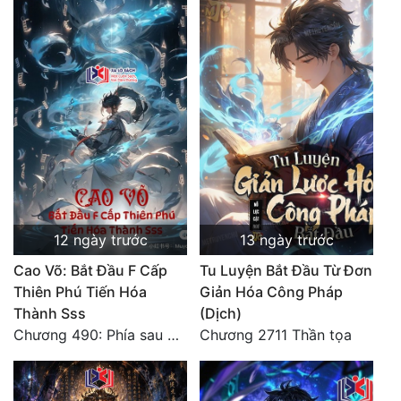
Quân Sự
Sảng Văn
Sắc
Sủng
Thanh Xuân
Tiên Hiệp
12 ngày trước
13 ngày trước
Tiểu Thuyết
Cao Võ: Bắt Đầu F Cấp
Tu Luyện Bắt Đầu Từ Đơn
Trinh Thám
Thiên Phú Tiến Hóa
Giản Hóa Công Pháp
Thành Sss
(Dịch)
Triều Đấu
Chương 490: Phía sau màn hắc thủ!
Chương 2711 Thần tọa
Trùng Sinh
Trọng Sinh