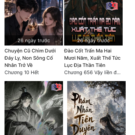
26 ngày trước
26 ngày trước
Chuyện Cũ Chìm Dưới
Đào Cốt Trấn Ma Hai
Đáy Ly, Non Sông Cố
Mươi Năm, Xuất Thế Tức
Nhân Trở Về
Lục Địa Thần Tiên
Chương 10 Hết
Chương 656 Vậy liền đánh đi! Huyết Nhiễm Thương Khung!