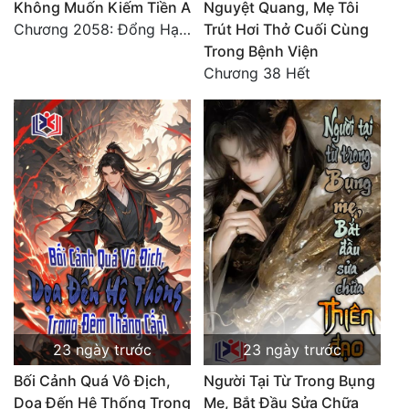
Không Muốn Kiếm Tiền A
Nguyệt Quang, Mẹ Tôi
Chương 2058: Đổng Hạo!
Trút Hơi Thở Cuối Cùng
Trong Bệnh Viện
Chương 38 Hết
23 ngày trước
23 ngày trước
Bối Cảnh Quá Vô Địch,
Người Tại Từ Trong Bụng
Dọa Đến Hệ Thống Trong
Mẹ, Bắt Đầu Sửa Chữa