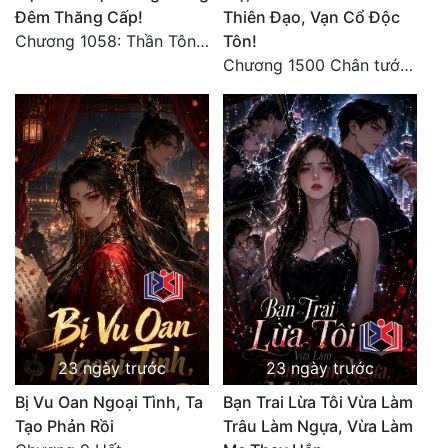
Đêm Thăng Cấp!
Thiên Đạo, Vạn Cổ Độc
Chương 1058: Thần Tôn vây giết, một kiếm bêu đầu, liều mạng một lần!
Tôn!
Chương 1500 Chân tướng thế giới! Tam thế hợp nhất! (kết thúc) (5)
23 ngày trước
23 ngày trước
Bị Vu Oan Ngoại Tình, Ta
Bạn Trai Lừa Tôi Vừa Làm
Tạo Phản Rồi
Trâu Làm Ngựa, Vừa Làm