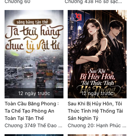
Chương 60
Chương 438 Hồ sơ sạch sẽ và lời cảnh cáo từ nhiều phía điều tra (2/2)
Mưu Mô
Mạt Thế
Mỹ Thực
Ngôn Tình
Ngược
Nữ Cường
Nữ Phụ
12 ngày trước
12 ngày trước
Phong Thủy - Tâm Linh
Toàn Cầu Băng Phong :
Sau Khi Bị Hủy Hôn, Tôi
Phương Tây
Ta Chế Tạo Phòng An
Thức Tỉnh Hệ Thống Tài
Toàn Tại Tận Thế
Sản Nghìn Tỷ
Phản Phái
Chương 3749 Thế Đao xuất kích
Chương 20: Hạnh Phúc Viên Mãn (Hết)
Quan Trường