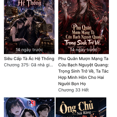
Đô Thị
Đông Phương
Đông Phương Huyền Huyễn
Đồng Nhân
14 ngày trước
14 ngày trước
Cẩu Đạo Trường Sinh
Siêu Cấp Tà Ác Hệ Thống
Phu Quân Mượn Mạng Ta
Chương 375: Gã nhà giàu láo xược
Cứu Bạch Nguyệt Quang:
Ngự Thú
Trọng Sinh Trở Về, Ta Tác
Truyện Nam
Hợp Minh Hôn Cho Hai
Người Bọn Họ
Truyện Nữ
Chương 33 Hết
Vô Địch Lưu
Xây Dựng Thế Lực
Đam Mỹ