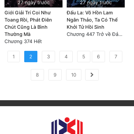
27 ngày trước
27 ngày trước
Giới Giải Trí Coi Như
Đấu La: Võ Hồn Lam
Toang Rồi, Phát Điên
Ngân Thảo, Ta Có Thể
Chút Cũng Là Bình
Khởi Tử Hồi Sinh
Thường Mà
Chương 447 Trở về Đảo Hải Thần
Chương 374 Hết
(current)
1
2
3
4
5
6
7
8
9
10