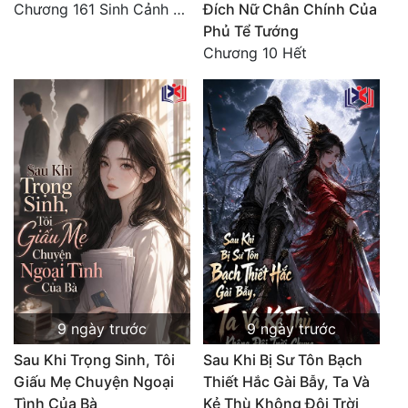
Chương 161 Sinh Cảnh U Đô, Có Núi Mà Lập
Đích Nữ Chân Chính Của
Cổ Đại
Phủ Tể Tướng
Du Hí
Chương 10 Hết
Dã Sử
Dị Giới
Dị Năng
Gia Đấu
Góc Nhìn Nam
Góc Nhìn Nữ
Huyền Huyễn
9 ngày trước
9 ngày trước
Huyền Nghi
Sau Khi Trọng Sinh, Tôi
Sau Khi Bị Sư Tôn Bạch
Huyền Ảo
Giấu Mẹ Chuyện Ngoại
Thiết Hắc Gài Bẫy, Ta Và
Tình Của Bà
Kẻ Thù Không Đội Trời