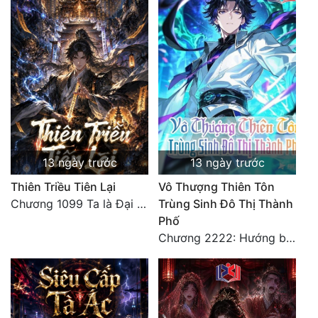
Tu Chân
Tu Tiên
Tội Phạm
Vô Địch
Võ Hiệp
Võng Du
13 ngày trước
13 ngày trước
Thiên Triều Tiên Lại
Vô Thượng Thiên Tôn
Xuyên Không
Chương 1099 Ta là Đại La Tiên! Một người đắc đạo, gà chó lên trời (Đại kết cục)
Trùng Sinh Đô Thị Thành
Xuyên Nhanh
Phố
Chương 2222: Hướng biên thành xuất phát! (Đại kết cục)
Xuyên Sách
Xuyên Thư
Điền Văn