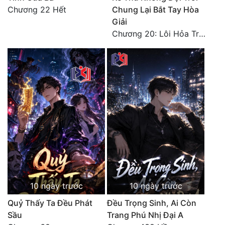
Hài Hước
Chương 22 Hết
Chung Lại Bắt Tay Hòa
Giải
Hệ Thống
Chương 20: Lôi Hỏa Trường Minh (Hết)
Học Đường
Khoa Huyễn
Khoa Huyễn Không Gian
Kinh Dị
Kiếm Hiệp
Kỳ Huyễn
Kỳ Ảo
Linh Dị
10 ngày trước
10 ngày trước
Quỷ Thấy Ta Đều Phát
Đều Trọng Sinh, Ai Còn
Làm Giàu
Sầu
Trang Phú Nhị Đại A
Lịch Sử