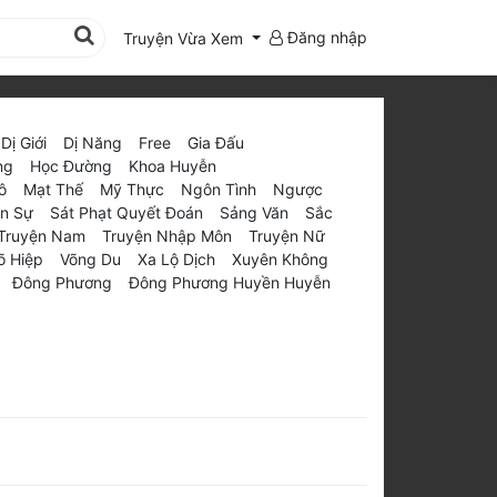
Đăng nhập
Truyện Vừa Xem
Dị Giới
Dị Năng
Free
Gia Đấu
ng
Học Đường
Khoa Huyễn
ô
Mạt Thế
Mỹ Thực
Ngôn Tình
Ngược
n Sự
Sát Phạt Quyết Đoán
Sảng Văn
Sắc
Truyện Nam
Truyện Nhập Môn
Truyện Nữ
õ Hiệp
Võng Du
Xa Lộ Dịch
Xuyên Không
Đông Phương
Đông Phương Huyền Huyễn