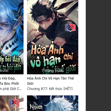
 trước
7 tháng trước
p Hỏi Đáp,
Hỏa Ảnh Chi Vô Hạn Tân Thế
 Ta Bóc Phốt
Giới
Chương 540 Thôn phệ Giới Chủ, Thần giới tận thế, vô hạn tương lai (6) [HẾT]
Chương 877: Kết thúc [HẾT]