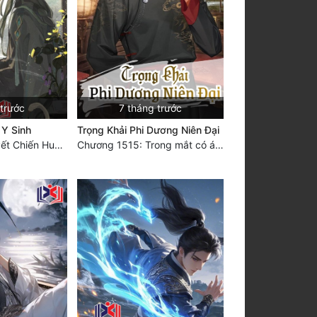
 trước
7 tháng trước
 Y Sinh
Trọng Khải Phi Dương Niên Đại
Chương 905 Quyết Chiến Huyền Vũ Môn (HẾT)
Chương 1515: Trong mắt có ánh sáng, quang trong có ngươi (Đại kết cục)