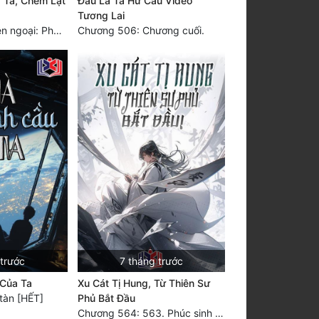
 Ta, Chém Lật
Đấu La Ta Hư Cấu Video
Tương Lai
Chương 360 phiên ngoại: Phục sinh Bạch Long, gặp lại Tùy Phong Khởi Vũ
Chương 506: Chương cuối.
 trước
7 tháng trước
 Của Ta
Xu Cát Tị Hung, Từ Thiên Sư
tàn [HẾT]
Phủ Bắt Đầu
Chương 564: 563. Phúc sinh Lôi Thiên Tôn, vô địch! (đại kết cục) (9)