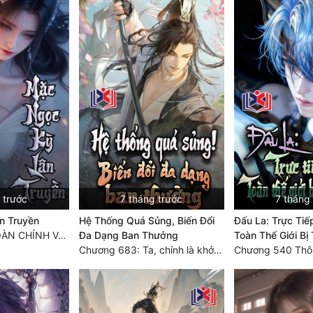
 trước
7 tháng trước
7 tháng
n Truyền
Hệ Thống Quá Sủng, Biến Đổi
Đấu La: Trực Tiế
Chương 246: HOÀN CHÍNH VĂN
Đa Dạng Ban Thưởng
Toàn Thế Giới Bị
Chương 683: Ta, chính là khởi nguyên! [HẾT]