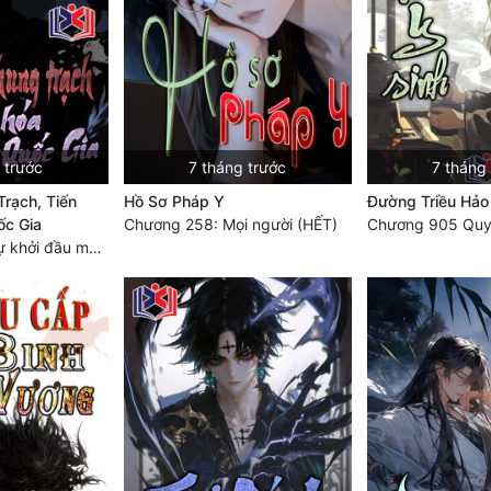
 trước
7 tháng trước
7 tháng
rạch, Tiến
Hồ Sơ Pháp Y
Đường Triều Hảo
ốc Gia
Chương 258: Mọi người (HẾT)
Chương 442 - Sự khởi đầu mới (HẾT)