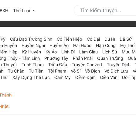
urrent)
BXH
Thể Loại
 Kỹ
Cẩu Đạo Trường Sinh
Cổ Tiên Hiệp
Cổ Đại
Du Hí
Dã Sử
n Huyễn
Huyền Nghi
Huyền Ảo
Hài Hước
Hậu Cung
Hệ Thố
iếm Hiệp
Kỳ Huyễn
Kỳ Ảo
Linh Dị
Làm Giàu
Lịch Sử
Mưu M
ong Thủy - Tâm Linh
Phương Tây
Phản Phái
Quan Trường
Quâ
u Thuyết
Trinh Thám
Triều Đấu
Truyện Convert
Truyện Dịch
nh
Tu Chân
Tu Tiên
Tội Phạm
Vô Sỉ
Vô Địch
Vô Địch Lưu
V
 Thư
Xây Dựng Thế Lực
Đam Mỹ
Điềm Đạm
Điền Văn
Đô Thị
Thành
Nhật