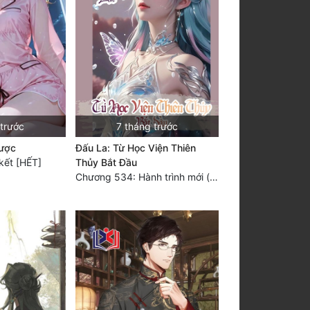
 trước
7 tháng trước
hược
Đấu La: Từ Học Viện Thiên
kết [HẾT]
Thủy Bắt Đầu
Chương 534: Hành trình mới (hoàn tất)