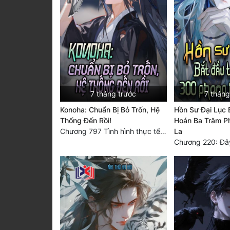
7 tháng trước
7 tháng
Konoha: Chuẩn Bị Bỏ Trốn, Hệ
Hồn Sư Đại Lục 
Thống Đến Rồi!
Hoán Ba Trăm P
Chương 797 Tình hình thực tế không tệ lắm (đại kết cục)
La