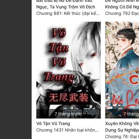
Bắt Đầu Bị Nữ Đế Đánh Vào
Để Ngươi Nhìn M
Ngục, Ta Vụng Trộm Vô Địch
Không Có Để Ng
Chương 881: Kết thúc (đại kết cục)
7 tháng trước
7 tháng
Vô Tận Vũ Trang
Xuyên Không Về
Chương 1431 Nhân loại không cần Thần! [HẾT]
Dựng Sự Nghiệp
Chương 76: Đại 