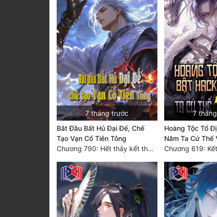
7 tháng trước
7 tháng
Bắt Đầu Bất Hủ Đại Đế, Chế
Hoàng Tộc Tổ Đị
Tạo Vạn Cổ Tiên Tông
Năm Ta Cứ Thế 
Chương 790: Hết thảy kết thúc, trọng kiến thiên địa trật tự (Đại Kết Cục)