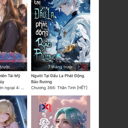
 trước
7 tháng trước
iên Tài Mỹ
Người Tại Đấu La Phát Động
hủy
Bảo Rương
Chương 351: Phiên ngoại 4: Nhật ký
Chương 366: Thần Tinh [HẾT]