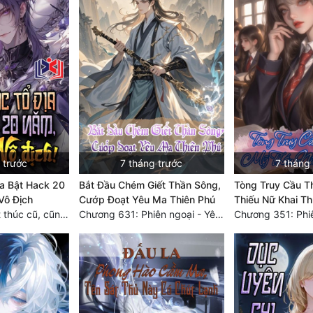
 trước
7 tháng trước
7 tháng
a Bật Hack 20
Bắt Đầu Chém Giết Thần Sông,
Tòng Truy Cầu Th
Vô Địch
Cướp Đoạt Yêu Ma Thiên Phú
Thiếu Nữ Khai T
Chương 619: Kết thúc cũ, cũng là khởi đầu mới! [HẾT]
Chương 631: Phiên ngoại - Yêu Thần này, vừa hay làm lễ vật