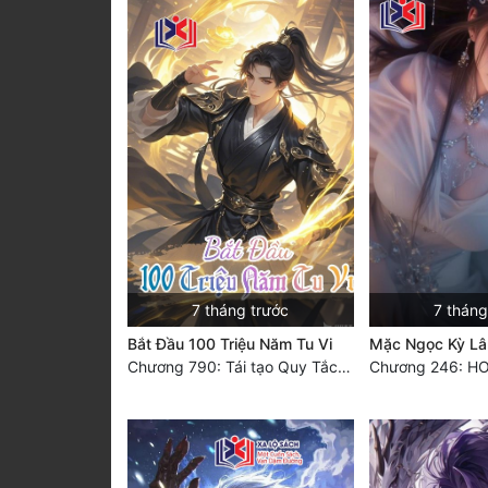
7 tháng trước
7 tháng
Bắt Đầu 100 Triệu Năm Tu Vi
Mặc Ngọc Kỳ Lâ
Chương 790: Tái tạo Quy Tắc, có nhi La Hằng (đại kết cục)