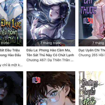
 trước
7 tháng trước
7 tháng
Bắt Đầu Triệu
Đấu La: Phong Hào Cầm Ma,
Dục Uyên Chi T
hong Hào Đấu
Tên Sát Thủ Này Có Chút Lạnh
Chương 265 Hồi 
Chương 467: Dạ Thiên Thần đến, thôn phệ Huyết Hải (Đại Kết Cục)
Chương 220: Đây chỉ là một khởi đầu (Thần Vũ Trụ Giới Thiên Hoàn Tất)