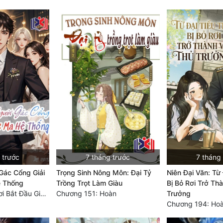
 trước
7 tháng trước
7 tháng
Gác Cổng Giải
Trọng Sinh Nông Môn: Đại Tỷ
Niên Đại Văn: Từ
ệ Thống
Trồng Trọt Làm Giàu
Bị Bỏ Rơi Trở Th
Chương 2483 Nơi Bắt Đầu Giấc Mơ 3 (Kết Thúc!)
Chương 151: Hoàn
Trưởng
Chương 194: Ho