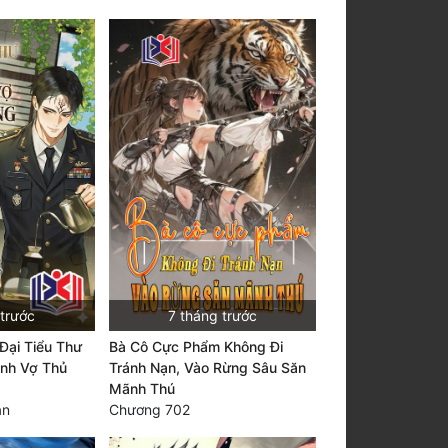
 trước
7 tháng trước
 Đại Tiểu Thư
Bà Cô Cực Phẩm Không Đi
ành Vợ Thủ
Tránh Nạn, Vào Rừng Sâu Săn
Mãnh Thú
àn
Chương 702