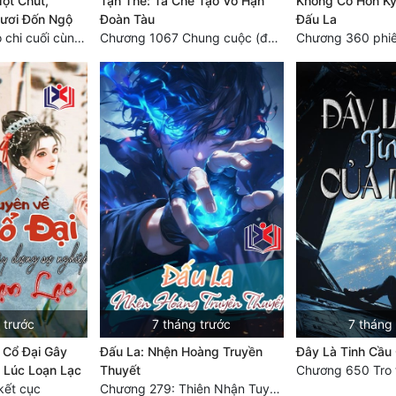
ột Chút,
Tận Thế: Ta Chế Tạo Vô Hạn
Không Có Hồn Kỹ
ươi Đốn Ngộ
Đoàn Tàu
Đấu La
Chương 792 Đạo chi cuối cùng, chung cực kế hoạch! (đại kết cục) (3)
Chương 1067 Chung cuộc (đại kết cục) (5)
 trước
7 tháng trước
7 tháng
 Cổ Đại Gây
Đấu La: Nhện Hoàng Truyền
Đây Là Tinh Cầu
 Lúc Loạn Lạc
Thuyết
Chương 650 Tro 
kết cục
Chương 279: Thiên Nhận Tuyết thành thần, kết thúc, phi thăng (Đại Kết Cục)