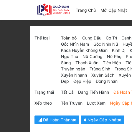
(c
Trang Chủ
Mới Cập Nhật
Thể loại
Toàn bộ
Cung Đấu
Cơ Trí
Cạnh
Góc Nhìn Nam
Góc Nhìn Nữ
Huyề
Khoa Huyễn Không Gian
Kinh Dị
K
Ngự Thú
Nữ Cường
Nữ Phụ
Ph
Sủng
Thanh Xuân
Tiên Hiệp
Tiể
Truyện ngắn
Trùng Sinh
Trọng Si
Xuyên Nhanh
Xuyên Sách
Xuyên
Đẹp
Đẹp Hiệp
Đồng Nhân
Trạng thái
Tất Cả
Đang Tiến Hành
Đã Hoàn 
Xếp theo
Tên Truyện
Lượt Xem
Ngày Cập 
Đã Hoàn Thành
Ngày Cập Nhật