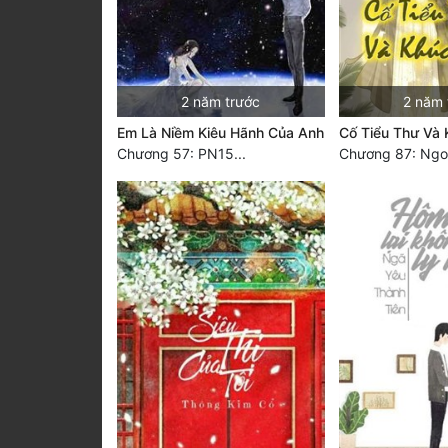
2 năm trước
2 năm 
Em Là Niềm Kiêu Hãnh Của Anh
Cố Tiểu Thư Và 
Chương 57: PN15...
Chương 87: Ngoạ