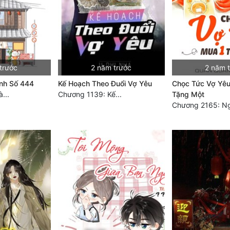
trước
2 năm trước
2 năm 
nh Số 444
Kế Hoạch Theo Đuổi Vợ Yêu
Chọc Tức Vợ Yêu
...
Chương 1139: Kế...
Tặng Một
Chương 2165: Ng