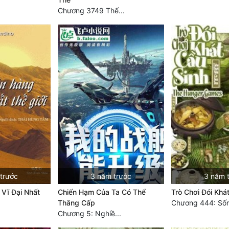
Chương 3749 Thế...
trước
3 năm trước
3 năm 
Vĩ Đại Nhất
Chiến Hạm Của Ta Có Thể
Trò Chơi Đói Khá
Thăng Cấp
Chương 444: Sốn
Chương 5: Nghiề...