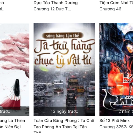
nh
Dực Tỏa Thanh Dương
Tiệm Cơm Nhỏ T
...
Chương 12 Dực T...
Chương 46
trước
13 ngày trước
2 năm 
ang Là Thiên
Toàn Cầu Băng Phong : Ta Chế
Số 13 Phố Mink
ăn Niên Đại
Tạo Phòng An Toàn Tại Tận
Chương 3252: Kế.
Thế