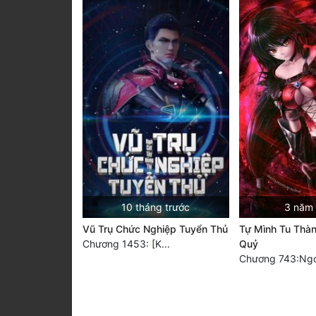
10 tháng trước
3 năm 
Vũ Trụ Chức Nghiệp Tuyển Thủ
Tự Mình Tu Thàn
Chương 1453: [K...
Quỷ
Chương 743:Ngo