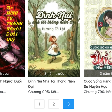
trước
3 năm trước
3 năm 
h Người Đuổi
Đỉnh Núi Nhà Tôi Thông Niên
Cuộc Sống Hàng
Đại
Sư Huyền Học
ạ...
Chương 905: Kết...
Chương 790: Kết.
(current)
1
2
3