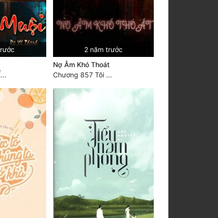
trước
2 năm trước
Nợ Âm Khó Thoát
..
Chương 857 Tôi ...