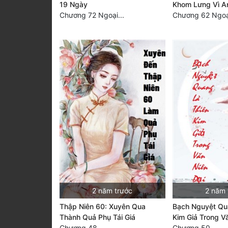
19 Ngày
Khom Lưng Vì A
Chương 72 Ngoại...
Chương 62 Ngoại
2 năm trước
2 năm 
Thập Niên 60: Xuyên Qua
Bạch Nguyệt Qu
Thành Quả Phụ Tái Giá
Kim Giả Trong V
Chương 48
Chương 50