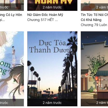
trước
2 năm trước
2 năm 
ông Có Ly Hôn
Nữ Giám Đốc Hoàn Mỹ
Tin Tức Tố Nói 
...
Chương 517 HẾT ...
Có Khả Năng
Chương 79 Luôn .
trước
2 năm trước
2 năm 