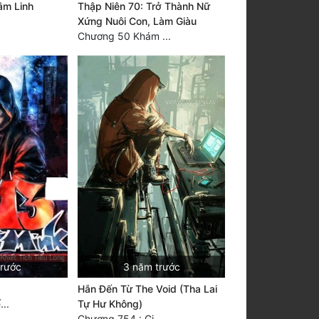
âm Linh
Thập Niên 70: Trở Thành Nữ
Xứng Nuôi Con, Làm Giàu
Chương 50 Khám ...
trước
3 năm trước
Hắn Đến Từ The Void (Tha Lai
..
Tự Hư Không)
Chương 754 : Gi...