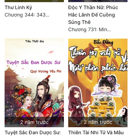
Tu Chân
Thư Linh Ký
Độc Y Thần Nữ: Phúc
Chương 344: 343...
Hắc Lãnh Đế Cuồng
Tu Tiên
Sủng Thê
Chương 731: Min...
Tội Phạm
Vô Địch
Võ Hiệp
Võng Du
Xuyên Không
Xuyên Nhanh
Xuyên Sách
Xuyên Thư
2 năm trước
2 năm trước
Điền Văn
Tuyệt Sắc Đan Dược Sư:
Thiên Tài Nhi Tử Và Mẫu