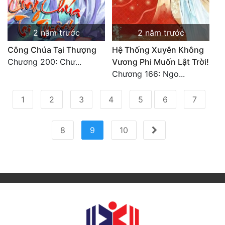
2 năm trước
2 năm trước
Công Chúa Tại Thượng
Hệ Thống Xuyên Không
Chương 200: Chư...
Vương Phi Muốn Lật Trời!
Chương 166: Ngo...
1
2
3
4
5
6
7
(current)
8
9
10