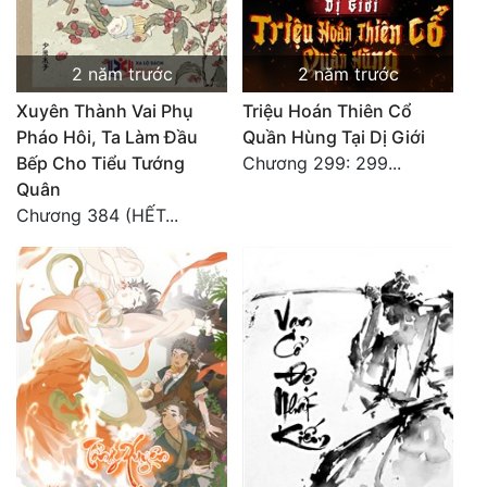
Mưu Mô
2 năm trước
2 năm trước
Mạt Thế
Xuyên Thành Vai Phụ
Triệu Hoán Thiên Cổ
Mỹ Thực
Pháo Hôi, Ta Làm Đầu
Quần Hùng Tại Dị Giới
Bếp Cho Tiểu Tướng
Chương 299: 299...
Ngôn Tình
Quân
Chương 384 (HẾT...
Ngược
Nữ Cường
Nữ Phụ
Phong Thủy - Tâm Linh
Phương Tây
Phản Phái
Quan Trường