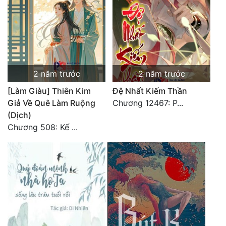
Cổ Đại
Du Hí
Dã Sử
Dị Giới
2 năm trước
2 năm trước
Dị Năng
[Làm Giàu] Thiên Kim
Đệ Nhất Kiếm Thần
Giả Về Quê Làm Ruộng
Chương 12467: P...
Gia Đấu
(Dịch)
Chương 508: Kế ...
Góc Nhìn Nam
Góc Nhìn Nữ
Huyền Huyễn
Huyền Nghi
Huyền Ảo