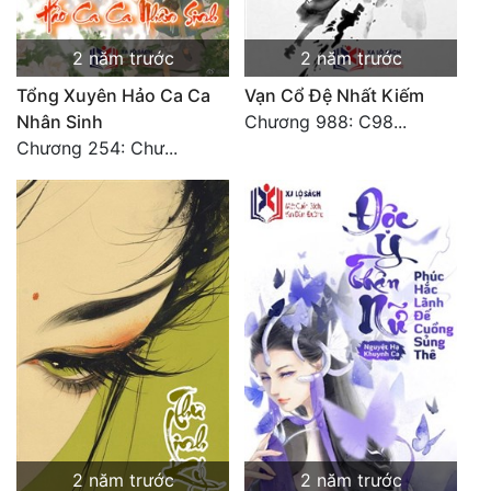
Quân Sự
2 năm trước
2 năm trước
Sảng Văn
Tổng Xuyên Hảo Ca Ca
Vạn Cổ Đệ Nhất Kiếm
Nhân Sinh
Chương 988: C98...
Sắc
Chương 254: Chư...
Sủng
Thanh Xuân
Tiên Hiệp
Tiểu Thuyết
Trinh Thám
Triều Đấu
Trùng Sinh
Trọng Sinh
2 năm trước
2 năm trước