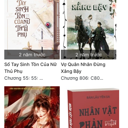
2 năm trước
2 năm trước
Sổ Tay Sinh Tồn Của Nữ
Vợ Quân Nhân Đừng
Thủ Phụ
Xằng Bậy
Chương 55: 55: ...
Chương 806: C80...