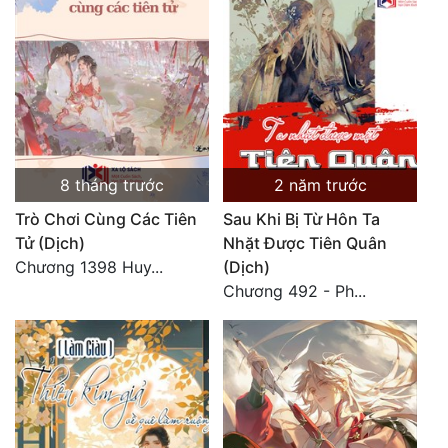
Free
Hậu Cung
Truyện Convert
Truyện Dịch
8 tháng trước
2 năm trước
Truyện Nhập Môn
Trò Chơi Cùng Các Tiên
Sau Khi Bị Từ Hôn Ta
Truyện ngắn
Tử (Dịch)
Nhặt Được Tiên Quân
Chương 1398 Huy...
(Dịch)
Xa Lộ Dịch
Chương 492 - Ph...
Cung Đấu
Cạnh Kỹ
Cổ Tiên Hiệp