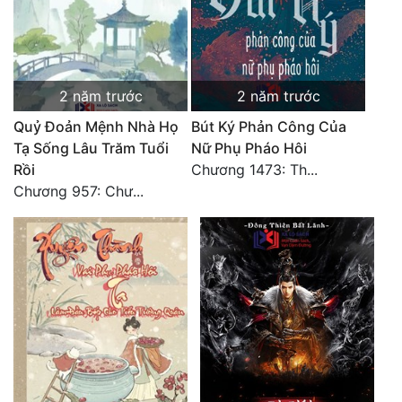
Hài Hước
Hệ Thống
Học Đường
2 năm trước
2 năm trước
Khoa Huyễn
Quỷ Đoản Mệnh Nhà Họ
Bút Ký Phản Công Của
Tạ Sống Lâu Trăm Tuổi
Nữ Phụ Pháo Hôi
Khoa Huyễn Không Gian
Rồi
Chương 1473: Th...
Kinh Dị
Chương 957: Chư...
Kiếm Hiệp
Kỳ Huyễn
Kỳ Ảo
Linh Dị
Làm Giàu
Lịch Sử