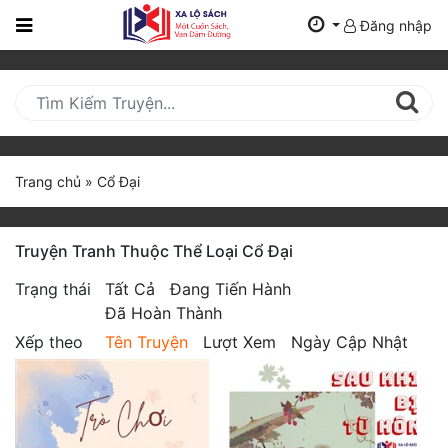
Đăng nhập
Trang
Chủ
Mới
Cập
Nhật
Trang chủ
»
Cổ Đại
(current)
BXH
Truyện Tranh Thuộc Thể Loại Cổ Đại
Thể Loại
Trạng thái
Tất Cả
Đang Tiến Hành
Đã Hoàn Thành
Tất Cả
Xếp theo
Tên Truyện
Lượt Xem
Ngày Cập Nhật
Truyện Mới Ra
Hoàn Thành