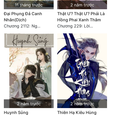
11 tháng trước
2 năm trước
Đại Phụng Đả Canh
Thật Ư? Thật Ư? Phải Là
Nhân(Dịch)
Hồng Phai Xanh Thắm
Chương 2112: Ng...
Chương 229: Lời...
2 năm trước
2 năm trước
Huynh Sủng
Thiên Hạ Kiêu Hùng