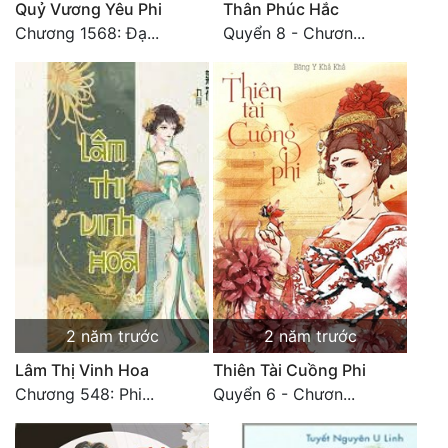
Quỷ Vương Yêu Phi
Thân Phúc Hắc
Đô Thị
Chương 1568: Đạ...
Quyển 8 - Chươn...
Đông Phương
Đông Phương Huyền Huyễn
Đồng Nhân
Cẩu Đạo Trường Sinh
Ngự Thú
Truyện Nam
Truyện Nữ
2 năm trước
2 năm trước
Vô Địch Lưu
Lâm Thị Vinh Hoa
Thiên Tài Cuồng Phi
Chương 548: Phi...
Quyển 6 - Chươn...
Xây Dựng Thế Lực
Đam Mỹ