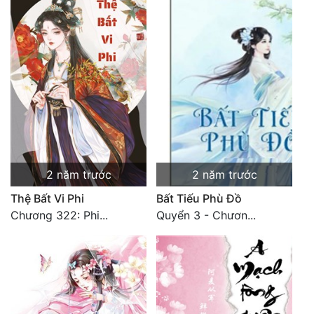
Đẹp
Đẹp Hiệp
Tính Cách Nhân Vật :
Cơ Trí
Sát Phạt Quyết Đoán
2 năm trước
2 năm trước
Vô Sỉ
Thệ Bất Vi Phi
Bất Tiếu Phù Đồ
Điềm Đạm
Chương 322: Phi...
Quyển 3 - Chươn...