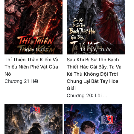
Cổ Đại
Du Hí
Dã Sử
Dị Giới
7 ngày trước
13 ngày trước
Dị Năng
Thí Thiên Thần Kiếm Và
Sau Khi Bị Sư Tôn Bạch
Gia Đấu
Thiếu Niên Phế Vật Của
Thiết Hắc Gài Bẫy, Ta Và
Nó
Kẻ Thù Không Đội Trời
Góc Nhìn Nam
Chương 21 Hết
Chung Lại Bắt Tay Hòa
Giải
Góc Nhìn Nữ
Chương 20: Lôi ...
Huyền Huyễn
Huyền Nghi
Huyền Ảo