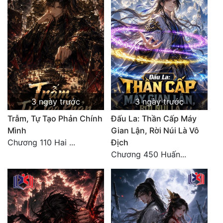
Free
Hậu Cung
Truyện Convert
Truyện Dịch
Truyện Nhập Môn
3 ngày trước
3 ngày trước
Truyện ngắn
Trẫm, Tự Tạo Phản Chính
Đấu La: Thần Cấp Máy
Mình
Gian Lận, Rời Núi Là Vô
Xa Lộ Dịch
Chương 110 Hai ...
Địch
Chương 450 Huấn...
Cung Đấu
Cạnh Kỹ
Cổ Tiên Hiệp