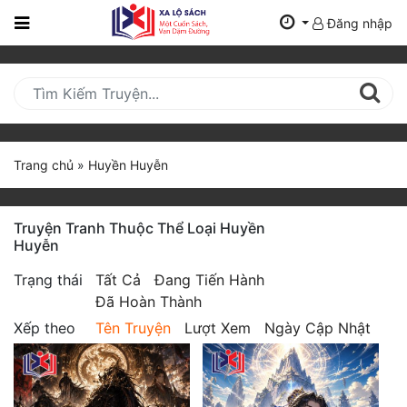
Đăng nhập
Trang
Chủ
Mới
Cập
Nhật
Trang chủ
»
Huyền Huyễn
(current)
BXH
Truyện Tranh Thuộc Thể Loại Huyền
Thể Loại
Huyễn
Trạng thái
Tất Cả
Đang Tiến Hành
Tất Cả
Đã Hoàn Thành
Xếp theo
Tên Truyện
Lượt Xem
Ngày Cập Nhật
Truyện Mới Ra
Hoàn Thành