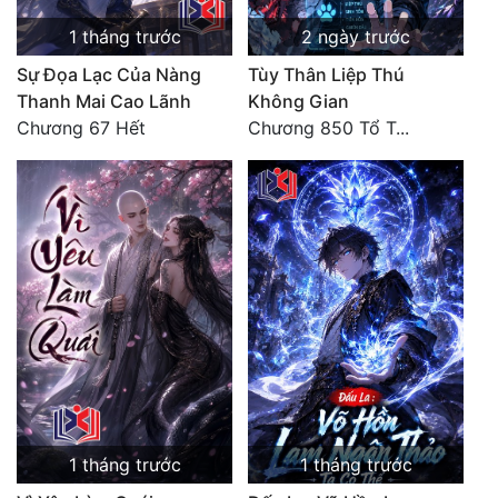
Tu Chân
1 tháng trước
2 ngày trước
Tu Tiên
Sự Đọa Lạc Của Nàng
Tùy Thân Liệp Thú
Thanh Mai Cao Lãnh
Không Gian
Tội Phạm
Chương 67 Hết
Chương 850 Tổ T...
Vô Địch
Võ Hiệp
Võng Du
Xuyên Không
Xuyên Nhanh
Xuyên Sách
Xuyên Thư
1 tháng trước
1 tháng trước
Điền Văn