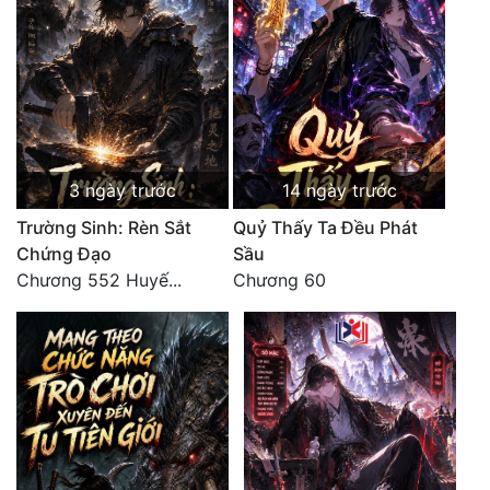
Hài Hước
Hệ Thống
Học Đường
Khoa Huyễn
Khoa Huyễn Không Gian
3 ngày trước
14 ngày trước
Kinh Dị
Trường Sinh: Rèn Sắt
Quỷ Thấy Ta Đều Phát
Chứng Đạo
Sầu
Kiếm Hiệp
Chương 552 Huyế...
Chương 60
Kỳ Huyễn
Kỳ Ảo
Linh Dị
Làm Giàu
Lịch Sử