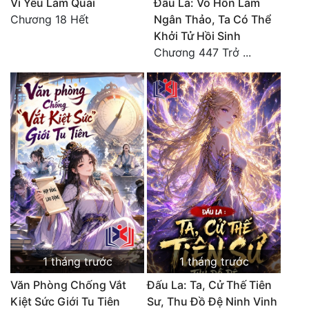
Vì Yêu Làm Quái
Đấu La: Võ Hồn Lam
Đô Thị
Chương 18 Hết
Ngân Thảo, Ta Có Thể
Khởi Tử Hồi Sinh
Đông Phương
Chương 447 Trở ...
Đông Phương Huyền Huyễn
Đồng Nhân
Cẩu Đạo Trường Sinh
Ngự Thú
Truyện Nam
Truyện Nữ
Vô Địch Lưu
1 tháng trước
1 tháng trước
Xây Dựng Thế Lực
Văn Phòng Chống Vắt
Đấu La: Ta, Cử Thế Tiên
Kiệt Sức Giới Tu Tiên
Sư, Thu Đồ Đệ Ninh Vinh
Đam Mỹ