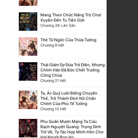
Mang Theo Chức Năng Trò Chơi
Xuyên Đến Tu Tiên Giới
Chương 36: Lên Sân
Thê Tử Ngốc Của Thừa Tướng
Chương 9 Hết
Thái Giám Sợ Đứa Trẻ Điên, Nhưng
Chính Hắn Đã Bức Chết Trưởng
Công Chúa
Chương 21 Hết
Ta, Ác Quỷ Lười Biếng Chuyển
Thế, Trở Thành Đích Nữ Chân
Chính Của Phủ Tể Tướng
Chương 10 Hết
Phu Quân Mượn Mạng Ta Cứu
Bạch Nguyệt Quang: Trọng Sinh
Trở Về, Ta Tác Hợp Minh Hôn Cho
Hai Người Bọn Họ