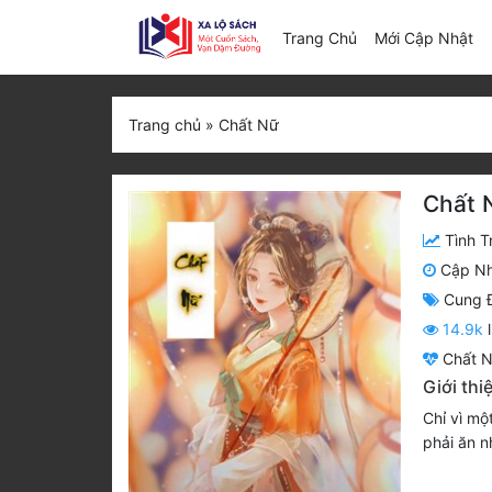
(c
Trang Chủ
Mới Cập Nhật
Trang chủ
»
Chất Nữ
Chất 
Tình T
Cập N
Cung 
14.9k
l
Chất 
Giới thi
Chỉ vì mộ
phải ăn n