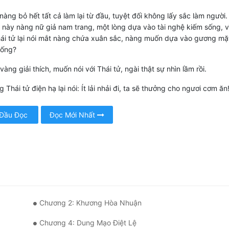
àng bỏ hết tất cả làm lại từ đầu, tuyệt đối không lấy sắc làm người
n này nàng nữ giả nam trang, một lòng dựa vào tài nghệ kiếm sống, v
i tử lại nói mắt nàng chứa xuân sắc, nàng muốn dựa vào gương mặ
sống?
vàng giải thích, muốn nói với Thái tử, ngài thật sự nhìn lầm rồi.
Thái tử điện hạ lại nói: Ít lải nhải đi, ta sẽ thưởng cho ngươi cơm ăn!
 Đầu Đọc
Đọc Mới Nhất
Chương 2: Khương Hòa Nhuận
Chương 4: Dung Mạo Điệt Lệ