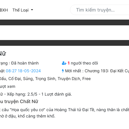
urrent)
BXH
Thể Loại
Nữ
rạng :
Đã hoàn thành
1
người theo dõi
hật
08:27 18-05-2024
Mới nhất :
Chương 193: Đại Kết C
Đấu
,
Cổ Đại
,
Sủng
,
Trọng Sinh
,
Truyện Dịch
,
Free
ượt xem
Nữ
-
Xếp hạng:
2.5
/
5
-
1
Lượt đánh giá.
ệu truyện Chất Nữ
t câu "Họa quốc yêu cơ" của Hoàng Thái tử Đại Tề, nàng thân là chấ
hờ ở đậu, khổ càng thêm khổ.