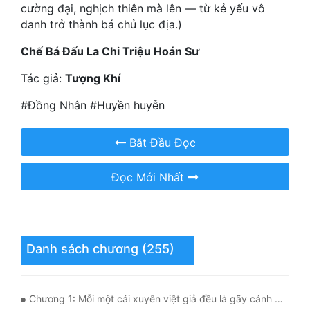
Hài Hước
cường đại, nghịch thiên mà lên — từ kẻ yếu vô
danh trở thành bá chủ lục địa.)
Hệ Thống
Chế Bá Đấu La Chi Triệu Hoán Sư
Học Đường
Tác giả:
Tượng Khí
Khoa Huyễn
#Đồng Nhân #Huyền huyễn
Khoa Huyễn Không Gian
Bắt Đầu Đọc
Kinh Dị
Kiếm Hiệp
Đọc Mới Nhất
Kỳ Huyễn
Kỳ Ảo
Danh sách chương (255)
Linh Dị
Làm Giàu
Chương 1: Mỗi một cái xuyên việt giả đều là gãy cánh thiên sứ
Lịch Sử