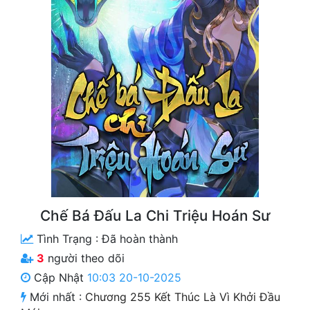
Free
Hậu Cung
Truyện Convert
Truyện Dịch
Truyện Nhập Môn
Truyện ngắn
Xa Lộ Dịch
Chế Bá Đấu La Chi Triệu Hoán Sư
Cung Đấu
Tình Trạng :
Đã hoàn thành
3
người theo dõi
Cạnh Kỹ
Cập Nhật
10:03 20-10-2025
Cổ Tiên Hiệp
Mới nhất :
Chương 255 Kết Thúc Là Vì Khởi Đầu