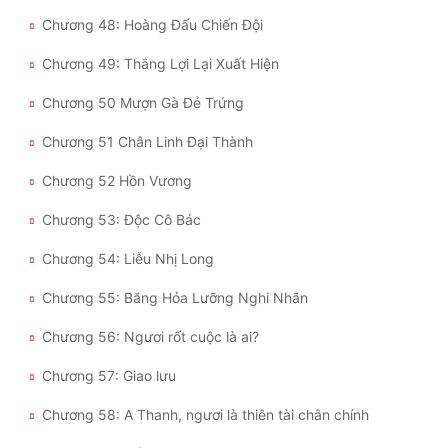
Chương 48: Hoàng Đấu Chiến Đội
Đẹp
Chương 49: Thắng Lợi Lại Xuất Hiện
Đẹp Hiệp
Chương 50 Mượn Gà Đẻ Trứng
Tính Cách Nhân Vật :
Chương 51 Chân Linh Đại Thành
Cơ Trí
Chương 52 Hồn Vương
Sát Phạt Quyết Đoán
Chương 53: Độc Cô Bác
Vô Sỉ
Chương 54: Liễu Nhị Long
Điềm Đạm
Chương 55: Băng Hỏa Lưỡng Nghi Nhãn
Chương 56: Ngươi rốt cuộc là ai?
Chương 57: Giao lưu
Chương 58: A Thanh, ngươi là thiên tài chân chính