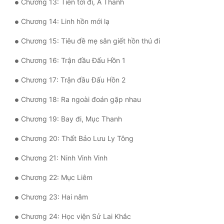
Chương 13: Tiến tới đi, A Thanh
Quân Sự
Chương 14: Linh hồn mới lạ
Sảng Văn
Chương 15: Tiêu đề mẹ săn giết hồn thú đi
Sắc
Chương 16: Trận đầu Đấu Hồn 1
Sủng
Chương 17: Trận đầu Đấu Hồn 2
Thanh Xuân
Chương 18: Ra ngoài đoán gặp nhau
Tiên Hiệp
Chương 19: Bay đi, Mục Thanh
Tiểu Thuyết
Chương 20: Thất Bảo Lưu Ly Tông
Trinh Thám
Chương 21: Ninh Vinh Vinh
Triều Đấu
Chương 22: Mục Liêm
Trùng Sinh
Chương 23: Hai năm
Trọng Sinh
Chương 24: Học viện Sử Lai Khắc