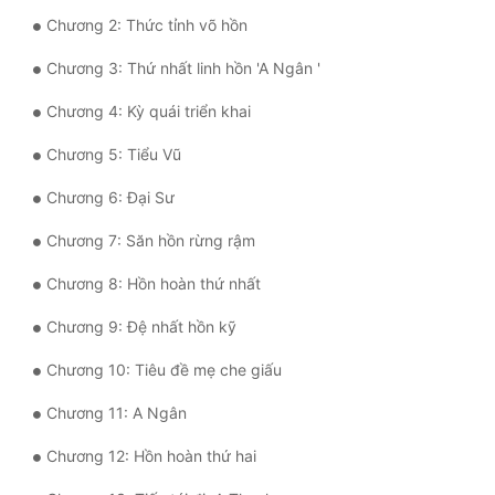
Chương 2: Thức tỉnh võ hồn
Mưu Mô
Chương 3: Thứ nhất linh hồn 'A Ngân '
Mạt Thế
Chương 4: Kỳ quái triển khai
Mỹ Thực
Chương 5: Tiểu Vũ
Ngôn Tình
Chương 6: Đại Sư
Ngược
Chương 7: Săn hồn rừng rậm
Nữ Cường
Chương 8: Hồn hoàn thứ nhất
Nữ Phụ
Chương 9: Đệ nhất hồn kỹ
Phong Thủy - Tâm Linh
Chương 10: Tiêu đề mẹ che giấu
Phương Tây
Chương 11: A Ngân
Phản Phái
Chương 12: Hồn hoàn thứ hai
Quan Trường