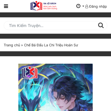
Đăng nhập
Trang
Chủ
Mới
Cập
Nhật
Trang chủ
»
Chế Bá Đấu La Chi Triệu Hoán Sư
(current)
BXH
Thể Loại
Tất Cả
Truyện Mới Ra
Hoàn Thành