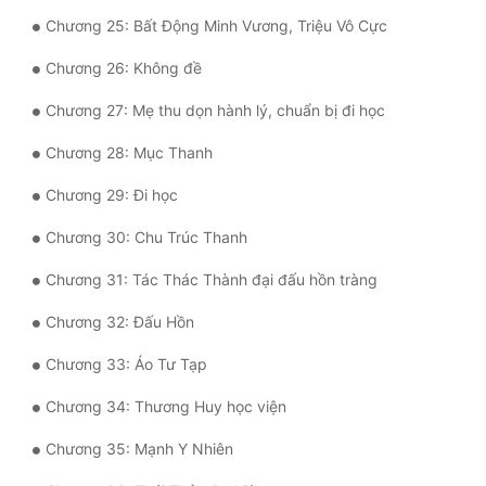
Tu Chân
Chương 25: Bất Động Minh Vương, Triệu Vô Cực
Chương 26: Không đề
Tu Tiên
Chương 27: Mẹ thu dọn hành lý, chuẩn bị đi học
Tội Phạm
Chương 28: Mục Thanh
Vô Địch
Chương 29: Đi học
Võ Hiệp
Chương 30: Chu Trúc Thanh
Võng Du
Chương 31: Tác Thác Thành đại đấu hồn tràng
Xuyên Không
Chương 32: Đấu Hồn
Xuyên Nhanh
Chương 33: Áo Tư Tạp
Xuyên Sách
Chương 34: Thương Huy học viện
Xuyên Thư
Chương 35: Mạnh Y Nhiên
Điền Văn