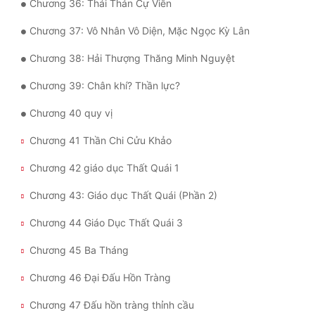
Chương 36: Thái Thản Cự Viên
Đô Thị
Chương 37: Vô Nhân Vô Diện, Mặc Ngọc Kỳ Lân
Đông Phương
Chương 38: Hải Thượng Thăng Minh Nguyệt
Đông Phương Huyền Huyễn
Chương 39: Chân khí? Thần lực?
Đồng Nhân
Chương 40 quy vị
Chương 41 Thần Chi Cửu Khảo
Cẩu Đạo Trường Sinh
Chương 42 giáo dục Thất Quái 1
Ngự Thú
Chương 43: Giáo dục Thất Quái (Phần 2)
Truyện Nam
Chương 44 Giáo Dục Thất Quái 3
Truyện Nữ
Chương 45 Ba Tháng
Vô Địch Lưu
Chương 46 Đại Đấu Hồn Tràng
Xây Dựng Thế Lực
Chương 47 Đấu hồn tràng thỉnh cầu
Đam Mỹ