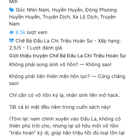
Mới
Cổ Đại
Góc Nhìn Nam
,
Huyền Huyễn
,
Đông Phương
Huyền Huyễn
,
Truyện Dịch
,
Xa Lộ Dịch
,
Truyện
Du Hí
Nam
Dã Sử
8.5k
lượt xem
Chế Bá Đấu La Chi Triệu Hoán Sư
-
Xếp hạng:
Dị Giới
2.5
/
5
-
1
Lượt đánh giá.
Dị Năng
Giới thiệu truyện Chế Bá Đấu La Chi Triệu Hoán Sư
Không phải song sinh võ hồn? — Không sao!
Gia Đấu
Không phải tiên thiên mãn hồn lực? — Cũng chẳng
Góc Nhìn Nam
sao!
Góc Nhìn Nữ
Chỉ cần có võ hồn kỳ lạ, nhân sinh liền mở hack.
Huyền Huyễn
Tất cả bí mật đều nằm trong cuốn sách này!
Huyền Nghi
(Tóm lại: nam chính xuyên vào Đấu La, không có
thiên phú trời cho, nhưng lại sở hữu một võ hồn
Huyền Ảo
“triệu hoán” kỳ dị, giúp hắn triệu hồi đủ loại tồn tại