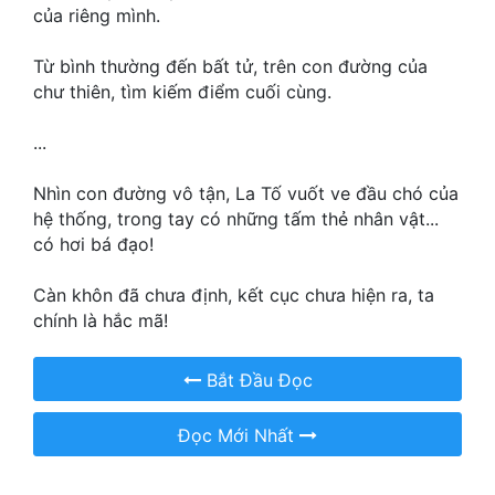
Hài Hước
của riêng mình.
Hệ Thống
Từ bình thường đến bất tử, trên con đường của
chư thiên, tìm kiếm điểm cuối cùng.
Học Đường
Khoa Huyễn
...
Khoa Huyễn Không Gian
Nhìn con đường vô tận, La Tố vuốt ve đầu chó của
hệ thống, trong tay có những tấm thẻ nhân vật...
Kinh Dị
có hơi bá đạo!
Kiếm Hiệp
Càn khôn đã chưa định, kết cục chưa hiện ra, ta
Kỳ Huyễn
chính là hắc mã!
Kỳ Ảo
Bắt Đầu Đọc
Linh Dị
Đọc Mới Nhất
Làm Giàu
Lịch Sử