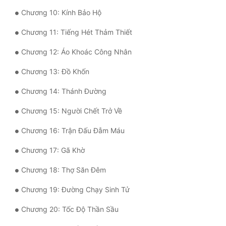
Chương 10: Kính Bảo Hộ
Quân Sự
Chương 11: Tiếng Hét Thảm Thiết
Sảng Văn
Chương 12: Áo Khoác Công Nhân
Sắc
Chương 13: Đồ Khốn
Sủng
Chương 14: Thánh Đường
Thanh Xuân
Chương 15: Người Chết Trở Về
Tiên Hiệp
Chương 16: Trận Đấu Đẫm Máu
Tiểu Thuyết
Chương 17: Gã Khờ
Trinh Thám
Chương 18: Thợ Săn Đêm
Triều Đấu
Chương 19: Đường Chạy Sinh Tử
Trùng Sinh
Chương 20: Tốc Độ Thần Sầu
Trọng Sinh