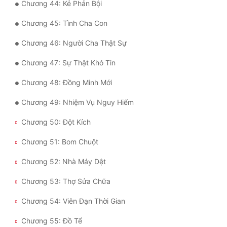
Chương 44: Kẻ Phản Bội
Đẹp
Chương 45: Tình Cha Con
Đẹp Hiệp
Chương 46: Người Cha Thật Sự
Chương 47: Sự Thật Khó Tin
Tính Cách Nhân Vật :
Chương 48: Đồng Minh Mới
Cơ Trí
Chương 49: Nhiệm Vụ Nguy Hiểm
Sát Phạt Quyết Đoán
Chương 50: Đột Kích
Vô Sỉ
Chương 51: Bom Chuột
Điềm Đạm
Chương 52: Nhà Máy Dệt
Chương 53: Thợ Sửa Chữa
Chương 54: Viên Đạn Thời Gian
Chương 55: Đồ Tể