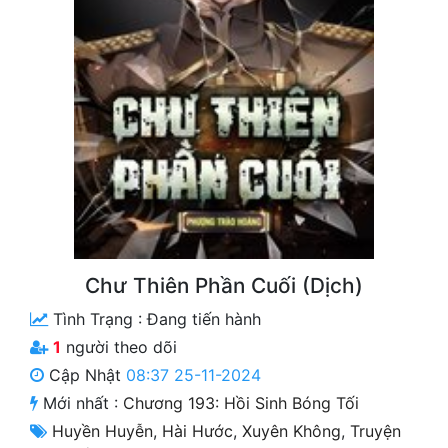
Free
Hậu Cung
Truyện Convert
Truyện Dịch
Truyện Nhập Môn
Truyện ngắn
Xa Lộ Dịch
Chư Thiên Phần Cuối (Dịch)
Tình Trạng :
Đang tiến hành
Cung Đấu
1
người theo dõi
Cập Nhật
08:37 25-11-2024
Cạnh Kỹ
Mới nhất :
Chương 193: Hồi Sinh Bóng Tối
Cổ Tiên Hiệp
Huyền Huyễn
,
Hài Hước
,
Xuyên Không
,
Truyện