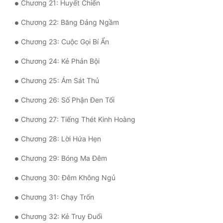
Chương 21: Huyết Chiến
Tu Chân
Chương 22: Băng Đảng Ngầm
Tu Tiên
Chương 23: Cuộc Gọi Bí Ẩn
Tội Phạm
Chương 24: Kẻ Phản Bội
Vô Địch
Chương 25: Ám Sát Thủ
Võ Hiệp
Chương 26: Số Phận Đen Tối
Võng Du
Chương 27: Tiếng Thét Kinh Hoàng
Xuyên Không
Chương 28: Lời Hứa Hẹn
Xuyên Nhanh
Chương 29: Bóng Ma Đêm
Xuyên Sách
Chương 30: Đêm Không Ngủ
Xuyên Thư
Chương 31: Chạy Trốn
Điền Văn
Chương 32: Kẻ Truy Đuổi