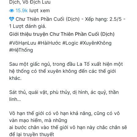
Dịch
,
Vô Địch Lưu
Cổ Đại
15.9k
lượt xem
Du Hí
Chư Thiên Phần Cuối (Dịch)
-
Xếp hạng:
2.5
/
5
-
1
Lượt đánh giá.
Dã Sử
Giới thiệu truyện Chư Thiên Phần Cuối (Dịch)
Dị Giới
#VôHạnLưu #HàiHước #Logic #XuyênKhông
#HệThống
Dị Năng
Sau một giấc ngủ, trong đầu La Tố xuất hiện một
Gia Đấu
hệ thống có thể xuyên không đến các thế giới
khác.
Góc Nhìn Nam
Góc Nhìn Nữ
Sát thủ, quái vật, phù thủy, dị hình, ác quỷ, thần
linh...
Huyền Huyễn
Vô hạn thế giới có vô hạn khả năng, cũng có vô
Huyền Nghi
vàn mạo hiểm, mà những
Huyền Ảo
ai bước chân vào thế giới vô hạn này chắc chắn sẽ
để lại truyền thuyết