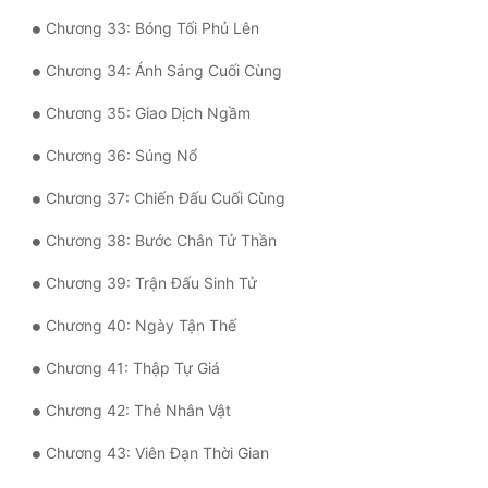
Đô Thị
Chương 33: Bóng Tối Phủ Lên
Đông Phương
Chương 34: Ánh Sáng Cuối Cùng
Đông Phương Huyền Huyễn
Chương 35: Giao Dịch Ngầm
Đồng Nhân
Chương 36: Súng Nổ
Chương 37: Chiến Đấu Cuối Cùng
Cẩu Đạo Trường Sinh
Chương 38: Bước Chân Tử Thần
Ngự Thú
Chương 39: Trận Đấu Sinh Tử
Truyện Nam
Chương 40: Ngày Tận Thế
Truyện Nữ
Chương 41: Thập Tự Giá
Vô Địch Lưu
Chương 42: Thẻ Nhân Vật
Xây Dựng Thế Lực
Chương 43: Viên Đạn Thời Gian
Đam Mỹ