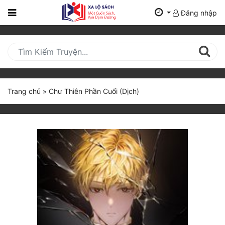
Đăng nhập
Trang
Chủ
Mới
Cập
Nhật
Trang chủ
»
Chư Thiên Phần Cuối (Dịch)
(current)
BXH
Thể Loại
Tất Cả
Truyện Mới Ra
Hoàn Thành