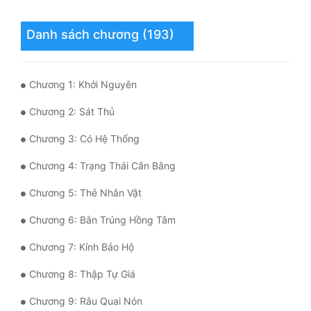
Mưu Mô
Danh sách chương (193)
Mạt Thế
Mỹ Thực
Chương 1: Khởi Nguyên
Ngôn Tình
Chương 2: Sát Thủ
Ngược
Chương 3: Có Hệ Thống
Nữ Cường
Chương 4: Trạng Thái Cân Bằng
Chương 5: Thẻ Nhân Vật
Nữ Phụ
Chương 6: Bắn Trúng Hồng Tâm
Phong Thủy - Tâm Linh
Chương 7: Kính Bảo Hộ
Phương Tây
Chương 8: Thập Tự Giá
Phản Phái
Chương 9: Râu Quai Nón
Quan Trường