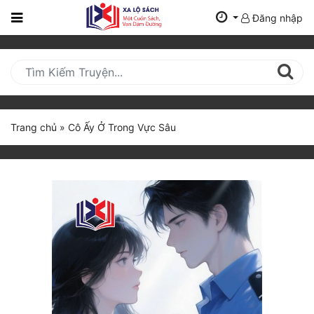
Đăng nhập
Trang
Chủ
Mới
Cập
Nhật
Trang chủ
»
Cô Ấy Ở Trong Vực Sâu
(current)
BXH
Thể Loại
Tất Cả
Truyện Mới Ra
Hoàn Thành