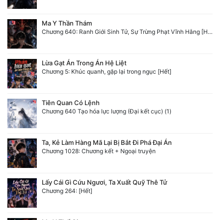
Ma Y Thần Thám
Chương 640: Ranh Giới Sinh Tử, Sự Trừng Phạt Vĩnh Hằng [HẾT]
Lừa Gạt Án Trong Án Hệ Liệt
Chương 5: Khúc quanh, gặp lại trong ngục [Hết]
Tiên Quan Có Lệnh
Chương 640 Tạo hóa lực lượng (Đại kết cục) (1)
Ta, Kẻ Làm Hàng Mã Lại Bị Bắt Đi Phá Đại Án
Chương 1028: Chương kết + Ngoại truyện
Lấy Cái Gì Cứu Ngươi, Ta Xuất Quỹ Thê Tử
Chương 264: [Hết]