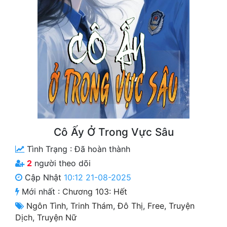
Free
Hậu Cung
Truyện Convert
Truyện Dịch
Truyện Nhập Môn
Truyện ngắn
Cô Ấy Ở Trong Vực Sâu
Xa Lộ Dịch
Tình Trạng :
Đã hoàn thành
2
người theo dõi
Cung Đấu
Cập Nhật
10:12 21-08-2025
Mới nhất :
Chương 103: Hết
Cạnh Kỹ
Ngôn Tình
,
Trinh Thám
,
Đô Thị
,
Free
,
Truyện
Cổ Tiên Hiệp
Dịch
,
Truyện Nữ