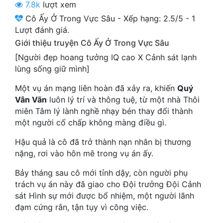
7.8k
lượt xem
Cổ Đại
Cô Ấy Ở Trong Vực Sâu
-
Xếp hạng:
2.5
/
5
-
1
Du Hí
Lượt đánh giá.
Giới thiệu truyện Cô Ấy Ở Trong Vực Sâu
Dã Sử
[Người đẹp hoang tưởng IQ cao X Cảnh sát lạnh
Dị Giới
lùng sống giữ mình]
Dị Năng
Một vụ án mạng liên hoàn đã xảy ra, khiến
Quý
Vân Vãn
luôn lý trí và thông tuệ, từ một nhà Thôi
Gia Đấu
miên Tâm lý lành nghề nhạy bén thay đổi thành
một người cố chấp không màng điều gì.
Góc Nhìn Nam
Hậu quả là cô đã trở thành nạn nhân bị thương
Góc Nhìn Nữ
nặng, rơi vào hôn mê trong vụ án ấy.
Huyền Huyễn
Bảy tháng sau cô mới tỉnh dậy, còn người phụ
trách vụ án này đã giao cho Đội trưởng Đội Cảnh
Huyền Nghi
sát Hình sự mới được bổ nhiệm, một người lãnh
đạm cứng rắn, tận tụy vì công việc.
Huyền Ảo