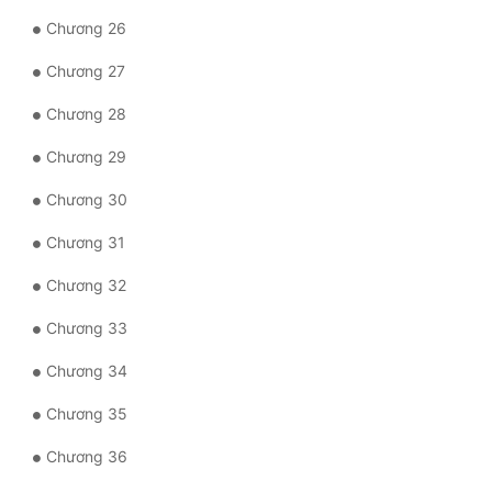
Đô Thị
Chương 26
Đông Phương
Chương 27
Đông Phương Huyền Huyễn
Chương 28
Đồng Nhân
Chương 29
Chương 30
Cẩu Đạo Trường Sinh
Chương 31
Ngự Thú
Chương 32
Truyện Nam
Chương 33
Truyện Nữ
Chương 34
Vô Địch Lưu
Chương 35
Xây Dựng Thế Lực
Chương 36
Đam Mỹ