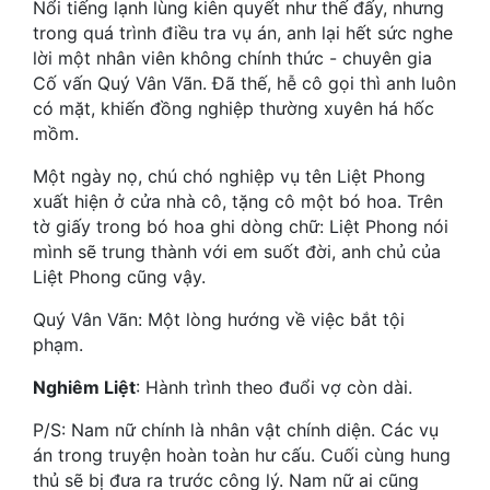
Nổi tiếng lạnh lùng kiên quyết như thế đấy, nhưng
Hài Hước
trong quá trình điều tra vụ án, anh lại hết sức nghe
Hệ Thống
lời một nhân viên không chính thức - chuyên gia
Cố vấn Quý Vân Vãn. Đã thế, hễ cô gọi thì anh luôn
Học Đường
có mặt, khiến đồng nghiệp thường xuyên há hốc
mồm.
Khoa Huyễn
Một ngày nọ, chú chó nghiệp vụ tên Liệt Phong
Khoa Huyễn Không Gian
xuất hiện ở cửa nhà cô, tặng cô một bó hoa. Trên
tờ giấy trong bó hoa ghi dòng chữ: Liệt Phong nói
Kinh Dị
mình sẽ trung thành với em suốt đời, anh chủ của
Kiếm Hiệp
Liệt Phong cũng vậy.
Kỳ Huyễn
Quý Vân Vãn: Một lòng hướng về việc bắt tội
phạm.
Kỳ Ảo
Nghiêm Liệt
: Hành trình theo đuổi vợ còn dài.
Linh Dị
P/S: Nam nữ chính là nhân vật chính diện. Các vụ
Làm Giàu
án trong truyện hoàn toàn hư cấu. Cuối cùng hung
thủ sẽ bị đưa ra trước công lý. Nam nữ ai cũng
Lịch Sử