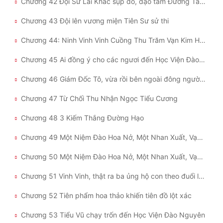
Chương 42 Đội Sử Lai Khắc sụp đổ, đạo tâm Đường Tam vỡ nát
Chương 43 Đội lên vương miện Tiên Sư sử thi
Chương 44: Ninh Vinh Vinh Cuồng Thu Trăm Vạn Kim Hồn Tệ!
Chương 45 Ai đồng ý cho các ngươi đến Học Viện Đào Nguyên làm lão sư?
Chương 46 Giám Đốc Tô, vừa rồi bên ngoài đông người, bây giờ Cương Tử quỳ xuống với ngài
Chương 47 Từ Chối Thu Nhận Ngọc Tiểu Cương
Chương 48 3 Kiếm Thắng Đường Hạo
Chương 49 Một Niệm Đào Hoa Nở, Một Nhan Xuất, Vạn Vật Sinh (Thượng)
Chương 50 Một Niệm Đào Hoa Nở, Một Nhan Xuất, Vạn Vật Sinh (Hạ)
Chương 51 Vinh Vinh, thật ra ba ủng hộ con theo đuổi lão sư
Chương 52 Tiên phẩm hoa thảo khiến tiên đồ lột xác
Chương 53 Tiểu Vũ chạy trốn đến Học Viện Đào Nguyên