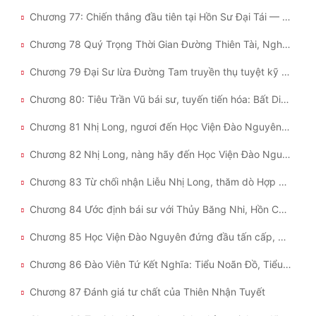
Chương 77: Chiến thắng đầu tiên tại Hồn Sư Đại Tái — Một tiếng hót lên làm kinh người
Chương 78 Quý Trọng Thời Gian Đường Thiên Tài, Nghèo Hèn Không Đổi Vương Tiểu Hổ
Chương 79 Đại Sư lừa Đường Tam truyền thụ tuyệt kỹ Đường Môn; Vương Thánh dẫn đường cho Tiêu Trần Vũ
Chương 80: Tiêu Trần Vũ bái sư, tuyến tiến hóa: Bất Diệt Thần Sát Lang
Chương 81 Nhị Long, ngươi đến Học Viện Đào Nguyên bái sư đi (Thượng)
Chương 82 Nhị Long, nàng hãy đến Học Viện Đào Nguyên bái sư đi (hạ)
Chương 83 Từ chối nhận Liễu Nhị Long, thăm dò Hợp Kỹ Võ Hồn mới
Chương 84 Ước định bái sư với Thủy Băng Nhi, Hồn Cốt huyễn cảnh tặng Linh Linh
Chương 85 Học Viện Đào Nguyên đứng đầu tấn cấp, Tô Nhiên đột phá hồn lực cấp 90
Chương 86 Đào Viên Tứ Kết Nghĩa: Tiểu Noãn Đồ, Tiểu Nhuyễn Thố, Tiểu Thấp Nữ, Tiểu Miêu Nữ
Chương 87 Đánh giá tư chất của Thiên Nhận Tuyết