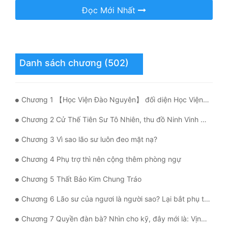
Đọc Mới Nhất
Tu Chân
Tu Tiên
Tội Phạm
Danh sách chương (502)
Vô Địch
Võ Hiệp
Chương 1 【Học Viện Đào Nguyên】 đối diện Học Viện Sử Lai Khắc
Võng Du
Chương 2 Cử Thế Tiên Sư Tô Nhiên, thu đồ Ninh Vinh Vinh
Xuyên Không
Chương 3 Vì sao lão sư luôn đeo mặt nạ?
Xuyên Nhanh
Chương 4 Phụ trợ thì nên cộng thêm phòng ngự
Xuyên Sách
Chương 5 Thất Bảo Kim Chung Tráo
Xuyên Thư
Chương 6 Lão sư của ngươi là người sao? Lại bắt phụ trợ luyện thể?!
Điền Văn
Chương 7 Quyền đàn bà? Nhìn cho kỹ, đây mới là: Vịnh Xuân, Thốn Kình