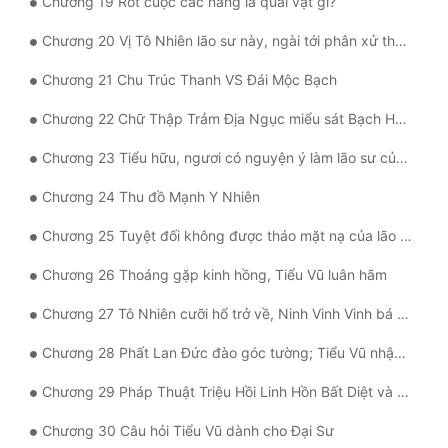
Chương 19 Rốt cuộc các nàng là quái vật gì?
Đẹp
Chương 20 Vị Tô Nhiên lão sư này, ngài tới phân xử thử xem
Đẹp Hiệp
Chương 21 Chu Trúc Thanh VS Đái Mộc Bạch
Chương 22 Chữ Thập Trảm Địa Ngục miểu sát Bạch Hổ, Chu Trúc Thanh vui mừng hôn thầy
Tính Cách Nhân Vật :
Chương 23 Tiểu hữu, ngươi có nguyện ý làm lão sư của cháu gái ta không?
Cơ Trí
Chương 24 Thu đồ Mạnh Y Nhiên
Sát Phạt Quyết Đoán
Chương 25 Tuyệt đối không được tháo mặt nạ của lão sư, việc đó sẽ dẫn đến hậu quả rất đáng sợ
Vô Sỉ
Chương 26 Thoáng gặp kinh hồng, Tiểu Vũ luân hãm
Điềm Đạm
Chương 27 Tô Nhiên cưỡi hổ trở về, Ninh Vinh Vinh bá khí hộ sư
Chương 28 Phất Lan Đức đào góc tường; Tiểu Vũ nhập ma
Chương 29 Pháp Thuật Triệu Hồi Linh Hồn Bất Diệt và Khí Cụ Âm Phủ Ngàn Tiếng Kêu
Chương 30 Câu hỏi Tiểu Vũ dành cho Đại Sư