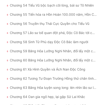
Chương 54 Tiểu Vũ bộc bạch cõi lòng, bái sư Tô Nhiên
Chương 55 Tiến hóa ra Hồn Hoàn 100.000 năm, Hồn Cốt, Lĩnh Vực Hồng Trần Tiên Đài Bạch Ngọc Kinh
Chương 56 Truyền thụ Thái Cực Quyền cho Tiểu Vũ
Chương 57 Lão sư bế quan đột phá, Độc Cô Bác tới cửa gây chuyện!
Chương 58 Sinh Tử Phù dạy Độc Cô Bác làm người
Chương 59 Băng Hỏa Lưỡng Nghi Nhãn, đổi lấy một cơ hội bái sư (thượng)
Chương 60 Băng Hỏa Lưỡng Nghi Nhãn, đổi lấy một cơ hội bái sư (hạ)
Chương 61 Xà Hình Quyền và Ách Nan Độc Công
Chương 62 Tương Tư Đoạn Trường Hồng thử chân tình, lão sư mồ hôi lạnh chảy ròng
Chương 63 Băng Hỏa luyện song long: lén nhìn lão sư luyện thể
Chương 64 Oan gia ngõ hẹp, lại gặp Sử Lai Khắc