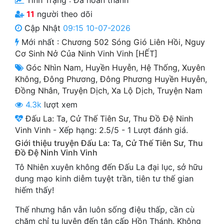
Tình Trạng :
Đã hoàn thành
Cổ Đại
11
người theo dõi
Du Hí
Cập Nhật
09:15 10-07-2026
Mới nhất :
Chương 502 Sóng Gió Liên Hồi, Nguy
Dã Sử
Cơ Sinh Nở Của Ninh Vinh Vinh [HẾT]
Góc Nhìn Nam
,
Huyền Huyễn
,
Hệ Thống
,
Xuyên
Dị Giới
Không
,
Đông Phương
,
Đông Phương Huyền Huyễn
,
Dị Năng
Đồng Nhân
,
Truyện Dịch
,
Xa Lộ Dịch
,
Truyện Nam
4.3k
lượt xem
Gia Đấu
Đấu La: Ta, Cử Thế Tiên Sư, Thu Đồ Đệ Ninh
Góc Nhìn Nam
Vinh Vinh
-
Xếp hạng:
2.5
/
5
-
1
Lượt đánh giá.
Giới thiệu truyện Đấu La: Ta, Cử Thế Tiên Sư, Thu
Góc Nhìn Nữ
Đồ Đệ Ninh Vinh Vinh
Tô Nhiên xuyên không đến Đấu La đại lục, sở hữu
Huyền Huyễn
dung mạo kinh diễm tuyệt trần, tiên tư thế gian
Huyền Nghi
hiếm thấy!
Huyền Ảo
Thế nhưng hắn vẫn luôn sống điệu thấp, cần cù
chăm chỉ tu luyện đến tận cấp Hồn Thánh. Không