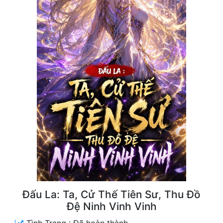
Free
Hậu Cung
Truyện Convert
Truyện Dịch
Truyện Nhập Môn
Truyện ngắn
Xa Lộ Dịch
Cung Đấu
Cạnh Kỹ
Đấu La: Ta, Cử Thế Tiên Sư, Thu Đồ
Đệ Ninh Vinh Vinh
Cổ Tiên Hiệp