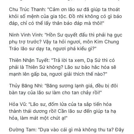
Chu Trúc Thanh: "Cảm ơn lão sư đã giúp ta thoát
Mưu Mô
khỏi số mệnh của gia tộc. Đồ nhi không có gì báo
đáp, chỉ có thể lấy thân báo đáp mà thôi!"
Mạt Thế
Ninh Vinh Vinh: "Hồn Sư quyết đấu thì phải hạ gục
Mỹ Thực
phụ trợ trước? Vậy ta hỏi ngươi, môn Kim Chung
Ngôn Tình
Tráo lão sư dạy ta, ngươi phá kiểu gì?"
Ngược
Thiên Nhận Tuyết: "Trả lời ta xem, Dạ Sứ thì có
phải là Thiên Sứ không? Lão sư bảo hắc hóa sẽ
Nữ Cường
mạnh lên gấp ba, ngươi giải thích thế nào?"
Nữ Phụ
Thủy Băng Nhi: "Băng sương lạnh giá, đều bị đôi
bàn tay của lão sư làm cho tan chảy rồi!"
Phong Thủy - Tâm Linh
Hỏa Vũ: "Lão sư, đốm lửa của ta sắp tiến hóa
Phương Tây
thành thái dương rồi! Cần lão sư đến giúp ta hạ
hỏa, làm mát một chút ạ!"
Phản Phái
Đường Tam: "Dựa vào cái gì mà không thu ta? Đây
Quan Trường