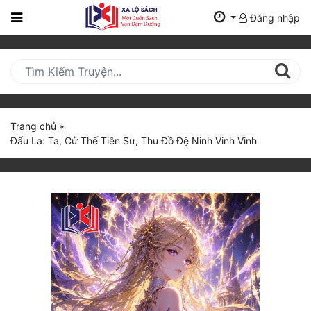
Đăng nhập
Trang
Chủ
Mới
Cập
Nhật
Trang chủ
»
(current)
Đấu La: Ta, Cử Thế Tiên Sư, Thu Đồ Đệ Ninh Vinh Vinh
BXH
Thể Loại
Tất Cả
Truyện Mới Ra
Hoàn Thành