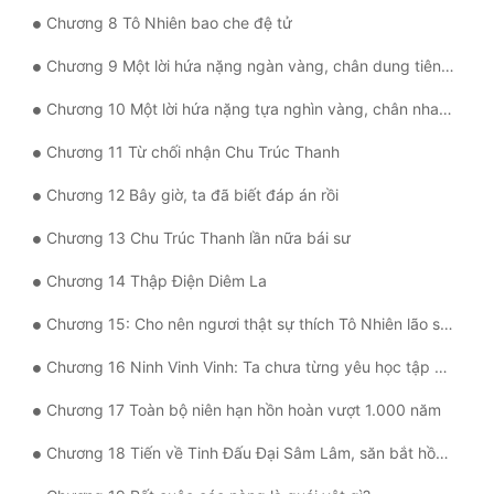
Đô Thị
Chương 8 Tô Nhiên bao che đệ tử
Đông Phương
Chương 9 Một lời hứa nặng ngàn vàng, chân dung tiên sư thắng sao trăng (Thượng)
Đông Phương Huyền Huyễn
Chương 10 Một lời hứa nặng tựa nghìn vàng, chân nhan tiên sư hơn cả tinh nguyệt (hạ)
Đồng Nhân
Chương 11 Từ chối nhận Chu Trúc Thanh
Chương 12 Bây giờ, ta đã biết đáp án rồi
Cẩu Đạo Trường Sinh
Chương 13 Chu Trúc Thanh lần nữa bái sư
Ngự Thú
Chương 14 Thập Điện Diêm La
Truyện Nam
Chương 15: Cho nên ngươi thật sự thích Tô Nhiên lão sư sao?
Truyện Nữ
Chương 16 Ninh Vinh Vinh: Ta chưa từng yêu học tập đến thế!
Vô Địch Lưu
Chương 17 Toàn bộ niên hạn hồn hoàn vượt 1.000 năm
Xây Dựng Thế Lực
Chương 18 Tiến về Tinh Đấu Đại Sâm Lâm, săn bắt hồn hoàn thứ 3
Đam Mỹ