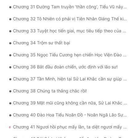
Chương 31 Đường Tam truyền ‘thần công’, Tiểu Vũ nảy ý rời đi
Chương 32 Tô Nhiên có phải vị Tiên Nhân Giáng Thế kia không?
Chương 33 Tuyệt học tiến giai, mục tiêu tiếp theo của Vinh Vinh: Kim Cương Lưu Ly
Chương 34 Trộm sư thất bại
Chương 35 Ngọc Tiểu Cương hẹn chiến Học Viện Đào Nguyên
Chương 36 Bắt đầu đoàn chiến, ước định với lão sư!
Chương 37 Tần Minh, hiện tại Sử Lai Khắc cần sự giúp đỡ của ngươi!
Chương 38 Chúng ta thắng chắc rồi!
Chương 39 Mặt mũi cũng không cần nữa, Sử Lai Khắc hợp nhất Đội Hoàng Đấu
Chương 40 Đào Hoa Tiểu Noãn Đồ - Noãn Ngã Lão Sư Nhất Vạn Niên
Chương 41 Ngươi hồi phục mấy lần, ta diệt ngươi mấy lần