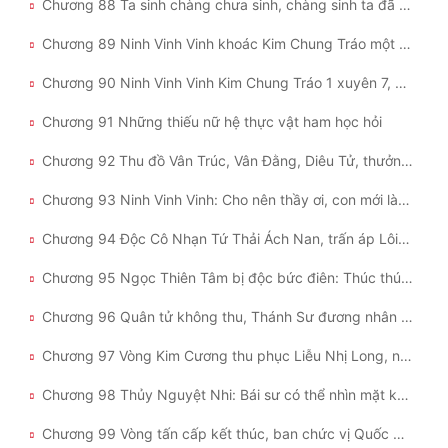
Chương 88 Ta sinh chàng chưa sinh, chàng sinh ta đã già
Chương 89 Ninh Vinh Vinh khoác Kim Chung Tráo một xuyên 7, khiến chúng nữ Thực Vật Học Viện tâm phục khẩu phục (thượng)
Chương 90 Ninh Vinh Vinh Kim Chung Tráo 1 xuyên 7, khuất phục chúng nữ Học Viện Thực Vật (hạ)
Chương 91 Những thiếu nữ hệ thực vật ham học hỏi
Chương 92 Thu đồ Vân Trúc, Vân Đằng, Diêu Tử, thưởng Quỳ Hoa Điểm Huyệt, Thanh Xà Hữu Tí Cốt
Chương 93 Ninh Vinh Vinh: Cho nên thầy ơi, con mới là người thừa đúng không?
Chương 94 Độc Cô Nhạn Tứ Thải Ách Nan, trấn áp Lôi Đình Học Viện
Chương 95 Ngọc Thiên Tâm bị độc bức điên: Thúc thúc, ngài thấy ta giống rồng hay giống thần?
Chương 96 Quân tử không thu, Thánh Sư đương nhân bất nhượng
Chương 97 Vòng Kim Cương thu phục Liễu Nhị Long, người thủ hộ của Thiếu Tông Chủ
Chương 98 Thủy Nguyệt Nhi: Bái sư có thể nhìn mặt không?
Chương 99 Vòng tấn cấp kết thúc, ban chức vị Quốc Sư, chức vị Bạch Kim Chủ Giáo của Võ Hồn Điện