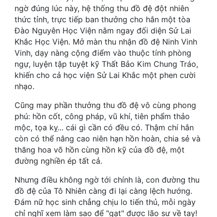
Hài Hước
ngờ đúng lúc này, hệ thống thu đồ đệ đột nhiên
thức tỉnh, trực tiếp ban thưởng cho hắn một tòa
Hệ Thống
Đào Nguyên Học Viện nằm ngay đối diện Sử Lai
Khắc Học Viện. Mở màn thu nhận đồ đệ Ninh Vinh
Học Đường
Vinh, dạy nàng cộng điểm vào thuộc tính phòng
Khoa Huyễn
ngự, luyện tập tuyệt kỹ Thất Bảo Kim Chung Tráo,
khiến cho cả học viện Sử Lai Khắc một phen cười
Khoa Huyễn Không Gian
nhạo.
Kinh Dị
Cũng may phần thưởng thu đồ đệ vô cùng phong
phú: hồn cốt, công pháp, vũ khí, tiên phẩm thảo
Kiếm Hiệp
mộc, tọa kỵ... cái gì cần có đều có. Thậm chí hắn
còn có thể nâng cao niên hạn hồn hoàn, chia sẻ và
Kỳ Huyễn
thăng hoa võ hồn cùng hồn kỹ của đồ đệ, một
Kỳ Ảo
đường nghiền ép tất cả.
Linh Dị
Nhưng điều không ngờ tới chính là, con đường thu
đồ đệ của Tô Nhiên càng đi lại càng lệch hướng.
Làm Giàu
Đám nữ học sinh chẳng chịu lo tiến thủ, mỗi ngày
chỉ nghĩ xem làm sao để "gạt" được lão sư về tay!
Lịch Sử