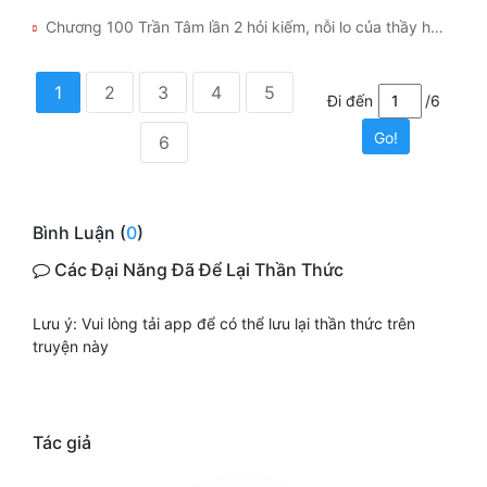
Chương 100 Trần Tâm lần 2 hỏi kiếm, nỗi lo của thầy hộ pháp Đào Nguyên
1
2
3
4
5
Đi đến
/6
Go!
6
Bình Luận (
0
)
Các Đại Năng Đã Để Lại Thần Thức
Lưu ý: Vui lòng tải app để có thể lưu lại thần thức trên
truyện này
Tác giả