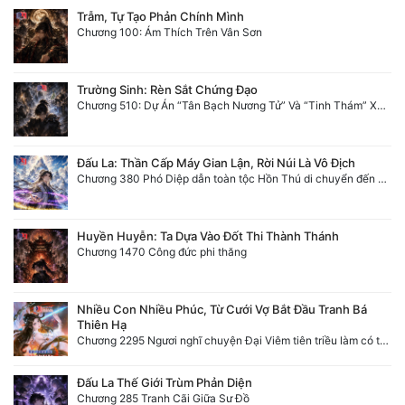
Trẫm, Tự Tạo Phản Chính Mình
Chương 100: Ám Thích Trên Vân Sơn
Trường Sinh: Rèn Sắt Chứng Đạo
Chương 510: Dự Án “Tân Bạch Nương Tử” Và “Tinh Thám” Xà Yêu
Đấu La: Thần Cấp Máy Gian Lận, Rời Núi Là Vô Địch
Chương 380 Phó Diệp dẫn toàn tộc Hồn Thú di chuyển đến Sâm La Tinh, chúng thần Thần Giới kinh ngạc!
Huyền Huyễn: Ta Dựa Vào Đốt Thi Thành Thánh
Chương 1470 Công đức phi thăng
Nhiều Con Nhiều Phúc, Từ Cưới Vợ Bắt Đầu Tranh Bá
Thiên Hạ
Chương 2295 Ngươi nghĩ chuyện Đại Viêm tiên triều làm có thể giấu được thiên hạ sao?
Đấu La Thế Giới Trùm Phản Diện
Chương 285 Tranh Cãi Giữa Sư Đồ