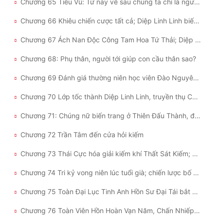
Chương 65 Tiểu Vũ: Từ nay về sau chúng ta chỉ là người xa lạ
Chương 66 Khiêu chiến cược tất cả; Diệp Linh Linh biết muộn màng
Chương 67 Ách Nan Độc Công Tam Hoa Tứ Thải; Diệp Linh Linh độc phát bái sư
Chương 68: Phụ thân, người tới giúp con cầu thân sao?
Chương 69 Đánh giá thường niên học viên Đào Nguyên, tập hợp tham chiến
Chương 70 Lớp tốc thành Diệp Linh Linh, truyền thụ Cửu Chuyển Hắc Liên Quyết
Chương 71: Chúng nữ biến trang ở Thiên Đấu Thành, đội phục Đào Nguyên ra lò
Chương 72 Trần Tâm đến cửa hỏi kiếm
Chương 73 Thái Cực hóa giải kiếm khí Thất Sát Kiếm; sắp xếp của Đại Sư
Chương 74 Tri kỷ vong niên lúc tuổi già; chiến lược bố trí của Đội Đào Nguyên
Chương 75 Toàn Đại Lục Tinh Anh Hồn Sư Đại Tái bắt đầu, Học Viện Hoàng Gia Thiên Đấu VS Học Viện Đào Nguyên!
Chương 76 Toàn Viên Hồn Hoàn Vạn Năm, Chấn Nhiếp Toàn Trường