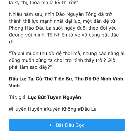
là kỳ thị, thóa mạ là kỳ thị rồi!"
Quân Sự
Nhiều năm sau, nhìn Đào Nguyên Tông đã trở
thành thế lực mạnh nhất đại lục, một dàn đệ tử
Sảng Văn
Phong Hào Đấu La suốt ngày đuổi theo đòi yêu
Sắc
đương với mình, Tô Nhiên tỏ vẻ vô cùng bất đắc
dĩ:
Sủng
"Ta chỉ muốn thu đồ đệ thôi mà, nhưng các nàng ai
Thanh Xuân
cũng muốn cùng ta chơi trò 'tình thầy trò'? Giờ
phải làm sao đây?"
Tiên Hiệp
Đấu La: Ta, Cử Thế Tiên Sư, Thu Đồ Đệ Ninh Vinh
Tiểu Thuyết
Vinh
Trinh Thám
Tác giả:
Lục Bút Tuyền Nguyên
Triều Đấu
#Huyền Huyễn #Xuyên Không #Đấu La
Trùng Sinh
Bắt Đầu Đọc
Trọng Sinh