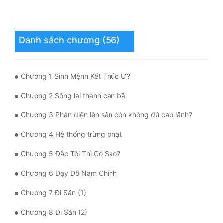
Mưu Mô
Danh sách chương (56)
Mạt Thế
Mỹ Thực
Chương 1 Sinh Mệnh Kết Thúc Ư?
Ngôn Tình
Chương 2 Sống lại thành cạn bã
Ngược
Chương 3 Phản diện lên sàn còn không đủ cao lãnh?
Nữ Cường
Chương 4 Hệ thống trừng phạt
Nữ Phụ
Chương 5 Đắc Tội Thì Có Sao?
Phong Thủy - Tâm Linh
Chương 6 Dạy Dỗ Nam Chính
Phương Tây
Chương 7 Đi Săn (1)
Phản Phái
Chương 8 Đi Săn (2)
Quan Trường