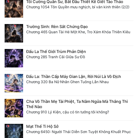
Tối Cường Quân Sư, Bắt Đầu Thiết Kế Giết Tào Tháo
Chương 1054 Tôn Quyền mưu nghịch, bí văn kinh thiên (2/2)
Trường Sinh: Rèn Sắt Chứng Đạo
Chương 465 Quan Tài Hé Một Khe, Tro Xám Khóa Thiên Kiêu
Đấu La Thế Giới Trùm Phản Diện
Chương 285 Tranh Cãi Giữa Sư Đồ
Đấu La: Thần Cấp Máy Gian Lận, Rời Núi Là Vô Địch
Chương 320 Ba Nữ Nhân Ghen Tuông Lẫn Nhau
Cha Võ Thần Mẹ Tài Phiệt, Ta Nằm Ngửa Mà Thắng Thì
Thế Nào
Chương 910 Lý Kiện, cậu có tin tưởng tôi không?
Mạt Thế Ti Hộ Sở
Chương 6450: Người Thái Diễn Sơn Tuyệt Không Khuất Phục