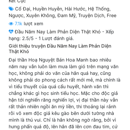
Kết Cục
Cổ Đại
Cổ Đại
,
Huyền Huyễn
,
Hài Hước
,
Hệ Thống
,
Ngược
,
Xuyên Không
,
Đam Mỹ
,
Truyện Dịch
,
Free
Du Hí
7.1k
lượt xem
Dã Sử
Đầu Năm Nay Làm Phản Diện Thật Khó
-
Xếp
hạng:
2.5
/
5
-
1
Lượt đánh giá.
Dị Giới
Giới thiệu truyện Đầu Năm Nay Làm Phản Diện
Dị Năng
Thật Khó
Đại thần Hoạ Nguyệt Bán Hoa Manh bao nhiêu
Gia Đấu
năm nay vẫn luôn làm mưa làm gió trên mạng văn
học, không phải do văn của hắn quá hay, cũng
Góc Nhìn Nam
không phải do phong cách rất mới mẻ, mà chính là
Góc Nhìn Nữ
vì tiểu thuyết của quá cẩu huyết, hành văn thì
chẳng khác gì học sinh tiểu học. Mặc cho độc giả
Huyền Huyễn
hận tới nghiến răng nghiến lợi, vị đại thần này vẫn
rất thản nhiên ngồi ăn mỳ liền, thi thoảng lại rảnh
Huyền Nghi
rỗi vô xem độc giả kêu gào bên dưới tường nhà
mình là thú vui. Chỉ là hắn không ngờ rằng, bởi vì
Huyền Ảo
hưng phấn quá độ, lên hắn đã lên cơn đau tim, cứ