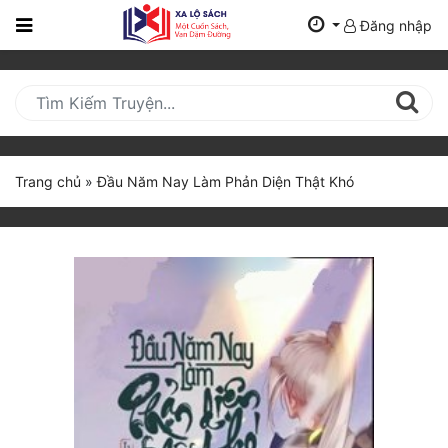
Đăng nhập
Trang
Chủ
Mới
Cập
Nhật
Trang chủ
»
Đầu Năm Nay Làm Phản Diện Thật Khó
(current)
BXH
Thể Loại
Tất Cả
Truyện Mới Ra
Hoàn Thành