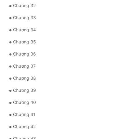
Đô Thị
Chương 32
Đông Phương
Chương 33
Đông Phương Huyền Huyễn
Chương 34
Chương 35
Đồng Nhân
Chương 36
Cẩu Đạo Trường Sinh
Chương 37
Ngự Thú
Chương 38
Truyện Nam
Chương 39
Truyện Nữ
Chương 40
Vô Địch Lưu
Chương 41
Chương 42
Xây Dựng Thế Lực
Chương 43
Đam Mỹ