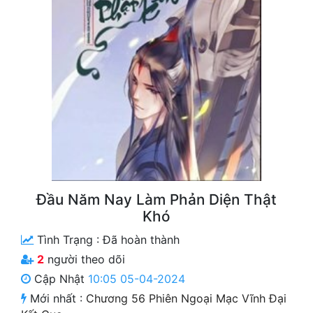
Free
Hậu Cung
Truyện Convert
Truyện Dịch
Truyện Nhập Môn
Truyện ngắn
Xa Lộ Dịch
Đầu Năm Nay Làm Phản Diện Thật
Khó
Tình Trạng :
Đã hoàn thành
Cung Đấu
2
người theo dõi
Cạnh Kỹ
Cập Nhật
10:05 05-04-2024
Cổ Tiên Hiệp
Mới nhất :
Chương 56 Phiên Ngoại Mạc Vĩnh Đại