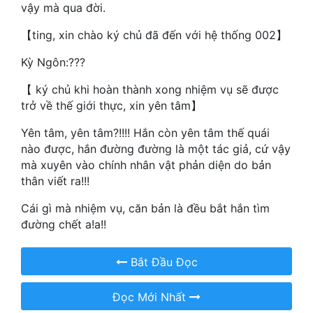
Hài Hước
vậy mà qua đời.
Hệ Thống
【ting, xin chào ký chủ đã đến với hệ thống 002】
Học Đường
Kỳ Ngôn:???
【 ký chủ khi hoàn thành xong nhiệm vụ sẽ được
Khoa Huyễn
trở về thế giới thực, xin yên tâm】
Khoa Huyễn Không Gian
Yên tâm, yên tâm?!!!! Hắn còn yên tâm thế quái
Kinh Dị
nào được, hắn đường đường là một tác giả, cứ vậy
mà xuyên vào chính nhân vật phản diện do bản
Kiếm Hiệp
thân viết ra!!!
Kỳ Huyễn
Cái gì mà nhiệm vụ, căn bản là đều bắt hắn tìm
đường chết a!a!!
Kỳ Ảo
Linh Dị
Bắt Đầu Đọc
Làm Giàu
Đọc Mới Nhất
Lịch Sử