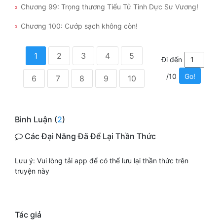
Chương 99: Trọng thương Tiểu Tử Tinh Dực Sư Vương!
Chương 100: Cướp sạch không còn!
1
2
3
4
5
Đi đến
/10
Go!
6
7
8
9
10
Bình Luận (
2
)
Các Đại Năng Đã Để Lại Thần Thức
Lưu ý: Vui lòng tải app để có thể lưu lại thần thức trên
truyện này
Tác giả