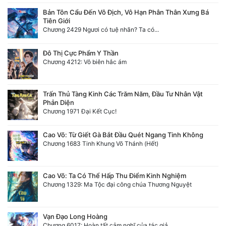
Bản Tôn Cẩu Đến Vô Địch, Vô Hạn Phân Thân Xưng Bá
Tiên Giới
Chương 2429 Ngươi có tuệ nhãn? Ta có...
Đô Thị Cực Phẩm Y Thần
Chương 4212: Vô biên hắc ám
Trấn Thủ Tàng Kinh Các Trăm Năm, Đầu Tư Nhân Vật
Phản Diện
Chương 1971 Đại Kết Cục!
Cao Võ: Từ Giết Gà Bắt Đầu Quét Ngang Tinh Không
Chương 1683 Tinh Khung Võ Thánh (Hết)
Cao Võ: Ta Có Thể Hấp Thu Điểm Kinh Nghiệm
Chương 1329: Ma Tộc đại công chúa Thương Nguyệt
Vạn Đạo Long Hoàng
Chương 6017: Hoàn tất cảm nghĩ của tác giả