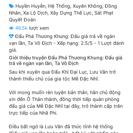
Cổ Đại
Huyền Huyễn
,
Hệ Thống
,
Xuyên Không
,
Đồng
Nhân
,
Xa Lộ Dịch
,
Xây Dựng Thế Lực
,
Sát Phạt
Du Hí
Quyết Đoán
46.5k
lượt xem
Dã Sử
Đấu Phá Thương Khung: Đấu giá trả về ngàn
Dị Giới
vạn lần, Ta Vô Địch
-
Xếp hạng:
2.5
/
5
-
1
Lượt đánh
giá.
Dị Năng
Giới thiệu truyện Đấu Phá Thương Khung: Đấu giá
trả về ngàn vạn lần, Ta Vô Địch
Gia Đấu
Sau khi xuyên qua Đấu Khí Đại Lục, Lưu Vân trở
Góc Nhìn Nam
thành thiếu chủ của gia tộc Mễ Đặc Nhĩ.
Góc Nhìn Nữ
Với mong muốn rèn luyện bản thân, hắn chủ động
xin đến Ô Thản thành, đồng thời tiếp quản phòng
Huyền Huyễn
đấu giá của Mễ Đặc Nhĩ tại đây, trở thành cấp trên
Huyền Nghi
trực tiếp của Nhã Phi.
Huyền Ảo
Điều bất ngờ là Lưu Vân đã thức tỉnh hệ thống