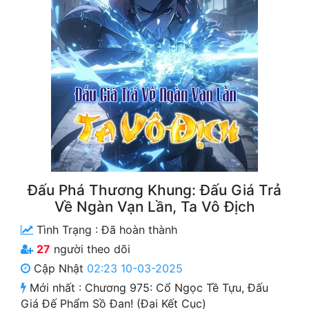
Free
Hậu Cung
Truyện Convert
Truyện Dịch
Truyện Nhập Môn
Truyện ngắn
Xa Lộ Dịch
Đấu Phá Thương Khung: Đấu Giá Trả
Về Ngàn Vạn Lần, Ta Vô Địch
Tình Trạng :
Đã hoàn thành
Cung Đấu
27
người theo dõi
Cạnh Kỹ
Cập Nhật
02:23 10-03-2025
Mới nhất :
Chương 975: Cổ Ngọc Tề Tựu, Đấu
Cổ Tiên Hiệp
Giá Đế Phẩm Sồ Đan! (Đại Kết Cục)