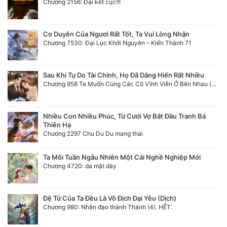
Chương 2156: Đại kết cục!!!
Cơ Duyên Của Ngươi Rất Tốt, Ta Vui Lòng Nhận
Chương 7530: Đại Lục Khởi Nguyên – Kiến Thành 71
Sau Khi Tự Do Tài Chính, Họ Đã Dâng Hiến Rất Nhiều
Chương 958 Ta Muốn Cùng Các Cô Vĩnh Viễn Ở Bên Nhau (2) Hết
Nhiều Con Nhiều Phúc, Từ Cưới Vợ Bắt Đầu Tranh Bá
Thiên Hạ
Chương 2297 Chu Du Du mang thai
Ta Mỗi Tuần Ngẫu Nhiên Một Cái Nghề Nghiệp Mới
Chương 4720: da mặt dày
Đệ Tử Của Ta Đều Là Vô Địch Đại Yêu (Dịch)
Chương 980: Nhân đạo thành Thánh (4). HẾT.