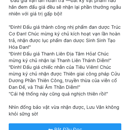
"Đấu giá vạn lần hoàn trả"—bất kỳ vật phẩm nào
Hài Hước
hắn đem đấu giá đều sẽ nhận lại phần thưởng ngẫu
nhiên với giá trị gấp bội!
Hệ Thống
Học Đường
"Đinh! Đấu giá thành công nhị phẩm đan dược Trúc
Cơ Đan! Chúc mừng ký chủ kích hoạt vạn lần hoàn
Khoa Huyễn
trả, nhận được lục phẩm đan dược Sinh Sinh Tạo
Hóa Đan!"
Khoa Huyễn Không Gian
"Đinh! Đấu giá Thanh Liên Địa Tâm Hỏa! Chúc
Kinh Dị
mừng ký chủ nhận lại Thanh Liên Thánh Diễm!"
"Đinh! Đấu giá chiếc nhẫn của Tiêu Viêm! Chúc
Kiếm Hiệp
mừng ký chủ nhận được Thiên giai công pháp Cửu
Dương Phần Thiên Công, truyền thừa của viễn cổ
Kỳ Huyễn
Đan Đế, và Thái Âm Thần Diễm!"
"Cái hệ thống này cũng quá nghịch thiên rồi!"
Kỳ Ảo
Linh Dị
Nhìn đống bảo vật vừa nhận được, Lưu Vân không
khỏi sững sờ!
Làm Giàu
Bắt Đầu Đọc
Lịch Sử