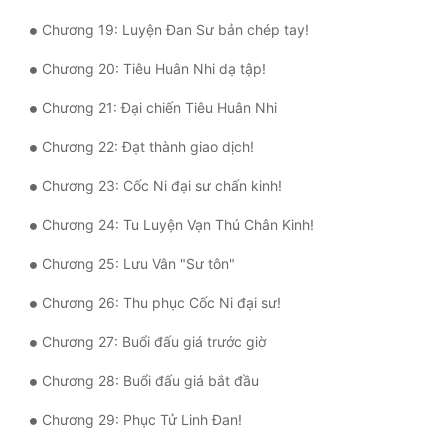
Tu Chân
Chương 19: Luyện Đan Sư bản chép tay!
Tu Tiên
Chương 20: Tiêu Huân Nhi dạ tập!
Tội Phạm
Chương 21: Đại chiến Tiêu Huân Nhi
Vô Địch
Chương 22: Đạt thành giao dịch!
Võ Hiệp
Chương 23: Cốc Ni đại sư chấn kinh!
Võng Du
Chương 24: Tu Luyện Vạn Thú Chân Kinh!
Xuyên Không
Chương 25: Lưu Vân "Sư tôn"
Xuyên Nhanh
Chương 26: Thu phục Cốc Ni đại sư!
Chương 27: Buổi đấu giá trước giờ
Xuyên Sách
Chương 28: Buổi đấu giá bắt đầu
Xuyên Thư
Chương 29: Phục Tử Linh Đan!
Điền Văn