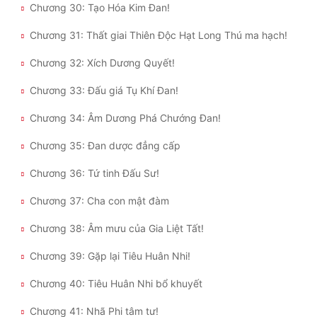
Chương 30: Tạo Hóa Kim Đan!
Đô Thị
Chương 31: Thất giai Thiên Độc Hạt Long Thú ma hạch!
Đông Phương
Chương 32: Xích Dương Quyết!
Đông Phương Huyền Huyễn
Chương 33: Đấu giá Tụ Khí Đan!
Đồng Nhân
Chương 34: Âm Dương Phá Chướng Đan!
Chương 35: Đan dược đẳng cấp
Cẩu Đạo Trường Sinh
Chương 36: Tứ tinh Đấu Sư!
Ngự Thú
Chương 37: Cha con mật đàm
Truyện Nam
Chương 38: Âm mưu của Gia Liệt Tất!
Truyện Nữ
Chương 39: Gặp lại Tiêu Huân Nhi!
Vô Địch Lưu
Chương 40: Tiêu Huân Nhi bổ khuyết
Xây Dựng Thế Lực
Chương 41: Nhã Phi tâm tư!
Đam Mỹ