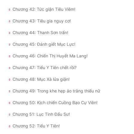
Chương 42: Tức giận Tiêu Viêm!
Đẹp
Chương 43: Tiêu gia nguy cơ!
Đẹp Hiệp
Chương 44: Thanh Sơn trấn!
Tính Cách Nhân Vật :
Chương 45: Đánh giết Mục Lực!
Cơ Trí
Chương 46: Chiến Thị Huyết Ma Lang!
Sát Phạt Quyết Đoán
Chương 47: Tiểu Y Tiên chết rồi?
Vô Sỉ
Chương 48: Mục Xà lửa giận!
Điềm Đạm
Chương 49: Trong khe hẹp áo trắng thiếu nữ
Chương 50: Kịch chiến Cuồng Bạo Cự Viên!
Chương 51: Lục Tinh Đấu Sư!
Chương 52: Tiểu Y Tiên!