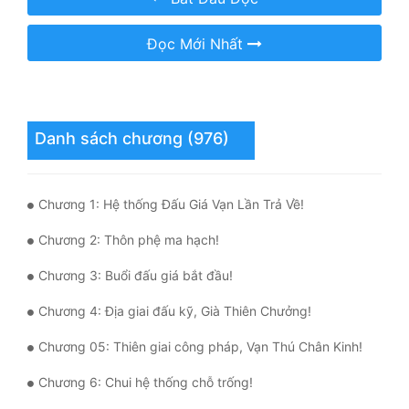
Mưu Mô
Đọc Mới Nhất
Mạt Thế
Mỹ Thực
Danh sách chương (976)
Ngôn Tình
Ngược
Chương 1: Hệ thống Đấu Giá Vạn Lần Trả Về!
Nữ Cường
Chương 2: Thôn phệ ma hạch!
Nữ Phụ
Chương 3: Buổi đấu giá bắt đầu!
Phong Thủy - Tâm Linh
Chương 4: Địa giai đấu kỹ, Già Thiên Chưởng!
Phương Tây
Chương 05: Thiên giai công pháp, Vạn Thú Chân Kinh!
Phản Phái
Chương 6: Chui hệ thống chỗ trống!
Quan Trường