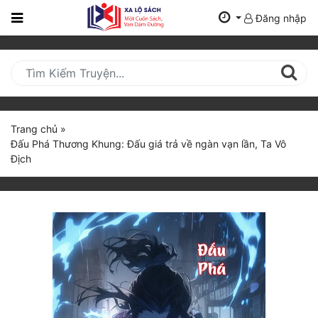
Đăng nhập
Trang
Chủ
Mới
Cập
Nhật
Trang chủ
»
(current)
Đấu Phá Thương Khung: Đấu giá trả về ngàn vạn lần, Ta Vô
BXH
Địch
Thể Loại
Tất Cả
Truyện Mới Ra
Hoàn Thành