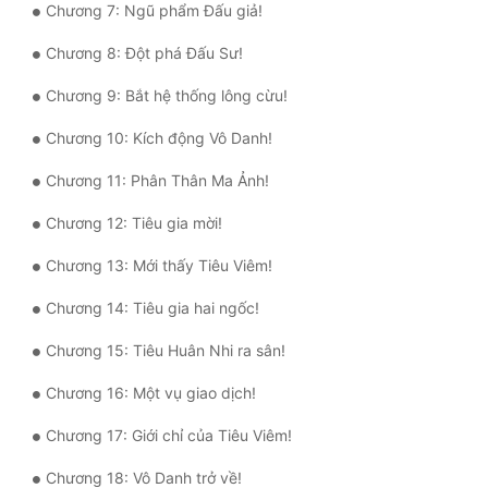
Chương 7: Ngũ phẩm Đấu giả!
Quân Sự
Chương 8: Đột phá Đấu Sư!
Sảng Văn
Chương 9: Bắt hệ thống lông cừu!
Sắc
Chương 10: Kích động Vô Danh!
Sủng
Chương 11: Phân Thân Ma Ảnh!
Thanh Xuân
Chương 12: Tiêu gia mời!
Tiên Hiệp
Chương 13: Mới thấy Tiêu Viêm!
Tiểu Thuyết
Chương 14: Tiêu gia hai ngốc!
Trinh Thám
Chương 15: Tiêu Huân Nhi ra sân!
Triều Đấu
Chương 16: Một vụ giao dịch!
Trùng Sinh
Chương 17: Giới chỉ của Tiêu Viêm!
Trọng Sinh
Chương 18: Vô Danh trở về!