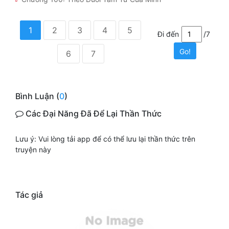
1
2
3
4
5
Đi đến
/7
Go!
6
7
Bình Luận (
0
)
Các Đại Năng Đã Để Lại Thần Thức
Lưu ý: Vui lòng tải app để có thể lưu lại thần thức trên
truyện này
Tác giả