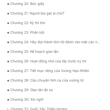
Chương 20: Bức giấy
Tu Chân
Chương 21: Ngươi lừa gạt ai chứ?
Tu Tiên
Chương 22: Kỳ thi thử
Tội Phạm
Chương 23: Phản bội
Vô Địch
Chương 24: Hãy đợi thành tích tôi đánh vào mặt các người
Võ Hiệp
Chương 25: Kế hoạch gian lận
Võng Du
Chương 26: Hoạt động nhỏ của lớp trước kỳ thi
Xuyên Không
Chương 27: Tiết mục riêng của Vương Hạo Nhiên
Xuyên Nhanh
Chương 28: Câu chuyện tình ca của vương tử
Xuyên Sách
Chương 29: Gian lận lật xe
Xuyên Thư
Chương 30: Xin nghỉ
Điền Văn
Chương 31: Quốc Sắc Thiên Hương