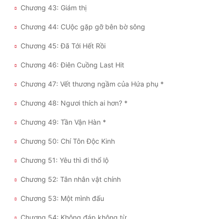
Chương 43: Giám thị
Đẹp
Chương 44: CUộc gặp gỡ bên bờ sông
Đẹp Hiệp
Chương 45: Đã Tới Hết Rồi
Chương 46: Điên Cuồng Last Hit
Tính Cách Nhân Vật :
Chương 47: Vết thương ngầm của Hứa phụ *
Cơ Trí
Chương 48: Ngươi thích ai hơn? *
Sát Phạt Quyết Đoán
Chương 49: Tần Vận Hàn *
Vô Sỉ
Chương 50: Chí Tôn Độc Kinh
Điềm Đạm
Chương 51: Yêu thì đi thổ lộ
Chương 52: Tân nhân vật chính
Chương 53: Một mình đấu
Chương 54: Không đáp không từ