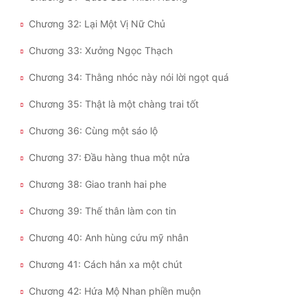
Đô Thị
Chương 32: Lại Một Vị Nữ Chủ
Đông Phương
Chương 33: Xưởng Ngọc Thạch
Đông Phương Huyền Huyễn
Chương 34: Thằng nhóc này nói lời ngọt quá
Đồng Nhân
Chương 35: Thật là một chàng trai tốt
Chương 36: Cùng một sáo lộ
Cẩu Đạo Trường Sinh
Chương 37: Đầu hàng thua một nửa
Ngự Thú
Chương 38: Giao tranh hai phe
Truyện Nam
Chương 39: Thế thân làm con tin
Truyện Nữ
Chương 40: Anh hùng cứu mỹ nhân
Vô Địch Lưu
Chương 41: Cách hắn xa một chút
Xây Dựng Thế Lực
Chương 42: Hứa Mộ Nhan phiền muộn
Đam Mỹ