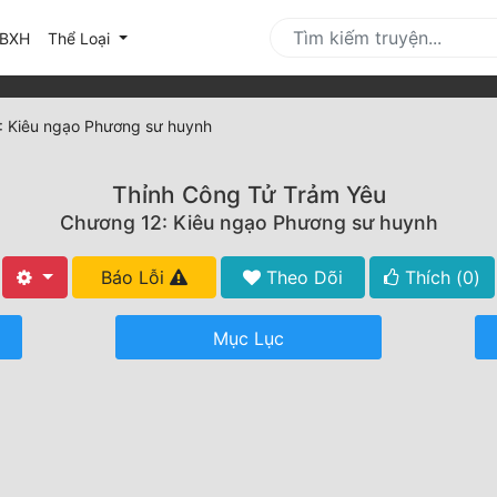
urrent)
BXH
Thể Loại
: Kiêu ngạo Phương sư huynh
Thỉnh Công Tử Trảm Yêu
Chương 12: Kiêu ngạo Phương sư huynh
Báo Lỗi
Theo Dõi
Thích (
0
)
Mục Lục