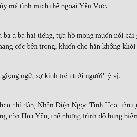
ủy mà tĩnh mịch thế ngoại Yêu Vực.
 ba a ba hai tiếng, tựa hồ mong muốn nói cái g
ang cốc bên trong, khiến cho hắn không khỏi 
iọng ngữ, sợ kinh trên trời người" ý vị.
heo chỉ dẫn, Nhân Diện Ngọc Tinh Hoa liền tại
g còn Hoa Yêu, thế nhưng trình độ hung hiểm l