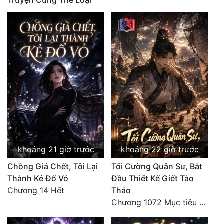
Truyện Cùng Thể Loại
Hài Hước
Hệ Thống
Học Đường
Khoa Huyễn
Khoa Huyễn Không Gian
Kinh Dị
Kiếm Hiệp
Kỳ Huyễn
khoảng 21 giờ trước
khoảng 22 giờ trước
Kỳ Ảo
Chồng Giả Chết, Tôi Lại
Tối Cường Quân Sư, Bắt
Thành Kẻ Đổ Vỏ
Đầu Thiết Kế Giết Tào
Linh Dị
Chương 14 Hết
Tháo
Chương 1072 Mục tiêu của chúng ta là biển sao trời (2/2)
Làm Giàu
Lịch Sử