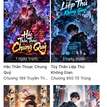
Quân Sự
Sảng Văn
Sắc
Sủng
Thanh Xuân
Tiên Hiệp
1 ngày trước
1 ngày trước
Tiểu Thuyết
Hắc Thần Thoại: Chung
Tùy Thân Liệp Thú
Quỷ
Không Gian
Trinh Thám
Chương 189 Truyền Thừa Võ Gia
Chương 850 Tổ Trùng
Triều Đấu
Trùng Sinh
Trọng Sinh