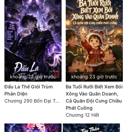
Mưu Mô
Mạt Thế
Mỹ Thực
Ngôn Tình
Ngược
Nữ Cường
khoảng 22 giờ trước
khoảng 23 giờ trước
Nữ Phụ
Đấu La Thế Giới Trùm
Ba Tuổi Rưỡi Biết Xem Bói
Phản Diện
Xông Vào Quân Doanh,
Phong Thủy - Tâm Linh
Chương 290 Bốn Đại Tông Môn Đơn Thuộc Tính Vô Cùng Thê Lương
Cả Quân Đội Cưng Chiều
Phương Tây
Phát Cuồng
Chương 12 Hết
Phản Phái
Quan Trường