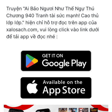
Free
Truyện "Ai Bảo Ngươi Như Thế Ngự Thú
Chương 940 Tranh tài sức mạnh! Cao thủ
Hậu Cung
lớp lớp." hiện chỉ hỗ trợ đọc trên app của
Truyện Convert
xalosach.com, vui lòng click vào link dưới
để tải app về đọc nhé :
Truyện Dịch
Truyện Nhập Môn
Truyện ngắn
Xa Lộ Dịch
Cung Đấu
Cạnh Kỹ
Cổ Tiên Hiệp