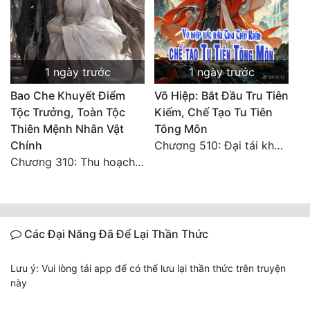
Đẹp
Đẹp Hiệp
1 ngày trước
1 ngày trước
Tính Cách Nhân Vật :
Bao Che Khuyết Điểm
Võ Hiệp: Bắt Đầu Tru Tiên
Tộc Trưởng, Toàn Tộc
Kiếm, Chế Tạo Tu Tiên
Cơ Trí
Thiên Mệnh Nhân Vật
Tông Môn
Chính
Chương 510: Đại tái khai màn, quyết đấu khốc liệt
Sát Phạt Quyết Đoán
Chương 310: Thu hoạch ngoài ý muốn, ưu thế tuyệt đối.
Vô Sỉ
Điềm Đạm
Các Đại Năng Đã Để Lại Thần Thức
Lưu ý: Vui lòng tải app để có thể lưu lại thần thức trên truyện
này