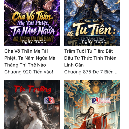
Đô Thị
Đông Phương
Đông Phương Huyền Huyễn
Đồng Nhân
1 ngày trước
1 ngày trước
Cha Võ Thần Mẹ Tài
Trăm Tuổi Tu Tiên: Bắt
Phiệt, Ta Nằm Ngửa Mà
Đầu Từ Thức Tỉnh Thiên
Cẩu Đạo Trường Sinh
Thắng Thì Thế Nào
Linh Căn
Ngự Thú
Chương 920 Tiến vào!
Chương 875 Đệ 7 Biến Thánh Long Biến!
Truyện Nam
Truyện Nữ
Vô Địch Lưu
Xây Dựng Thế Lực
Đam Mỹ