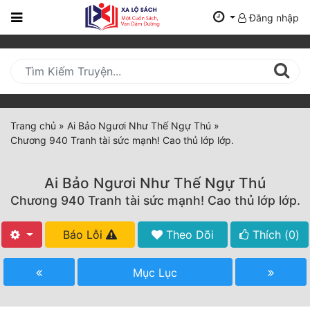
Đăng nhập
Trang
Chủ
Mới
Cập
Nhật
Trang chủ
»
Ai Bảo Ngươi Như Thế Ngự Thú
»
(current)
Chương 940 Tranh tài sức mạnh! Cao thủ lớp lớp.
BXH
Thể Loại
Ai Bảo Ngươi Như Thế Ngự Thú
Chương 940 Tranh tài sức mạnh! Cao thủ lớp lớp.
Tất Cả
Báo Lỗi
Theo Dõi
Thích (
0
)
Truyện Mới Ra
Mục Lục
Hoàn Thành