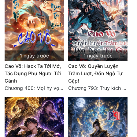
Tu Chân
Tu Tiên
Tội Phạm
Vô Địch
1 ngày trước
1 ngày trước
Võ Hiệp
Cao Võ: Hack Ta Tới Mở,
Cao Võ: Quyền Luyện
Võng Du
Tác Dụng Phụ Ngươi Tới
Trăm Lượt, Đốn Ngộ Tự
Xuyên Không
Gánh
Gặp!
Chương 400: Mọi hy vọng đặt trên Tô Mặc!
Chương 793: Truy kích (2)
Xuyên Nhanh
Xuyên Sách
Xuyên Thư
Điền Văn