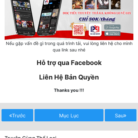
Cổ Đại
Du Hí
Dã Sử
Dị Giới
Nếu gặp vấn đề gì trong quá trình tải, vui lòng liên hệ cho mình
qua link sau nhé
Dị Năng
Hỗ trợ qua Facebook
Gia Đấu
Liên Hệ Bản Quyền
Góc Nhìn Nam
Thanks you !!!
Góc Nhìn Nữ
Huyền Huyễn
Trước
Mục Lục
Sau
Huyền Nghi
Huyền Ảo