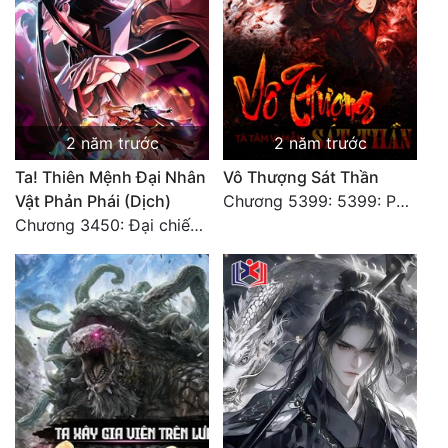
Đẹp
Đẹp Hiệp
Tính Cách Nhân Vật :
2 năm trước
2 năm trước
Cơ Trí
Ta! Thiên Mệnh Đại Nhân
Vô Thượng Sát Thần
Vật Phản Phái (Dịch)
Chương 5399: 5399: Phá giải
Sát Phạt Quyết Đoán
Chương 3450: Đại chiến căng thẳng
Vô Sỉ
Điềm Đạm