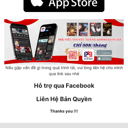
Hài Hước
Hệ Thống
Học Đường
Khoa Huyễn
Khoa Huyễn Không Gian
Kinh Dị
Nếu gặp vấn đề gì trong quá trình tải, vui lòng liên hệ cho mình
Kiếm Hiệp
qua link sau nhé
Kỳ Huyễn
Hỗ trợ qua Facebook
Kỳ Ảo
Liên Hệ Bản Quyền
Linh Dị
Thanks you !!!
Làm Giàu
Lịch Sử