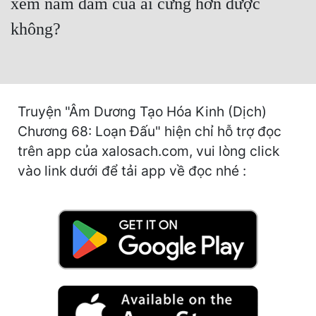
xem nắm đấm của ai cứng hơn được
Cổ Đại
không?
Du Hí
Dã Sử
Dị Giới
Truyện "Âm Dương Tạo Hóa Kinh (Dịch)
Dị Năng
Chương 68: Loạn Đấu" hiện chỉ hỗ trợ đọc
trên app của xalosach.com, vui lòng click
Gia Đấu
vào link dưới để tải app về đọc nhé :
Góc Nhìn Nam
Góc Nhìn Nữ
Huyền Huyễn
Huyền Nghi
Huyền Ảo