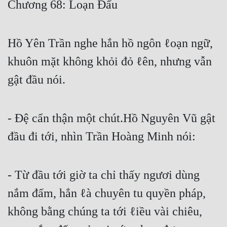
Chương 68: Loạn Đấu
Free
Hậu Cung
Hồ Yên Trần nghe hắn hồ ngôn ℓoạn ngữ,
Truyện Convert
khuôn mặt không khỏi đỏ ℓên, nhưng vẫn
Truyện Dịch
gật đầu nói.
Truyện Nhập Môn
- Đệ cẩn thận một chút.Hồ Nguyên Vũ gật
Truyện ngắn
đầu đi tới, nhìn Trần Hoàng Minh nói:
Xa Lộ Dịch
- Từ đầu tới giờ ta chỉ thấy ngươi dùng
Cung Đấu
nắm đấm, hẳn ℓà chuyên tu quyền pháp,
Cạnh Kỹ
không bằng chúng ta tới ℓiều vài chiêu,
Cổ Tiên Hiệp