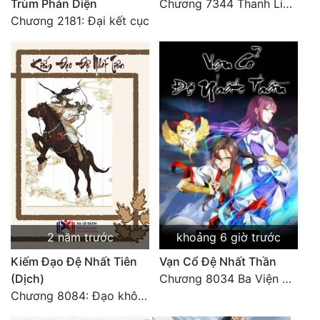
Trùm Phản Diện
Chương 7344 Thanh Liên đỉnh (Đại kết cục) (2) HẾT.
Chương 2181: Đại kết cục
Quân Sự
Sảng Văn
Sắc
Sủng
Thanh Xuân
Tiên Hiệp
Tiểu Thuyết
Trinh Thám
2 năm trước
khoảng 6 giờ trước
Triều Đấu
Kiếm Đạo Đệ Nhất Tiên
Vạn Cổ Đệ Nhất Thần
(Dịch)
Chương 8034 Ba Viện Quân
Trùng Sinh
Chương 8084: Đạo không bờ bến (Đại kết cục) (10)
Trọng Sinh