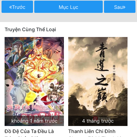
Trước
Mục Lục
Sau
Mưu Mô
Mạt Thế
Truyện Cùng Thể Loại
Mỹ Thực
Ngôn Tình
Ngược
Nữ Cường
Nữ Phụ
Phong Thủy - Tâm Linh
Phương Tây
khoảng 1 năm trước
4 tháng trước
Phản Phái
Đồ Đệ Của Ta Đều Là
Thanh Liên Chi Đỉnh
Quan Trường