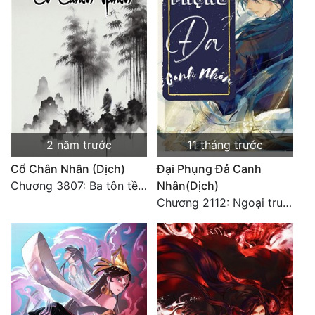
Đô Thị
Đông Phương
Đông Phương Huyền Huyễn
Đồng Nhân
2 năm trước
11 tháng trước
Cẩu Đạo Trường Sinh
Cổ Chân Nhân (Dịch)
Đại Phụng Đả Canh
Ngự Thú
Chương 3807: Ba tôn tề công Thiên Đình (2)
Nhân(Dịch)
Chương 2112: Ngoại truyện 3 - Tiệc mừng công
Truyện Nam
Truyện Nữ
Vô Địch Lưu
Xây Dựng Thế Lực
Đam Mỹ