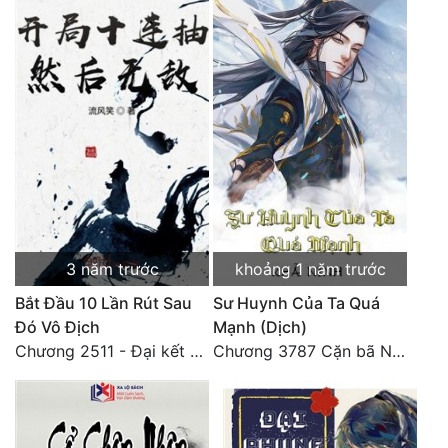
Tu Chân
Tu Tiên
Tội Phạm
Vô Địch
Võ Hiệp
Võng Du
Xuyên Không
3 năm trước
khoảng 1 năm trước
Bắt Đầu 10 Lần Rút Sau
Sư Huynh Của Ta Quá
Xuyên Nhanh
Đó Vô Địch
Mạnh (Dịch)
Xuyên Sách
Chương 2511 - Đại kết cục, Phiên ngoại thiên: Chư thiên quy nhất giới, vĩnh hằng thế giới. Hết!
Chương 3787 Cặn bã Nam Thiên Đạo
Xuyên Thư
Điền Văn