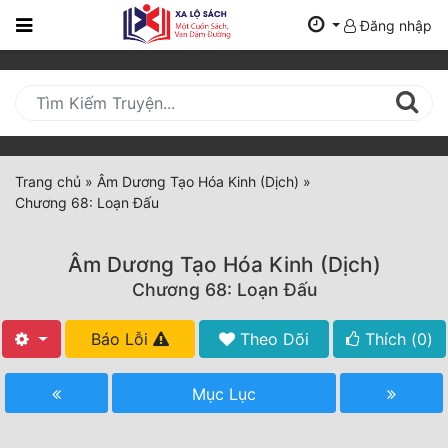
Đăng nhập
Trang
Chủ
Mới
Cập
Nhật
Trang chủ
»
Âm Dương Tạo Hóa Kinh (Dịch)
»
(current)
Chương 68: Loạn Đấu
BXH
Thể Loại
Âm Dương Tạo Hóa Kinh (Dịch)
Chương 68: Loạn Đấu
Tất Cả
Báo Lỗi
Theo Dõi
Thích (
0
)
Truyện Mới Ra
Mục Lục
Hoàn Thành