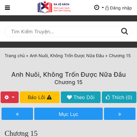
Đăng nhập
Trang
Chủ
Mới
Cập
Nhật
Trang chủ
»
Anh Nuôi, Không Trốn Được Nữa Đâu
»
Chương 15
(current)
BXH
Anh Nuôi, Không Trốn Được Nữa Đâu
Thể Loại
Chương 15
Báo Lỗi
Theo Dõi
Thích (
0
)
Tất Cả
Truyện Mới Ra
Mục Lục
Hoàn Thành
Chương 15