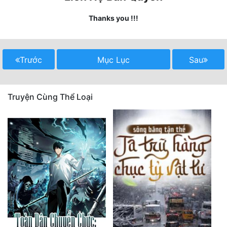
Thanks you !!!
Mưu Mô
Mạt Thế
Trước
Mục Lục
Sau
Mỹ Thực
Ngôn Tình
Truyện Cùng Thể Loại
Ngược
Nữ Cường
Nữ Phụ
Phong Thủy - Tâm Linh
Phương Tây
Phản Phái
Quan Trường