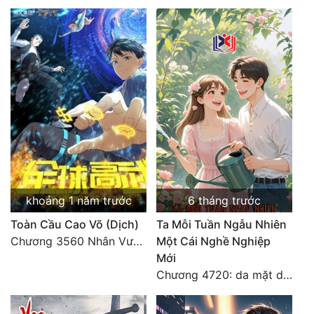
Đẹp
Đẹp Hiệp
Tính Cách Nhân Vật :
Cơ Trí
Sát Phạt Quyết Đoán
Vô Sỉ
khoảng 1 năm trước
6 tháng trước
Điềm Đạm
Toàn Cầu Cao Võ (Dịch)
Ta Mỗi Tuần Ngẫu Nhiên
Chương 3560 Nhân Vương trở về - END
Một Cái Nghề Nghiệp
Mới
Chương 4720: da mặt dày