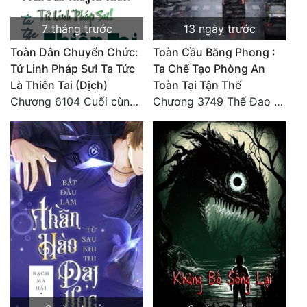
Quân Sự
7 tháng trước
13 ngày trước
Sảng Văn
Toàn Dân Chuyển Chức:
Toàn Cầu Băng Phong :
Tử Linh Pháp Sư! Ta Tức
Ta Chế Tạo Phòng An
Sắc
Là Thiên Tai (Dịch)
Toàn Tại Tận Thế
Chương 6104 Cuối cùng (HẾT)
Chương 3749 Thế Đao xuất kích
Sủng
Thanh Xuân
Tiên Hiệp
Tiểu Thuyết
Trinh Thám
Triều Đấu
Trùng Sinh
Trọng Sinh