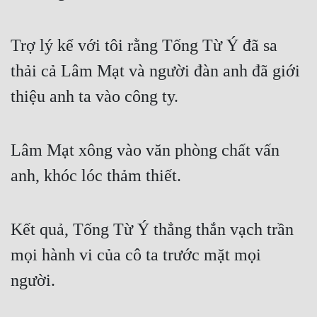
Free
Trợ lý kể với tôi rằng Tống Từ Ý đã sa
Hậu Cung
thải cả Lâm Mạt và người đàn anh đã giới
Truyện Convert
thiệu anh ta vào công ty.
Truyện Dịch
Truyện Nhập Môn
Lâm Mạt xông vào văn phòng chất vấn
Truyện ngắn
anh, khóc lóc thảm thiết.
Xa Lộ Dịch
Kết quả, Tống Từ Ý thẳng thắn vạch trần
Cung Đấu
mọi hành vi của cô ta trước mặt mọi
Cạnh Kỹ
người.
Cổ Tiên Hiệp