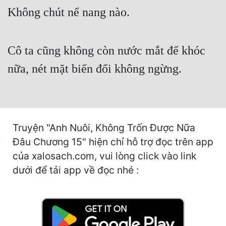
Cổ Đại
Không chút nể nang nào.
Du Hí
Dã Sử
Cô ta cũng không còn nước mắt để khóc
nữa, nét mặt biến đổi không ngừng.
Dị Giới
Dị Năng
Gia Đấu
Truyện "Anh Nuôi, Không Trốn Được Nữa
Góc Nhìn Nam
Đâu Chương 15" hiện chỉ hỗ trợ đọc trên app
Góc Nhìn Nữ
của xalosach.com, vui lòng click vào link
dưới để tải app về đọc nhé :
Huyền Huyễn
Huyền Nghi
Huyền Ảo