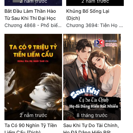
2 năm trước
2 năm trước
Tu Chân
Bắt Đầu Làm Thần Hào
Khủng Bố Sống Lại
Từ Sau Khi Thi Đại Học
(Dịch)
Tu Tiên
Chương 4868 - Phổ biến Hạ Quốc tệ!
Chương 3694: Tiễn Họ Đoạn Đường Cuối - Hoàn
Tội Phạm
Vô Địch
Võ Hiệp
Võng Du
Xuyên Không
Xuyên Nhanh
Xuyên Sách
Xuyên Thư
2 năm trước
8 tháng trước
Ta Có 90 Nghìn Tỷ Tiền
Sau Khi Tự Do Tài Chính,
Điền Văn
Liếm Cẩu (Dịch)
Họ Đã Dâng Hiến Rất