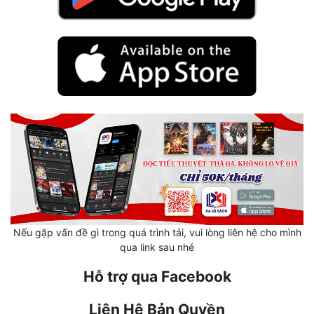
Hài Hước
Hệ Thống
Học Đường
Khoa Huyễn
Khoa Huyễn Không Gian
Kinh Dị
Kiếm Hiệp
Kỳ Huyễn
Kỳ Ảo
Nếu gặp vấn đề gì trong quá trình tải, vui lòng liên hệ cho mình
qua link sau nhé
Linh Dị
Hỗ trợ qua Facebook
Làm Giàu
Liên Hệ Bản Quyền
Lịch Sử