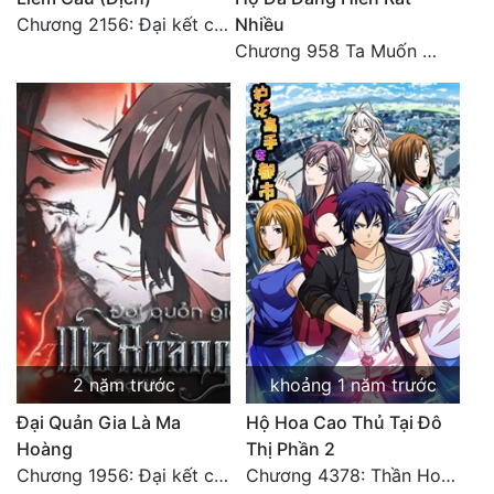
Đô Thị
Chương 2156: Đại kết cục!!!
Nhiều
Chương 958 Ta Muốn Cùng Các Cô Vĩnh Viễn Ở Bên Nhau (2) Hết
Đông Phương
Đông Phương Huyền Huyễn
Đồng Nhân
Cẩu Đạo Trường Sinh
Ngự Thú
Truyện Nam
Truyện Nữ
2 năm trước
khoảng 1 năm trước
Vô Địch Lưu
Đại Quản Gia Là Ma
Hộ Hoa Cao Thủ Tại Đô
Hoàng
Thị Phần 2
Xây Dựng Thế Lực
Chương 1956: Đại kết cục
Chương 4378: Thần Hoàng Hạ Thiên (Đại kết cục) (03)
Đam Mỹ