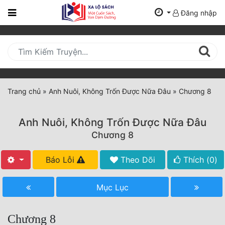
Đăng nhập
Trang
Chủ
Mới
Cập
Nhật
Trang chủ
»
Anh Nuôi, Không Trốn Được Nữa Đâu
»
Chương 8
(current)
BXH
Anh Nuôi, Không Trốn Được Nữa Đâu
Thể Loại
Chương 8
Báo Lỗi
Theo Dõi
Thích (
0
)
Tất Cả
Truyện Mới Ra
Mục Lục
Hoàn Thành
Chương 8