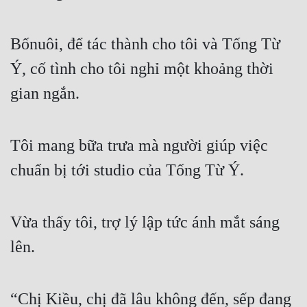
Free
Bốnuôi, để tác thành cho tôi và Tống Từ
Hậu Cung
Ý, cố tình cho tôi nghỉ một khoảng thời
Truyện Convert
gian ngắn.
Truyện Dịch
Truyện Nhập Môn
Tôi mang bữa trưa mà người giúp việc
Truyện ngắn
chuẩn bị tới studio của Tống Từ Ý.
Xa Lộ Dịch
Vừa thấy tôi, trợ lý lập tức ánh mắt sáng
Cung Đấu
lên.
Cạnh Kỹ
Cổ Tiên Hiệp
“Chị Kiều, chị đã lâu không đến, sếp đang