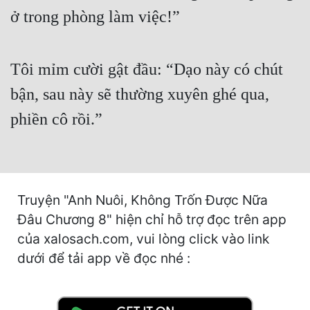
Cổ Đại
ở trong phòng làm việc!”
Du Hí
Dã Sử
Tôi mỉm cười gật đầu: “Dạo này có chút
bận, sau này sẽ thường xuyên ghé qua,
Dị Giới
phiền cô rồi.”
Dị Năng
Gia Đấu
Góc Nhìn Nam
Truyện "Anh Nuôi, Không Trốn Được Nữa
Góc Nhìn Nữ
Đâu Chương 8" hiện chỉ hỗ trợ đọc trên app
Huyền Huyễn
của xalosach.com, vui lòng click vào link
dưới để tải app về đọc nhé :
Huyền Nghi
Huyền Ảo