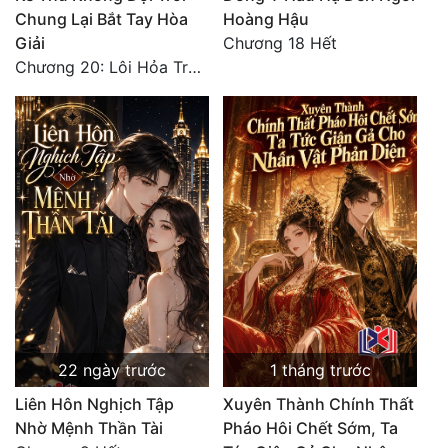
Chung Lại Bắt Tay Hòa
Hoàng Hậu
Đẹp
Giải
Chương 18 Hết
Chương 20: Lôi Hỏa Trường Minh (Hết)
Đẹp Hiệp
Tính Cách Nhân Vật :
Cơ Trí
Sát Phạt Quyết Đoán
Vô Sỉ
Điềm Đạm
22 ngày trước
1 tháng trước
Liên Hôn Nghịch Tập
Xuyên Thành Chính Thất
Nhờ Mệnh Thần Tài
Pháo Hôi Chết Sớm, Ta