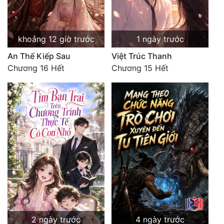
Quân Sự
Sảng Văn
khoảng 12 giờ trước
1 ngày trước
Sắc
An Thế Kiếp Sau
Việt Trúc Thanh
Chương 16 Hết
Chương 15 Hết
Sủng
Thanh Xuân
Tiên Hiệp
Tiểu Thuyết
Trinh Thám
Triều Đấu
Trùng Sinh
Trọng Sinh
2 ngày trước
4 ngày trước