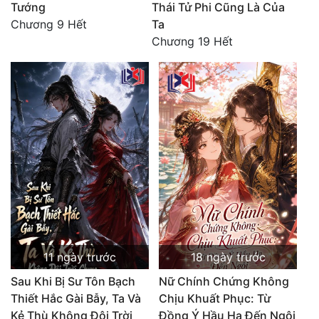
Tướng
Thái Tử Phi Cũng Là Của
Đô Thị
Chương 9 Hết
Ta
Đông Phương
Chương 19 Hết
Đông Phương Huyền Huyễn
Đồng Nhân
Cẩu Đạo Trường Sinh
Ngự Thú
Truyện Nam
Truyện Nữ
11 ngày trước
18 ngày trước
Vô Địch Lưu
Sau Khi Bị Sư Tôn Bạch
Nữ Chính Chứng Không
Xây Dựng Thế Lực
Thiết Hắc Gài Bẫy, Ta Và
Chịu Khuất Phục: Từ
Kẻ Thù Không Đội Trời
Đồng Ý Hầu Hạ Đến Ngôi
Đam Mỹ