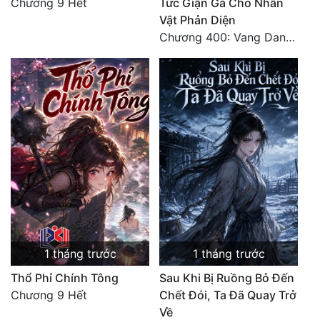
Chương 9 Hết
Tức Giận Gả Cho Nhân
Vật Phản Diện
Chương 400: Vang Danh Thiên Hạ (Hết)
1 tháng trước
1 tháng trước
Thổ Phỉ Chính Tông
Sau Khi Bị Ruồng Bỏ Đến
Chương 9 Hết
Chết Đói, Ta Đã Quay Trở
Về