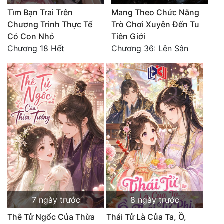
Tu Chân
Tìm Bạn Trai Trên
Mang Theo Chức Năng
Chương Trình Thực Tế
Trò Chơi Xuyên Đến Tu
Tu Tiên
Có Con Nhỏ
Tiên Giới
Chương 18 Hết
Chương 36: Lên Sân
Tội Phạm
Vô Địch
Võ Hiệp
Võng Du
Xuyên Không
Xuyên Nhanh
Xuyên Sách
Xuyên Thư
7 ngày trước
8 ngày trước
Điền Văn
Thê Tử Ngốc Của Thừa
Thái Tử Là Của Ta, Ồ,