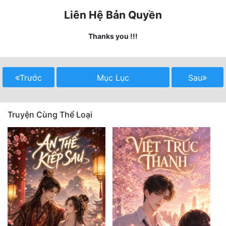
Liên Hệ Bản Quyền
Mưu Mô
Thanks you !!!
Mạt Thế
Mỹ Thực
Trước
Mục Lục
Sau
Ngôn Tình
Ngược
Truyện Cùng Thể Loại
Nữ Cường
Nữ Phụ
Phong Thủy - Tâm Linh
Phương Tây
Phản Phái
Quan Trường