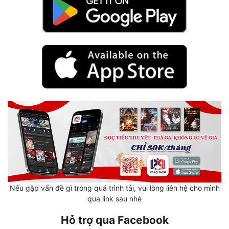
Hài Hước
Hệ Thống
Học Đường
Khoa Huyễn
Khoa Huyễn Không Gian
Kinh Dị
Kiếm Hiệp
Kỳ Huyễn
Kỳ Ảo
Linh Dị
Nếu gặp vấn đề gì trong quá trình tải, vui lòng liên hệ cho mình
qua link sau nhé
Làm Giàu
Hỗ trợ qua Facebook
Lịch Sử