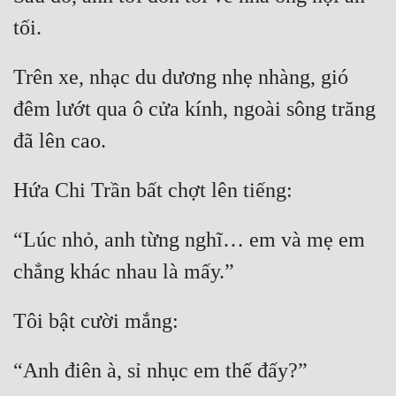
Đô Thị
tối.
Đông Phương
Trên xe, nhạc du dương nhẹ nhàng, gió 
Đông Phương Huyền Huyễn
đêm lướt qua ô cửa kính, ngoài sông trăng 
Đồng Nhân
đã lên cao.
Cẩu Đạo Trường Sinh
Hứa Chi Trần bất chợt lên tiếng:
Ngự Thú
“Lúc nhỏ, anh từng nghĩ… em và mẹ em 
Truyện Nam
chẳng khác nhau là mấy.”
Truyện Nữ
Tôi bật cười mắng:
Vô Địch Lưu
Xây Dựng Thế Lực
“Anh điên à, sỉ nhục em thế đấy?”
Đam Mỹ