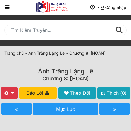
Đăng nhập
Trang
Chủ
Mới
Cập
Nhật
Trang chủ
»
Ánh Trăng Lặng Lẽ
»
Chương 8: [HOÀN]
(current)
BXH
Ánh Trăng Lặng Lẽ
Thể Loại
Chương 8: [HOÀN]
Báo Lỗi
Theo Dõi
Thích (
0
)
Tất Cả
Truyện Mới Ra
Mục Lục
Hoàn Thành