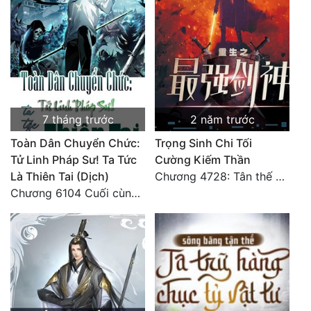
7 tháng trước
2 năm trước
Toàn Dân Chuyển Chức:
Trọng Sinh Chi Tối
Tử Linh Pháp Sư! Ta Tức
Cường Kiếm Thần
Là Thiên Tai (Dịch)
Chương 4728: Tân thế giới (đại kết cục) (10)
Chương 6104 Cuối cùng (HẾT)