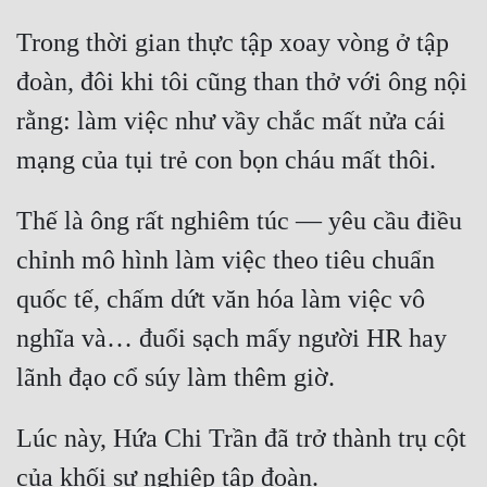
Trong thời gian thực tập xoay vòng ở tập 
Mưu Mô
đoàn, đôi khi tôi cũng than thở với ông nội 
Mạt Thế
rằng: làm việc như vầy chắc mất nửa cái 
Mỹ Thực
mạng của tụi trẻ con bọn cháu mất thôi.
Ngôn Tình
Ngược
Thế là ông rất nghiêm túc — yêu cầu điều 
chỉnh mô hình làm việc theo tiêu chuẩn 
Nữ Cường
quốc tế, chấm dứt văn hóa làm việc vô 
Nữ Phụ
nghĩa và… đuổi sạch mấy người HR hay 
Phong Thủy - Tâm Linh
lãnh đạo cổ súy làm thêm giờ.
Phương Tây
Phản Phái
Lúc này, Hứa Chi Trần đã trở thành trụ cột 
của khối sự nghiệp tập đoàn.
Quan Trường