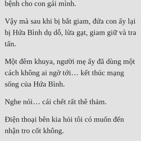
bệnh cho con gái mình.
Cổ Đại
Du Hí
Vậy mà sau khi bị bắt giam, đứa con ấy lại 
Dã Sử
bị Hứa Bình dụ dỗ, lừa gạt, giam giữ và tra 
Dị Giới
tấn.
Dị Năng
Một đêm khuya, người mẹ ấy đã dùng một 
Gia Đấu
cách không ai ngờ tới… kết thúc mạng 
Góc Nhìn Nam
sống của Hứa Bình.
Góc Nhìn Nữ
Nghe nói… cái chết rất thê thảm.
Huyền Huyễn
Huyền Nghi
Điện thoại bên kia hỏi tôi có muốn đến 
nhận tro cốt không.
Huyền Ảo