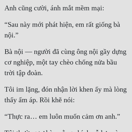
Anh cũng cười, ánh mắt mềm mại:
Đẹp
“Sau này mới phát hiện, em rất giống bà 
Đẹp Hiệp
nội.”
Tính Cách Nhân Vật :
Bà nội — người đã cùng ông nội gầy dựng 
Cơ Trí
cơ nghiệp, một tay chèo chống nửa bầu 
Sát Phạt Quyết Đoán
trời tập đoàn.
Vô Sỉ
Điềm Đạm
Tôi im lặng, đón nhận lời khen ấy mà lòng 
thấy ấm áp. Rồi khẽ nói:
“Thực ra… em luôn muốn cảm ơn anh.”