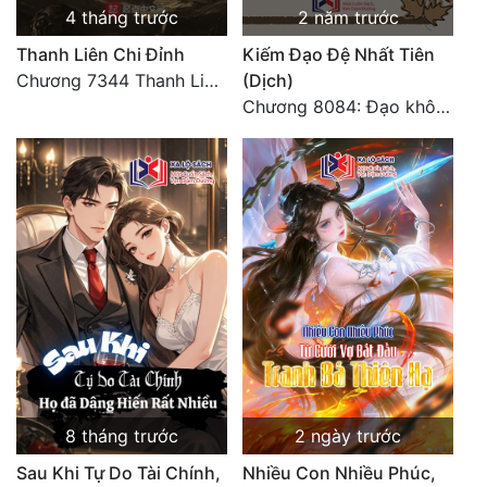
4 tháng trước
2 năm trước
Thanh Liên Chi Đỉnh
Kiếm Đạo Đệ Nhất Tiên
Chương 7344 Thanh Liên đỉnh (Đại kết cục) (2) HẾT.
(Dịch)
Chương 8084: Đạo không bờ bến (Đại kết cục) (10)
8 tháng trước
2 ngày trước
Sau Khi Tự Do Tài Chính,
Nhiều Con Nhiều Phúc,