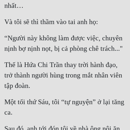
nhất…
Tu Chân
Tu Tiên
Và tôi sẽ thì thầm vào tai anh họ:
Tội Phạm
“Người này không làm được việc, chuyên 
Vô Địch
nịnh bợ nịnh nọt, bị cả phòng chê trách..."
Võ Hiệp
Thế là Hứa Chi Trần thay trời hành đạo, 
Võng Du
trở thành người hùng trong mắt nhân viên 
Xuyên Không
tập đoàn.
Xuyên Nhanh
Xuyên Sách
Một tối thứ Sáu, tôi “tự nguyện” ở lại tăng 
Xuyên Thư
ca.
Điền Văn
Sau đó, anh tới đón tôi về nhà ông nội ăn 