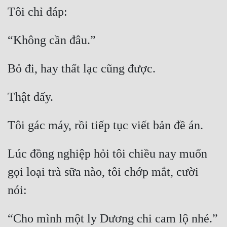
Hài Hước
Tôi chỉ đáp:
Hệ Thống
“Không cần đâu.”
Học Đường
Khoa Huyễn
Bỏ đi, hay thất lạc cũng được.
Khoa Huyễn Không Gian
Thật đấy.
Kinh Dị
Tôi gác máy, rồi tiếp tục viết bản đề án.
Kiếm Hiệp
Kỳ Huyễn
Lúc đồng nghiệp hỏi tôi chiều nay muốn 
Kỳ Ảo
gọi loại trà sữa nào, tôi chớp mắt, cười 
Linh Dị
nói:
Làm Giàu
“Cho mình một ly Dương chi cam lộ nhé.”
Lịch Sử