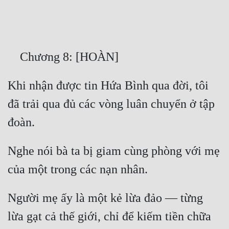
Free
Hậu Cung
    Chương 8: [HOÀN]
Truyện Convert
Truyện Dịch
Khi nhận được tin Hứa Bình qua đời, tôi 
Truyện Nhập Môn
đã trải qua đủ các vòng luân chuyển ở tập 
Truyện ngắn
đoàn.
Xa Lộ Dịch
Nghe nói bà ta bị giam cùng phòng với mẹ 
của một trong các nạn nhân.
Cung Đấu
Cạnh Kỹ
Người mẹ ấy là một kẻ lừa đảo — từng 
lừa gạt cả thế giới, chỉ để kiếm tiền chữa 
Cổ Tiên Hiệp