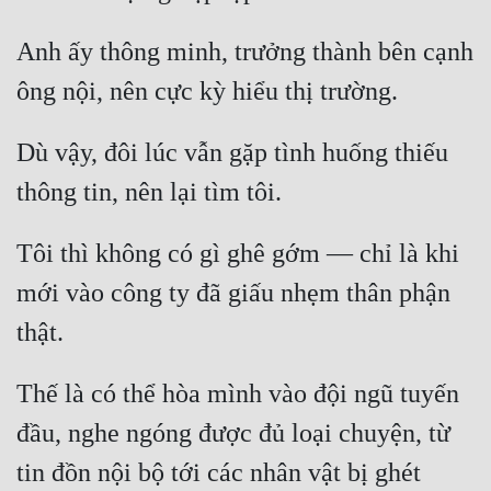
Quân Sự
Anh ấy thông minh, trưởng thành bên cạnh 
Sảng Văn
ông nội, nên cực kỳ hiểu thị trường.
Sắc
Dù vậy, đôi lúc vẫn gặp tình huống thiếu 
Sủng
thông tin, nên lại tìm tôi.
Thanh Xuân
Tôi thì không có gì ghê gớm — chỉ là khi 
Tiên Hiệp
mới vào công ty đã giấu nhẹm thân phận 
Tiểu Thuyết
thật.
Trinh Thám
Triều Đấu
Thế là có thể hòa mình vào đội ngũ tuyến 
Trùng Sinh
đầu, nghe ngóng được đủ loại chuyện, từ 
tin đồn nội bộ tới các nhân vật bị ghét 
Trọng Sinh