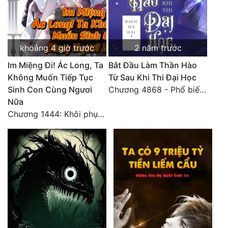
khoảng 4 giờ trước
2 năm trước
Im Miệng Đi! Ác Long, Ta
Bắt Đầu Làm Thần Hào
Không Muốn Tiếp Tục
Từ Sau Khi Thi Đại Học
Sinh Con Cùng Ngươi
Chương 4868 - Phổ biến Hạ Quốc tệ!
Nữa
Chương 1444: Khôi phục quỹ đạo