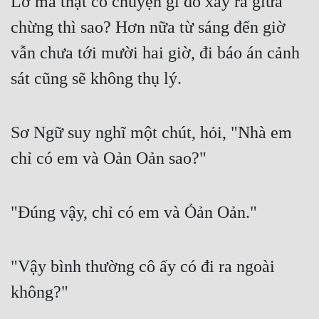
Lỡ mà thật có chuyện gì đó xảy ra giữa 
chừng thì sao? Hơn nữa từ sáng đến giờ 
vẫn chưa tới mười hai giờ, đi báo án cảnh 
sát cũng sẽ không thụ lý.
Sơ Ngữ suy nghĩ một chút, hỏi, "Nhà em 
chỉ có em và Oản Oản sao?"
"Đúng vậy, chỉ có em và Ỏản Oản."
"Vậy bình thường cô ấy có đi ra ngoài 
không?"