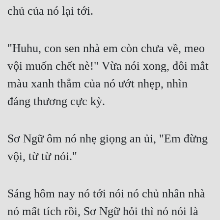
Đô Thị
chủ của nó lại tới.
Đông Phương
"Huhu, con sen nhà em còn chưa về, meo 
Đông Phương Huyền Huyễn
vội muốn chết nè!" Vừa nói xong, đôi mắt 
Đồng Nhân
màu xanh thẳm của nó ướt nhẹp, nhìn 
đáng thương cực kỳ.
Cẩu Đạo Trường Sinh
Ngự Thú
Sơ Ngữ ôm nó nhẹ giọng an ủi, "Em đừng 
Truyện Nam
vội, từ từ nói."
Truyện Nữ
Vô Địch Lưu
Sáng hôm nay nó tới nói nó chủ nhân nhà 
Xây Dựng Thế Lực
nó mất tích rồi, Sơ Ngữ hỏi thì nó nói là 
Đam Mỹ