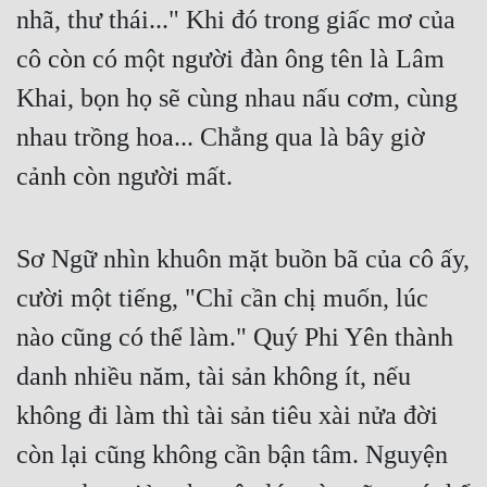
Hài Hước
nhã, thư thái..." Khi đó trong giấc mơ của 
Hệ Thống
cô còn có một người đàn ông tên là Lâm 
Khai, bọn họ sẽ cùng nhau nấu cơm, cùng 
Học Đường
nhau trồng hoa... Chẳng qua là bây giờ 
Khoa Huyễn
cảnh còn người mất.
Khoa Huyễn Không Gian
Kinh Dị
Sơ Ngữ nhìn khuôn mặt buồn bã của cô ấy, 
Kiếm Hiệp
cười một tiếng, "Chỉ cần chị muốn, lúc 
Kỳ Huyễn
nào cũng có thể làm." Quý Phi Yên thành 
Kỳ Ảo
danh nhiều năm, tài sản không ít, nếu 
Linh Dị
không đi làm thì tài sản tiêu xài nửa đời 
Làm Giàu
còn lại cũng không cần bận tâm. Nguyện 
Lịch Sử