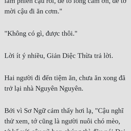
làm phiền cậu rồi, để tỏ lòng cảm ơn, để tớ 
mời cậu đi ăn cơm."
"Không có gì, được thôi."
Lời ít ý nhiều, Giản Diệc Thừa trả lời.
Hai người đi đến tiệm ăn, chưa ăn xong đã 
trở lại nhà Nguyên Nguyên.
Bởi vì Sơ Ngữ cảm thấy hơi lạ, "Cậu nghĩ 
thử xem, tớ cũng là người nuôi chó mèo, 