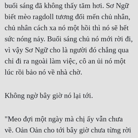
buổi sáng đã không thấy tăm hơi. Sơ Ngữ 
Đẹp
biết mèo ragdoll tương đối mến chủ nhân, 
Đẹp Hiệp
chủ nhân cách xa nó một hồi thì nó sẽ hết 
sức nóng nảy. Buổi sáng chủ nó mới rời đi, 
Tính Cách Nhân Vật :
vì vậy Sơ Ngữ cho là người đó chẳng qua 
Cơ Trí
chỉ đi ra ngoài làm việc, cô an ủi nó một 
Sát Phạt Quyết Đoán
lúc rồi bảo nó về nhà chờ.
Vô Sỉ
Điềm Đạm
Không ngờ bây giờ nó lại tới.
"Meo đợi một ngày mà chị ấy vẫn chưa 
về. Oản Oản cho tới bây giờ chưa từng rời 