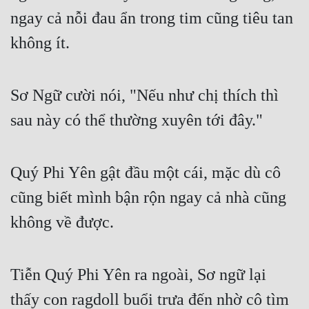
ngay cả nỗi đau ẩn trong tim cũng tiêu tan 
Tu Chân
không ít.
Tu Tiên
Tội Phạm
Sơ Ngữ cười nói, "Nếu như chị thích thì 
Vô Địch
sau này có thể thường xuyên tới đây."
Võ Hiệp
Võng Du
Quý Phi Yên gật đầu một cái, mặc dù cô 
Xuyên Không
cũng biết mình bận rộn ngay cả nhà cũng 
Xuyên Nhanh
không về được.
Xuyên Sách
Xuyên Thư
Tiễn Quý Phi Yên ra ngoài, Sơ ngữ lại 
Điền Văn
thấy con ragdoll buổi trưa đến nhờ cô tìm 