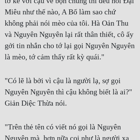
tớ kể với cậu về bọn chúng thì đều nói Đại 
Miêu như thế nào, A Bố làm sao chứ 
không phải nói mèo của tôi. Hà Oản Thu 
và Nguyên Nguyên lại rất thân thiết, cô ấy 
gởi tin nhắn cho tớ lại gọi Nguyên Nguyên 
là mèo, tớ cảm thấy rất kỳ quái."
"Có lẽ là bởi vì cậu là người lạ, sợ gọi 
Nguyên Nguyên thì cậu không biết là ai?" 
Giản Diệc Thừa nói.
"Trên thẻ tên có viết nó gọi là Nguyên 
Nguyên mà, hơn nữa coi như là người xa 