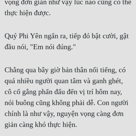
vọng đơn giản như vậy lúc nào cũng có thể 
thực hiện được.
Mưu Mô
Mạt Thế
Quý Phi Yên ngẩn ra, tiếp đó bật cười, gật 
Mỹ Thực
đầu nói, "Em nói đúng."
Ngôn Tình
Ngược
Chẳng qua bây giờ bản thân nổi tiếng, có 
Nữ Cường
quá nhiều người quan tâm và ganh ghét, 
Nữ Phụ
cô cố gắng phấn đấu đến vị trí hôm nay, 
Phong Thủy - Tâm Linh
nói buông cũng không phải dễ. Con người 
Phương Tây
chính là như vậy, nguyện vọng càng đơn 
Phản Phái
giản càng khó thực hiện.
Quan Trường