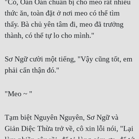
"Có, Oản Oản chuẩn bị cho meo rất nhiều 
thức ăn, toàn đặt ở nơi meo có thể tìm 
thấy. Bà chủ yên tâm đi, meo đã trưởng 
thành, có thể tự lo cho mình."
Sơ Ngữ cười một tiếng, "Vậy cũng tốt, em 
phải cẩn thận đó."
"Meo ~ "
Tạm biệt Nguyên Nguyên, Sơ Ngữ và 
Giản Diệc Thừa trở về, cô xin lỗi nói, "Lại 