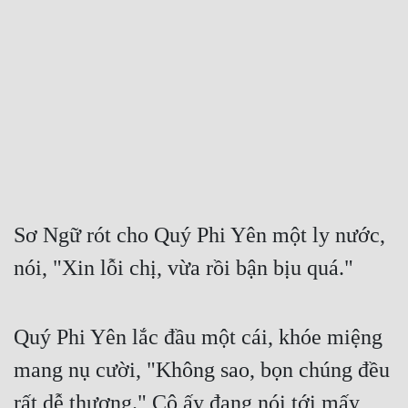
Free
Hậu Cung
Truyện Convert
Truyện Dịch
Truyện Nhập Môn
Truyện ngắn
Sơ Ngữ rót cho Quý Phi Yên một ly nước, 
Xa Lộ Dịch
nói, "Xin lỗi chị, vừa rồi bận bịu quá."
Cung Đấu
Quý Phi Yên lắc đầu một cái, khóe miệng 
Cạnh Kỹ
mang nụ cười, "Không sao, bọn chúng đều 
Cổ Tiên Hiệp
rất dễ thương." Cô ấy đang nói tới mấy 