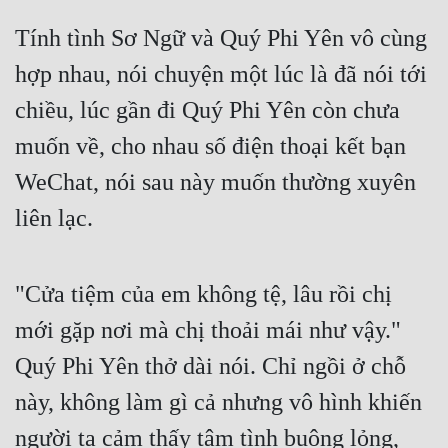
Quân Sự
Tính tình Sơ Ngữ và Quý Phi Yên vô cùng 
hợp nhau, nói chuyện một lúc là đã nói tới 
Sảng Văn
chiều, lúc gần đi Quý Phi Yên còn chưa 
Sắc
muốn về, cho nhau số điện thoại kết bạn 
Sủng
WeChat, nói sau này muốn thường xuyên 
Thanh Xuân
liên lạc.
Tiên Hiệp
Tiểu Thuyết
"Cửa tiệm của em không tệ, lâu rồi chị 
Trinh Thám
mới gặp nơi mà chị thoải mái như vậy." 
Triều Đấu
Quý Phi Yên thở dài nói. Chỉ ngồi ở chỗ 
Trùng Sinh
này, không làm gì cả nhưng vô hình khiến 
Trọng Sinh
người ta cảm thấy tâm tình buông lỏng, 