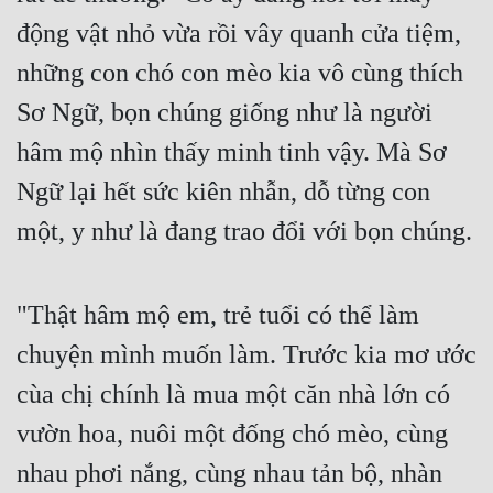
Cổ Đại
động vật nhỏ vừa rồi vây quanh cửa tiệm, 
Du Hí
những con chó con mèo kia vô cùng thích 
Dã Sử
Sơ Ngữ, bọn chúng giống như là người 
hâm mộ nhìn thấy minh tinh vậy. Mà Sơ 
Dị Giới
Ngữ lại hết sức kiên nhẫn, dỗ từng con 
Dị Năng
một, y như là đang trao đổi với bọn chúng.
Gia Đấu
Góc Nhìn Nam
"Thật hâm mộ em, trẻ tuổi có thể làm 
Góc Nhìn Nữ
chuyện mình muốn làm. Trước kia mơ ước 
Huyền Huyễn
cùa chị chính là mua một căn nhà lớn có 
Huyền Nghi
vườn hoa, nuôi một đống chó mèo, cùng 
Huyền Ảo
nhau phơi nắng, cùng nhau tản bộ, nhàn 