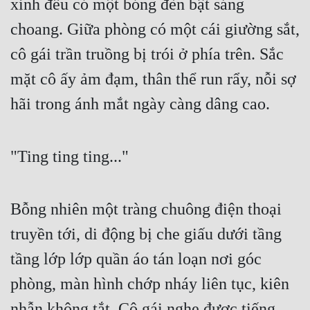
xỉnh đều có một bóng đèn bật sáng 
choang. Giữa phòng có một cái giường sắt, 
cô gái trần truồng bị trói ở phía trên. Sắc 
mặt cô ấy ảm đạm, thân thể run rẩy, nỗi sợ 
hãi trong ánh mắt ngày càng dâng cao.
"Ting ting ting..."
Bỗng nhiên một tràng chuông điện thoại 
truyền tới, di động bị che giấu dưới tầng 
tầng lớp lớp quần áo tán loạn nơi góc 
phòng, màn hình chớp nháy liên tục, kiên 
nhẫn không tắt. Cô gái nghe được tiếng 