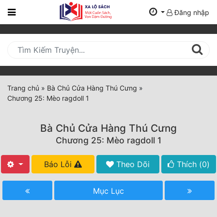
Đăng nhập
Trang
Chủ
Mới
Cập
Nhật
Trang chủ
»
Bà Chủ Cửa Hàng Thú Cưng
»
(current)
Chương 25: Mèo ragdoll 1
BXH
Thể Loại
Bà Chủ Cửa Hàng Thú Cưng
Chương 25: Mèo ragdoll 1
Tất Cả
Báo Lỗi
Theo Dõi
Thích (
0
)
Truyện Mới Ra
Mục Lục
Hoàn Thành