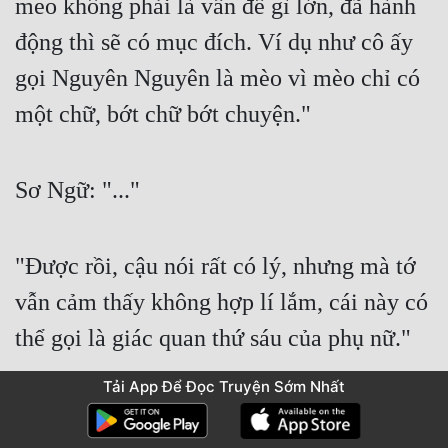
meo không phải là vấn đề gì lớn, đã hành 
động thì sẽ có mục đích. Ví dụ như cô ấy 
gọi Nguyên Nguyên là mèo vì mèo chỉ có 
một chữ, bớt chữ bớt chuyện."
Sơ Ngữ: "..."
"Được rồi, cậu nói rất có lý, nhưng mà tớ 
vẫn cảm thấy không hợp lí lắm, cái này có 
thể gọi là giác quan thứ sáu của phụ nữ."
Tải App Để Đọc Truyện Sớm Nhất
"Tớ rất tin tưởng, trực giác của tớ từ trước 