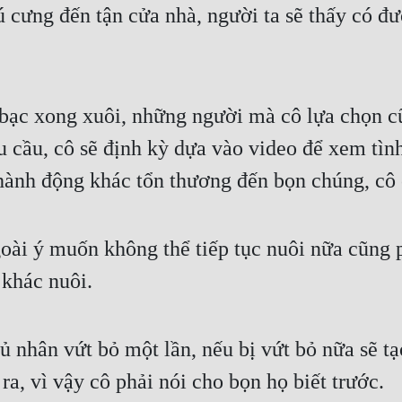
 cưng đến tận cửa nhà, người ta sẽ thấy có đư
bạc xong xuôi, những người mà cô lựa chọn cũn
u cầu, cô sẽ định kỳ dựa vào video để xem tình
hành động khác tổn thương đến bọn chúng, cô 
ài ý muốn không thể tiếp tục nuôi nữa cũng ph
 khác nuôi.
 nhân vứt bỏ một lần, nếu bị vứt bỏ nữa sẽ tạ
a, vì vậy cô phải nói cho bọn họ biết trước.