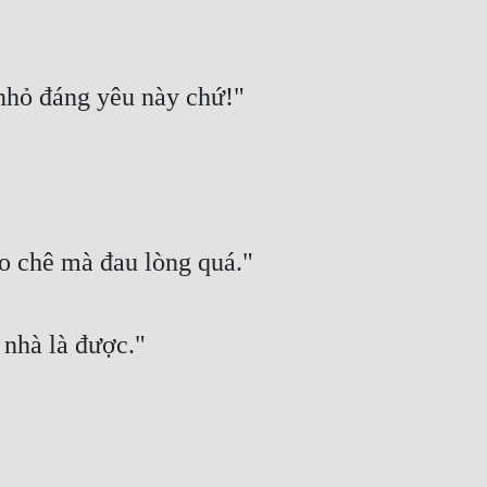
nhỏ đáng yêu này chứ!"
èo chê mà đau lòng quá."
 nhà là được."