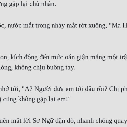
ng gặp lại chủ nhân.
, nước mắt trong nháy mắt rớt xuống, "Ma Hoa
on, kích động đến mức oán giận mắng một trậ
òng, không chịu buông tay.
nhớ tới, "A? Người đưa em tới đâu rồi? Chị ph
ị cũng không gặp lại em!"
ên mất lời Sơ Ngữ dặn dò, nhanh chóng quay đ