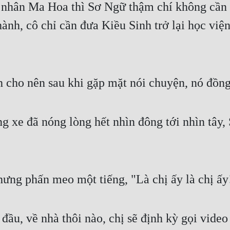
nhân Ma Hoa thì Sơ Ngữ thậm chí không cần t
nh, cô chỉ cần đưa Kiều Sinh trở lại học viện,
nh cho nên sau khi gặp mặt nói chuyện, nó đồn
ng xe đã nóng lòng hết nhìn đông tới nhìn tây
ng phấn meo một tiếng, "Là chị ấy là chị ấy
 đầu, về nhà thôi nào, chị sẽ định kỳ gọi vide