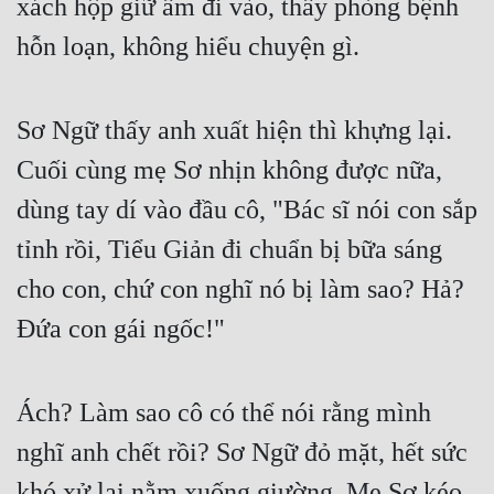
xách hộp giữ ấm đi vào, thấy phòng bệnh 
Tu Chân
hỗn loạn, không hiểu chuyện gì.
Tu Tiên
Tội Phạm
Sơ Ngữ thấy anh xuất hiện thì khựng lại. 
Vô Địch
Cuối cùng mẹ Sơ nhịn không được nữa, 
Võ Hiệp
dùng tay dí vào đầu cô, "Bác sĩ nói con sắp 
tỉnh rồi, Tiểu Giản đi chuẩn bị bữa sáng 
Võng Du
cho con, chứ con nghĩ nó bị làm sao? Hả? 
Xuyên Không
Đứa con gái ngốc!"
Xuyên Nhanh
Xuyên Sách
Ách? Làm sao cô có thể nói rằng mình 
Xuyên Thư
nghĩ anh chết rồi? Sơ Ngữ đỏ mặt, hết sức 
Điền Văn
khó xử lại nằm xuống giường. Mẹ Sơ kéo 