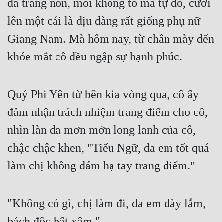
da trắng nõn, môi không tô mà tự đỏ, cười 
lên một cái là dịu dàng rất giống phụ nữ 
Giang Nam. Mà hôm nay, từ chân mày đến 
khóe mắt cô đều ngập sự hạnh phúc.
Quý Phi Yên từ bên kia vòng qua, cô ấy 
đảm nhận trách nhiệm trang điểm cho cô, 
nhìn làn da mơn mởn long lanh của cô, 
chậc chậc khen, "Tiểu Ngữ, da em tốt quá 
làm chị không dám hạ tay trang điểm."
"Không có gì, chị làm đi, da em dày lắm, 
bách độc bất xâm."