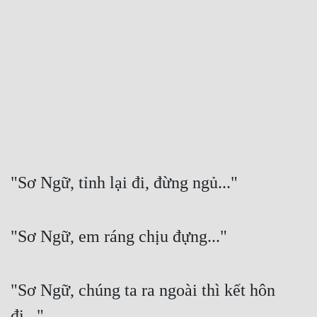
Free
Hậu Cung
Truyện Convert
Truyện Dịch
Truyện Nhập Môn
Truyện ngắn
"Sơ Ngữ, tỉnh lại đi, đừng ngủ..."
Xa Lộ Dịch
"Sơ Ngữ, em ráng chịu đựng..."
Cung Đấu
Cạnh Kỹ
"Sơ Ngữ, chúng ta ra ngoài thì kết hôn 
Cổ Tiên Hiệp
đi..."