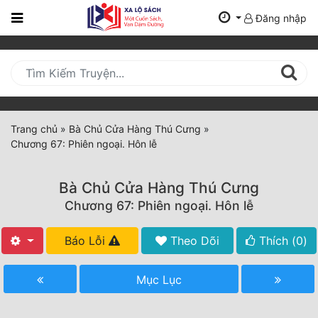
Đăng nhập
Trang
Chủ
Mới
Cập
Nhật
Trang chủ
»
Bà Chủ Cửa Hàng Thú Cưng
»
(current)
Chương 67: Phiên ngoại. Hôn lễ
BXH
Thể Loại
Bà Chủ Cửa Hàng Thú Cưng
Chương 67: Phiên ngoại. Hôn lễ
Tất Cả
Báo Lỗi
Theo Dõi
Thích (
0
)
Truyện Mới Ra
Mục Lục
Hoàn Thành