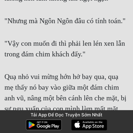
"Nhưng mà Ngôn Ngôn đâu có tính toán."
"Vậy con muốn đi thì phải len lén xen lẫn 
trong đám chim khách đấy."
Quạ nhỏ vui mừng hớn hở bay qua, quạ 
mẹ thấy nó bay vào giữa một đám chim 
anh vũ, nâng một bên cánh lên che mặt, bị 
sự ngu xuẩn của con mình làm mất mặt. 
Tải App Để Đọc Truyện Sớm Nhất
Đứa nhỏ ngốc, con đen thui chui vào một 
đám chim trắng bách, sợ người ta không 