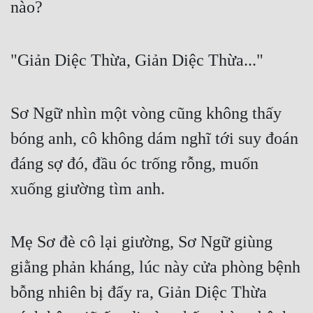
nào?
Quân Sự
Sảng Văn
"Giản Diệc Thừa, Giản Diệc Thừa..."
Sắc
Sủng
Sơ Ngữ nhìn một vòng cũng không thấy 
Thanh Xuân
bóng anh, cô không dám nghĩ tới suy đoán 
đáng sợ đó, đầu óc trống rỗng, muốn 
Tiên Hiệp
xuống giường tìm anh.
Tiểu Thuyết
Trinh Thám
Mẹ Sơ đè cô lại giường, Sơ Ngữ giùng 
Triều Đấu
giằng phản kháng, lúc này cửa phòng bệnh 
Trùng Sinh
bỗng nhiên bị đẩy ra, Giản Diệc Thừa 
Trọng Sinh