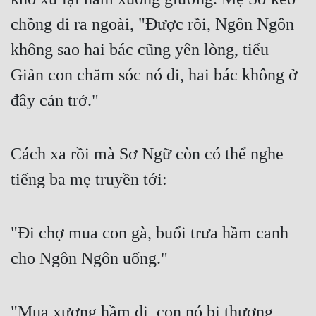
Đô Thị
chồng đi ra ngoài, "Được rồi, Ngôn Ngôn 
Đông Phương
không sao hai bác cũng yên lòng, tiểu 
Đông Phương Huyền Huyễn
Giản con chăm sóc nó đi, hai bác không ở 
Đồng Nhân
đây cản trở."
Cẩu Đạo Trường Sinh
Cách xa rồi mà Sơ Ngữ còn có thể nghe 
Ngự Thú
tiếng ba mẹ truyền tới:
Truyện Nam
"Đi chợ mua con gà, buổi trưa hầm canh 
Truyện Nữ
cho Ngôn Ngôn uống."
Vô Địch Lưu
Xây Dựng Thế Lực
"Mua xương hầm đi, con nó bị thương 
Đam Mỹ