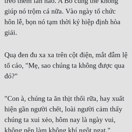
trèo thêm lần nào. A Bố cũng thề không 
giúp nó trộm cá nữa. Vào ngày tổ chức 
hôn lễ, bọn nó tạm thời ký hiệp định hòa 
giải.
Quạ đen đu xa xa trên cột điện, mắt đẫm lệ 
tố cáo, "Mẹ, sao chúng ta không được qua 
đó?"
"Con à, chúng ta ăn thịt thối rữa, hay xuất 
hiện gần người chết, loài người cảm thấy 
chúng ta xui xẻo, hôm nay là ngày vui, 
không nên làm không khí ngột ngạt."