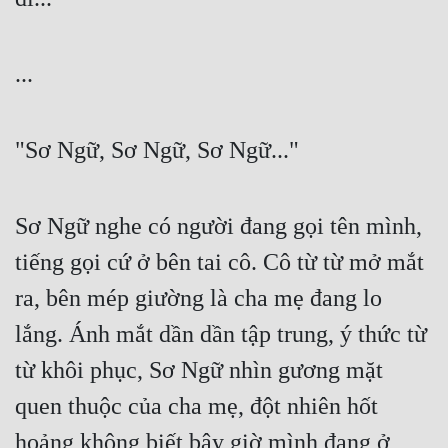
Cổ Đại
Du Hí
...
Dã Sử
Dị Giới
"Sơ Ngữ, Sơ Ngữ, Sơ Ngữ..."
Dị Năng
Gia Đấu
Sơ Ngữ nghe có người đang gọi tên mình, 
Góc Nhìn Nam
tiếng gọi cứ ở bên tai cô. Cô từ từ mở mắt 
ra, bên mép giường là cha mẹ đang lo 
Góc Nhìn Nữ
lắng. Ánh mắt dần dần tập trung, ý thức từ 
Huyền Huyễn
từ khôi phục, Sơ Ngữ nhìn gương mặt 
Huyền Nghi
quen thuộc của cha mẹ, đột nhiên hốt 
Huyền Ảo
hoảng không biết bây giờ mình đang ở 