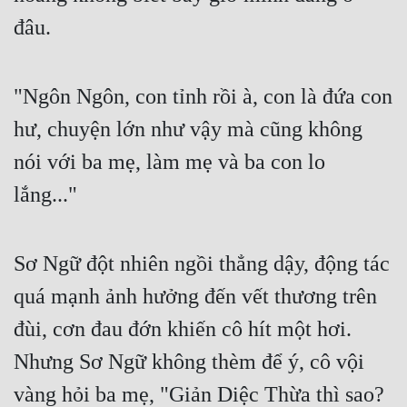
Hài Hước
đâu.
Hệ Thống
Học Đường
"Ngôn Ngôn, con tỉnh rồi à, con là đứa con 
Khoa Huyễn
hư, chuyện lớn như vậy mà cũng không 
Khoa Huyễn Không Gian
nói với ba mẹ, làm mẹ và ba con lo 
Kinh Dị
lắng..."
Kiếm Hiệp
Sơ Ngữ đột nhiên ngồi thẳng dậy, động tác 
Kỳ Huyễn
quá mạnh ảnh hưởng đến vết thương trên 
Kỳ Ảo
đùi, cơn đau đớn khiến cô hít một hơi. 
Linh Dị
Nhưng Sơ Ngữ không thèm để ý, cô vội 
Làm Giàu
vàng hỏi ba mẹ, "Giản Diệc Thừa thì sao? 
Lịch Sử