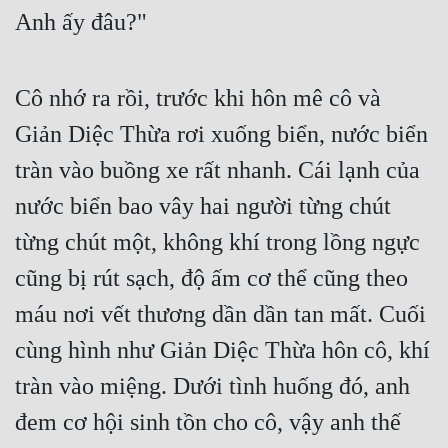
Anh ấy đâu?"
Mưu Mô
Mạt Thế
Cô nhớ ra rồi, trước khi hôn mê cô và 
Mỹ Thực
Giản Diệc Thừa rơi xuống biển, nước biển 
Ngôn Tình
tràn vào buồng xe rất nhanh. Cái lạnh của 
Ngược
nước biển bao vây hai người từng chút 
từng chút một, không khí trong lồng ngực 
Nữ Cường
cũng bị rút sạch, độ ấm cơ thể cũng theo 
Nữ Phụ
máu nơi vết thương dần dần tan mất. Cuối 
Phong Thủy - Tâm Linh
cùng hình như Giản Diệc Thừa hôn cô, khí 
Phương Tây
tràn vào miệng. Dưới tình huống đó, anh 
Phản Phái
đem cơ hội sinh tồn cho cô, vậy anh thế 
Quan Trường