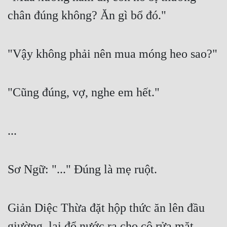
chân đúng không? Ăn gì bổ đó."
Đẹp
Đẹp Hiệp
"Vậy không phải nên mua móng heo sao?"
Tính Cách Nhân Vật :
Cơ Trí
"Cũng đúng, vợ, nghe em hết."
Sát Phạt Quyết Đoán
Vô Sỉ
...
Điềm Đạm
Sơ Ngữ: "..." Đúng là mẹ ruột.
Giản Diệc Thừa đặt hộp thức ăn lên đầu 
giường, lại đổ nước ra cho cô rửa mặt.