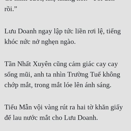
Cổ Đại
rồi.”
Du Hí
Dã Sử
Lưu Doanh ngay lập tức liền rơi lệ, tiếng 
Dị Giới
khóc nức nở nghẹn ngào.
Dị Năng
Tần Nhất Xuyên cũng cảm giác cay cay 
Gia Đấu
sống mũi, anh ta nhìn Trường Tuế không 
Góc Nhìn Nam
chớp mắt, trong mắt lóe lên ánh sáng.
Góc Nhìn Nữ
Huyền Huyễn
Tiểu Mẫn vội vàng rút ra hai tờ khăn giấy 
Huyền Nghi
để lau nước mắt cho Lưu Doanh.
Huyền Ảo