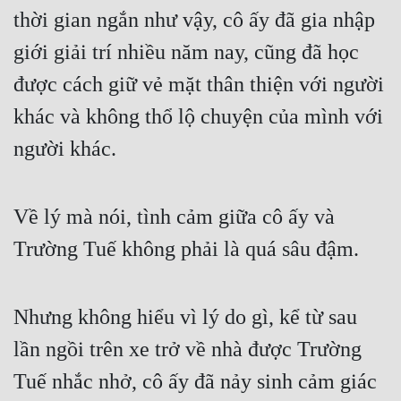
thời gian ngắn như vậy, cô ấy đã gia nhập 
Mưu Mô
giới giải trí nhiều năm nay, cũng đã học 
Mạt Thế
được cách giữ vẻ mặt thân thiện với người 
Mỹ Thực
khác và không thổ lộ chuyện của mình với 
Ngôn Tình
người khác.
Ngược
Về lý mà nói, tình cảm giữa cô ấy và 
Nữ Cường
Trường Tuế không phải là quá sâu đậm.
Nữ Phụ
Phong Thủy - Tâm Linh
Nhưng không hiểu vì lý do gì, kể từ sau 
Phương Tây
lần ngồi trên xe trở về nhà được Trường 
Phản Phái
Tuế nhắc nhở, cô ấy đã nảy sinh cảm giác 
Quan Trường