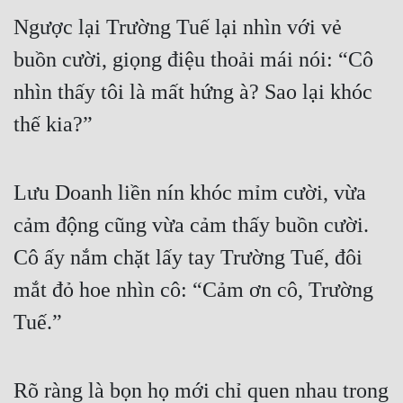
Hài Hước
Ngược lại Trường Tuế lại nhìn với vẻ 
Hệ Thống
buồn cười, giọng điệu thoải mái nói: “Cô 
Học Đường
nhìn thấy tôi là mất hứng à? Sao lại khóc 
Khoa Huyễn
thế kia?”
Khoa Huyễn Không Gian
Kinh Dị
Lưu Doanh liền nín khóc mỉm cười, vừa 
cảm động cũng vừa cảm thấy buồn cười. 
Kiếm Hiệp
Cô ấy nắm chặt lấy tay Trường Tuế, đôi 
Kỳ Huyễn
mắt đỏ hoe nhìn cô: “Cảm ơn cô, Trường 
Kỳ Ảo
Tuế.”
Linh Dị
Làm Giàu
Rõ ràng là bọn họ mới chỉ quen nhau trong 
Lịch Sử