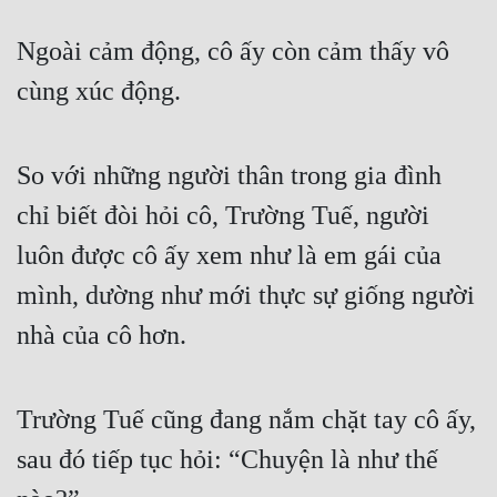
Tu Chân
Ngoài cảm động, cô ấy còn cảm thấy vô 
Tu Tiên
cùng xúc động.
Tội Phạm
Vô Địch
So với những người thân trong gia đình 
Võ Hiệp
chỉ biết đòi hỏi cô, Trường Tuế, người 
Võng Du
luôn được cô ấy xem như là em gái của 
mình, dường như mới thực sự giống người 
Xuyên Không
nhà của cô hơn.
Xuyên Nhanh
Xuyên Sách
Trường Tuế cũng đang nắm chặt tay cô ấy, 
Xuyên Thư
sau đó tiếp tục hỏi: “Chuyện là như thế 
Điền Văn