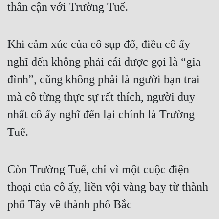
thân cận với Trường Tuế.
Quân Sự
Sảng Văn
Khi cảm xúc của cô sụp đổ, điều cô ấy 
Sắc
nghĩ đến không phải cái được gọi là “gia 
Sủng
đình”, cũng không phải là người bạn trai 
Thanh Xuân
mà cô từng thực sự rất thích, người duy 
nhất cô ấy nghĩ đến lại chính là Trường 
Tiên Hiệp
Tuế.
Tiểu Thuyết
Trinh Thám
Còn Trường Tuế, chỉ vì một cuộc điện 
Triều Đấu
thoại của cô ấy, liền vội vàng bay từ thành 
Trùng Sinh
phố Tây về thành phố Bắc
Trọng Sinh