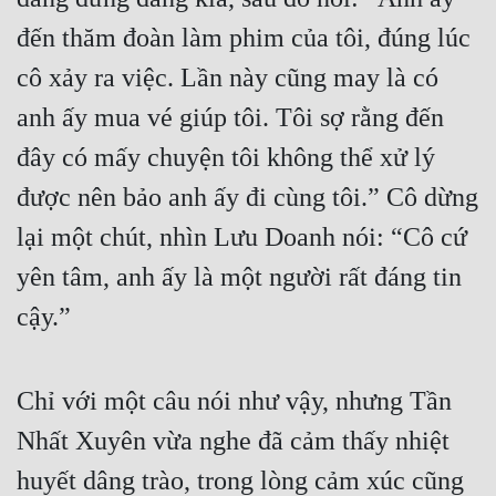
đến thăm đoàn làm phim của tôi, đúng lúc 
Đẹp
cô xảy ra việc. Lần này cũng may là có 
Đẹp Hiệp
anh ấy mua vé giúp tôi. Tôi sợ rằng đến 
Tính Cách Nhân Vật :
đây có mấy chuyện tôi không thể xử lý 
Cơ Trí
được nên bảo anh ấy đi cùng tôi.” Cô dừng 
lại một chút, nhìn Lưu Doanh nói: “Cô cứ 
Sát Phạt Quyết Đoán
yên tâm, anh ấy là một người rất đáng tin 
Vô Sỉ
cậy.”
Điềm Đạm
Chỉ với một câu nói như vậy, nhưng Tần 
Nhất Xuyên vừa nghe đã cảm thấy nhiệt 
huyết dâng trào, trong lòng cảm xúc cũng 