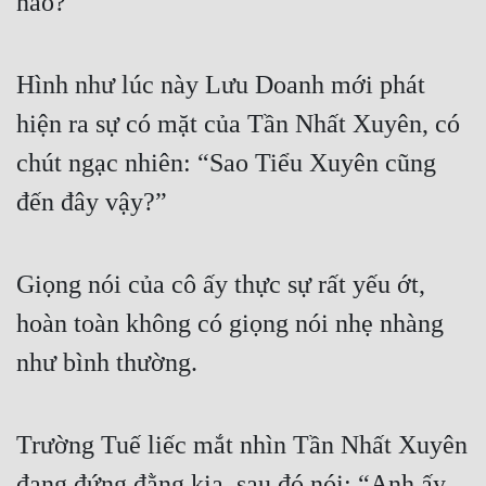
nào?”
Đô Thị
Đông Phương
Hình như lúc này Lưu Doanh mới phát 
Đông Phương Huyền Huyễn
hiện ra sự có mặt của Tần Nhất Xuyên, có 
Đồng Nhân
chút ngạc nhiên: “Sao Tiểu Xuyên cũng 
đến đây vậy?”
Cẩu Đạo Trường Sinh
Ngự Thú
Giọng nói của cô ấy thực sự rất yếu ớt, 
Truyện Nam
hoàn toàn không có giọng nói nhẹ nhàng 
Truyện Nữ
như bình thường.
Vô Địch Lưu
Trường Tuế liếc mắt nhìn Tần Nhất Xuyên 
Xây Dựng Thế Lực
đang đứng đằng kia, sau đó nói: “Anh ấy 
Đam Mỹ