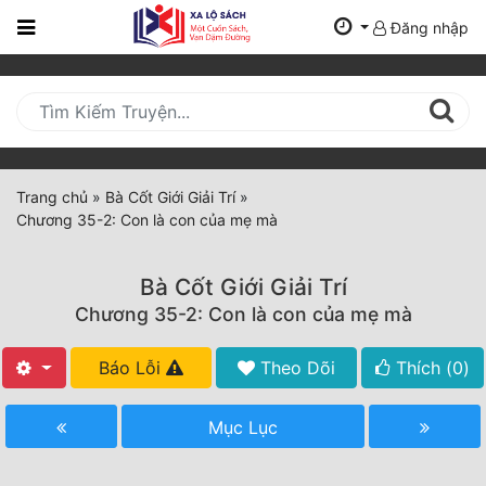
Đăng nhập
Trang
Chủ
Mới
Cập
Nhật
Trang chủ
»
Bà Cốt Giới Giải Trí
»
(current)
Chương 35-2: Con là con của mẹ mà
BXH
Thể Loại
Bà Cốt Giới Giải Trí
Chương 35-2: Con là con của mẹ mà
Tất Cả
Báo Lỗi
Theo Dõi
Thích (
0
)
Truyện Mới Ra
Mục Lục
Hoàn Thành