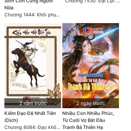
Sinh Con Cùng Ngươi
Chương 7530: Đại Lục Khởi Nguyên – Kiến Thành 71
Nữa
Chương 1444: Khôi phục quỹ đạo
2 năm trước
2 ngày trước
Kiếm Đạo Đệ Nhất Tiên
Nhiều Con Nhiều Phúc,
(Dịch)
Từ Cưới Vợ Bắt Đầu
Chương 8084: Đạo không bờ bến (Đại kết cục) (10)
Tranh Bá Thiên Hạ