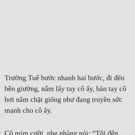
Free
Hậu Cung
Truyện Convert
Truyện Dịch
Truyện Nhập Môn
Truyện ngắn
Trường Tuế bước nhanh hai bước, đi đến 
Xa Lộ Dịch
bên giường, nắm lấy tay cô ấy, bàn tay cô 
hơi nắm chặt giống như đang truyền sức 
Cung Đấu
mạnh cho cô ấy.
Cạnh Kỹ
Cổ Tiên Hiệp
Cô mỉm cười, nhẹ nhàng nói: “Tôi đến 