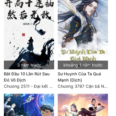
3 năm trước
khoảng 1 năm trước
Bắt Đầu 10 Lần Rút Sau
Sư Huynh Của Ta Quá
Đó Vô Địch
Mạnh (Dịch)
Chương 2511 - Đại kết cục, Phiên ngoại thiên: Chư thiên quy nhất giới, vĩnh hằng thế giới. Hết!
Chương 3787 Cặn bã Nam Thiên Đạo