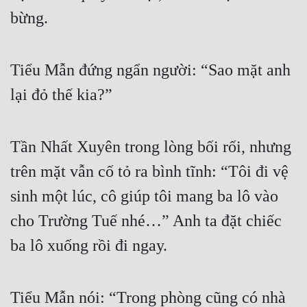
Hài Hước
bừng.
Hệ Thống
Học Đường
Tiểu Mẫn đứng ngẩn người: “Sao mặt anh 
Khoa Huyễn
lại đỏ thế kia?”
Khoa Huyễn Không Gian
Kinh Dị
Tần Nhất Xuyên trong lòng bối rối, nhưng 
trên mặt vẫn cố tỏ ra bình tĩnh: “Tôi đi vệ 
Kiếm Hiệp
sinh một lúc, cô giúp tôi mang ba lô vào 
Kỳ Huyễn
cho Trường Tuế nhé…” Anh ta đặt chiếc 
Kỳ Ảo
ba lô xuống rồi đi ngay.
Linh Dị
Làm Giàu
Tiểu Mẫn nói: “Trong phòng cũng có nhà 
Lịch Sử