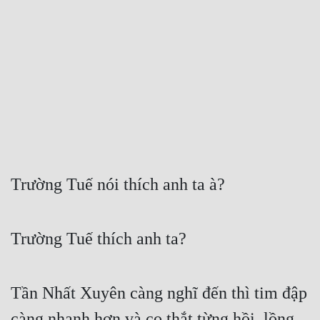
Free
Hậu Cung
Truyện Convert
Truyện Dịch
Truyện Nhập Môn
Truyện ngắn
Trường Tuế nói thích anh ta à?
Xa Lộ Dịch
Trường Tuế thích anh ta?
Cung Đấu
Cạnh Kỹ
Tần Nhất Xuyên càng nghĩ đến thì tim đập 
Cổ Tiên Hiệp
càng nhanh hơn và co thắt từng hồi, lồng 