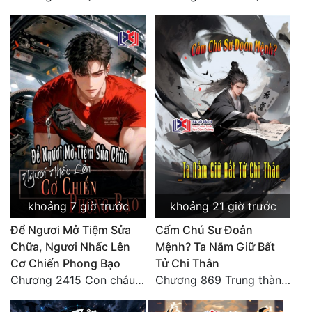
khoảng 7 giờ trước
khoảng 21 giờ trước
Để Ngươi Mở Tiệm Sửa
Cấm Chú Sư Đoản
Chữa, Ngươi Nhấc Lên
Mệnh? Ta Nắm Giữ Bất
Cơ Chiến Phong Bạo
Tử Chi Thân
Chương 2415 Con cháu bất hiếu!! Mời cùng lên đường!!
Chương 869 Trung thành tuyệt đối