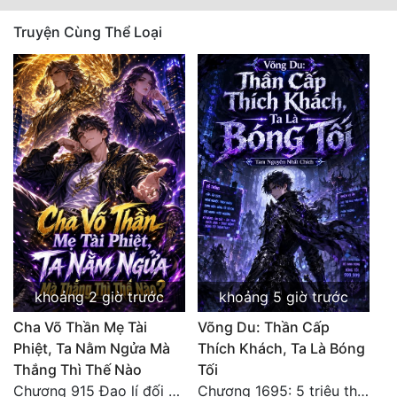
Truyện Cùng Thể Loại
khoảng 2 giờ trước
khoảng 5 giờ trước
Cha Võ Thần Mẹ Tài
Võng Du: Thần Cấp
Phiệt, Ta Nằm Ngửa Mà
Thích Khách, Ta Là Bóng
Thắng Thì Thế Nào
Tối
Chương 915 Đạo lí đối nhân xử thế! Ta biết làm cơm là chuyện rất kỳ quái sao?
Chương 1695: 5 triệu thế giới bản gốc, cũng không thể giết chết ta!