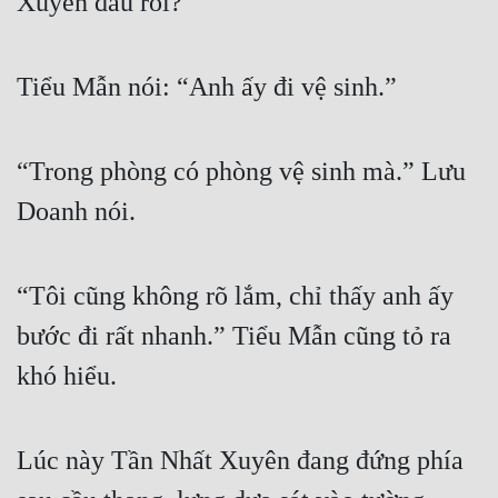
Xuyên đâu rồi?”
Đô Thị
Đông Phương
Tiểu Mẫn nói: “Anh ấy đi vệ sinh.”
Đông Phương Huyền Huyễn
Đồng Nhân
“Trong phòng có phòng vệ sinh mà.” Lưu 
Doanh nói.
Cẩu Đạo Trường Sinh
Ngự Thú
“Tôi cũng không rõ lắm, chỉ thấy anh ấy 
Truyện Nam
bước đi rất nhanh.” Tiểu Mẫn cũng tỏ ra 
Truyện Nữ
khó hiểu.
Vô Địch Lưu
Xây Dựng Thế Lực
Lúc này Tần Nhất Xuyên đang đứng phía 
Đam Mỹ