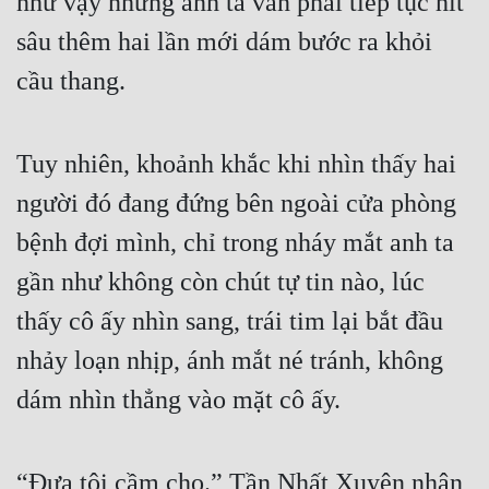
như vậy nhưng anh ta vẫn phải tiếp tục hít 
sâu thêm hai lần mới dám bước ra khỏi 
cầu thang.
Tuy nhiên, khoảnh khắc khi nhìn thấy hai 
người đó đang đứng bên ngoài cửa phòng 
bệnh đợi mình, chỉ trong nháy mắt anh ta 
gần như không còn chút tự tin nào, lúc 
thấy cô ấy nhìn sang, trái tim lại bắt đầu 
nhảy loạn nhịp, ánh mắt né tránh, không 
dám nhìn thẳng vào mặt cô ấy.
“Đưa tôi cầm cho.” Tần Nhất Xuyên nhân 