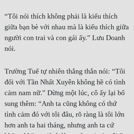
Quân Sự
“Tôi nói thích không phải là kiểu thích 
Sảng Văn
giữa bạn bè với nhau mà là kiểu thích giữa 
Sắc
người con trai và con gái ấy.” Lưu Doanh 
Sủng
nói.
Thanh Xuân
Tiên Hiệp
Trường Tuế tự nhiên thẳng thắn nói: “Tôi 
đối với Tần Nhất Xuyên không hề có tình 
Tiểu Thuyết
cảm nam nữ.” Dừng một lúc, cô ấy lại bổ 
Trinh Thám
sung thêm: “Anh ta cũng không có thứ 
Triều Đấu
tình cảm đó với tôi đâu, rõ ràng là tôi lớn 
Trùng Sinh
hơn anh ta hai tháng, nhưng anh ta cứ 
Trọng Sinh