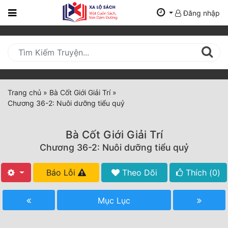
Đăng nhập
Trang
Chủ
Mới
Cập
Nhật
Trang chủ
»
Bà Cốt Giới Giải Trí
»
(current)
Chương 36-2: Nuôi dưỡng tiểu quỷ
BXH
Thể Loại
Bà Cốt Giới Giải Trí
Chương 36-2: Nuôi dưỡng tiểu quỷ
Tất Cả
Báo Lỗi
Theo Dõi
Thích (
0
)
Truyện Mới Ra
Mục Lục
Hoàn Thành