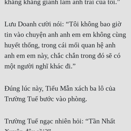
khăng khăng giành làm anh trai của tôi.”
Tu Chân
Tu Tiên
Lưu Doanh cười nói: “Tôi không bao giờ 
Tội Phạm
tin vào chuyện anh anh em em không cùng 
Vô Địch
huyết thống, trong cái mối quan hệ anh 
Võ Hiệp
anh em em này, chắc chắn trong đó sẽ có 
một người nghĩ khác đi.”
Võng Du
Xuyên Không
Đúng lúc này, Tiểu Mẫn xách ba lô của 
Xuyên Nhanh
Trường Tuế bước vào phòng.
Xuyên Sách
Xuyên Thư
Trường Tuế ngạc nhiên hỏi: “Tần Nhất 
Điền Văn