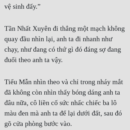
vệ sinh đấy.”
Mưu Mô
Mạt Thế
Tần Nhất Xuyên đi thẳng một mạch không 
Mỹ Thực
quay đầu nhìn lại, anh ta đi nhanh như 
Ngôn Tình
chạy, như đang có thứ gì đó đáng sợ đang 
Ngược
đuổi theo anh ta vậy.
Nữ Cường
Tiểu Mẫn nhìn theo và chỉ trong nháy mắt 
Nữ Phụ
đã không còn nhìn thấy bóng dáng anh ta 
Phong Thủy - Tâm Linh
đâu nữa, cô liền cố sức nhấc chiếc ba lô 
Phương Tây
màu đen mà anh ta để lại dưới đất, sau đó 
Phản Phái
gõ cửa phòng bước vào.
Quan Trường