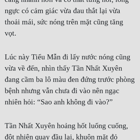
Cổ Đại
ngực có cảm giác vừa đau thắt lại vừa 
Du Hí
thoải mái, sức nóng trên mặt cũng tăng 
Dã Sử
vọt.
Dị Giới
Dị Năng
Lúc này Tiểu Mẫn đi lấy nước nóng cũng 
vừa về đến, nhìn thấy Tần Nhất Xuyên 
Gia Đấu
đang cầm ba lô màu đen đứng trước phòng 
Góc Nhìn Nam
bệnh nhưng vẫn chưa đi vào nên ngạc 
Góc Nhìn Nữ
nhiên hỏi: “Sao anh không đi vào?”
Huyền Huyễn
Huyền Nghi
Tần Nhất Xuyên hoảng hốt luống cuống, 
Huyền Ảo
đột nhiên quay đầu lại, khuôn mặt đỏ 