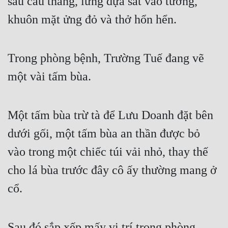
sau cầu thang, lưng dựa sát vào tường, 
khuôn mặt ửng đỏ và thở hổn hển.
Đẹp
Đẹp Hiệp
Trong phòng bệnh, Trường Tuế đang vẽ 
Tính Cách Nhân Vật :
một vài tấm bùa.
Cơ Trí
Sát Phạt Quyết Đoán
Một tấm bùa trừ tà để Lưu Doanh đặt bên 
Vô Sỉ
dưới gối, một tấm bùa an thần được bỏ 
Điềm Đạm
vào trong một chiếc túi vải nhỏ, thay thế 
cho lá bùa trước đây cô ấy thường mang ở 
cổ.
Sau đó sắp xếp mấy vị trí trong phòng 