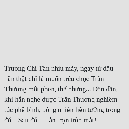
Free
Hậu Cung
Truyện Convert
Truyện Dịch
Truyện Nhập Môn
Truyện ngắn
Trương Chí Tân nhíu mày, ngay từ đầu 
hắn thật chỉ là muốn trêu chọc Trần 
Xa Lộ Dịch
Thương một phen, thế nhưng... Dần dần, 
khi hắn nghe được Trần Thương nghiêm 
Cung Đấu
túc phê bình, bỗng nhiên liên tưởng trong 
Cạnh Kỹ
đó... Sau đó... Hắn trợn tròn mắt!
Cổ Tiên Hiệp