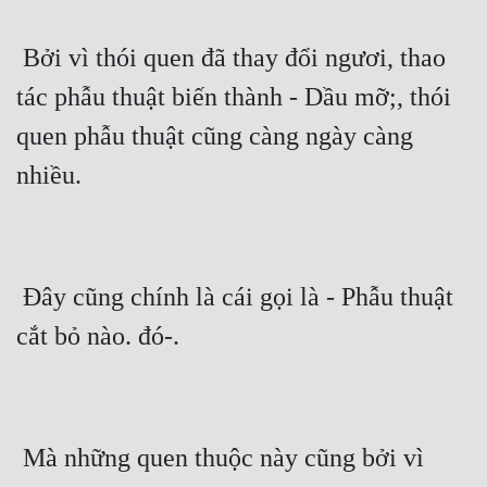
Quân Sự
 Bởi vì thói quen đã thay đổi ngươi, thao 
Sảng Văn
tác phẫu thuật biến thành - Dầu mỡ;, thói 
Sắc
quen phẫu thuật cũng càng ngày càng 
Sủng
nhiều.
Thanh Xuân
Tiên Hiệp
 Đây cũng chính là cái gọi là - Phẫu thuật 
Tiểu Thuyết
cắt bỏ nào. đó-.
Trinh Thám
Triều Đấu
Trùng Sinh
 Mà những quen thuộc này cũng bởi vì 
Trọng Sinh