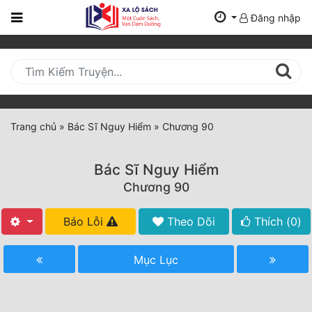
Đăng nhập
Trang
Chủ
Mới
Cập
Nhật
Trang chủ
»
Bác Sĩ Nguy Hiểm
»
Chương 90
(current)
BXH
Bác Sĩ Nguy Hiểm
Thể Loại
Chương 90
Báo Lỗi
Theo Dõi
Thích (
0
)
Tất Cả
Truyện Mới Ra
Mục Lục
Hoàn Thành