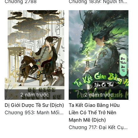
Chương 2788
Chương 1839: Người thứ nhất là Nhân Hoàng
2 năm trước
2 năm trước
Dị Giới Dược Tề Sư (Dịch)
Ta Kết Giao Bằng Hữu
Chương 953: Manh Mối Không Ngờ Đến!
Liền Có Thể Trở Nên
Mạnh Mẽ (Dịch)
Chương 717: Đại Kết Cục (Toàn Thư Xong)