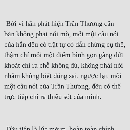
Cổ Đại
Du Hí
 Bởi vì hắn phát hiện Trần Thương căn 
Dã Sử
bản không phải nói mò, mỗi một câu nói 
Dị Giới
của hắn đều có trật tự có dẫn chứng cụ thể, 
Dị Năng
thậm chí mỗi một điểm bình gọn gàng dứt 
Gia Đấu
khoát chỉ ra chỗ không đủ, không phải nói 
Góc Nhìn Nam
nhảm không biết đúng sai, ngược lại, mỗi 
một câu nói của Trần Thương, đều có thể 
Góc Nhìn Nữ
trực tiếp chỉ ra thiếu sót của mình.
Huyền Huyễn
Huyền Nghi
Huyền Ảo
 Đầu tiên là lúc mở ra, hoàn toàn chính 