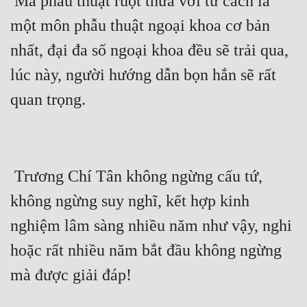
 Mà phẫu thuật ruột thừa với tư cách là 
Đô Thị
một môn phẫu thuật ngoại khoa cơ bản 
Đông Phương
nhất, đại đa số ngoại khoa đều sẽ trải qua, 
Đông Phương Huyền Huyễn
lúc này, người hướng dẫn bọn hắn sẽ rất 
Đồng Nhân
quan trọng.
Cẩu Đạo Trường Sinh
Ngự Thú
 Trương Chí Tân không ngừng cấu tứ, 
Truyện Nam
không ngừng suy nghĩ, kết hợp kinh 
nghiệm lâm sàng nhiều năm như vậy, nghi 
Truyện Nữ
hoặc rất nhiều năm bắt đầu không ngừng 
Vô Địch Lưu
mà được giải đáp!
Xây Dựng Thế Lực
Đam Mỹ