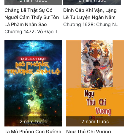
2 năm trước
2 năm trước
Chẳng Lẽ Thật Sự Có
Đỉnh Cấp Khí Vận, Lặng
Người Cảm Thấy Sư Tôn
Lẽ Tu Luyện Ngàn Năm
Là Phàm Nhân Sao
Chương 1628: Chung Nguyên Chí Cao (2)
Chương 1472: Vô Đạo Tông (Đại kết cục)
2 năm trước
2 năm trước
Ta Mô Phỏng Con Đường
Ngự Thú Chi Vương