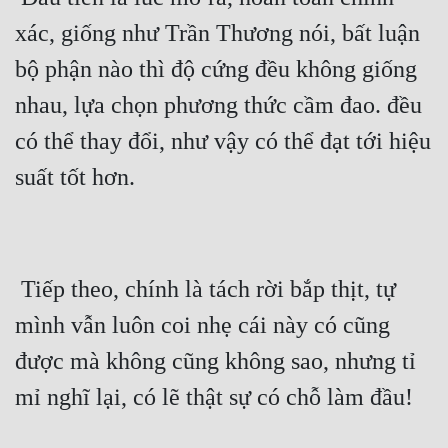
Hài Hước
xác, giống như Trần Thương nói, bất luận 
Hệ Thống
bộ phận nào thì độ cứng đều không giống 
Học Đường
nhau, lựa chọn phương thức cầm đao. đều 
Khoa Huyễn
có thể thay đổi, như vậy có thể đạt tới hiệu 
Khoa Huyễn Không Gian
suất tốt hơn.
Kinh Dị
Kiếm Hiệp
 Tiếp theo, chính là tách rời bắp thịt, tự 
Kỳ Huyễn
mình vẫn luôn coi nhẹ cái này có cũng 
Kỳ Ảo
được mà không cũng không sao, nhưng tỉ 
Linh Dị
mỉ nghĩ lại, có lẽ thật sự có chỗ làm đầu!
Làm Giàu
Lịch Sử