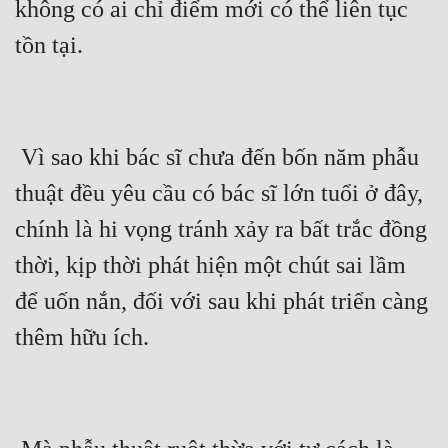
không có ai chỉ điểm mới có thể liên tục 
Tu Chân
tồn tại.
Tu Tiên
Tội Phạm
Vô Địch
 Vì sao khi bác sĩ chưa đến bốn năm phẫu 
Võ Hiệp
thuật đều yêu cầu có bác sĩ lớn tuổi ở đây, 
Võng Du
chính là hi vọng tránh xảy ra bất trắc đồng 
thời, kịp thời phát hiện một chút sai lầm 
Xuyên Không
để uốn nắn, đối với sau khi phát triển càng 
Xuyên Nhanh
thêm hữu ích.
Xuyên Sách
Xuyên Thư
Điền Văn