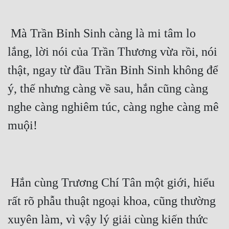
Đẹp
 Mà Trần Bỉnh Sinh càng là mi tâm lo 
Đẹp Hiệp
lắng, lời nói của Trần Thương vừa rồi, nói 
thật, ngay từ đầu Trần Bỉnh Sinh không để 
Tính Cách Nhân Vật :
ý, thế nhưng càng về sau, hắn cũng càng 
Cơ Trí
nghe càng nghiêm túc, càng nghe càng mê 
Sát Phạt Quyết Đoán
muội!
Vô Sỉ
Điềm Đạm
 Hắn cùng Trương Chí Tân một giới, hiểu 
rất rõ phẫu thuật ngoại khoa, cũng thường 
xuyên làm, vì vậy lý giải cùng kiến thức 