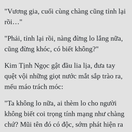
"Vương gia, cuối cùng chàng cũng tỉnh lại 
Mưu Mô
rồi…"
Mạt Thế
Mỹ Thực
"Phải, tỉnh lại rồi, nàng đừng lo lắng nữa, 
Ngôn Tình
cũng đừng khóc, có biết không?"
Ngược
Kim Tịnh Ngọc gật đầu lia lịa, đưa tay 
Nữ Cường
quệt vội những giọt nước mắt sắp trào ra, 
Nữ Phụ
mếu máo trách móc:
Phong Thủy - Tâm Linh
"Ta không lo nữa, ai thèm lo cho người 
Phương Tây
không biết coi trọng tính mạng như chàng 
Phản Phái
chứ? Mũi tên đó có độc, sớm phát hiện ra 
Quan Trường