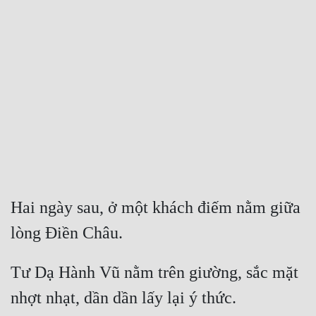
Free
Hậu Cung
Truyện Convert
Truyện Dịch
Truyện Nhập Môn
Truyện ngắn
Xa Lộ Dịch
Hai ngày sau, ở một khách điếm nằm giữa 
lòng Điền Châu.
Cung Đấu
Tư Dạ Hành Vũ nằm trên giường, sắc mặt 
Cạnh Kỹ
nhợt nhạt, dần dần lấy lại ý thức.
Cổ Tiên Hiệp