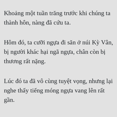
Đẹp
Khoảng một tuần trăng trước khi chúng ta 
Đẹp Hiệp
thành hôn, nàng đã cứu ta.
Tính Cách Nhân Vật :
Hôm đó, ta cưỡi ngựa đi săn ở núi Kỳ Vân, 
Cơ Trí
bị người khác hại ngã ngựa, chân còn bị 
Sát Phạt Quyết Đoán
thương rất nặng.
Vô Sỉ
Điềm Đạm
Lúc đó ta đã vô cùng tuyệt vọng, nhưng lại 
nghe thấy tiếng móng ngựa vang lên rất 
gần.