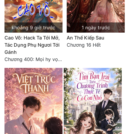
khoảng 9 giờ trước
1 ngày trước
Cao Võ: Hack Ta Tới Mở,
An Thế Kiếp Sau
Tác Dụng Phụ Ngươi Tới
Chương 16 Hết
Gánh
Chương 400: Mọi hy vọng đặt trên Tô Mặc!