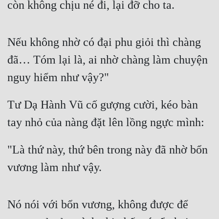
còn không chịu né đi, lại đỡ cho ta.
Quân Sự
Sảng Văn
Nếu không nhờ có đại phu giỏi thì chàng 
Sắc
đã… Tóm lại là, ai nhờ chàng làm chuyện 
Sủng
nguy hiểm như vậy?"
Thanh Xuân
Tư Dạ Hành Vũ cố gượng cười, kéo bàn 
Tiên Hiệp
tay nhỏ của nàng đặt lên lồng ngực mình:
Tiểu Thuyết
"Là thứ này, thứ bên trong này đã nhờ bổn 
Trinh Thám
vương làm như vậy.
Triều Đấu
Trùng Sinh
Nó nói với bổn vương, không được để 
Trọng Sinh