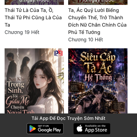
Thái Tử Là Của Ta, Ồ,
Ta, Ác Quỷ Lười Biếng
Thái Tử Phi Cũng Là Của
Chuyển Thế, Trở Thành
Ta
Đích Nữ Chân Chính Của
Chương 19 Hết
Phủ Tể Tướng
Chương 10 Hết
Tải App Để Đọc Truyện Sớm Nhất
11 ngày trước
16 ngày trước