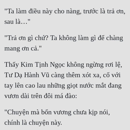
Đô Thị
"Ta làm điều này cho nàng, trước là trả ơn, 
Đông Phương
sau là…"
Đông Phương Huyền Huyễn
"Trả ơn gì chứ? Ta không làm gì để chàng 
Đồng Nhân
mang ơn cả."
Cẩu Đạo Trường Sinh
Thấy Kim Tịnh Ngọc không ngừng rơi lệ, 
Ngự Thú
Tư Dạ Hành Vũ càng thêm xót xa, cố với 
Truyện Nam
tay lên cao lau những giọt nước mắt đang 
vươn dài trên đôi má đào:
Truyện Nữ
Vô Địch Lưu
"Chuyện mà bổn vương chưa kịp nói, 
Xây Dựng Thế Lực
chính là chuyện này.
Đam Mỹ