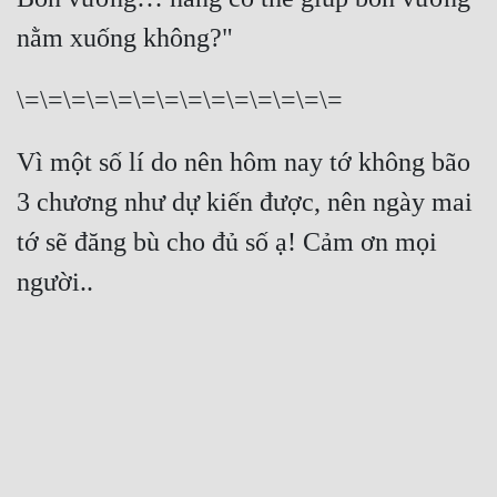
nằm xuống không?"
\=\=\=\=\=\=\=\=\=\=\=\=\=\=
Vì một số lí do nên hôm nay tớ không bão 
3 chương như dự kiến được, nên ngày mai 
tớ sẽ đăng bù cho đủ số ạ! Cảm ơn mọi 
người..