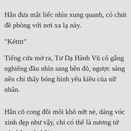
Cổ Đại
Hắn đưa mắt liếc nhìn xung quanh, có chút 
Du Hí
đề phòng với nơi xa lạ này.
Dã Sử
Dị Giới
"Kétttt"
Dị Năng
Tiếng cửa mở ra, Tư Dạ Hành Vũ cố gắng 
Gia Đấu
nghiêng đầu nhìn sang bên đó, ngược sáng 
Góc Nhìn Nam
nên chỉ thấy bóng hình yêu kiều của nữ 
Góc Nhìn Nữ
nhân.
Huyền Huyễn
Huyền Nghi
Hắn cố cong đôi môi khô nứt nẻ, dáng vóc 
xinh đẹp như vậy, chỉ có thể là nương tử 
Huyền Ảo