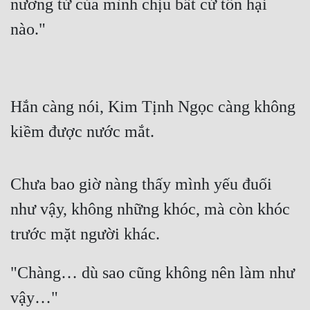
nương tử của mình chịu bất cứ tổn hại 
Tu Chân
nào."
Tu Tiên
Tội Phạm
Vô Địch
Hắn càng nói, Kim Tịnh Ngọc càng không 
Võ Hiệp
kiềm được nước mắt.
Võng Du
Chưa bao giờ nàng thấy mình yếu đuối 
Xuyên Không
như vậy, không những khóc, mà còn khóc 
Xuyên Nhanh
trước mặt người khác.
Xuyên Sách
Xuyên Thư
"Chàng… dù sao cũng không nên làm như 
Điền Văn
vậy…"