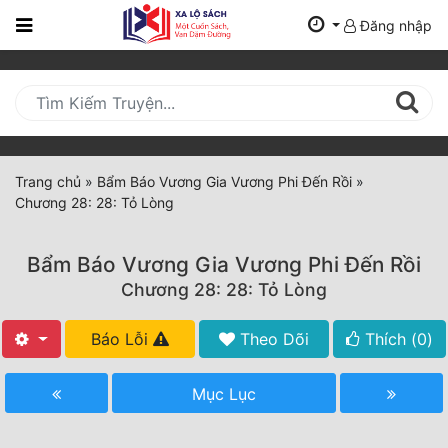
Đăng nhập
Trang
Chủ
Mới
Cập
Nhật
Trang chủ
»
Bẩm Báo Vương Gia Vương Phi Đến Rồi
»
(current)
Chương 28: 28: Tỏ Lòng
BXH
Thể Loại
Bẩm Báo Vương Gia Vương Phi Đến Rồi
Chương 28: 28: Tỏ Lòng
Tất Cả
Báo Lỗi
Theo Dõi
Thích (
0
)
Truyện Mới Ra
Mục Lục
Hoàn Thành