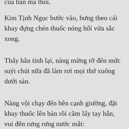
của hắn mà thôi.
Hài Hước
Hệ Thống
Kim Tịnh Ngọc bước vào, bưng theo cái 
Học Đường
khay đựng chén thuốc nóng hổi vừa sắc 
Khoa Huyễn
xong.
Khoa Huyễn Không Gian
Thấy hắn tỉnh lại, nàng mừng rỡ đến mức 
Kinh Dị
suýt chút nữa đã làm rơi mọi thứ xuống 
Kiếm Hiệp
dưới sàn.
Kỳ Huyễn
Kỳ Ảo
Nàng vội chạy đến bên cạnh giường, đặt 
Linh Dị
khay thuốc lên bàn rồi cầm lấy tay hắn, 
Làm Giàu
vui đến rưng rưng nước mắt:
Lịch Sử