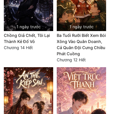
Quân Sự
Sảng Văn
1 ngày trước
1 ngày trước
Sắc
Chồng Giả Chết, Tôi Lại
Ba Tuổi Rưỡi Biết Xem Bói
Sủng
Thành Kẻ Đổ Vỏ
Xông Vào Quân Doanh,
Chương 14 Hết
Cả Quân Đội Cưng Chiều
Thanh Xuân
Phát Cuồng
Tiên Hiệp
Chương 12 Hết
Tiểu Thuyết
Trinh Thám
Triều Đấu
Trùng Sinh
Trọng Sinh