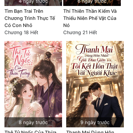
4 ngày trước
6 ngày trước
Đô Thị
Tìm Bạn Trai Trên
Thí Thiên Thần Kiếm Và
Đông Phương
Chương Trình Thực Tế
Thiếu Niên Phế Vật Của
Có Con Nhỏ
Nó
Đông Phương Huyền Huyễn
Chương 18 Hết
Chương 21 Hết
Đồng Nhân
Cẩu Đạo Trường Sinh
Ngự Thú
Truyện Nam
Truyện Nữ
Vô Địch Lưu
Xây Dựng Thế Lực
8 ngày trước
9 ngày trước
Thê Tử Ngốc Của Thừa
Thanh Mai Dùng Hôn
Đam Mỹ