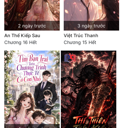
Tu Chân
Tu Tiên
2 ngày trước
3 ngày trước
Tội Phạm
An Thế Kiếp Sau
Việt Trúc Thanh
Vô Địch
Chương 16 Hết
Chương 15 Hết
Võ Hiệp
Võng Du
Xuyên Không
Xuyên Nhanh
Xuyên Sách
Xuyên Thư
Điền Văn