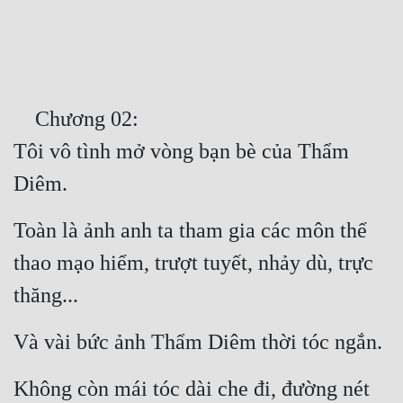
Free
Hậu Cung
Truyện Convert
    Chương 02:
Truyện Dịch
Tôi vô tình mở vòng bạn bè của Thẩm 
Truyện Nhập Môn
Diêm.
Truyện ngắn
Toàn là ảnh anh ta tham gia các môn thể 
Xa Lộ Dịch
thao mạo hiểm, trượt tuyết, nhảy dù, trực 
thăng...
Cung Đấu
Và vài bức ảnh Thẩm Diêm thời tóc ngắn.
Cạnh Kỹ
Cổ Tiên Hiệp
Không còn mái tóc dài che đi, đường nét 