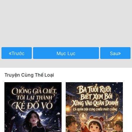
Mưu Mô
Mạt Thế
Mỹ Thực
Ngôn Tình
Trước
Mục Lục
Sau
Ngược
Nữ Cường
Truyện Cùng Thể Loại
Nữ Phụ
Phong Thủy - Tâm Linh
Phương Tây
Phản Phái
Quan Trường