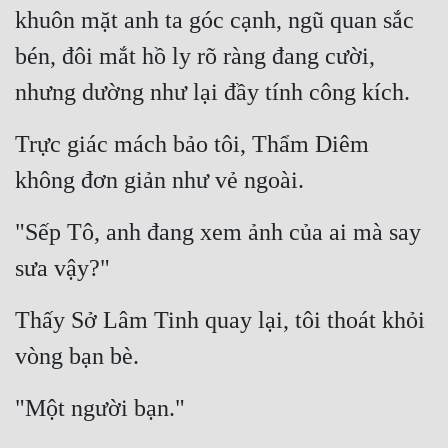
Cổ Đại
khuôn mặt anh ta góc cạnh, ngũ quan sắc 
bén, đôi mắt hồ ly rõ ràng đang cười, 
Du Hí
nhưng dường như lại đầy tính công kích.
Dã Sử
Dị Giới
Trực giác mách bảo tôi, Thẩm Diêm 
Dị Năng
không đơn giản như vẻ ngoài.
Gia Đấu
"Sếp Tô, anh đang xem ảnh của ai mà say 
Góc Nhìn Nam
sưa vậy?"
Góc Nhìn Nữ
Thấy Sở Lâm Tinh quay lại, tôi thoát khỏi 
Huyền Huyễn
vòng bạn bè.
Huyền Nghi
"Một người bạn."
Huyền Ảo