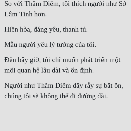
Hài Hước
So với Thẩm Diêm, tôi thích người như Sở 
Lâm Tinh hơn.
Hệ Thống
Học Đường
Hiền hòa, đáng yêu, thanh tú.
Khoa Huyễn
Mẫu người yêu lý tưởng của tôi.
Khoa Huyễn Không Gian
Đến bây giờ, tôi chỉ muốn phát triển một 
Kinh Dị
mối quan hệ lâu dài và ổn định.
Kiếm Hiệp
Kỳ Huyễn
Người như Thẩm Diêm đầy rẫy sự bất ổn, 
chúng tôi sẽ không thể đi đường dài.
Kỳ Ảo
Linh Dị
Làm Giàu
Lịch Sử