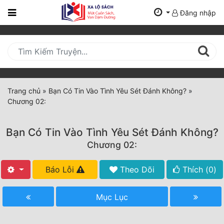
Đăng nhập
Trang
Chủ
Mới
Cập
Nhật
Trang chủ
»
Bạn Có Tin Vào Tình Yêu Sét Đánh Không?
»
(current)
Chương 02:
BXH
Thể Loại
Bạn Có Tin Vào Tình Yêu Sét Đánh Không?
Chương 02:
Tất Cả
Báo Lỗi
Theo Dõi
Thích (
0
)
Truyện Mới Ra
Mục Lục
Hoàn Thành