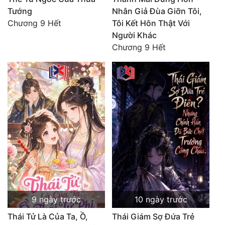
Tướng
Nhân Giả Đùa Giỡn Tôi,
Đẹp
Chương 9 Hết
Tôi Kết Hôn Thật Với
Người Khác
Đẹp Hiệp
Chương 9 Hết
Tính Cách Nhân Vật :
Cơ Trí
Sát Phạt Quyết Đoán
Vô Sỉ
Điềm Đạm
9 ngày trước
10 ngày trước
Thái Tử Là Của Ta, Ồ,
Thái Giám Sợ Đứa Trẻ