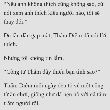
“Nếu anh không thích cũng không sao, cứ 
Cổ Đại
nói xem anh thích kiểu người nào, tôi sẽ 
Du Hí
Dã Sử
Dị Giới
Dù lần đầu gặp mặt, Thẩm Diêm đã nói lời 
Dị Năng
Gia Đấu
Góc Nhìn Nam
Góc Nhìn Nữ
Huyền Huyễn
Thẩm Diêm mỗi ngày đều tỏ vẻ một công 
Huyền Nghi
tử ăn chơi, giống như đã hẹn hò với cả tám 
Huyền Ảo