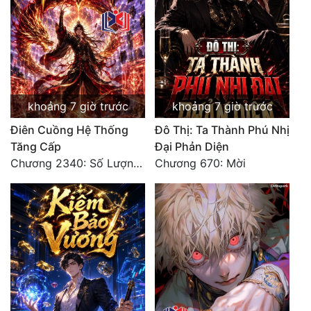
khoảng 7 giờ trước
khoảng 7 giờ trước
Điên Cuồng Hệ Thống
Đô Thị: Ta Thành Phú Nhị
Tăng Cấp
Đại Phản Diện
Chương 2340: Số Lượng Bất Túc!
Chương 670: Mời