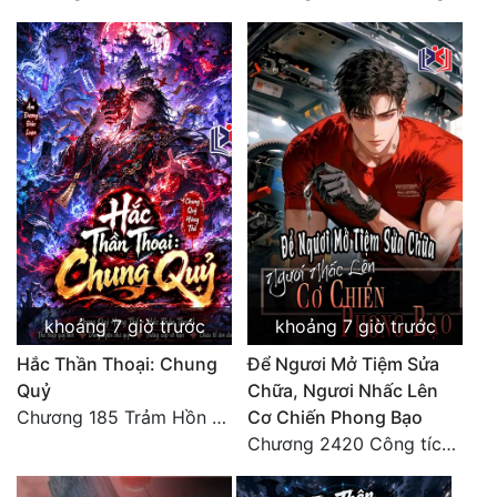
khoảng 7 giờ trước
khoảng 7 giờ trước
Hắc Thần Thoại: Chung
Để Ngươi Mở Tiệm Sửa
Quỷ
Chữa, Ngươi Nhấc Lên
Chương 185 Trảm Hồn Đao Cơ Trương Ngưng Dao
Cơ Chiến Phong Bạo
Chương 2420 Công tích vĩ đại!! Cơ Tu Chi Thần?!