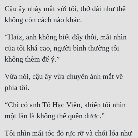
Hài Hước
Cậu ấy nháy mắt với tôi, thở dài như thể 
Hệ Thống
Học Đường
“Haiz, anh không biết đấy thôi, mắt nhìn 
Khoa Huyễn
của tôi khá cao, người bình thường tôi 
Khoa Huyễn Không Gian
Kinh Dị
Vừa nói, cậu ấy vừa chuyển ánh mắt về 
Kiếm Hiệp
Kỳ Huyễn
Kỳ Ảo
“Chỉ có anh Tô Hạc Viễn, khiến tôi nhìn 
Linh Dị
Làm Giàu
Tôi nhìn mái tóc đỏ rực rỡ và chói lóa như 
Lịch Sử