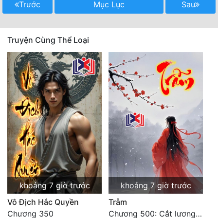
Trước
Mục Lục
Sau
Truyện Cùng Thể Loại
khoảng 7 giờ trước
khoảng 7 giờ trước
Vô Địch Hắc Quyền
Trẫm
Chương 350
Chương 500: Cắt lương thực là có thể thu hồi Macao (1)