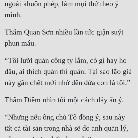
ngoài khuôn phép, làm mọi thứ theo ý 
Đô Thị
Đông Phương
Đông Phương Huyền Huyễn
Thẩm Quan Sơn nhiều lần tức giận suýt 
Đồng Nhân
“Tôi lười quản công ty lắm, có gì hay ho 
Cẩu Đạo Trường Sinh
đâu, ai thích quản thì quản. Tại sao lão già 
Ngự Thú
Truyện Nam
Truyện Nữ
Vô Địch Lưu
“Nhưng nếu ông chủ Tô đồng ý, sau này 
Xây Dựng Thế Lực
tất cả tài sản trong nhà sẽ do anh quản lý, 
Đam Mỹ