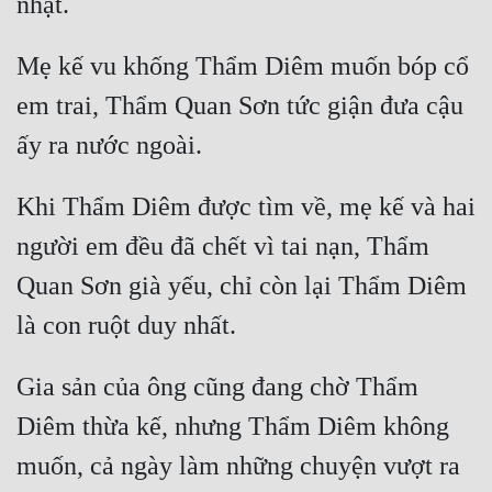
Tu Chân
Mẹ kế vu khống Thẩm Diêm muốn bóp cổ 
Tu Tiên
em trai, Thẩm Quan Sơn tức giận đưa cậu 
Tội Phạm
Vô Địch
Võ Hiệp
Khi Thẩm Diêm được tìm về, mẹ kế và hai 
người em đều đã chết vì tai nạn, Thẩm 
Võng Du
Quan Sơn già yếu, chỉ còn lại Thẩm Diêm 
Xuyên Không
Xuyên Nhanh
Xuyên Sách
Gia sản của ông cũng đang chờ Thẩm 
Xuyên Thư
Diêm thừa kế, nhưng Thẩm Diêm không 
muốn, cả ngày làm những chuyện vượt ra 
Điền Văn