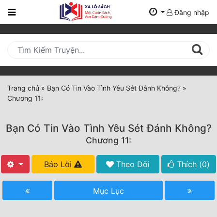
Đăng nhập
Trang
Chủ
Mới
Cập
Nhật
Trang chủ
»
Bạn Có Tin Vào Tình Yêu Sét Đánh Không?
»
(current)
Chương 11:
BXH
Thể Loại
Bạn Có Tin Vào Tình Yêu Sét Đánh Không?
Chương 11:
Tất Cả
Báo Lỗi
Theo Dõi
Thích (
0
)
Truyện Mới Ra
Mục Lục
Hoàn Thành