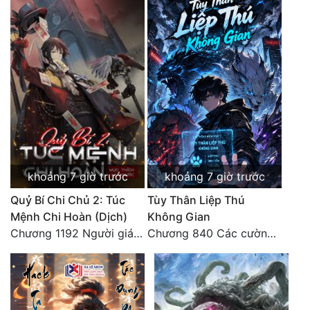
khoảng 7 giờ trước
khoảng 7 giờ trước
Quỷ Bí Chi Chủ 2: Túc
Tùy Thân Liệp Thú
Mệnh Chi Hoàn (Dịch)
Không Gian
Chương 1192 Người giám thị
Chương 840 Các cường giả Hằng Tinh cấp khác đâu?