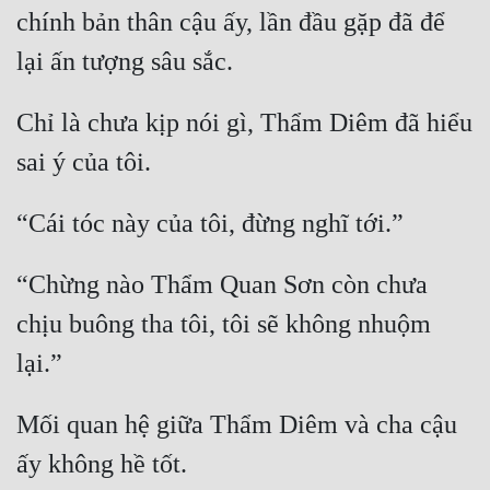
chính bản thân cậu ấy, lần đầu gặp đã để 
Mưu Mô
Mạt Thế
Chỉ là chưa kịp nói gì, Thẩm Diêm đã hiểu 
Mỹ Thực
Ngôn Tình
Ngược
Nữ Cường
“Chừng nào Thẩm Quan Sơn còn chưa 
Nữ Phụ
chịu buông tha tôi, tôi sẽ không nhuộm 
Phong Thủy - Tâm Linh
Phương Tây
Mối quan hệ giữa Thẩm Diêm và cha cậu 
Phản Phái
Quan Trường