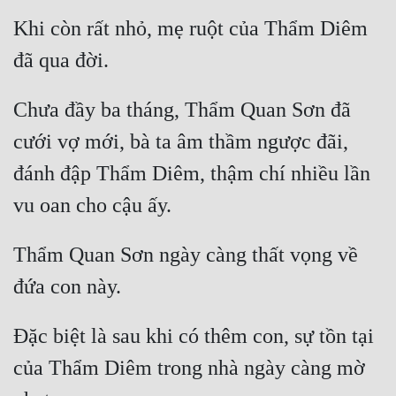
Khi còn rất nhỏ, mẹ ruột của Thẩm Diêm 
Quân Sự
Sảng Văn
Sắc
Chưa đầy ba tháng, Thẩm Quan Sơn đã 
Sủng
cưới vợ mới, bà ta âm thầm ngược đãi, 
Thanh Xuân
đánh đập Thẩm Diêm, thậm chí nhiều lần 
Tiên Hiệp
Tiểu Thuyết
Thẩm Quan Sơn ngày càng thất vọng về 
Trinh Thám
Triều Đấu
Đặc biệt là sau khi có thêm con, sự tồn tại 
Trùng Sinh
của Thẩm Diêm trong nhà ngày càng mờ 
Trọng Sinh