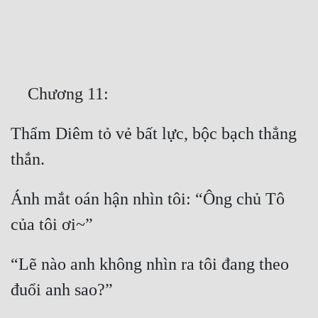
Free
Hậu Cung
Truyện Convert
Truyện Dịch
Thẩm Diêm tỏ vẻ bất lực, bộc bạch thẳng 
Truyện Nhập Môn
Truyện ngắn
Xa Lộ Dịch
Ánh mắt oán hận nhìn tôi: “Ông chủ Tô 
Cung Đấu
“Lẽ nào anh không nhìn ra tôi đang theo 
Cạnh Kỹ
Cổ Tiên Hiệp