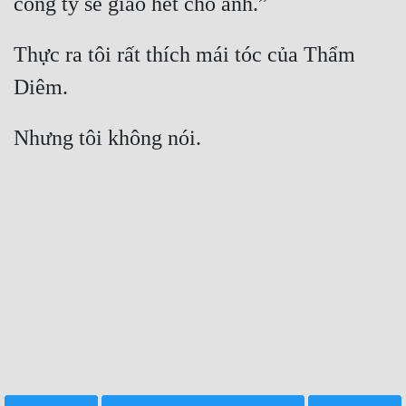
Đẹp
Thực ra tôi rất thích mái tóc của Thẩm 
Đẹp Hiệp
Tính Cách Nhân Vật :
Cơ Trí
Sát Phạt Quyết Đoán
Vô Sỉ
Điềm Đạm