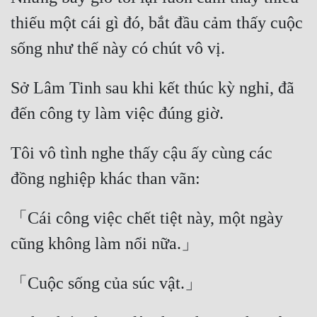
Cổ Đại
thiếu một cái gì đó, bắt đầu cảm thấy cuộc 
Du Hí
Dã Sử
Sở Lâm Tinh sau khi kết thúc kỳ nghỉ, đã 
Dị Giới
Dị Năng
Tôi vô tình nghe thấy cậu ấy cùng các 
Gia Đấu
Góc Nhìn Nam
Góc Nhìn Nữ
「Cái công việc chết tiệt này, một ngày 
Huyền Huyễn
Huyền Nghi
Huyền Ảo