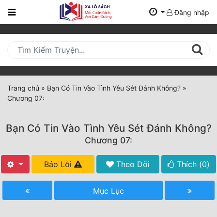
Đăng nhập
Trang
Chủ
Mới
Cập
Nhật
Trang chủ
»
Bạn Có Tin Vào Tình Yêu Sét Đánh Không?
»
(current)
Chương 07:
BXH
Thể Loại
Bạn Có Tin Vào Tình Yêu Sét Đánh Không?
Chương 07:
Tất Cả
Báo Lỗi
Theo Dõi
Thích (
0
)
Truyện Mới Ra
Mục Lục
Hoàn Thành