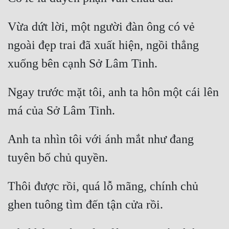
Đô Thị
Vừa dứt lời, một người đàn ông có vẻ 
Đông Phương
ngoài đẹp trai đã xuất hiện, ngồi thẳng 
Đông Phương Huyền Huyễn
Đồng Nhân
Ngay trước mặt tôi, anh ta hôn một cái lên 
Cẩu Đạo Trường Sinh
Ngự Thú
Anh ta nhìn tôi với ánh mắt như đang 
Truyện Nam
Truyện Nữ
Thôi được rồi, quá lỗ mãng, chính chủ 
Vô Địch Lưu
Xây Dựng Thế Lực
Đam Mỹ