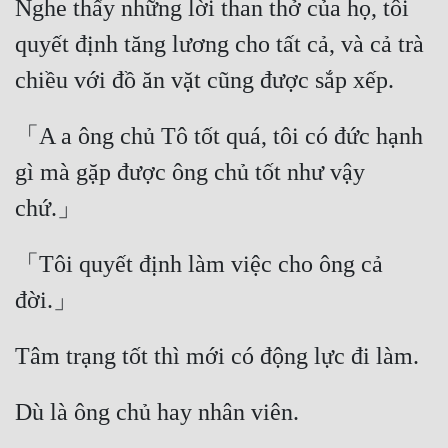
Nghe thấy những lời than thở của họ, tôi 
Hài Hước
quyết định tăng lương cho tất cả, và cả trà 
Hệ Thống
Học Đường
Khoa Huyễn
「A a ông chủ Tô tốt quá, tôi có đức hạnh 
Khoa Huyễn Không Gian
gì mà gặp được ông chủ tốt như vậy 
Kinh Dị
Kiếm Hiệp
「Tôi quyết định làm việc cho ông cả 
Kỳ Huyễn
Kỳ Ảo
Linh Dị
Làm Giàu
Lịch Sử