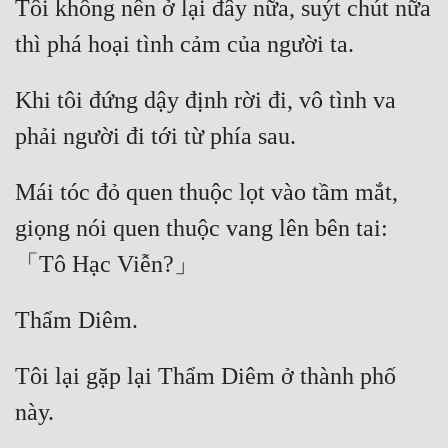
Tôi không nên ở lại đây nữa, suýt chút nữa 
Đẹp
Đẹp Hiệp
Khi tôi đứng dậy định rời đi, vô tình va 
Tính Cách Nhân Vật :
Cơ Trí
Mái tóc đỏ quen thuộc lọt vào tầm mắt, 
Sát Phạt Quyết Đoán
giọng nói quen thuộc vang lên bên tai:
Vô Sỉ
Điềm Đạm
Tôi lại gặp lại Thẩm Diêm ở thành phố 