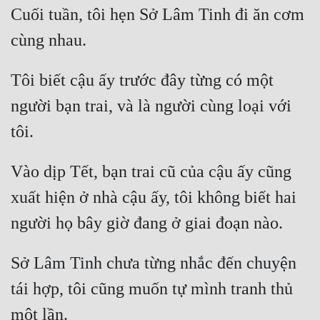
Cuối tuần, tôi hẹn Sở Lâm Tinh đi ăn cơm 
Mưu Mô
Mạt Thế
Tôi biết cậu ấy trước đây từng có một 
Mỹ Thực
người bạn trai, và là người cùng loại với 
Ngôn Tình
Ngược
Vào dịp Tết, bạn trai cũ của cậu ấy cũng 
Nữ Cường
xuất hiện ở nhà cậu ấy, tôi không biết hai 
Nữ Phụ
Phong Thủy - Tâm Linh
Phương Tây
Sở Lâm Tinh chưa từng nhắc đến chuyện 
Phản Phái
tái hợp, tôi cũng muốn tự mình tranh thủ 
Quan Trường