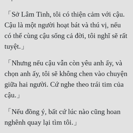
Quân Sự
「Sở Lâm Tinh, tôi có thiện cảm với cậu. 
Sảng Văn
Cậu là một người hoạt bát và thú vị, nếu 
Sắc
có thể cùng cậu sống cả đời, tôi nghĩ sẽ rất 
Sủng
Thanh Xuân
「Nhưng nếu cậu vẫn còn yêu anh ấy, và 
Tiên Hiệp
chọn anh ấy, tôi sẽ không chen vào chuyện 
Tiểu Thuyết
giữa hai người. Cứ nghe theo trái tim của 
Trinh Thám
Triều Đấu
「Nếu đồng ý, bất cứ lúc nào cũng hoan 
Trùng Sinh
Trọng Sinh