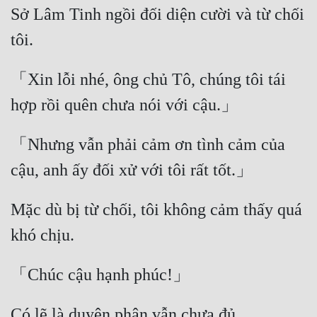
Sở Lâm Tinh ngồi đối diện cười và từ chối 
Tu Chân
Tu Tiên
Tội Phạm
「Xin lỗi nhé, ông chủ Tô, chúng tôi tái 
Vô Địch
Võ Hiệp
「Nhưng vẫn phải cảm ơn tình cảm của 
Võng Du
Xuyên Không
Mặc dù bị từ chối, tôi không cảm thấy quá 
Xuyên Nhanh
Xuyên Sách
Xuyên Thư
Điền Văn