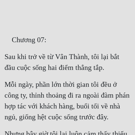
Free
Hậu Cung
Truyện Convert
Truyện Dịch
Sau khi trở về từ Vân Thành, tôi lại bắt 
Truyện Nhập Môn
Truyện ngắn
Xa Lộ Dịch
Mỗi ngày, phần lớn thời gian tôi đều ở 
công ty, thỉnh thoảng đi ra ngoài đàm phán 
Cung Đấu
hợp tác với khách hàng, buổi tối về nhà 
Cạnh Kỹ
Cổ Tiên Hiệp
Nhưng bây giờ tôi lại luôn cảm thấy thiếu 