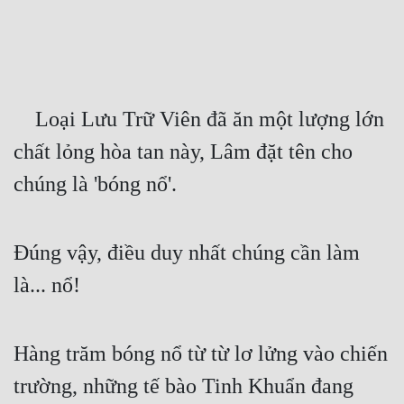
Free
Hậu Cung
Truyện Convert
    Loại Lưu Trữ Viên đã ăn một lượng lớn 
Truyện Dịch
chất lỏng hòa tan này, Lâm đặt tên cho 
Truyện Nhập Môn
chúng là 'bóng nổ'.
Truyện ngắn
Xa Lộ Dịch
Đúng vậy, điều duy nhất chúng cần làm 
là... nổ!
Cung Đấu
Cạnh Kỹ
Hàng trăm bóng nổ từ từ lơ lửng vào chiến 
Cổ Tiên Hiệp
trường, những tế bào Tinh Khuẩn đang 