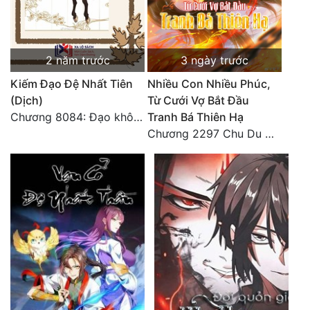
2 năm trước
3 ngày trước
Kiếm Đạo Đệ Nhất Tiên
Nhiều Con Nhiều Phúc,
(Dịch)
Từ Cưới Vợ Bắt Đầu
Chương 8084: Đạo không bờ bến (Đại kết cục) (10)
Tranh Bá Thiên Hạ
Chương 2297 Chu Du Du mang thai