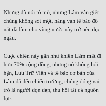
Đẹp
Nhưng dù nói tò mò, nhưng Lâm vẫn giết 
Đẹp Hiệp
chúng không sót một, hàng vạn tế bào đổ 
nát đã làm cho vùng nước này trở nên đục 
Tính Cách Nhân Vật :
ngầu.
Cơ Trí
Sát Phạt Quyết Đoán
Cuộc chiến này gần như khiến Lâm mất đi 
Vô Sỉ
hơn 70% cộng đồng, nhưng nó không hối 
Điềm Đạm
hận, Lưu Trữ Viên và tế bào cơ bản của 
Lâm đã đến chiến trường, chúng đóng vai 
trò là người dọn dẹp, thu hồi tất cả nguồn 
lực.