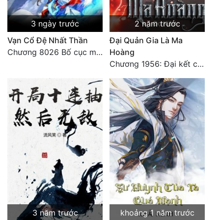
3 ngày trước
2 năm trước
Vạn Cổ Đệ Nhất Thần
Đại Quản Gia Là Ma
Chương 8026 Bố cục mới
Hoàng
Chương 1956: Đại kết cục
3 năm trước
khoảng 1 năm trước