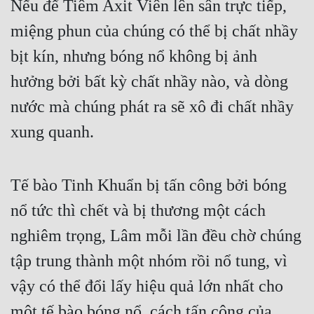
Nếu để Tiêm Axit Viên lên sân trực tiếp, 
Mưu Mô
miệng phun của chúng có thể bị chất nhầy 
bịt kín, nhưng bóng nổ không bị ảnh 
Mạt Thế
hưởng bởi bất kỳ chất nhầy nào, và dòng 
Mỹ Thực
nước mà chúng phát ra sẽ xô đi chất nhầy 
Ngôn Tình
xung quanh.
Ngược
Nữ Cường
Tế bào Tinh Khuẩn bị tấn công bởi bóng 
Nữ Phụ
nổ tức thì chết và bị thương một cách 
Phong Thủy - Tâm Linh
nghiêm trọng, Lâm mỗi lần đều chờ chúng 
Phương Tây
tập trung thành một nhóm rồi nổ tung, vì 
Phản Phái
vậy có thể đổi lấy hiệu quả lớn nhất cho 
Quan Trường
một tế bào bóng nổ, cách tấn công của 