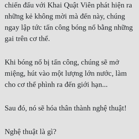
chiến đấu với Khai Quật Viên phát hiện ra 
Cổ Đại
những kẻ không mời mà đến này, chúng 
Du Hí
ngay lập tức tấn công bóng nổ bằng những 
Dã Sử
gai trên cơ thể.
Dị Giới
Dị Năng
Khi bóng nổ bị tấn công, chúng sẽ mở 
Gia Đấu
miệng, hút vào một lượng lớn nước, làm 
Góc Nhìn Nam
cho cơ thể phình ra đến giới hạn...
Góc Nhìn Nữ
Huyền Huyễn
Sau đó, nó sẽ hóa thân thành nghệ thuật!
Huyền Nghi
Huyền Ảo
Nghệ thuật là gì?