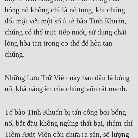
bóng nổ không chỉ là nổ tung, khi chúng 
Quân Sự
đối mặt với một số ít tế bào Tinh Khuẩn, 
Sảng Văn
chúng có thể trực tiếp nuốt, sử dụng chất 
Sắc
lỏng hòa tan trong cơ thể để hòa tan 
Sủng
chúng.
Thanh Xuân
Tiên Hiệp
Những Lưu Trữ Viên này ban đầu là bóng 
Tiểu Thuyết
nổ, khả năng ăn của chúng vốn rất mạnh.
Trinh Thám
Triều Đấu
Tế bào Tinh Khuẩn bị tấn công bởi bóng 
Trùng Sinh
nổ, bắt đầu không ngừng thất bại, thậm chí 
Trọng Sinh
Tiêm Axit Viên còn chưa ra sân, số lượng 