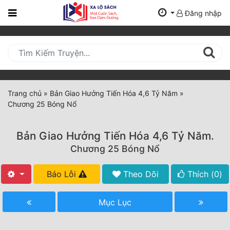
Đăng nhập
Trang
Chủ
Mới
Cập
Nhật
Trang chủ
»
Bản Giao Hưởng Tiến Hóa 4,6 Tỷ Năm
»
(current)
Chương 25 Bóng Nổ
BXH
Thể Loại
Bản Giao Hưởng Tiến Hóa 4,6 Tỷ Năm.
Chương 25 Bóng Nổ
Tất Cả
Báo Lỗi
Theo Dõi
Thích (
0
)
Truyện Mới Ra
Mục Lục
Hoàn Thành