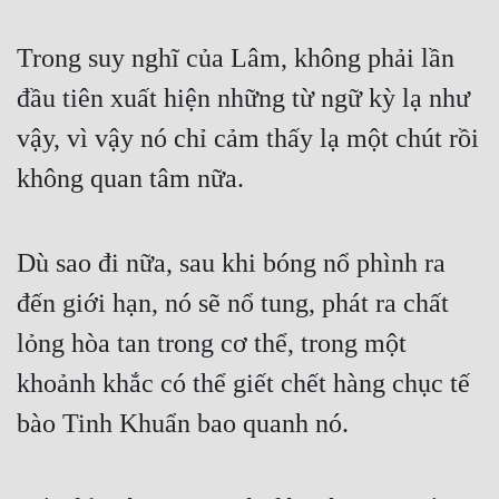
Hài Hước
Hệ Thống
Trong suy nghĩ của Lâm, không phải lần 
đầu tiên xuất hiện những từ ngữ kỳ lạ như 
Học Đường
vậy, vì vậy nó chỉ cảm thấy lạ một chút rồi 
Khoa Huyễn
không quan tâm nữa.
Khoa Huyễn Không Gian
Kinh Dị
Dù sao đi nữa, sau khi bóng nổ phình ra 
Kiếm Hiệp
đến giới hạn, nó sẽ nổ tung, phát ra chất 
Kỳ Huyễn
lỏng hòa tan trong cơ thể, trong một 
Kỳ Ảo
khoảnh khắc có thể giết chết hàng chục tế 
Linh Dị
bào Tinh Khuẩn bao quanh nó.
Làm Giàu
Lịch Sử