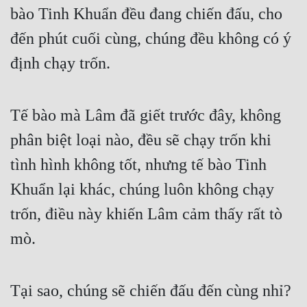
Đô Thị
bào Tinh Khuẩn đều đang chiến đấu, cho 
đến phút cuối cùng, chúng đều không có ý 
Đông Phương
định chạy trốn.
Đông Phương Huyền Huyễn
Đồng Nhân
Tế bào mà Lâm đã giết trước đây, không 
phân biệt loại nào, đều sẽ chạy trốn khi 
Cẩu Đạo Trường Sinh
tình hình không tốt, nhưng tế bào Tinh 
Ngự Thú
Khuẩn lại khác, chúng luôn không chạy 
Truyện Nam
trốn, điều này khiến Lâm cảm thấy rất tò 
Truyện Nữ
mò.
Vô Địch Lưu
Xây Dựng Thế Lực
Tại sao, chúng sẽ chiến đấu đến cùng nhỉ?
Đam Mỹ