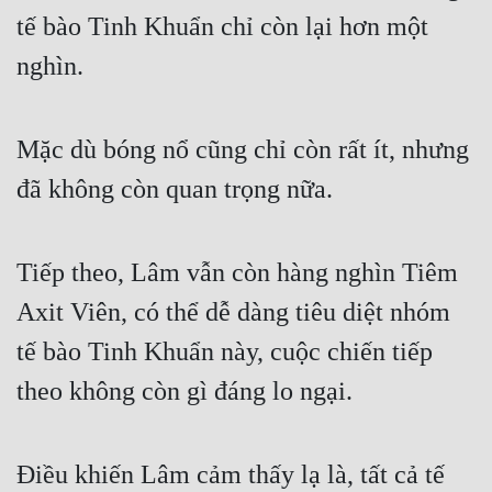
tế bào Tinh Khuẩn chỉ còn lại hơn một 
Tu Chân
nghìn.
Tu Tiên
Tội Phạm
Mặc dù bóng nổ cũng chỉ còn rất ít, nhưng 
Vô Địch
đã không còn quan trọng nữa.
Võ Hiệp
Võng Du
Tiếp theo, Lâm vẫn còn hàng nghìn Tiêm 
Xuyên Không
Axit Viên, có thể dễ dàng tiêu diệt nhóm 
Xuyên Nhanh
tế bào Tinh Khuẩn này, cuộc chiến tiếp 
Xuyên Sách
theo không còn gì đáng lo ngại.
Xuyên Thư
Điền Văn
Điều khiến Lâm cảm thấy lạ là, tất cả tế 