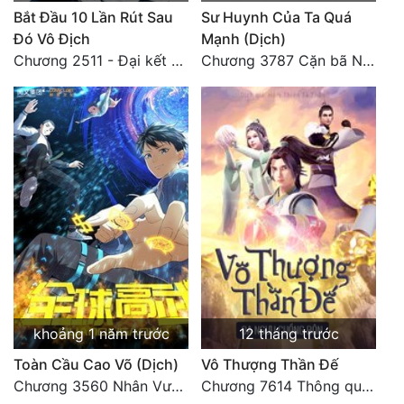
Bắt Đầu 10 Lần Rút Sau
Sư Huynh Của Ta Quá
Đó Vô Địch
Mạnh (Dịch)
Chương 2511 - Đại kết cục, Phiên ngoại thiên: Chư thiên quy nhất giới, vĩnh hằng thế giới. Hết!
Chương 3787 Cặn bã Nam Thiên Đạo
khoảng 1 năm trước
12 tháng trước
Toàn Cầu Cao Võ (Dịch)
Vô Thượng Thần Đế
Chương 3560 Nhân Vương trở về - END
Chương 7614 Thông quan ban thưởng, Ngục Hải Yên Thần Quang