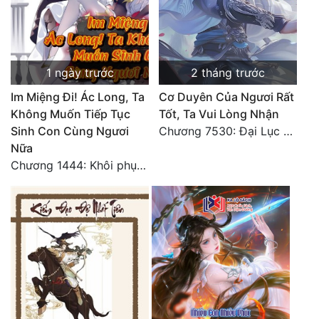
1 ngày trước
2 tháng trước
Im Miệng Đi! Ác Long, Ta
Cơ Duyên Của Ngươi Rất
Không Muốn Tiếp Tục
Tốt, Ta Vui Lòng Nhận
Sinh Con Cùng Ngươi
Chương 7530: Đại Lục Khởi Nguyên – Kiến Thành 71
Nữa
Chương 1444: Khôi phục quỹ đạo