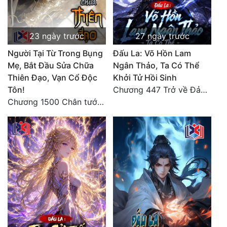
Đẹp
23 ngày trước
27 ngày trước
Đẹp Hiệp
Người Tại Từ Trong Bụng
Đấu La: Võ Hồn Lam
Mẹ, Bắt Đầu Sửa Chữa
Ngân Thảo, Ta Có Thể
Tính Cách Nhân Vật :
Thiên Đạo, Vạn Cổ Độc
Khởi Tử Hồi Sinh
Cơ Trí
Tôn!
Chương 447 Trở về Đảo Hải Thần
Chương 1500 Chân tướng thế giới! Tam thế hợp nhất! (kết thúc) (5)
Sát Phạt Quyết Đoán
Vô Sỉ
Điềm Đạm