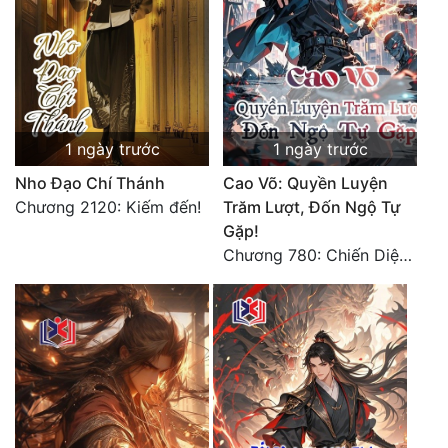
Tu Chân
Tu Tiên
Tội Phạm
Vô Địch
1 ngày trước
1 ngày trước
Nho Đạo Chí Thánh
Cao Võ: Quyền Luyện
Võ Hiệp
Chương 2120: Kiếm đến!
Trăm Lượt, Đốn Ngộ Tự
Võng Du
Gặp!
Chương 780: Chiến Diệp Nhất Tâm (3)
Xuyên Không
Xuyên Nhanh
Xuyên Sách
Xuyên Thư
Điền Văn