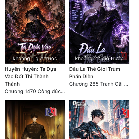
Quân Sự
Sảng Văn
Sắc
Sủng
khoảng 1 giờ trước
khoảng 22 giờ trước
Thanh Xuân
Huyền Huyễn: Ta Dựa
Đấu La Thế Giới Trùm
Tiên Hiệp
Vào Đốt Thi Thành
Phản Diện
Thánh
Chương 285 Tranh Cãi Giữa Sư Đồ
Tiểu Thuyết
Chương 1470 Công đức phi thăng
Trinh Thám
Triều Đấu
Trùng Sinh
Trọng Sinh