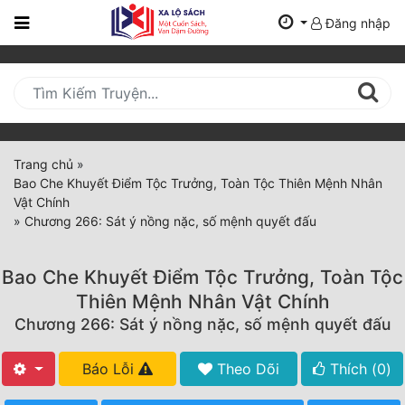
Đăng nhập
Trang
Chủ
Mới
Cập
Nhật
Trang chủ
»
(current)
Bao Che Khuyết Điểm Tộc Trưởng, Toàn Tộc Thiên Mệnh Nhân
BXH
Vật Chính
»
Chương 266: Sát ý nồng nặc, số mệnh quyết đấu
Thể Loại
Bao Che Khuyết Điểm Tộc Trưởng, Toàn Tộc
Tất Cả
Thiên Mệnh Nhân Vật Chính
Chương 266: Sát ý nồng nặc, số mệnh quyết đấu
Truyện Mới Ra
Hoàn Thành
Báo Lỗi
Theo Dõi
Thích (
0
)