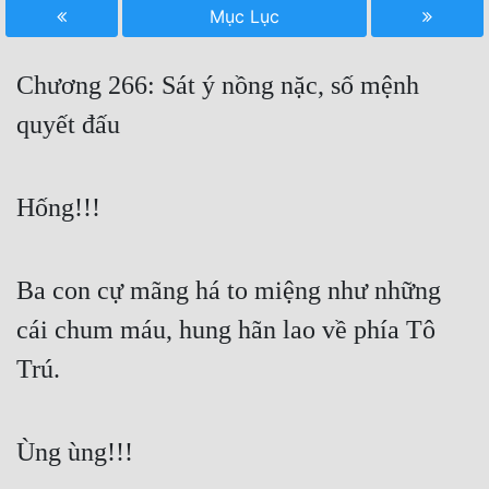
Mục Lục
Free
Hậu Cung
Chương 266: Sát ý nồng nặc, số mệnh
Truyện Convert
quyết đấu
Truyện Dịch
Hống!!!
Truyện Nhập Môn
Truyện ngắn
Ba con cự mãng há to miệng như những
Xa Lộ Dịch
cái chum máu, hung hãn lao về phía Tô
Trú.
Cung Đấu
Cạnh Kỹ
Ùng ùng!!!
Cổ Tiên Hiệp