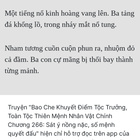
Cổ Đại
Một tiếng nổ kinh hoàng vang lên. Ba tảng
Du Hí
đá khổng lồ, trong nháy mắt nổ tung.
Dã Sử
Dị Giới
Nham tương cuồn cuộn phun ra, nhuộm đỏ
Dị Năng
cả đầm. Ba con cự mãng bị thổi bay thành
Gia Đấu
từng mảnh.
Góc Nhìn Nam
Góc Nhìn Nữ
Huyền Huyễn
Truyện "Bao Che Khuyết Điểm Tộc Trưởng,
Toàn Tộc Thiên Mệnh Nhân Vật Chính
Huyền Nghi
Chương 266: Sát ý nồng nặc, số mệnh
Huyền Ảo
quyết đấu" hiện chỉ hỗ trợ đọc trên app của