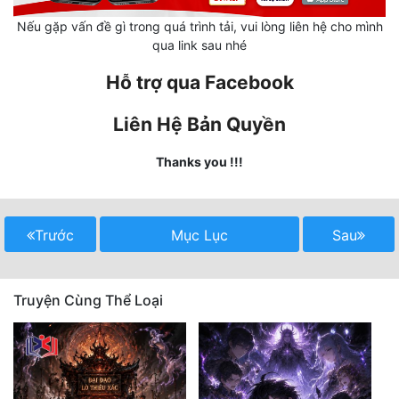
Nếu gặp vấn đề gì trong quá trình tải, vui lòng liên hệ cho mình
Mưu Mô
qua link sau nhé
Mạt Thế
Hỗ trợ qua Facebook
Mỹ Thực
Liên Hệ Bản Quyền
Ngôn Tình
Thanks you !!!
Ngược
Nữ Cường
Trước
Mục Lục
Sau
Nữ Phụ
Phong Thủy - Tâm Linh
Truyện Cùng Thể Loại
Phương Tây
Phản Phái
Quan Trường