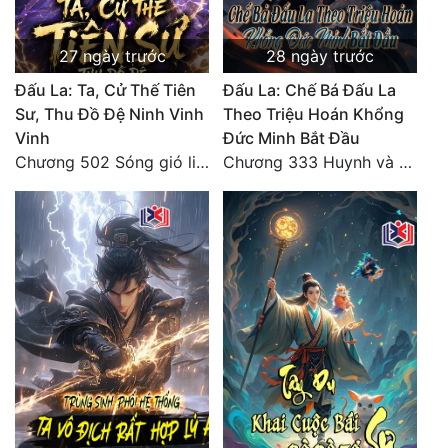
27 ngày trước
28 ngày trước
Đấu La: Ta, Cử Thế Tiên
Đấu La: Chế Bá Đấu La
Sư, Thu Đồ Đệ Ninh Vinh
Theo Triệu Hoán Khổng
Vinh
Đức Minh Bắt Đầu
Chương 502 Sóng gió liên hồi, nguy cơ sinh nở của Ninh Vinh Vinh [HẾT]
Chương 333 Huynh và đệ, thần và quân