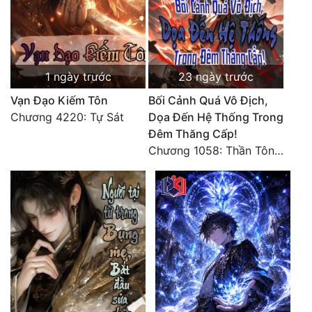
Đô Thị
Đông Phương
Đông Phương Huyền Huyễn
1 ngày trước
23 ngày trước
Đồng Nhân
Vạn Đạo Kiếm Tôn
Bối Cảnh Quá Vô Địch,
Chương 4220: Tự Sát
Dọa Đến Hệ Thống Trong
Đêm Thăng Cấp!
Cẩu Đạo Trường Sinh
Chương 1058: Thần Tôn vây giết, một kiếm bêu đầu, liều mạng một lần!
Ngự Thú
Truyện Nam
Truyện Nữ
Vô Địch Lưu
Xây Dựng Thế Lực
Đam Mỹ