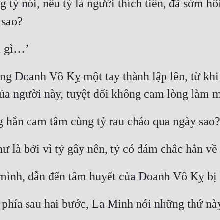
g tỷ nói, nếu tỷ là người thích tiền, đã sớm h
g Doanh Vô Kỵ một tay thành lập lên, từ khi 