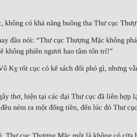
uay đầu nói: “Thư cục Thượng Mặc không phải
 Kỵ rốt cục có kế sách đối phó gì, nhưng vẫn
 thơ, hiện tại các đại Thư cục đã liên hợp lại
à đều ném ra một đống tiền, đến lúc đó Thư cụ
i, Thư cục Thượng Mặc một là không có cửa hà