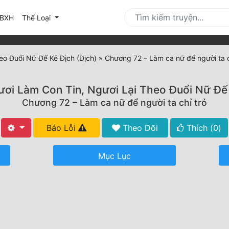
urrent)
BXH
Thể Loại
eo Đuổi Nữ Đế Kẻ Địch (Dịch)
»
Chương 72 – Làm ca nữ để người ta c
ơi Làm Con Tin, Ngươi Lại Theo Đuổi Nữ Đế
Chương 72 – Làm ca nữ để người ta chỉ trỏ
Báo Lỗi
Theo Dõi
Thích (
0
)
Mục Lục