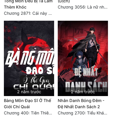
Tông Môn Đều Bị Ta Làm
(Dịch)
Thèm Khóc
Chương 3056: Là nữ nhân
Chương 2871: Cái này đánh nhẹ nhõm a
2 năm trước
2 năm trước
Bàng Môn Đạo Sĩ Ở Thế
Nhân Danh Bóng Đêm -
Giới Chí Quái
Đệ Nhất Danh Sách 2
Chương 400: Tiên Thiên Nhất khí, Thải Dược Quy Đỉnh(2)
Chương 2700: Tiểu Khánh Trần