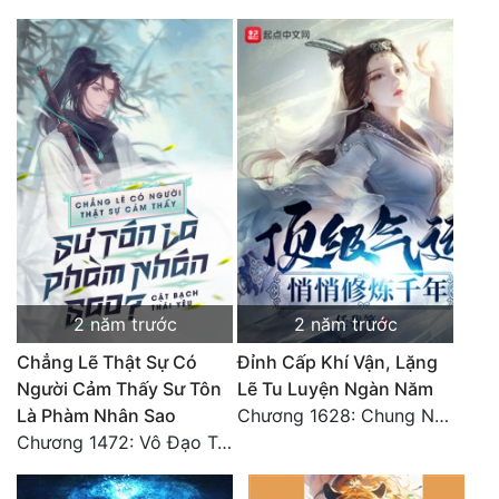
2 năm trước
2 năm trước
Chẳng Lẽ Thật Sự Có
Đỉnh Cấp Khí Vận, Lặng
Người Cảm Thấy Sư Tôn
Lẽ Tu Luyện Ngàn Năm
Là Phàm Nhân Sao
Chương 1628: Chung Nguyên Chí Cao (2)
Chương 1472: Vô Đạo Tông (Đại kết cục)