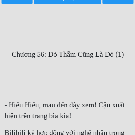
Free
Hậu Cung
Truyện Convert
Truyện Dịch
Truyện Nhập Môn
Truyện ngắn
Xa Lộ Dịch
Cung Đấu
- Hiểu Hiểu, mau đến đây xem! Cậu xuất 
Cạnh Kỹ
Cổ Tiên Hiệp
Bilibili ký hợp đồng với nghệ nhân trong 