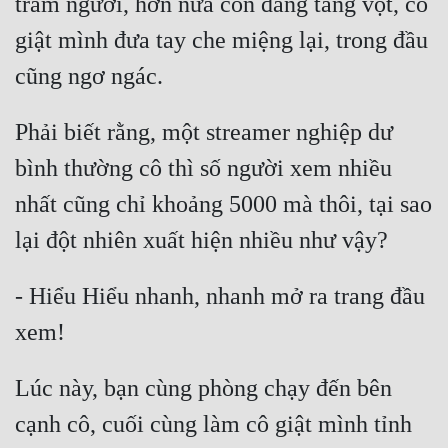
trăm người, hơn nữa còn đang tăng vọt, cô 
Quân Sự
giật mình đưa tay che miệng lại, trong đầu 
Sảng Văn
Sắc
Phải biết rằng, một streamer nghiệp dư 
Sủng
bình thường cô thì số người xem nhiều 
Thanh Xuân
nhất cũng chỉ khoảng 5000 mà thôi, tại sao 
Tiên Hiệp
Tiểu Thuyết
- Hiểu Hiểu nhanh, nhanh mở ra trang đầu 
Trinh Thám
Triều Đấu
Lúc này, bạn cùng phòng chạy đến bên 
Trùng Sinh
cạnh cô, cuối cùng làm cô giật mình tỉnh 
Trọng Sinh