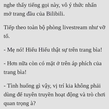
Hài Hước
nghe thấy tiếng gọi này, vô ý thức nhấn 
Hệ Thống
Học Đường
Tiếp theo toàn bộ phòng livestream như vỡ 
Khoa Huyễn
Khoa Huyễn Không Gian
Kinh Dị
Kiếm Hiệp
- Hơn nữa còn có mặt ở trên áp phích của 
Kỳ Huyễn
Kỳ Ảo
- Tình huống gì vậy, vị trí kia không phải 
Linh Dị
dùng để tuyên truyền hoạt động và trò chơi 
Làm Giàu
Lịch Sử