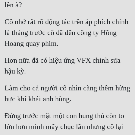
Đẹp
Cô nhớ rất rõ động tác trên áp phích chính 
Đẹp Hiệp
là tháng trước cô đã đến công ty Hồng 
Tính Cách Nhân Vật :
Cơ Trí
Hơn nữa đã có hiệu ứng VFX chỉnh sửa 
Sát Phạt Quyết Đoán
Vô Sỉ
Làm cho cả người cô nhìn càng thêm hừng 
Điềm Đạm
Đứng trước mặt một con hung thú còn to 
lớn hơn mình mấy chục lần nhưng cô lại 