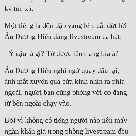
Cổ Đại
Du Hí
Một tiếng la dồn dập vang lên, cắt đứt lời 
Dã Sử
Dị Giới
Dị Năng
Gia Đấu
Âu Dương Hiểu nghi ngờ quay đầu lại, 
Góc Nhìn Nam
ánh mắt xuyên qua cửa kính nhìn ra phía 
Góc Nhìn Nữ
ngoài, người bạn cùng phòng với cô đang 
Huyền Huyễn
Huyền Nghi
Bởi vì không có tiếng người nào nên mấy 
Huyền Ảo
ngàn khán giả trong phòng livestream đều 