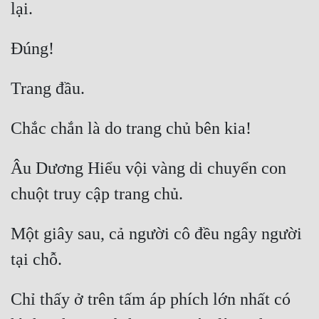
Tu Chân
Tu Tiên
Tội Phạm
Vô Địch
Võ Hiệp
Võng Du
Âu Dương Hiểu vội vàng di chuyển con 
Xuyên Không
Xuyên Nhanh
Một giây sau, cả người cô đều ngây người 
Xuyên Sách
Xuyên Thư
Chỉ thấy ở trên tấm áp phích lớn nhất có 
Điền Văn