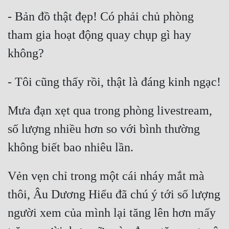
- Bản đồ thật đẹp! Có phải chủ phòng 
Mưu Mô
tham gia hoạt động quay chụp gì hay 
Mạt Thế
Mỹ Thực
Ngôn Tình
Ngược
Mưa đạn xẹt qua trong phòng livestream, 
Nữ Cường
số lượng nhiều hơn so với bình thường 
Nữ Phụ
Phong Thủy - Tâm Linh
Vẻn vẹn chỉ trong một cái nháy mắt mà 
Phương Tây
thôi, Âu Dương Hiểu đã chú ý tới số lượng 
Phản Phái
người xem của mình lại tăng lên hơn mấy 
Quan Trường