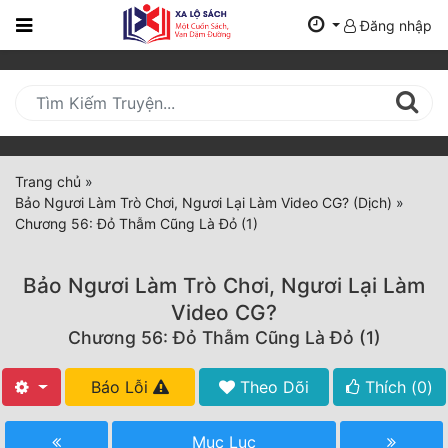
Đăng nhập
Trang
Chủ
Mới
Cập
Nhật
Trang chủ
»
(current)
Bảo Ngươi Làm Trò Chơi, Ngươi Lại Làm Video CG? (Dịch)
»
BXH
Chương 56: Đỏ Thẫm Cũng Là Đỏ (1)
Thể Loại
Bảo Ngươi Làm Trò Chơi, Ngươi Lại Làm
Video CG?
Tất Cả
Chương 56: Đỏ Thẫm Cũng Là Đỏ (1)
Truyện Mới Ra
Báo Lỗi
Theo Dõi
Thích (
0
)
Hoàn Thành
Mục Lục