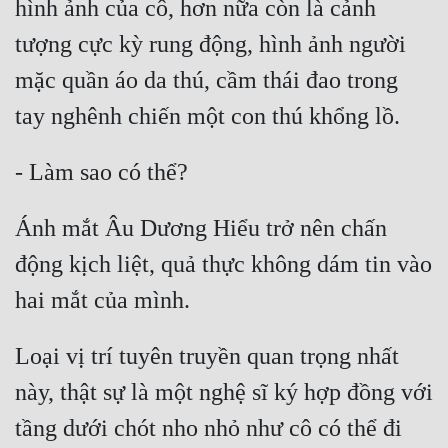
hình ảnh của cô, hơn nữa còn là cảnh 
Đô Thị
tượng cực kỳ rung động, hình ảnh người 
Đông Phương
mặc quần áo da thú, cầm thái đao trong 
Đông Phương Huyền Huyễn
Đồng Nhân
Cẩu Đạo Trường Sinh
Ánh mắt Âu Dương Hiểu trở nên chấn 
Ngự Thú
động kịch liệt, quả thực không dám tin vào 
Truyện Nam
Truyện Nữ
Loại vị trí tuyên truyền quan trọng nhất 
Vô Địch Lưu
này, thật sự là một nghệ sĩ ký hợp đồng với 
Xây Dựng Thế Lực
tầng dưới chót nho nhỏ như cô có thể đi 
Đam Mỹ