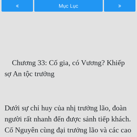
Mục Lục
Free
Hậu Cung
Truyện Convert
Truyện Dịch
Truyện Nhập Môn
    Chương 33: Cố gia, có Vương? Khiếp 
Truyện ngắn
Xa Lộ Dịch
Cung Đấu
Dưới sự chỉ huy của nhị trưởng lão, đoàn 
Cạnh Kỹ
người rất nhanh đến được sảnh tiếp khách. 
Cố Nguyên cùng đại trưởng lão và các cao 
Cổ Tiên Hiệp