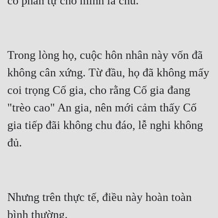
Mưu Mô
Mạt Thế
Trong lòng họ, cuộc hôn nhân này vốn đã 
Mỹ Thực
không cân xứng. Từ đầu, họ đã không mấy 
Ngôn Tình
coi trọng Cố gia, cho rằng Cố gia đang 
Ngược
"trèo cao" An gia, nên mới cảm thấy Cố 
Nữ Cường
gia tiếp đãi không chu đáo, lễ nghi không 
Nữ Phụ
Phong Thủy - Tâm Linh
Phương Tây
Phản Phái
Nhưng trên thực tế, điều này hoàn toàn 
Quan Trường