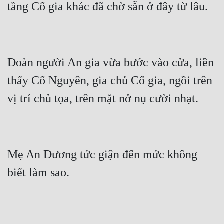
Cổ Đại
Du Hí
Dã Sử
Đoàn người An gia vừa bước vào cửa, liền 
Dị Giới
thấy Cố Nguyên, gia chủ Cố gia, ngồi trên 
Dị Năng
Gia Đấu
Góc Nhìn Nam
Góc Nhìn Nữ
Mẹ An Dương tức giận đến mức không 
Huyền Huyễn
Huyền Nghi
Huyền Ảo