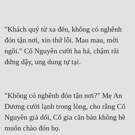
Tu Chân
Tu Tiên
"Khách quý từ xa đến, không có nghênh 
Tội Phạm
đón tận nơi, xin thứ lỗi. Mau mau, mời 
Vô Địch
ngồi." Cố Nguyên cười ha hả, chậm rãi 
Võ Hiệp
Võng Du
Xuyên Không
Xuyên Nhanh
"Không có nghênh đón tận nơi?" Mẹ An 
Xuyên Sách
Dương cười lạnh trong lòng, cho rằng Cố 
Xuyên Thư
Nguyên giả dối, Cố gia căn bản không hề 
Điền Văn