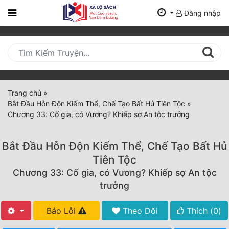
Đăng nhập
Trang
Chủ
Mới
Cập
Nhật
Trang chủ
»
(current)
Bắt Đầu Hỗn Độn Kiếm Thể, Chế Tạo Bất Hủ Tiên Tộc
»
BXH
Chương 33: Cố gia, có Vương? Khiếp sợ An tộc trưởng
Thể Loại
Bắt Đầu Hỗn Độn Kiếm Thể, Chế Tạo Bất Hủ
Tiên Tộc
Tất Cả
Chương 33: Cố gia, có Vương? Khiếp sợ An tộc
trưởng
Truyện Mới Ra
Hoàn Thành
Báo Lỗi
Theo Dõi
Thích (
0
)