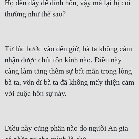
Họ đến đây để đính hôn, vậy mà lại bị coi 
Hài Hước
Hệ Thống
Học Đường
Khoa Huyễn
Từ lúc bước vào đến giờ, bà ta không cảm 
Khoa Huyễn Không Gian
nhận được chút tôn kính nào. Điều này 
Kinh Dị
càng làm tăng thêm sự bất mãn trong lòng 
Kiếm Hiệp
bà ta, vốn dĩ bà ta đã không mấy thiện cảm 
Kỳ Huyễn
Kỳ Ảo
Linh Dị
Làm Giàu
Điều này cũng phần nào do người An gia 
Lịch Sử