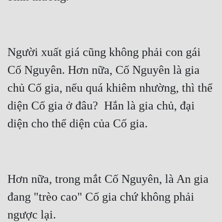
Quân Sự
Sảng Văn
Người xuất giá cũng không phải con gái 
Sắc
Cố Nguyên. Hơn nữa, Cố Nguyên là gia 
Sủng
chủ Cố gia, nếu quá khiêm nhường, thì thể 
Thanh Xuân
diện Cố gia ở đâu?  Hắn là gia chủ, đại 
Tiên Hiệp
Tiểu Thuyết
Trinh Thám
Triều Đấu
Hơn nữa, trong mắt Cố Nguyên, là An gia 
Trùng Sinh
đang "trèo cao" Cố gia chứ không phải 
Trọng Sinh