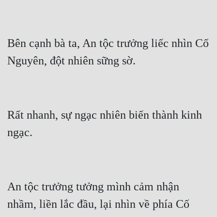
Đô Thị
Đông Phương
Bên cạnh bà ta, An tộc trưởng liếc nhìn Cố 
Đông Phương Huyền Huyễn
Đồng Nhân
Cẩu Đạo Trường Sinh
Rất nhanh, sự ngạc nhiên biến thành kinh 
Ngự Thú
Truyện Nam
Truyện Nữ
Vô Địch Lưu
An tộc trưởng tưởng mình cảm nhận 
Xây Dựng Thế Lực
nhầm, liền lắc đầu, lại nhìn về phía Cố 
Đam Mỹ