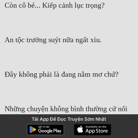
Những chuyện không bình thường cứ nối 
tiếp nhau, lại càng lúc càng khiến người ta 
Tải App Để Đọc Truyện Sớm Nhất