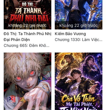
khoảng 22 giờ trước
khoảng 22 giờ trước
Đô Thị: Ta Thành Phú Nhị
Kiếm Bảo Vương
Đại Phản Diện
Chương 1330: Làm Việc Rồi (4/5)
Chương 665: Đêm Không Dấu Vết