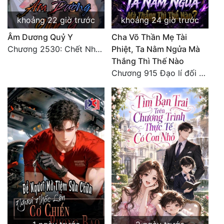
khoảng 22 giờ trước
khoảng 24 giờ trước
Âm Dương Quỷ Y
Cha Võ Thần Mẹ Tài
Chương 2530: Chết Như Thế Nào
Phiệt, Ta Nằm Ngửa Mà
Thắng Thì Thế Nào
Chương 915 Đạo lí đối nhân xử thế! Ta biết làm cơm là chuyện rất kỳ quái sao?