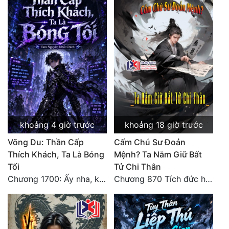
khoảng 4 giờ trước
khoảng 18 giờ trước
Võng Du: Thần Cấp
Cấm Chú Sư Đoản
Thích Khách, Ta Là Bóng
Mệnh? Ta Nắm Giữ Bất
Tối
Tử Chi Thân
Chương 1700: Ấy nha, không có chuyện gì!
Chương 870 Tích đức hành thiện