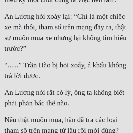
Tu Chân
An Lương hỏi xoáy lại: “Chỉ là một chiếc 
Tu Tiên
xe mà thôi, tham số trên mạng đầy ra, thật 
Tội Phạm
sự muốn mua xe nhưng lại không tìm hiểu 
Vô Địch
Võ Hiệp
“......” Trần Hào bị hỏi xoáy, á khẩu không 
Võng Du
Xuyên Không
Xuyên Nhanh
An Lương nói rất có lý, ông ta không biết 
Xuyên Sách
Xuyên Thư
Nếu thật muốn mua, hẳn đã tra các loại 
Điền Văn