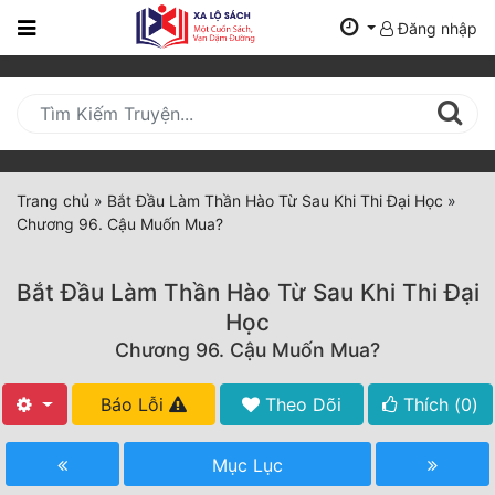
Đăng nhập
Trang
Chủ
Mới
Cập
Nhật
Trang chủ
»
Bắt Đầu Làm Thần Hào Từ Sau Khi Thi Đại Học
»
(current)
Chương 96. Cậu Muốn Mua?
BXH
Thể Loại
Bắt Đầu Làm Thần Hào Từ Sau Khi Thi Đại
Học
Chương 96. Cậu Muốn Mua?
Tất Cả
Truyện Mới Ra
Báo Lỗi
Theo Dõi
Thích (
0
)
Hoàn Thành
Mục Lục