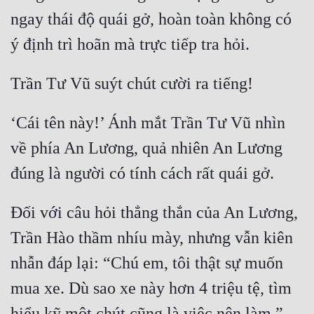
ngay thái độ quái gở, hoàn toàn không có 
Quân Sự
Sảng Văn
Sắc
Sủng
‘Cái tên này!’ Ánh mắt Trần Tư Vũ nhìn 
Thanh Xuân
về phía An Lương, quả nhiên An Lương 
Tiên Hiệp
Tiểu Thuyết
Đối với câu hỏi thẳng thắn của An Lương, 
Trinh Thám
Trần Hào thầm nhíu mày, nhưng vẫn kiên 
Triều Đấu
nhẫn đáp lại: “Chú em, tôi thật sự muốn 
Trùng Sinh
mua xe. Dù sao xe này hơn 4 triệu tệ, tìm 
Trọng Sinh