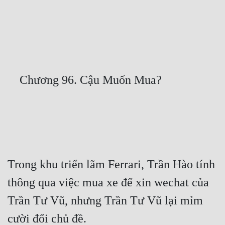
Free
Hậu Cung
Truyện Convert
Truyện Dịch
Truyện Nhập Môn
Truyện ngắn
Xa Lộ Dịch
Trong khu triển lãm Ferrari, Trần Hào tính 
Cung Đấu
thông qua việc mua xe để xin wechat của 
Cạnh Kỹ
Trần Tư Vũ, nhưng Trần Tư Vũ lại mỉm 
Cổ Tiên Hiệp