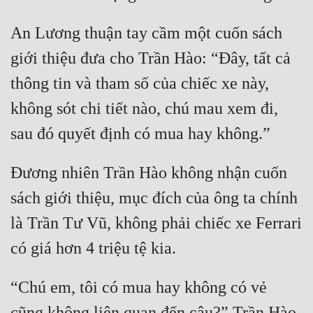
Đô Thị
An Lương thuận tay cầm một cuốn sách 
Đông Phương
giới thiệu đưa cho Trần Hào: “Đây, tất cả 
Đông Phương Huyền Huyễn
thông tin và tham số của chiếc xe này, 
Đồng Nhân
không sót chi tiết nào, chú mau xem đi, 
Cẩu Đạo Trường Sinh
Đương nhiên Trần Hào không nhận cuốn 
Ngự Thú
sách giới thiệu, mục đích của ông ta chính 
Truyện Nam
là Trần Tư Vũ, không phải chiếc xe Ferrari 
Truyện Nữ
Vô Địch Lưu
“Chú em, tôi có mua hay không có vẻ 
Xây Dựng Thế Lực
cũng không liên quan đến cậu?” Trần Hào 
Đam Mỹ