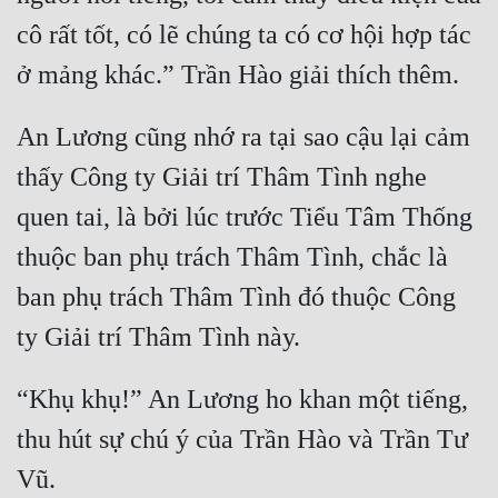
Hài Hước
cô rất tốt, có lẽ chúng ta có cơ hội hợp tác 
Hệ Thống
Học Đường
An Lương cũng nhớ ra tại sao cậu lại cảm 
Khoa Huyễn
thấy Công ty Giải trí Thâm Tình nghe 
Khoa Huyễn Không Gian
quen tai, là bởi lúc trước Tiểu Tâm Thống 
Kinh Dị
thuộc ban phụ trách Thâm Tình, chắc là 
Kiếm Hiệp
ban phụ trách Thâm Tình đó thuộc Công 
Kỳ Huyễn
Kỳ Ảo
“Khụ khụ!” An Lương ho khan một tiếng, 
Linh Dị
thu hút sự chú ý của Trần Hào và Trần Tư 
Làm Giàu
Lịch Sử