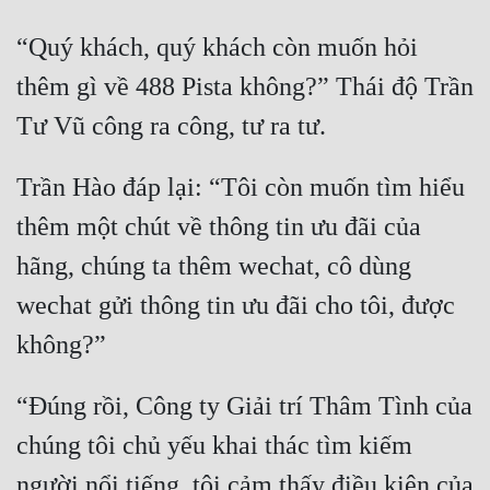
Cổ Đại
“Quý khách, quý khách còn muốn hỏi 
Du Hí
thêm gì về 488 Pista không?” Thái độ Trần 
Dã Sử
Dị Giới
Trần Hào đáp lại: “Tôi còn muốn tìm hiểu 
Dị Năng
thêm một chút về thông tin ưu đãi của 
Gia Đấu
hãng, chúng ta thêm wechat, cô dùng 
Góc Nhìn Nam
wechat gửi thông tin ưu đãi cho tôi, được 
Góc Nhìn Nữ
Huyền Huyễn
“Đúng rồi, Công ty Giải trí Thâm Tình của 
Huyền Nghi
chúng tôi chủ yếu khai thác tìm kiếm 
Huyền Ảo
người nổi tiếng, tôi cảm thấy điều kiện của 