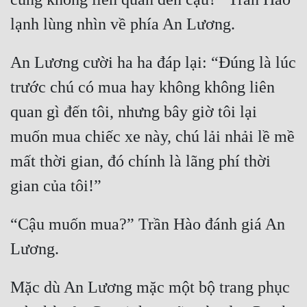
Đẹp
Đẹp Hiệp
An Lương cười ha ha đáp lại: “Đúng là lúc 
trước chú có mua hay không không liên 
Tính Cách Nhân Vật :
quan gì đến tôi, nhưng bây giờ tôi lại 
Cơ Trí
muốn mua chiếc xe này, chú lải nhải lề mề 
Sát Phạt Quyết Đoán
mất thời gian, đó chính là lãng phí thời 
Vô Sỉ
Điềm Đạm
“Cậu muốn mua?” Trần Hào đánh giá An 
Mặc dù An Lương mặc một bộ trang phục 