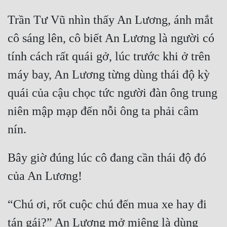
Trần Tư Vũ nhìn thấy An Lương, ánh mắt 
Mưu Mô
cô sáng lên, cô biết An Lương là người có 
Mạt Thế
tính cách rất quái gở, lúc trước khi ở trên 
Mỹ Thực
máy bay, An Lương từng dùng thái độ kỳ 
Ngôn Tình
quái của cậu chọc tức người đàn ông trung 
Ngược
niên mập mạp đến nỗi ông ta phải câm 
Nữ Cường
Nữ Phụ
Bây giờ đúng lúc cô đang cần thái độ đó 
Phong Thủy - Tâm Linh
Phương Tây
Phản Phái
“Chú ơi, rốt cuộc chú đến mua xe hay đi 
tán gái?” An Lương mở miệng là dùng 
Quan Trường