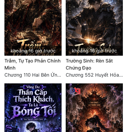
Đẹp
Đẹp Hiệp
Tính Cách Nhân Vật :
khoảng 16 giờ trước
khoảng 16 giờ trước
Cơ Trí
Trẫm, Tự Tạo Phản Chính
Trường Sinh: Rèn Sắt
Sát Phạt Quyết Đoán
Mình
Chứng Đạo
Chương 110 Hai Bên Ứng Phó
Chương 552 Huyết Hỏa Độn Hư, nhân quả chưa dứt
Vô Sỉ
Điềm Đạm