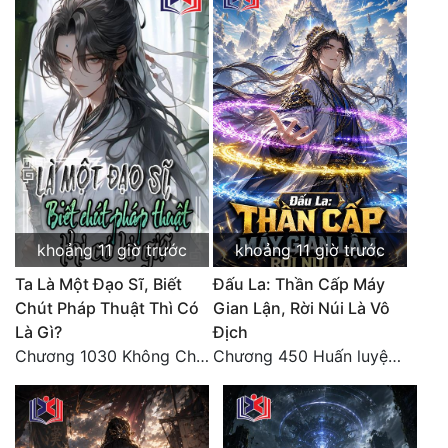
Tu Chân
Tu Tiên
Tội Phạm
Vô Địch
Võ Hiệp
Võng Du
khoảng 11 giờ trước
khoảng 11 giờ trước
Xuyên Không
Ta Là Một Đạo Sĩ, Biết
Đấu La: Thần Cấp Máy
Xuyên Nhanh
Chút Pháp Thuật Thì Có
Gian Lận, Rời Núi Là Vô
Là Gì?
Địch
Xuyên Sách
Chương 1030 Không Chi Hoàng Nguyên Đại Hư
Chương 450 Huấn luyện thực chiến, Long Linh Cơ đối chiến bốn người Cổ Nguyệt và Vũ Lân!
Xuyên Thư
Điền Văn