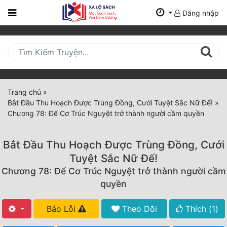
Đăng nhập
Trang
Chủ
Mới
Cập
Nhật
Trang chủ
»
(current)
Bắt Đầu Thu Hoạch Được Trùng Đồng, Cưới Tuyệt Sắc Nữ Đế!
»
BXH
Chương 78: Để Cơ Trúc Nguyệt trở thành người cầm quyền
Thể Loại
Bắt Đầu Thu Hoạch Được Trùng Đồng, Cưới
Tuyệt Sắc Nữ Đế!
Tất Cả
Chương 78: Để Cơ Trúc Nguyệt trở thành người cầm
quyền
Truyện Mới Ra
Hoàn Thành
Báo Lỗi
Theo Dõi
Thích (
1
)