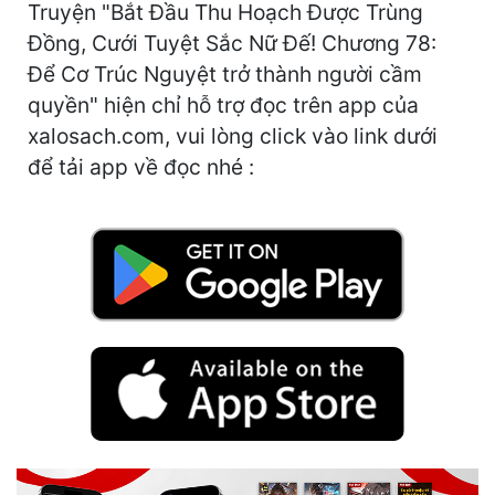
Truyện "Bắt Đầu Thu Hoạch Được Trùng
Cổ Đại
Đồng, Cưới Tuyệt Sắc Nữ Đế! Chương 78:
Du Hí
Để Cơ Trúc Nguyệt trở thành người cầm
quyền" hiện chỉ hỗ trợ đọc trên app của
Dã Sử
xalosach.com, vui lòng click vào link dưới
Dị Giới
để tải app về đọc nhé :
Dị Năng
Gia Đấu
Góc Nhìn Nam
Góc Nhìn Nữ
Huyền Huyễn
Huyền Nghi
Huyền Ảo