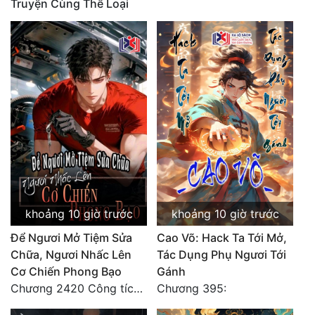
Truyện Cùng Thể Loại
Mưu Mô
Mạt Thế
Mỹ Thực
Ngôn Tình
Ngược
Nữ Cường
Nữ Phụ
khoảng 10 giờ trước
khoảng 10 giờ trước
Phong Thủy - Tâm Linh
Để Ngươi Mở Tiệm Sửa
Cao Võ: Hack Ta Tới Mở,
Phương Tây
Chữa, Ngươi Nhấc Lên
Tác Dụng Phụ Ngươi Tới
Cơ Chiến Phong Bạo
Gánh
Phản Phái
Chương 2420 Công tích vĩ đại!! Cơ Tu Chi Thần?!
Chương 395:
Quan Trường