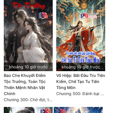
Quân Sự
Sảng Văn
Sắc
Sủng
Thanh Xuân
Tiên Hiệp
khoảng 10 giờ trước
khoảng 10 giờ trước
Tiểu Thuyết
Bao Che Khuyết Điểm
Võ Hiệp: Bắt Đầu Tru Tiên
Trinh Thám
Tộc Trưởng, Toàn Tộc
Kiếm, Chế Tạo Tu Tiên
Thiên Mệnh Nhân Vật
Tông Môn
Triều Đấu
Chính
Chương 500: Đánh bại Quái Ngư, tiến nhập Hồng Thụ lâm
Trùng Sinh
Chương 300: Chờ đợi, thời khắc truy sát đến gần.
Trọng Sinh