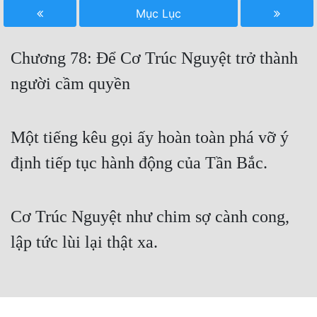
Mục Lục
Free
Hậu Cung
Chương 78: Để Cơ Trúc Nguyệt trở thành
Truyện Convert
người cầm quyền
Truyện Dịch
Truyện Nhập Môn
Một tiếng kêu gọi ấy hoàn toàn phá vỡ ý
định tiếp tục hành động của Tần Bắc.
Truyện ngắn
Xa Lộ Dịch
Cơ Trúc Nguyệt như chim sợ cành cong,
lập tức lùi lại thật xa.
Cung Đấu
Cạnh Kỹ
Cổ Tiên Hiệp