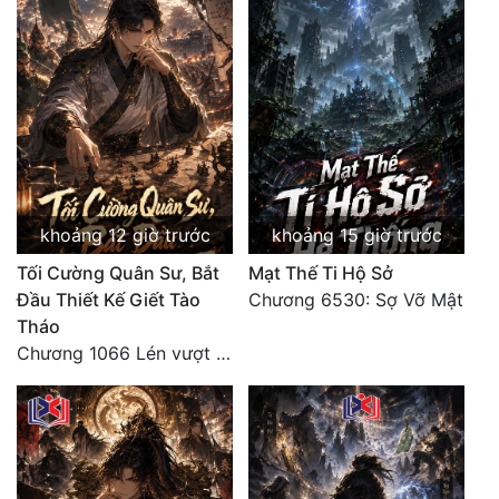
Đô Thị
Đông Phương
Đông Phương Huyền Huyễn
Đồng Nhân
Cẩu Đạo Trường Sinh
khoảng 12 giờ trước
khoảng 15 giờ trước
Tối Cường Quân Sư, Bắt
Mạt Thế Ti Hộ Sở
Ngự Thú
Đầu Thiết Kế Giết Tào
Chương 6530: Sợ Vỡ Mật
Truyện Nam
Tháo
Chương 1066 Lén vượt Nam Bì, đánh thẳng Nghiệp Thành (2/2)
Truyện Nữ
Vô Địch Lưu
Xây Dựng Thế Lực
Đam Mỹ