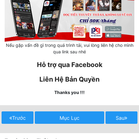
Hài Hước
Hệ Thống
Học Đường
Khoa Huyễn
Nếu gặp vấn đề gì trong quá trình tải, vui lòng liên hệ cho mình
Khoa Huyễn Không Gian
qua link sau nhé
Hỗ trợ qua Facebook
Kinh Dị
Kiếm Hiệp
Liên Hệ Bản Quyền
Kỳ Huyễn
Thanks you !!!
Kỳ Ảo
Linh Dị
Trước
Mục Lục
Sau
Làm Giàu
Lịch Sử