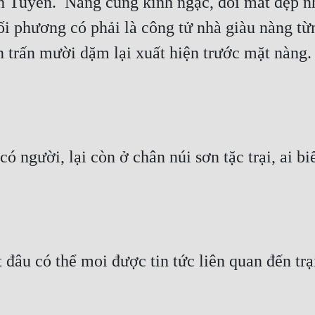
 Tuyền.  Nàng cũng kinh ngạc, đôi mắt đẹp nh
i phương có phải là công tử nhà giàu nàng từ
 trấn mười dặm lại xuất hiện trước mặt nàng. 
 người, lại còn ở chân núi sơn tặc trại, ai biế
ết đâu có thể moi được tin tức liên quan đến tr