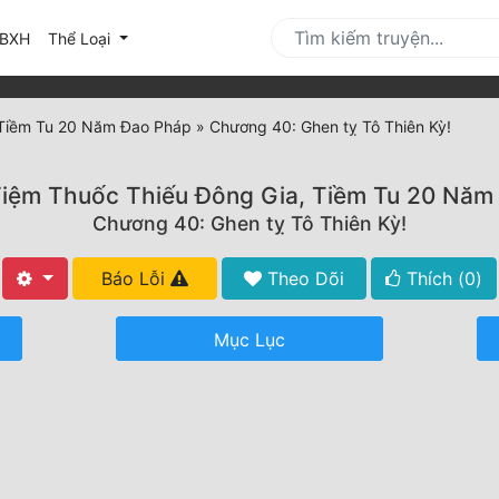
urrent)
BXH
Thể Loại
 Tiềm Tu 20 Năm Đao Pháp
»
Chương 40: Ghen tỵ Tô Thiên Kỳ!
Tiệm Thuốc Thiếu Đông Gia, Tiềm Tu 20 Năm
Chương 40: Ghen tỵ Tô Thiên Kỳ!
Báo Lỗi
Theo Dõi
Thích (
0
)
Mục Lục