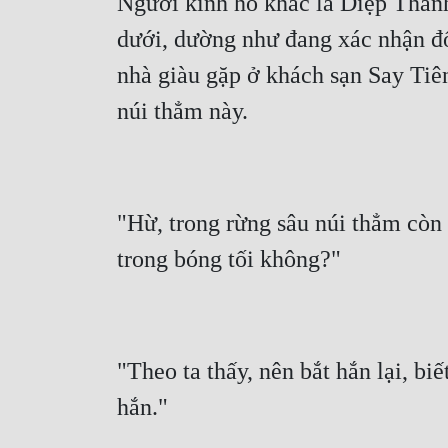
Người kinh hô khác là Diệp Thanh
dưới, dường như đang xác nhận đố
nhà giàu gặp ở khách sạn Say Tiên
"Hừ, trong rừng sâu núi thẳm còn có
"Theo ta thấy, nên bắt hắn lại, bi