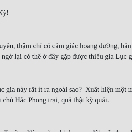
yền, thậm chí có cảm giác hoang đường, hắn c
c gia này rất ít ra ngoài sao?  Xuất hiện một 