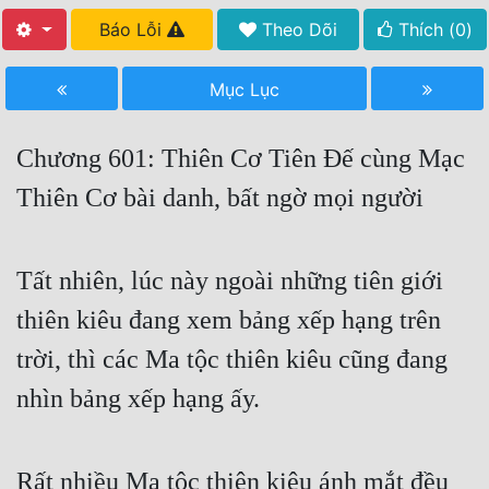
Báo Lỗi
Theo Dõi
Thích (
0
)
Free
Hậu Cung
Mục Lục
Truyện Convert
Chương 601: Thiên Cơ Tiên Đế cùng Mạc
Truyện Dịch
Thiên Cơ bài danh, bất ngờ mọi người
Truyện Nhập Môn
Truyện ngắn
Tất nhiên, lúc này ngoài những tiên giới
Xa Lộ Dịch
thiên kiêu đang xem bảng xếp hạng trên
trời, thì các Ma tộc thiên kiêu cũng đang
Cung Đấu
nhìn bảng xếp hạng ấy.
Cạnh Kỹ
Cổ Tiên Hiệp
Rất nhiều Ma tộc thiên kiêu ánh mắt đều