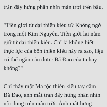
Cổ Đại
tràn đầy hưng phấn nhìn màn trời trên bầu.
Du Hí
Dã Sử
"Tiên giới tứ đại thiên kiêu ư? Không ngờ
Dị Giới
trong một Kim Nguyên, Tiên giới lại nắm
giữ tứ đại thiên kiêu. Chỉ là không biết
Dị Năng
thực lực của bốn thiên kiêu này ra sao, liệu
Gia Đấu
có thể ngăn cản được Bá Đao của ta hay
Góc Nhìn Nam
không?"
Góc Nhìn Nữ
Huyền Huyễn
Chỉ thấy một Ma tộc thiên kiêu tay cầm
Huyền Nghi
Bá Đao, ánh mắt tràn đầy hưng phấn nhìn
Huyền Ảo
nội dung trên màn trời. Ánh mắt hưng