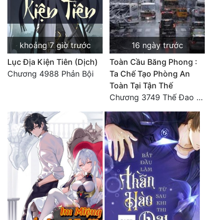
Đô Thị
Đông Phương
khoảng 7 giờ trước
16 ngày trước
Đông Phương Huyền Huyễn
Lục Địa Kiện Tiên (Dịch)
Toàn Cầu Băng Phong :
Đồng Nhân
Chương 4988 Phản Bội
Ta Chế Tạo Phòng An
Toàn Tại Tận Thế
Chương 3749 Thế Đao xuất kích
Cẩu Đạo Trường Sinh
Ngự Thú
Truyện Nam
Truyện Nữ
Vô Địch Lưu
Xây Dựng Thế Lực
Đam Mỹ