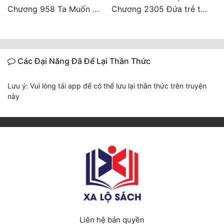
Chương 958 Ta Muốn Cùng Các Cô Vĩnh Viễn Ở Bên Nhau (2) Hết
Chương 2305 Đứa trẻ trong bụng Chu Du Du ra đời
Các Đại Năng Đã Để Lại Thần Thức
Lưu ý: Vui lòng tải app để có thể lưu lại thần thức trên truyện
này
Liên hệ bản quyền