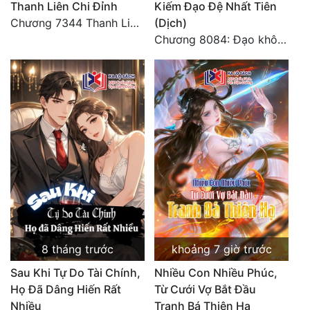
Thanh Liên Chi Đỉnh
Kiếm Đạo Đệ Nhất Tiên
Chương 7344 Thanh Liên đỉnh (Đại kết cục) (2) HẾT.
(Dịch)
Chương 8084: Đạo không bờ bến (Đại kết cục) (10)
8 tháng trước
khoảng 7 giờ trước
Sau Khi Tự Do Tài Chính,
Nhiều Con Nhiều Phúc,
Họ Đã Dâng Hiến Rất
Từ Cưới Vợ Bắt Đầu
Nhiều
Tranh Bá Thiên Hạ