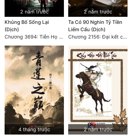
2 năm trước
2 năm trước
Khủng Bố Sống Lại
Ta Có 90 Nghìn Tỷ Tiền
(Dịch)
Liếm Cẩu (Dịch)
Chương 3694: Tiễn Họ Đoạn Đường Cuối - Hoàn
Chương 2156: Đại kết cục!!!
4 tháng trước
2 năm trước