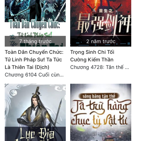
Tu Chân
Tu Tiên
Tội Phạm
7 tháng trước
2 năm trước
Vô Địch
Toàn Dân Chuyển Chức:
Trọng Sinh Chi Tối
Võ Hiệp
Tử Linh Pháp Sư! Ta Tức
Cường Kiếm Thần
Là Thiên Tai (Dịch)
Chương 4728: Tân thế giới (đại kết cục) (10)
Võng Du
Chương 6104 Cuối cùng (HẾT)
Xuyên Không
Xuyên Nhanh
Xuyên Sách
Xuyên Thư
Điền Văn