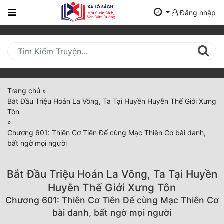
Đăng nhập
Trang
Chủ
Mới
Cập
Nhật
Trang chủ
»
(current)
Bắt Đầu Triệu Hoán La Võng, Ta Tại Huyền Huyễn Thế Giới Xưng
BXH
Tôn
»
Thể Loại
Chương 601: Thiên Cơ Tiên Đế cùng Mạc Thiên Cơ bài danh,
bất ngờ mọi người
Tất Cả
Bắt Đầu Triệu Hoán La Võng, Ta Tại Huyền
Truyện Mới Ra
Huyễn Thế Giới Xưng Tôn
Chương 601: Thiên Cơ Tiên Đế cùng Mạc Thiên Cơ
Hoàn Thành
bài danh, bất ngờ mọi người