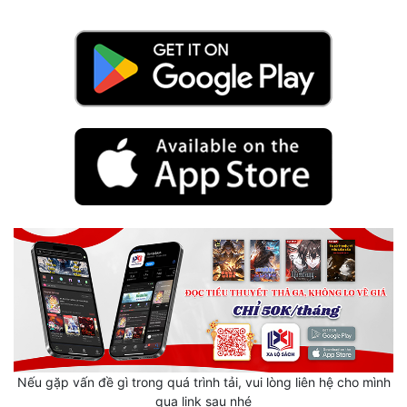
Mưu Mô
Mạt Thế
Mỹ Thực
Ngôn Tình
Ngược
Nữ Cường
Nữ Phụ
Phong Thủy - Tâm Linh
Phương Tây
Phản Phái
Nếu gặp vấn đề gì trong quá trình tải, vui lòng liên hệ cho mình
Quan Trường
qua link sau nhé