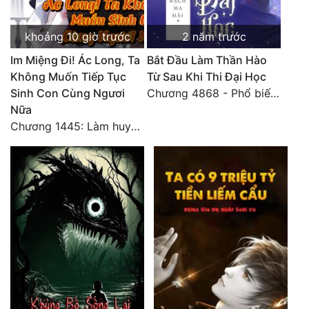
Đẹp
khoảng 10 giờ trước
2 năm trước
Đẹp Hiệp
Im Miệng Đi! Ác Long, Ta
Bắt Đầu Làm Thần Hào
Không Muốn Tiếp Tục
Từ Sau Khi Thi Đại Học
Tính Cách Nhân Vật :
Sinh Con Cùng Ngươi
Chương 4868 - Phổ biến Hạ Quốc tệ!
Nữa
Cơ Trí
Chương 1445: Làm huynh đệ, ở trong lòng
Sát Phạt Quyết Đoán
Vô Sỉ
Điềm Đạm