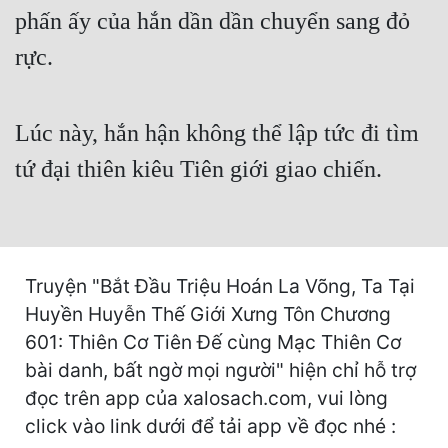
Hài Hước
phấn ấy của hắn dần dần chuyển sang đỏ
Hệ Thống
rực.
Học Đường
Khoa Huyễn
Lúc này, hắn hận không thể lập tức đi tìm
tứ đại thiên kiêu Tiên giới giao chiến.
Khoa Huyễn Không Gian
Kinh Dị
Kiếm Hiệp
Truyện "Bắt Đầu Triệu Hoán La Võng, Ta Tại
Kỳ Huyễn
Huyền Huyễn Thế Giới Xưng Tôn Chương
Kỳ Ảo
601: Thiên Cơ Tiên Đế cùng Mạc Thiên Cơ
Linh Dị
bài danh, bất ngờ mọi người" hiện chỉ hỗ trợ
đọc trên app của xalosach.com, vui lòng
Làm Giàu
click vào link dưới để tải app về đọc nhé :
Lịch Sử