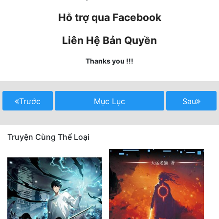
Quân Sự
Hỗ trợ qua Facebook
Sảng Văn
Liên Hệ Bản Quyền
Sắc
Thanks you !!!
Sủng
Thanh Xuân
Trước
Mục Lục
Sau
Tiên Hiệp
Tiểu Thuyết
Truyện Cùng Thể Loại
Trinh Thám
Triều Đấu
Trùng Sinh
Trọng Sinh