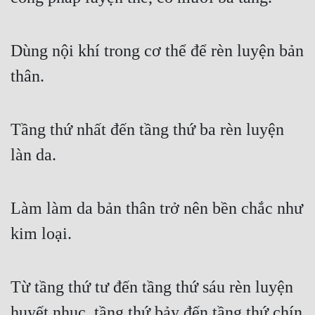
Hài Hước
Hệ Thống
Dùng nội khí trong cơ thể để rèn luyện bản 
Học Đường
thân.
Khoa Huyễn
Khoa Huyễn Không Gian
Tầng thứ nhất đến tầng thứ ba rèn luyện 
Kinh Dị
làn da.
Kiếm Hiệp
Kỳ Huyễn
Làm làm da bản thân trở nên bền chắc như 
Kỳ Ảo
kim loại.
Linh Dị
Từ tầng thứ tư đến tầng thứ sáu rèn luyện 
Làm Giàu
huyết nhục, tầng thứ bảy đến tầng thứ chín 
Lịch Sử