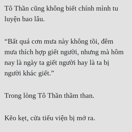
Tô Thần cũng không biết chính mình tu 
Đẹp
luyện bao lâu.
Đẹp Hiệp
Tính Cách Nhân Vật :
“Bất quá cơn mưa này không tồi, đêm 
mưa thích hợp giết người, nhưng mà hôm 
Cơ Trí
nay là ngày ta giết người hay là ta bị 
Sát Phạt Quyết Đoán
người khác giết.”
Vô Sỉ
Điềm Đạm
Trong lòng Tô Thần thầm than.
Kẽo kẹt, cửa tiểu viện bị mở ra.