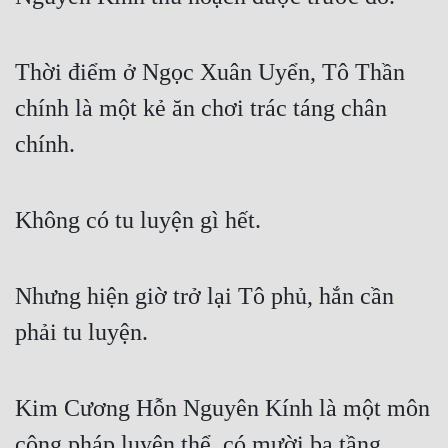
Cổ Đại
Du Hí
Thời điểm ở Ngọc Xuân Uyển, Tô Thần 
Dã Sử
chính là một kẻ ăn chơi trác táng chân 
Dị Giới
chính.
Dị Năng
Gia Đấu
Không có tu luyện gì hết.
Góc Nhìn Nam
Nhưng hiện giờ trở lại Tô phủ, hắn cần 
Góc Nhìn Nữ
phải tu luyện.
Huyền Huyễn
Huyền Nghi
Kim Cương Hỗn Nguyên Kính là một môn 
Huyền Ảo
công pháp luyện thể, có mười ba tầng.