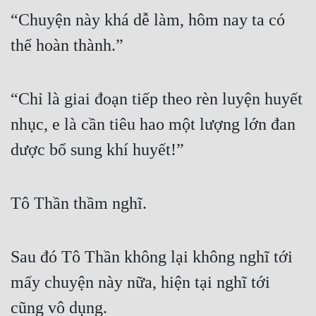
“Chuyện này khá dễ làm, hôm nay ta có 
Quân Sự
thể hoàn thành.”
Sảng Văn
Sắc
“Chỉ là giai đoạn tiếp theo rèn luyện huyết 
Sủng
nhục, e là cần tiêu hao một lượng lớn đan 
Thanh Xuân
dược bổ sung khí huyết!”
Tiên Hiệp
Tiểu Thuyết
Tô Thần thầm nghĩ.
Trinh Thám
Triều Đấu
Sau đó Tô Thần không lại không nghĩ tới 
Trùng Sinh
mấy chuyện này nữa, hiện tại nghĩ tới 
Trọng Sinh
cũng vô dụng.