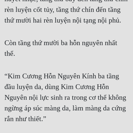
rèn luyện cốt tủy, tầng thứ chín đến tầng 
Mưu Mô
thứ mười hai rèn luyện nội tạng nội phủ.
Mạt Thế
Mỹ Thực
Còn tầng thứ mười ba hỗn nguyên nhất 
Ngôn Tình
thể.
Ngược
Nữ Cường
“Kim Cương Hỗn Nguyên Kính ba tầng 
Nữ Phụ
đầu luyện da, dùng Kim Cương Hỗn 
Phong Thủy - Tâm Linh
Nguyên nội lực sinh ra trong cơ thể không 
Phương Tây
ngừng áp súc màng da, làm màng da cứng 
rắn như thiết.”
Phản Phái
Quan Trường