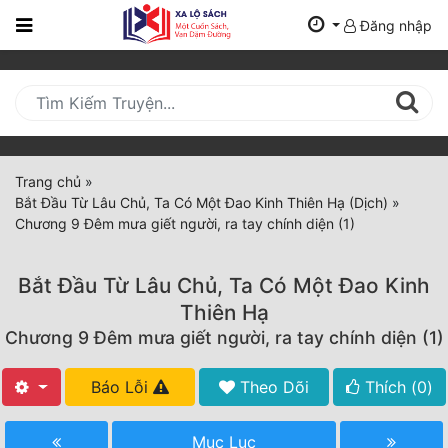
Đăng nhập
Trang
Chủ
Mới
Cập
Nhật
Trang chủ
»
(current)
Bắt Đầu Từ Lâu Chủ, Ta Có Một Đao Kinh Thiên Hạ (Dịch)
»
BXH
Chương 9 Đêm mưa giết người, ra tay chính diện (1)
Thể Loại
Bắt Đầu Từ Lâu Chủ, Ta Có Một Đao Kinh
Thiên Hạ
Tất Cả
Chương 9 Đêm mưa giết người, ra tay chính diện (1)
Truyện Mới Ra
Báo Lỗi
Theo Dõi
Thích (
0
)
Hoàn Thành
Mục Lục