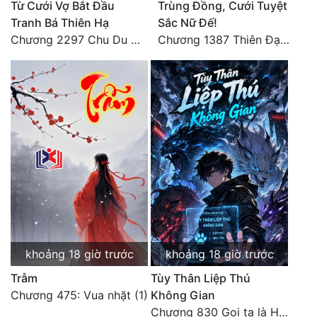
Từ Cưới Vợ Bắt Đầu
Trùng Đồng, Cưới Tuyệt
Tranh Bá Thiên Hạ
Sắc Nữ Đế!
Chương 2297 Chu Du Du mang thai
Chương 1387 Thiên Đạo đắc ý
khoảng 18 giờ trước
khoảng 18 giờ trước
Trẫm
Tùy Thân Liệp Thú
Chương 475: Vua nhặt (1)
Không Gian
Chương 830 Gọi ta là Hòa Sa