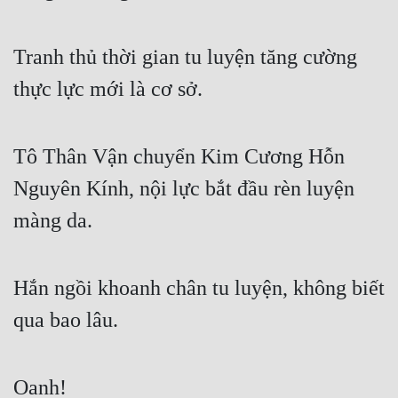
Tu Chân
Tranh thủ thời gian tu luyện tăng cường 
Tu Tiên
thực lực mới là cơ sở.
Tội Phạm
Vô Địch
Tô Thân Vận chuyển Kim Cương Hỗn 
Võ Hiệp
Nguyên Kính, nội lực bắt đầu rèn luyện 
Võng Du
màng da.
Xuyên Không
Xuyên Nhanh
Hắn ngồi khoanh chân tu luyện, không biết 
Xuyên Sách
qua bao lâu.
Xuyên Thư
Điền Văn
Oanh!