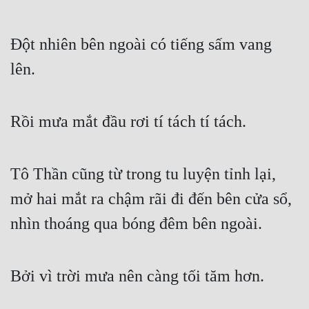
Đô Thị
Đông Phương
Đột nhiên bên ngoài có tiếng sấm vang 
Đông Phương Huyền Huyễn
lên.
Đồng Nhân
Rồi mưa mắt đầu rơi tí tách tí tách.
Cẩu Đạo Trường Sinh
Ngự Thú
Tô Thần cũng từ trong tu luyện tỉnh lại, 
mở hai mắt ra chậm rãi đi đến bên cửa sổ, 
Truyện Nam
nhìn thoáng qua bóng đêm bên ngoài.
Truyện Nữ
Vô Địch Lưu
Bởi vì trời mưa nên càng tối tăm hơn.
Xây Dựng Thế Lực
Đam Mỹ