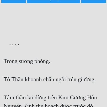
Free
Hậu Cung
Truyện Convert
Truyện Dịch
    . . . .
Truyện Nhập Môn
Truyện ngắn
Trong sương phòng.
Xa Lộ Dịch
Tô Thần khoanh chân ngồi trên giường.
Cung Đấu
Cạnh Kỹ
Tâm thần lại dừng trên Kim Cương Hỗn 
Cổ Tiên Hiệp
Nguyên Kính thu hoạch được trước đó.