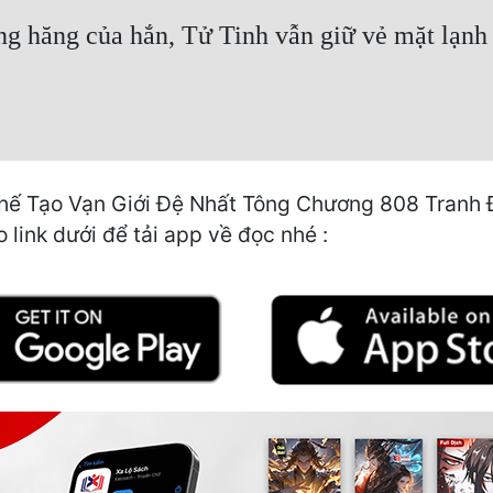
ng hăng của hắn, Tử Tinh vẫn giữ vẻ mặt lạnh 
hế Tạo Vạn Giới Đệ Nhất Tông Chương 808 Tranh Đấ
 link dưới để tải app về đọc nhé :