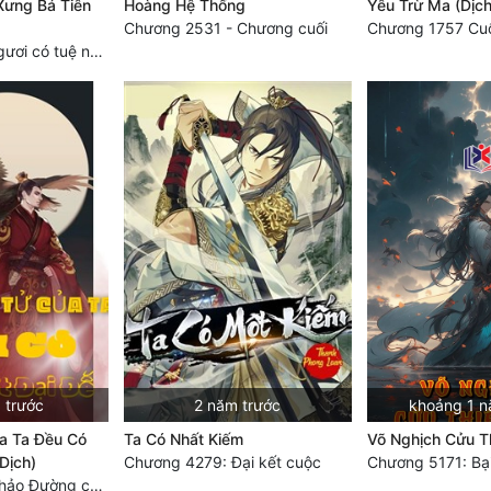
Xưng Bá Tiên
Hoàng Hệ Thống
Yêu Trừ Ma (Dịch
Chương 2531 - Chương cuối
Chương 2429 Ngươi có tuệ nhãn? Ta có...
 trước
2 năm trước
khoảng 1 n
a Ta Đều Có
Ta Có Nhất Kiếm
Võ Nghịch Cửu Th
Dịch)
Chương 4279: Đại kết cuộc
Chương 2026: Thảo Đường chi mê, xanh thẳm tinh cầu