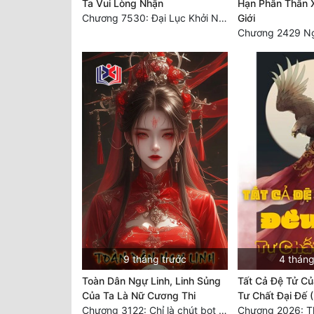
Ta Vui Lòng Nhận
Hạn Phân Thân 
Chương 7530: Đại Lục Khởi Nguyên – Kiến Thành 71
Giới
9 tháng trước
4 tháng
Toàn Dân Ngự Linh, Linh Sủng
Tất Cả Đệ Tử Củ
Của Ta Là Nữ Cương Thi
Tư Chất Đại Đế (
Chương 3122: Chỉ là chút bọt nước! Điều kiện và tài liệu!**