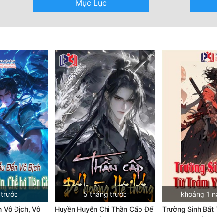
Mục Lục
 trước
5 tháng trước
khoảng 1 n
 Vô Địch, Vô
Huyền Huyễn Chi Thần Cấp Đế
Trường Sinh Bất