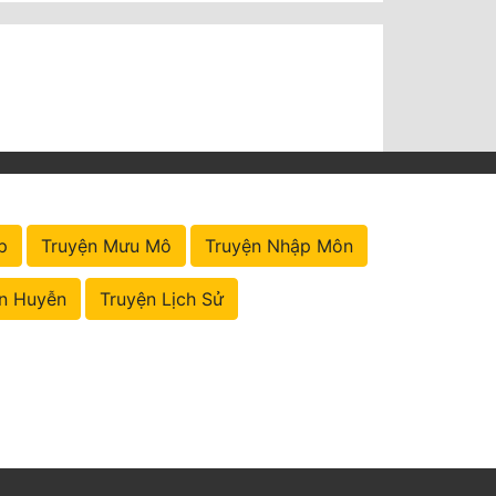
p
Truyện Mưu Mô
Truyện Nhập Môn
n Huyễn
Truyện Lịch Sử