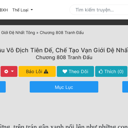
urrent)
BXH
Thể Loại
 Giới Đệ Nhất Tông
»
Chương 808 Tranh Đấu
ầu Vô Địch Tiên Đế, Chế Tạo Vạn Giới Đệ Nhấ
Chương 808 Tranh Đấu
Báo Lỗi
Theo Dõi
Thích (
0
)
Mục Lục
ng, trên trán gân xanh nổi lên như những con