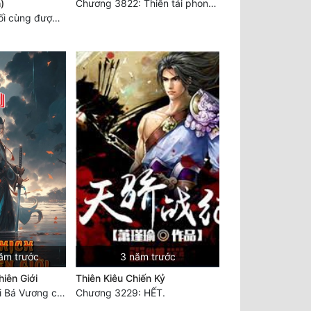
)
Chương 3822: Thiên tái phong vân một tiếng cười
Chương 1757 Cuối cùng được bình tĩnh (hết)
ăm trước
3 năm trước
iên Giới
Thiên Kiêu Chiến Kỷ
Chương 5171: Bại Bá Vương chi tử, làm thịt Bá Vương hậu duệ
Chương 3229: HẾT.