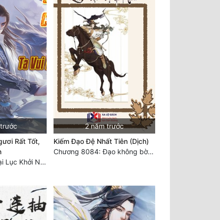
 trước
2 năm trước
ươi Rất Tốt,
Kiếm Đạo Đệ Nhất Tiên (Dịch)
n
Chương 8084: Đạo không bờ bến (Đại kết cục) (10)
Chương 7530: Đại Lục Khởi Nguyên – Kiến Thành 71