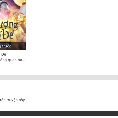
g trước
 Đế
Chương 7614 Thông quan ban thưởng, Ngục Hải Yên Thần Quang
trên truyện này