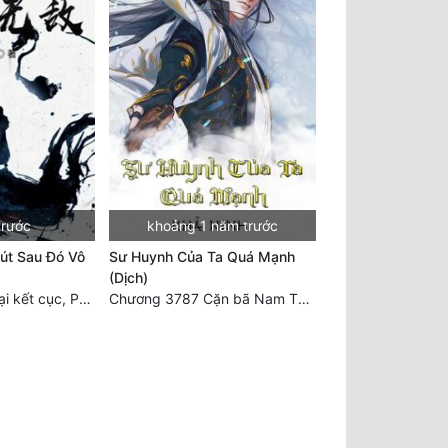
trước
khoảng 1 năm trước
út Sau Đó Vô
Sư Huynh Của Ta Quá Mạnh
(Dịch)
Chương 2511 - Đại kết cục, Phiên ngoại thiên: Chư thiên quy nhất giới, vĩnh hằng thế giới. Hết!
Chương 3787 Cặn bã Nam Thiên Đạo