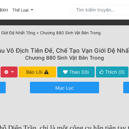
urrent)
BXH
Thể Loại
 Giới Đệ Nhất Tông
»
Chương 880 Sinh Vật Bên Trong
ầu Vô Địch Tiên Đế, Chế Tạo Vạn Giới Đệ Nhấ
Chương 880 Sinh Vật Bên Trong
Báo Lỗi
Theo Dõi
Thích (
0
)
Mục Lục
 Diệp Trần, chỉ là một công cụ hắn tiện tay t