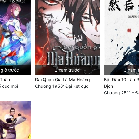
giờ trước
2 năm trước
3 năm 
 Thần
Đại Quản Gia Là Ma Hoàng
Bắt Đầu 10 Lần R
 cục mới
Chương 1956: Đại kết cục
Địch