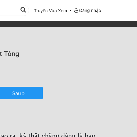
Đăng nhập
Truyện Vừa Xem
t Tông
Sau
ạo ra, kỳ thật chẳng đáng là bao.