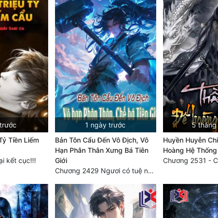
trước
1 ngày trước
5 tháng
Tỷ Tiền Liếm
Bản Tôn Cẩu Đến Vô Địch, Vô
Huyền Huyễn Chi
Hạn Phân Thân Xưng Bá Tiên
Hoàng Hệ Thống
 kết cục!!!
Giới
Chương 2531 - C
Chương 2429 Ngươi có tuệ nhãn? Ta có...