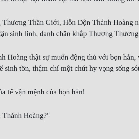
 Thương Thần Giới, Hỗn Độn Thánh Hoàng nà
 tận sinh linh, danh chấn khắp Thượng Thươn
h Hoàng thật sự muốn động thủ với bọn hắn, 
ể sinh tồn, thậm chí một chút hy vọng sống só
a tể vận mệnh của bọn hắn!
ộn Thánh Hoàng?"