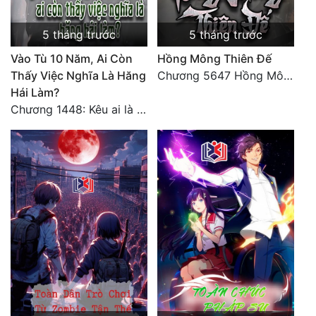
Đẹp
5 tháng trước
5 tháng trước
Đẹp Hiệp
Vào Tù 10 Năm, Ai Còn
Hồng Mông Thiên Đế
Thấy Việc Nghĩa Là Hăng
Chương 5647 Hồng Mông Thiên Đế (HẾT)
Hái Làm?
Tính Cách Nhân Vật :
Chương 1448: Kêu ai là cha?
Cơ Trí
Sát Phạt Quyết Đoán
Vô Sỉ
Điềm Đạm