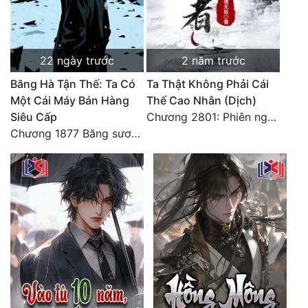
Đô Thị
Đông Phương
22 ngày trước
2 năm trước
Đông Phương Huyền Huyễn
Băng Hà Tận Thế: Ta Có
Ta Thật Không Phải Cái
Đồng Nhân
Một Cái Máy Bán Hàng
Thế Cao Nhân (Dịch)
Siêu Cấp
Chương 2801: Phiên ngoại 6: Sau khi trở về, hạ du năm tháng. 3
Chương 1877 Băng sương kết giới
Cẩu Đạo Trường Sinh
Ngự Thú
Truyện Nam
Truyện Nữ
Vô Địch Lưu
Xây Dựng Thế Lực
Đam Mỹ