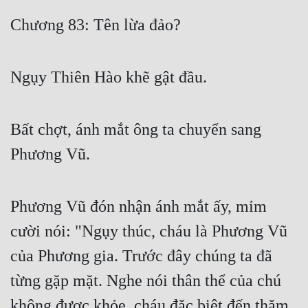
Free
Chương 83: Tên lừa đảo?
Hậu Cung
Ngụy Thiên Hào khẽ gật đầu.
Truyện Convert
Truyện Dịch
Bất chợt, ánh mắt ông ta chuyển sang
Truyện Nhập Môn
Phương Vũ.
Truyện ngắn
Xa Lộ Dịch
Phương Vũ đón nhận ánh mắt ấy, mỉm
cười nói: "Ngụy thúc, cháu là Phương Vũ
Cung Đấu
của Phương gia. Trước đây chúng ta đã
Cạnh Kỹ
từng gặp mặt. Nghe nói thân thể của chú
Cổ Tiên Hiệp
không được khỏe, cháu đặc biệt đến thăm