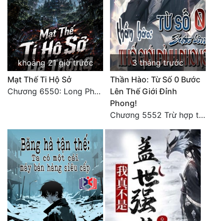
Tu Chân
Tu Tiên
Tội Phạm
khoảng 21 giờ trước
3 tháng trước
Vô Địch
Mạt Thế Ti Hộ Sở
Thần Hào: Từ Số 0 Bước
Võ Hiệp
Chương 6550: Long Phượng Thần Trận
Lên Thế Giới Đỉnh
Phong!
Võng Du
Chương 5552 Trừ hợp tác, không còn cách nào khác!
Xuyên Không
Xuyên Nhanh
Xuyên Sách
Xuyên Thư
Điền Văn