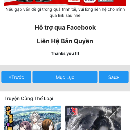
Nếu gặp vấn đề gì trong quá trình tải, vui lòng liên hệ cho mình
Mưu Mô
qua link sau nhé
Mạt Thế
Hỗ trợ qua Facebook
Mỹ Thực
Liên Hệ Bản Quyền
Ngôn Tình
Thanks you !!!
Ngược
Nữ Cường
Trước
Mục Lục
Sau
Nữ Phụ
Phong Thủy - Tâm Linh
Truyện Cùng Thể Loại
Phương Tây
Phản Phái
Quan Trường