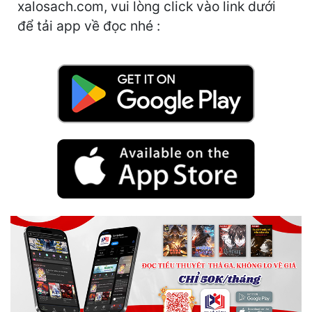
xalosach.com, vui lòng click vào link dưới
Hài Hước
để tải app về đọc nhé :
Hệ Thống
Học Đường
Khoa Huyễn
Khoa Huyễn Không Gian
Kinh Dị
Kiếm Hiệp
Kỳ Huyễn
Kỳ Ảo
Linh Dị
Làm Giàu
Lịch Sử