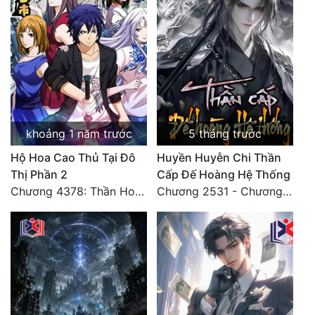
Quân Sự
Sảng Văn
Sắc
Sủng
khoảng 1 năm trước
5 tháng trước
Thanh Xuân
Hộ Hoa Cao Thủ Tại Đô
Huyền Huyễn Chi Thần
Tiên Hiệp
Thị Phần 2
Cấp Đế Hoàng Hệ Thống
Tiểu Thuyết
Chương 4378: Thần Hoàng Hạ Thiên (Đại kết cục) (03)
Chương 2531 - Chương cuối
Trinh Thám
Triều Đấu
Trùng Sinh
Trọng Sinh