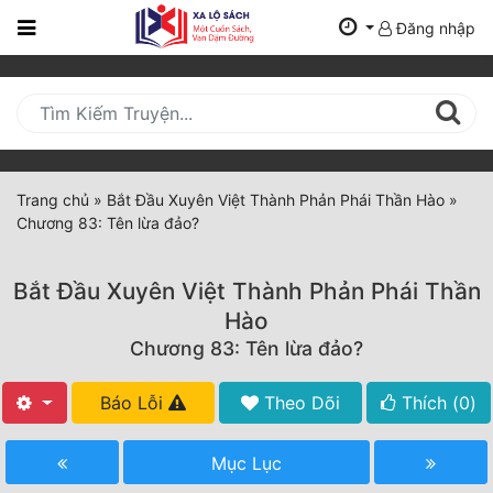
Đăng nhập
Trang
Chủ
Mới
Cập
Nhật
Trang chủ
»
Bắt Đầu Xuyên Việt Thành Phản Phái Thần Hào
»
(current)
Chương 83: Tên lừa đảo?
BXH
Thể Loại
Bắt Đầu Xuyên Việt Thành Phản Phái Thần
Hào
Chương 83: Tên lừa đảo?
Tất Cả
Truyện Mới Ra
Báo Lỗi
Theo Dõi
Thích (
0
)
Hoàn Thành
Mục Lục