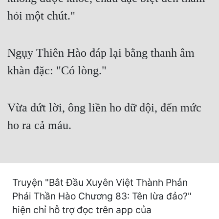
Cổ Đại
hỏi một chút."
Du Hí
Dã Sử
Ngụy Thiên Hào đáp lại bằng thanh âm
Dị Giới
khàn đặc: "Có lòng."
Dị Năng
Gia Đấu
Vừa dứt lời, ông liền ho dữ dội, đến mức
ho ra cả máu.
Góc Nhìn Nam
Góc Nhìn Nữ
Huyền Huyễn
Truyện "Bắt Đầu Xuyên Việt Thành Phản
Huyền Nghi
Phái Thần Hào Chương 83: Tên lừa đảo?"
Huyền Ảo
hiện chỉ hỗ trợ đọc trên app của