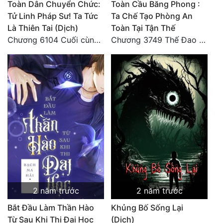
Toàn Dân Chuyển Chức:
Toàn Cầu Băng Phong :
Quân Sự
Tử Linh Pháp Sư! Ta Tức
Ta Chế Tạo Phòng An
Là Thiên Tai (Dịch)
Toàn Tại Tận Thế
Sảng Văn
Chương 6104 Cuối cùng (HẾT)
Chương 3749 Thế Đao xuất kích
Sắc
Sủng
Thanh Xuân
Tiên Hiệp
Tiểu Thuyết
Trinh Thám
Triều Đấu
2 năm trước
2 năm trước
Trùng Sinh
Bắt Đầu Làm Thần Hào
Khủng Bố Sống Lại
Trọng Sinh
Từ Sau Khi Thi Đại Học
(Dịch)