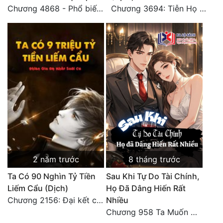
Chương 4868 - Phổ biến Hạ Quốc tệ!
Chương 3694: Tiễn Họ Đoạn Đường Cuối - Hoàn
Tu Chân
Tu Tiên
Tội Phạm
Vô Địch
Võ Hiệp
Võng Du
Xuyên Không
Xuyên Nhanh
2 năm trước
8 tháng trước
Xuyên Sách
Ta Có 90 Nghìn Tỷ Tiền
Sau Khi Tự Do Tài Chính,
Liếm Cẩu (Dịch)
Họ Đã Dâng Hiến Rất
Xuyên Thư
Chương 2156: Đại kết cục!!!
Nhiều
Điền Văn
Chương 958 Ta Muốn Cùng Các Cô Vĩnh Viễn Ở Bên Nhau (2) Hết