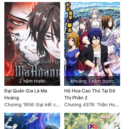
Đô Thị
Đông Phương
Đông Phương Huyền Huyễn
Đồng Nhân
Cẩu Đạo Trường Sinh
Ngự Thú
2 năm trước
khoảng 1 năm trước
Truyện Nam
Đại Quản Gia Là Ma
Hộ Hoa Cao Thủ Tại Đô
Truyện Nữ
Hoàng
Thị Phần 2
Chương 1956: Đại kết cục
Chương 4378: Thần Hoàng Hạ Thiên (Đại kết cục) (03)
Vô Địch Lưu
Xây Dựng Thế Lực
Đam Mỹ