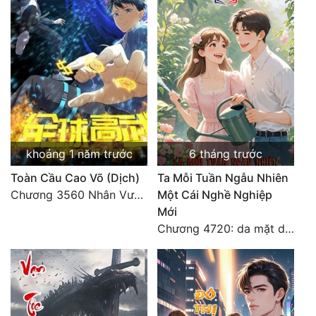
Đẹp
Đẹp Hiệp
Tính Cách Nhân Vật :
Cơ Trí
Sát Phạt Quyết Đoán
khoảng 1 năm trước
6 tháng trước
Toàn Cầu Cao Võ (Dịch)
Ta Mỗi Tuần Ngẫu Nhiên
Vô Sỉ
Chương 3560 Nhân Vương trở về - END
Một Cái Nghề Nghiệp
Điềm Đạm
Mới
Chương 4720: da mặt dày