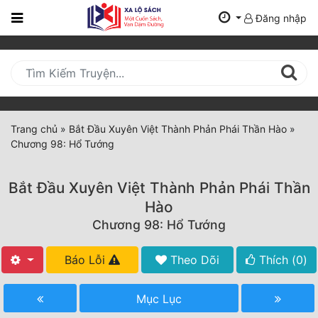
Đăng nhập
Trang
Chủ
Mới
Cập
Nhật
Trang chủ
»
Bắt Đầu Xuyên Việt Thành Phản Phái Thần Hào
»
(current)
Chương 98: Hổ Tướng
BXH
Thể Loại
Bắt Đầu Xuyên Việt Thành Phản Phái Thần
Hào
Chương 98: Hổ Tướng
Tất Cả
Truyện Mới Ra
Báo Lỗi
Theo Dõi
Thích (
0
)
Hoàn Thành
Mục Lục