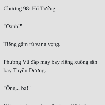
Free
Chương 98: Hổ Tướng
Hậu Cung
"Oanh!"
Truyện Convert
Truyện Dịch
Tiếng gầm rú vang vọng.
Truyện Nhập Môn
Truyện ngắn
Phương Vũ đáp máy bay riêng xuống sân
Xa Lộ Dịch
bay Tuyền Dương.
Cung Đấu
"Ông... ba!"
Cạnh Kỹ
Cổ Tiên Hiệp