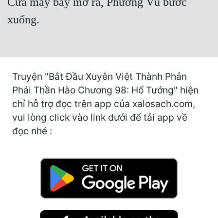
Cửa máy bay mở ra, Phương Vũ bước
Cổ Đại
xuống.
Du Hí
Dã Sử
Dị Giới
Truyện "Bắt Đầu Xuyên Việt Thành Phản
Dị Năng
Phái Thần Hào Chương 98: Hổ Tướng" hiện
chỉ hỗ trợ đọc trên app của xalosach.com,
Gia Đấu
vui lòng click vào link dưới để tải app về
Góc Nhìn Nam
đọc nhé :
Góc Nhìn Nữ
Huyền Huyễn
Huyền Nghi
Huyền Ảo