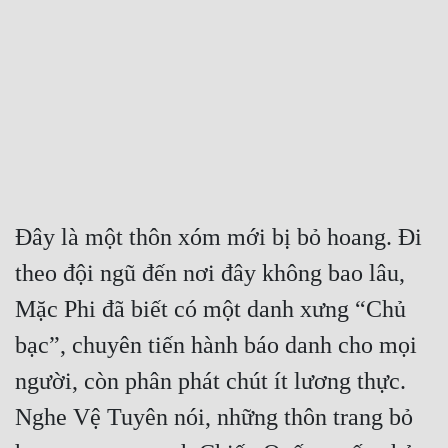
Free
Hậu Cung
Truyện Convert
Truyện Dịch
Truyện Nhập Môn
Truyện ngắn
Đây là một thôn xóm mới bị bỏ hoang. Đi 
theo đội ngũ đến nơi đây không bao lâu, 
Xa Lộ Dịch
Mặc Phi đã biết có một danh xưng “Chủ 
bạc”, chuyên tiến hành báo danh cho mọi 
Cung Đấu
người, còn phân phát chút ít lương thực. 
Cạnh Kỹ
Nghe Vệ Tuyên nói, những thôn trang bỏ 
Cổ Tiên Hiệp