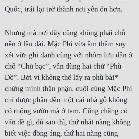
Hài Hước
Quốc, trái lại trở thành nơi yên ổn hơn.
Hệ Thống
Học Đường
Nhưng mà nơi đây cũng không phải chỗ 
Khoa Huyễn
nên ở lâu dài. Mặc Phi vừa âm thầm suy 
Khoa Huyễn Không Gian
xét vừa ghi danh cùng với nhóm lưu dân ở 
Kinh Dị
chỗ “Chủ bạc”, vẫn dùng hai chữ “Phù 
Đồ”. Bởi vì không thể lấy ra phù bài* 
Kiếm Hiệp
chứng minh thân phận, cuối cùng Mặc Phi 
Kỳ Huyễn
chỉ được phân đến một cái nhà gỗ không 
Kỳ Ảo
có ruộng vườn mà ở tạm. Cũng chẳng có 
Linh Dị
vấn đề gì, dù sao thì, thứ nhất nàng không 
Làm Giàu
biết việc đồng áng, thứ hai nàng cũng 
Lịch Sử