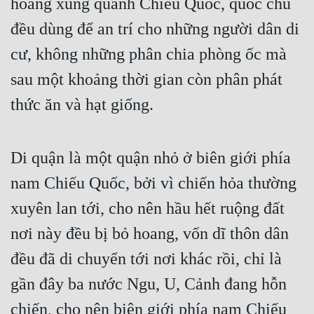
hoang xung quanh Chiếu Quốc, quốc chủ 
Cổ Đại
đều dùng để an trí cho những người dân di 
Du Hí
cư, không những phân chia phòng ốc mà 
Dã Sử
sau một khoảng thời gian còn phân phát 
Dị Giới
thức ăn và hạt giống.
Dị Năng
Gia Đấu
Di quận là một quận nhỏ ở biên giới phía 
Góc Nhìn Nam
nam Chiếu Quốc, bởi vì chiến hỏa thường 
xuyên lan tới, cho nên hầu hết ruộng đất 
Góc Nhìn Nữ
nơi này đều bị bỏ hoang, vốn dĩ thôn dân 
Huyền Huyễn
đều đã di chuyển tới nơi khác rồi, chỉ là 
Huyền Nghi
gần đây ba nước Ngu, U, Cảnh đang hỗn 
Huyền Ảo
chiến, cho nên biên giới phía nam Chiếu 