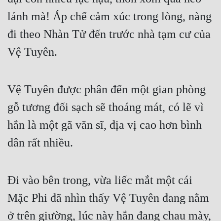
Đô Thị
lánh mà! Áp chế cảm xúc trong lòng, nàng 
Đông Phương
đi theo Nhàn Tử đến trước nhà tạm cư của 
Đông Phương Huyền Huyễn
Vệ Tuyên.
Đồng Nhân
Vệ Tuyên được phân đến một gian phòng 
Cẩu Đạo Trường Sinh
gỗ tương đối sạch sẽ thoáng mát, có lẽ vì 
Ngự Thú
hắn là một gã văn sĩ, địa vị cao hơn bình 
dân rất nhiều.
Truyện Nam
Truyện Nữ
Đi vào bên trong, vừa liếc mắt một cái 
Vô Địch Lưu
Mặc Phi đã nhìn thấy Vệ Tuyên đang nằm 
Xây Dựng Thế Lực
ở trên giường, lúc này hắn đang chau mày, 
Đam Mỹ