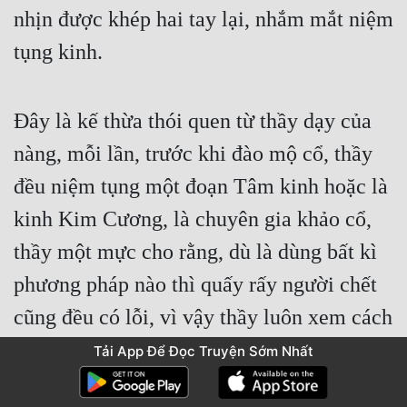
nhịn được khép hai tay lại, nhắm mắt niệm 
tụng kinh.
Đây là kế thừa thói quen từ thầy dạy của 
nàng, mỗi lần, trước khi đào mộ cổ, thầy 
đều niệm tụng một đoạn Tâm kinh hoặc là 
kinh Kim Cương, là chuyên gia khảo cổ, 
thầy một mực cho rằng, dù là dùng bất kì 
phương pháp nào thì quấy rấy người chết 
cũng đều có lỗi, vì vậy thầy luôn xem cách 
đó như một loại an ủi, thanh thản tâm hồn.
Tải App Để Đọc Truyện Sớm Nhất