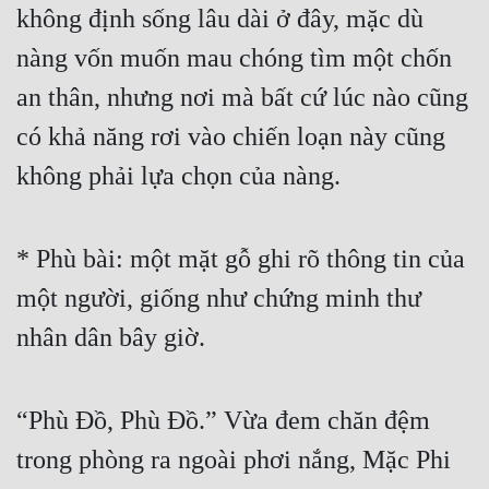
không định sống lâu dài ở đây, mặc dù 
Mưu Mô
nàng vốn muốn mau chóng tìm một chốn 
Mạt Thế
an thân, nhưng nơi mà bất cứ lúc nào cũng 
Mỹ Thực
có khả năng rơi vào chiến loạn này cũng 
không phải lựa chọn của nàng.
Ngôn Tình
Ngược
* Phù bài: một mặt gỗ ghi rõ thông tin của 
Nữ Cường
một người, giống như chứng minh thư 
Nữ Phụ
nhân dân bây giờ.
Phong Thủy - Tâm Linh
Phương Tây
“Phù Đồ, Phù Đồ.” Vừa đem chăn đệm 
Phản Phái
trong phòng ra ngoài phơi nắng, Mặc Phi 
Quan Trường