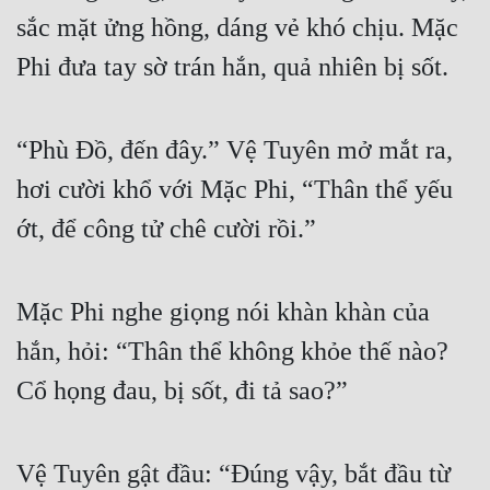
sắc mặt ửng hồng, dáng vẻ khó chịu. Mặc 
Đẹp
Phi đưa tay sờ trán hắn, quả nhiên bị sốt.
Đẹp Hiệp
“Phù Đồ, đến đây.” Vệ Tuyên mở mắt ra, 
Tính Cách Nhân Vật :
hơi cười khổ với Mặc Phi, “Thân thể yếu 
Cơ Trí
ớt, để công tử chê cười rồi.”
Sát Phạt Quyết Đoán
Vô Sỉ
Mặc Phi nghe giọng nói khàn khàn của 
Điềm Đạm
hắn, hỏi: “Thân thể không khỏe thế nào? 
Cổ họng đau, bị sốt, đi tả sao?”
Vệ Tuyên gật đầu: “Đúng vậy, bắt đầu từ 