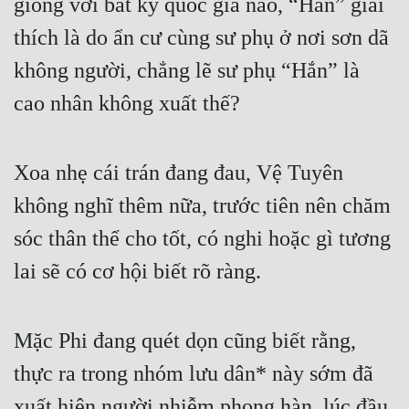
giống với bất kỳ quốc gia nào, “Hắn” giải 
thích là do ẩn cư cùng sư phụ ở nơi sơn dã 
không người, chẳng lẽ sư phụ “Hắn” là 
cao nhân không xuất thế?
Xoa nhẹ cái trán đang đau, Vệ Tuyên 
không nghĩ thêm nữa, trước tiên nên chăm 
sóc thân thể cho tốt, có nghi hoặc gì tương 
lai sẽ có cơ hội biết rõ ràng.
Mặc Phi đang quét dọn cũng biết rằng, 
thực ra trong nhóm lưu dân* này sớm đã 
xuất hiện người nhiễm phong hàn, lúc đầu 