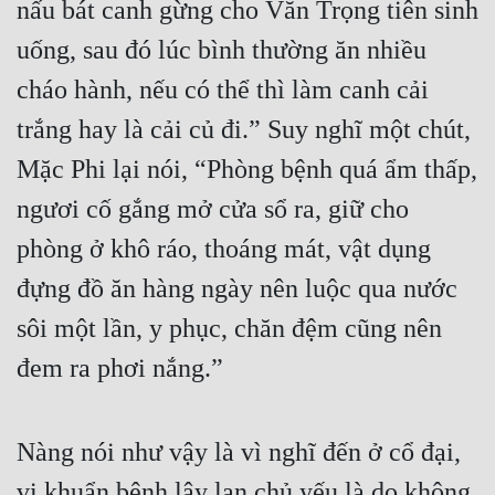
nấu bát canh gừng cho Văn Trọng tiên sinh 
uống, sau đó lúc bình thường ăn nhiều 
cháo hành, nếu có thể thì làm canh cải 
trắng hay là cải củ đi.” Suy nghĩ một chút, 
Mặc Phi lại nói, “Phòng bệnh quá ẩm thấp, 
ngươi cố gắng mở cửa sổ ra, giữ cho 
phòng ở khô ráo, thoáng mát, vật dụng 
đựng đồ ăn hàng ngày nên luộc qua nước 
sôi một lần, y phục, chăn đệm cũng nên 
đem ra phơi nắng.”
Nàng nói như vậy là vì nghĩ đến ở cổ đại, 
vi khuẩn bệnh lây lan chủ yếu là do không 