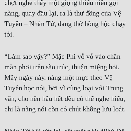
chợt nghe thấy một giọng thiếu niên gọi 
Quân Sự
nàng, quay đầu lại, ra là thư đồng của Vệ 
Sảng Văn
Tuyên – Nhàn Tử, đang thở hồng hộc chạy 
Sắc
tới.
Sủng
“Làm sao vậy?” Mặc Phi vỗ vỗ vào chăn 
Thanh Xuân
màn phơi trên sào trúc, thuận miệng hỏi. 
Tiên Hiệp
Mấy ngày này, nàng một mực theo Vệ 
Tiểu Thuyết
Tuyên học nói, bởi vì cùng loại với Trung 
Trinh Thám
văn, cho nên hầu hết đều có thể nghe hiểu, 
Triều Đấu
chỉ là nàng nói còn có chút không lưu loát.
Trùng Sinh
Trọng Sinh