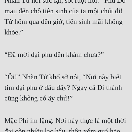
Nhàn Tử hồi sức lại, sốt ruột nói: “Phù Đồ 
Tu Chân
mau đến chỗ tiên sinh của ta một chút đi! 
Tu Tiên
Từ hôm qua đến giờ, tiên sinh mãi không 
Tội Phạm
khỏe.”
Vô Địch
“Đã mời đại phu đến khám chưa?”
Võ Hiệp
Võng Du
“Ôi!” Nhàn Tử khổ sở nói, “Nơi này biết 
Xuyên Không
tìm đại phu ở đâu đây? Ngay cả Di thành 
Xuyên Nhanh
cũng không có ấy chứ!”
Xuyên Sách
Xuyên Thư
Mặc Phi im lặng. Nơi này thực là một thời 
Điền Văn
đại còn nhiều lạc hậu, thôn xóm quá hẻo 