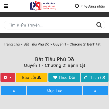
Đăng nhập
Trang
Chủ
Mới
Cập
Nhật
Trang chủ
»
Bất Tiếu Phù Đồ
»
Quyển 1 - Chương 2: Bệnh tật
(current)
BXH
Bất Tiếu Phù Đồ
Thể Loại
Quyển 1 - Chương 2: Bệnh tật
Báo Lỗi
Theo Dõi
Thích (
0
)
Tất Cả
Truyện Mới Ra
Mục Lục
Hoàn Thành