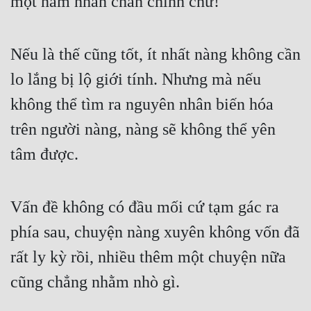
một nam nhân chân chính chứ!
Quân Sự
Sảng Văn
Nếu là thế cũng tốt, ít nhất nàng không cần 
lo lắng bị lộ giới tính. Nhưng mà nếu 
Sắc
không thể tìm ra nguyên nhân biến hóa 
Sủng
trên người nàng, nàng sẽ không thể yên 
Thanh Xuân
tâm được.
Tiên Hiệp
Tiểu Thuyết
Vấn đề không có đầu mối cứ tạm gác ra 
Trinh Thám
phía sau, chuyện nàng xuyên không vốn đã 
Triều Đấu
rất ly kỳ rồi, nhiều thêm một chuyện nữa 
Trùng Sinh
cũng chẳng nhằm nhò gì.
Trọng Sinh