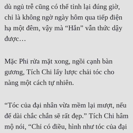
Hài Hước
dù ngủ trễ cũng có thể tỉnh lại đúng giờ, 
Hệ Thống
chỉ là không ngờ ngày hôm qua tiếp điện 
Học Đường
hạ một đêm, vậy mà “Hắn” vẫn thức dậy 
được…
Khoa Huyễn
Khoa Huyễn Không Gian
Mặc Phi rửa mặt xong, ngồi cạnh bàn 
Kinh Dị
gương, Tích Chi lấy lược chải tóc cho 
Kiếm Hiệp
nàng một cách tự nhiên.
Kỳ Huyễn
Kỳ Ảo
“Tóc của đại nhân vừa mềm lại mượt, nếu 
Linh Dị
để dài chắc chắn sẽ rất đẹp.” Tích Chi hâm 
Làm Giàu
mộ nói, “Chỉ có điều, hình như tóc của đại 
Lịch Sử