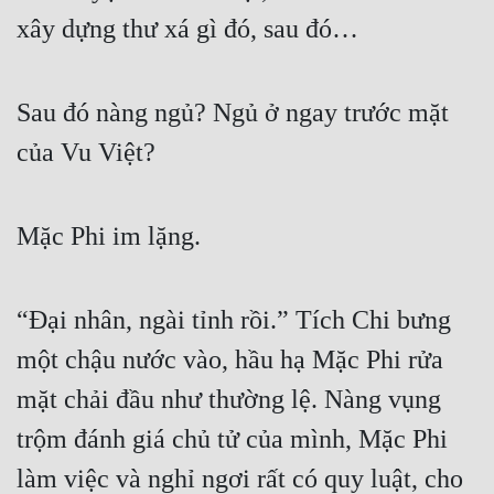
Cổ Đại
xây dựng thư xá gì đó, sau đó…
Du Hí
Dã Sử
Sau đó nàng ngủ? Ngủ ở ngay trước mặt 
của Vu Việt?
Dị Giới
Dị Năng
Mặc Phi im lặng.
Gia Đấu
Góc Nhìn Nam
“Đại nhân, ngài tỉnh rồi.” Tích Chi bưng 
Góc Nhìn Nữ
một chậu nước vào, hầu hạ Mặc Phi rửa 
Huyền Huyễn
mặt chải đầu như thường lệ. Nàng vụng 
Huyền Nghi
trộm đánh giá chủ tử của mình, Mặc Phi 
Huyền Ảo
làm việc và nghỉ ngơi rất có quy luật, cho 