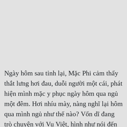
Free
Hậu Cung
Truyện Convert
Truyện Dịch
Truyện Nhập Môn
Truyện ngắn
Ngày hôm sau tỉnh lại, Mặc Phi cảm thấy 
Xa Lộ Dịch
thắt lưng hơi đau, duỗi người một cái, phát 
hiện mình mặc y phục ngày hôm qua ngủ 
Cung Đấu
một đêm. Hơi nhíu mày, nàng nghĩ lại hôm 
Cạnh Kỹ
qua mình ngủ như thế nào? Vốn dĩ đang 
Cổ Tiên Hiệp
trò chuyện với Vu Việt, hình như nói đến 