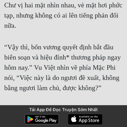
Chư vị hai mặt nhìn nhau, vẻ mặt hơi phức 
tạp, nhưng không có ai lên tiếng phản đối 
nữa.
“Vậy thì, bổn vương quyết định bắt đầu 
biên soạn và hiệu đính* thương pháp ngay 
hôm nay.” Vu Việt nhìn về phía Mặc Phi 
nói, “Việc này là do ngươi đề xuất, không 
bằng ngươi làm chủ, được không?”
* Hiệu đính: sửa chữa chỗ sai.
Tải App Để Đọc Truyện Sớm Nhất