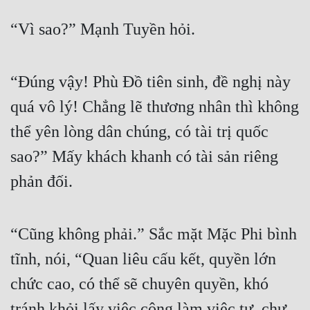
“Vì sao?” Mạnh Tuyền hỏi.
“Đúng vậy! Phù Đồ tiên sinh, đề nghị này 
quá vô lý! Chẳng lẽ thương nhân thì không 
thể yên lòng dân chúng, có tài trị quốc 
sao?” Mấy khách khanh có tài sản riêng 
phản đối.
“Cũng không phải.” Sắc mặt Mặc Phi bình 
tĩnh, nói, “Quan liêu cấu kết, quyền lớn 
chức cao, có thể sẽ chuyên quyền, khó 
tránh khỏi lấy việc công làm việc tư, chư 