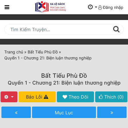
Đăng nhập
Trang
Chủ
Mới
Cập
Nhật
Trang chủ
»
Bất Tiếu Phù Đồ
»
(current)
Quyển 1 - Chương 21: Biện luận thương nghiệp
BXH
Thể Loại
Bất Tiếu Phù Đồ
Quyển 1 - Chương 21: Biện luận thương nghiệp
Tất Cả
Báo Lỗi
Theo Dõi
Thích (
0
)
Truyện Mới Ra
Mục Lục
Hoàn Thành