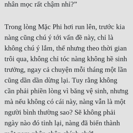
nhân mọc rất chậm nhỉ?”
Mưu Mô
Mạt Thế
Trong lòng Mặc Phi hơi run lên, trước kia 
Mỹ Thực
nàng cũng chú ý tới vấn đề này, chỉ là 
không chú ý lắm, thế nhưng theo thời gian 
Ngôn Tình
trôi qua, không chỉ tóc nàng không hề sinh 
Ngược
trưởng, ngay cả chuyện mỗi tháng một lần 
Nữ Cường
cũng dần dần dừng lại. Tuy rằng không 
Nữ Phụ
cần phải phiền lòng vì băng vệ sinh, nhưng 
Phong Thủy - Tâm Linh
mà nếu không có cái này, nàng vẫn là một 
Phương Tây
người bình thường sao? Sẽ không phải 
Phản Phái
ngày nào đó tỉnh lại, nàng đã biến thành 
Quan Trường