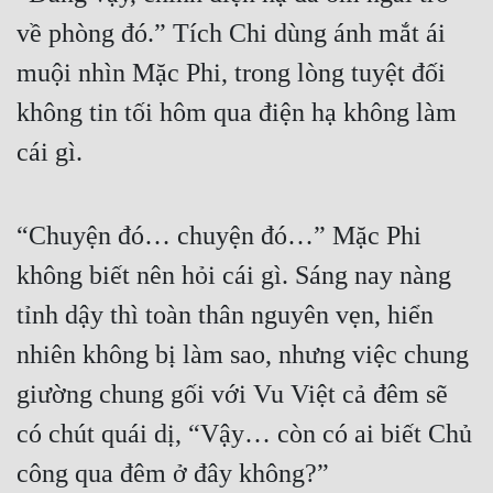
Đô Thị
về phòng đó.” Tích Chi dùng ánh mắt ái 
Đông Phương
muội nhìn Mặc Phi, trong lòng tuyệt đối 
Đông Phương Huyền Huyễn
không tin tối hôm qua điện hạ không làm 
cái gì.
Đồng Nhân
Cẩu Đạo Trường Sinh
“Chuyện đó… chuyện đó…” Mặc Phi 
không biết nên hỏi cái gì. Sáng nay nàng 
Ngự Thú
tỉnh dậy thì toàn thân nguyên vẹn, hiển 
Truyện Nam
nhiên không bị làm sao, nhưng việc chung 
Truyện Nữ
giường chung gối với Vu Việt cả đêm sẽ 
Vô Địch Lưu
có chút quái dị, “Vậy… còn có ai biết Chủ 
Xây Dựng Thế Lực
công qua đêm ở đây không?”
Đam Mỹ