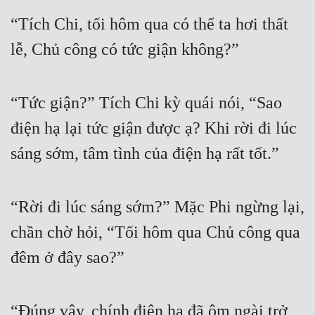
Tu Chân
“Tích Chi, tối hôm qua có thể ta hơi thất 
Tu Tiên
lễ, Chủ công có tức giận không?”
Tội Phạm
“Tức giận?” Tích Chi kỳ quái nói, “Sao 
Vô Địch
điện hạ lại tức giận được ạ? Khi rời đi lúc 
Võ Hiệp
sáng sớm, tâm tình của điện hạ rất tốt.”
Võng Du
Xuyên Không
“Rời đi lúc sáng sớm?” Mặc Phi ngừng lại, 
Xuyên Nhanh
chần chờ hỏi, “Tối hôm qua Chủ công qua 
Xuyên Sách
đêm ở đây sao?”
Xuyên Thư
Điền Văn
“Đúng vậy, chính điện hạ đã ôm ngài trở 