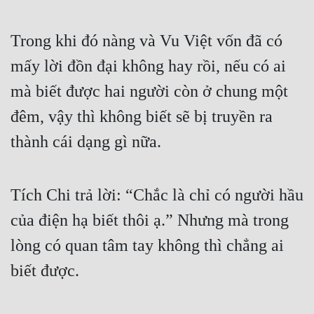
Đẹp
Trong khi đó nàng và Vu Việt vốn đã có 
Đẹp Hiệp
mấy lời đồn đại không hay rồi, nếu có ai 
mà biết được hai người còn ở chung một 
Tính Cách Nhân Vật :
đêm, vậy thì không biết sẽ bị truyền ra 
Cơ Trí
thành cái dạng gì nữa.
Sát Phạt Quyết Đoán
Vô Sỉ
Tích Chi trả lời: “Chắc là chỉ có người hầu 
Điềm Đạm
của điện hạ biết thôi ạ.” Nhưng mà trong 
lòng có quan tâm tay không thì chẳng ai 
biết được.