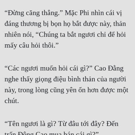
Quân Sự
“Đừng căng thẳng.” Mặc Phi nhìn cái vị 
Sảng Văn
đáng thương bị bọn họ bắt được này, thản 
nhiên nói, “Chúng ta bắt ngươi chỉ để hỏi 
Sắc
mấy câu hỏi thôi.”
Sủng
Thanh Xuân
“Các ngươi muốn hỏi cái gì?” Cao Đằng 
Tiên Hiệp
nghe thấy giọng điệu bình thản của người 
Tiểu Thuyết
này, trong lòng cũng yên ổn hơn được một 
Trinh Thám
chút.
Triều Đấu
Trùng Sinh
“Tên ngươi là gì? Từ đâu tới đây? Đến 
Trọng Sinh
trấn Đông Cao mua bán cái gì?”