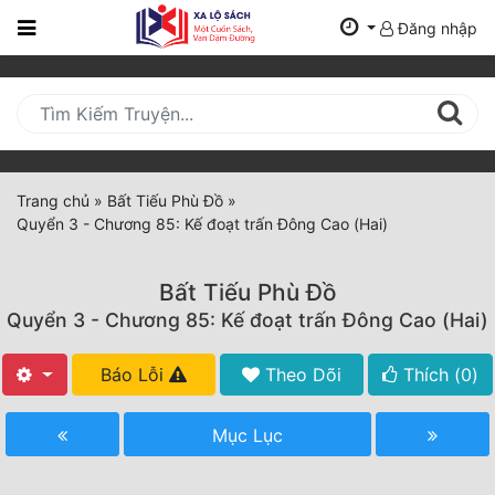
Đăng nhập
Trang
Chủ
Mới
Cập
Nhật
Trang chủ
»
Bất Tiếu Phù Đồ
»
(current)
Quyển 3 - Chương 85: Kế đoạt trấn Đông Cao (Hai)
BXH
Thể Loại
Bất Tiếu Phù Đồ
Quyển 3 - Chương 85: Kế đoạt trấn Đông Cao (Hai)
Tất Cả
Báo Lỗi
Theo Dõi
Thích (
0
)
Truyện Mới Ra
Mục Lục
Hoàn Thành