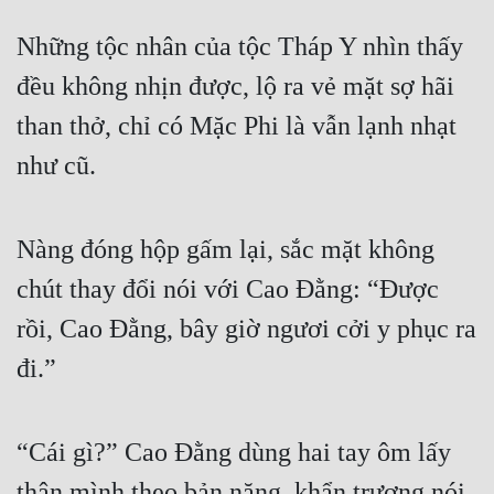
Những tộc nhân của tộc Tháp Y nhìn thấy 
đều không nhịn được, lộ ra vẻ mặt sợ hãi 
than thở, chỉ có Mặc Phi là vẫn lạnh nhạt 
như cũ.
Nàng đóng hộp gấm lại, sắc mặt không 
chút thay đổi nói với Cao Đằng: “Được 
rồi, Cao Đằng, bây giờ ngươi cởi y phục ra 
đi.”
“Cái gì?” Cao Đằng dùng hai tay ôm lấy 
thân mình theo bản năng, khẩn trương nói, 