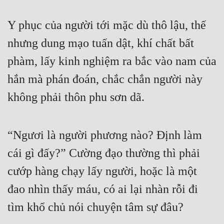
Mưu Mô
Y phục của người tới mặc dù thô lậu, thế 
Mạt Thế
nhưng dung mạo tuấn dật, khí chất bất 
phàm, lấy kinh nghiệm ra bắc vào nam của 
Mỹ Thực
hắn mà phán đoán, chắc chắn người này 
Ngôn Tình
không phải thôn phu sơn dã.
Ngược
Nữ Cường
“Ngươi là người phương nào? Định làm 
Nữ Phụ
cái gì đấy?” Cường đạo thường thì phải 
Phong Thủy - Tâm Linh
cướp hàng chạy lấy người, hoặc là một 
Phương Tây
đao nhìn thấy máu, có ai lại nhàn rỗi đi 
Phản Phái
tìm khổ chủ nói chuyện tâm sự đâu?
Quan Trường