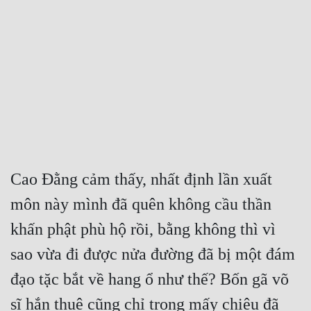
Free
Hậu Cung
Truyện Convert
Truyện Dịch
Truyện Nhập Môn
Truyện ngắn
Cao Đằng cảm thấy, nhất định lần xuất 
Xa Lộ Dịch
môn này mình đã quên không cầu thần 
khấn phật phù hộ rồi, bằng không thì vì 
Cung Đấu
sao vừa đi được nửa đường đã bị một đám 
Cạnh Kỹ
đạo tặc bắt về hang ổ như thế? Bốn gã võ 
Cổ Tiên Hiệp
sĩ hắn thuê cũng chỉ trong mấy chiêu đã 