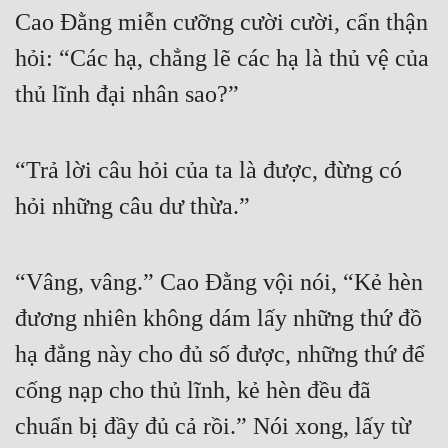
Cao Đằng miễn cưỡng cười cười, cẩn thận 
Đẹp
hỏi: “Các hạ, chẳng lẽ các hạ là thủ vệ của 
Đẹp Hiệp
thủ lĩnh đại nhân sao?”
Tính Cách Nhân Vật :
“Trả lời câu hỏi của ta là được, đừng có 
Cơ Trí
hỏi những câu dư thừa.”
Sát Phạt Quyết Đoán
Vô Sỉ
“Vâng, vâng.” Cao Đằng vội nói, “Kẻ hèn 
Điềm Đạm
đương nhiên không dám lấy những thứ đồ 
hạ đẳng này cho đủ số được, những thứ để 
cống nạp cho thủ lĩnh, kẻ hèn đều đã 
chuẩn bị đầy đủ cả rồi.” Nói xong, lấy từ 