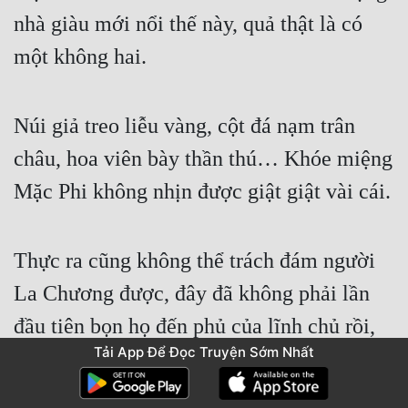
nhà giàu mới nổi thế này, quả thật là có 
một không hai.
Núi giả treo liễu vàng, cột đá nạm trân 
châu, hoa viên bày thần thú… Khóe miệng 
Mặc Phi không nhịn được giật giật vài cái.
Thực ra cũng không thể trách đám người 
La Chương được, đây đã không phải lần 
đầu tiên bọn họ đến phủ của lĩnh chủ rồi, 
Tải App Để Đọc Truyện Sớm Nhất
mỗi lần đến trấn Đông Cao buôn bán đều 
phải tiến cống một lần, đây là quy củ. Chỉ 