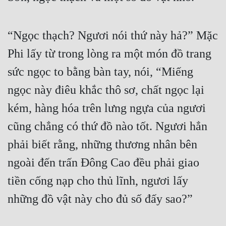
Đô Thị
Đông Phương
“Ngọc thạch? Ngươi nói thứ này hả?” Mặc 
Đông Phương Huyền Huyễn
Phi lấy từ trong lòng ra một món đồ trang 
Đồng Nhân
sức ngọc to bằng bàn tay, nói, “Miếng 
ngọc này điêu khắc thô sơ, chất ngọc lại 
Cẩu Đạo Trường Sinh
kém, hàng hóa trên lưng ngựa của ngươi 
cũng chẳng có thứ đồ nào tốt. Ngươi hẳn 
Ngự Thú
phải biết rằng, những thương nhân bên 
Truyện Nam
ngoài đến trấn Đông Cao đều phải giao 
Truyện Nữ
tiền cống nạp cho thủ lĩnh, ngươi lấy 
Vô Địch Lưu
những đồ vật này cho đủ số đấy sao?”
Xây Dựng Thế Lực
Đam Mỹ