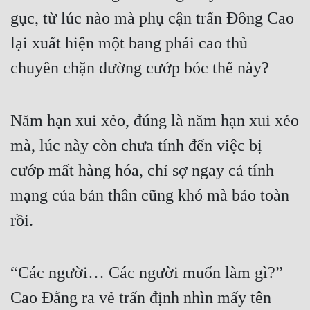
Cổ Đại
gục, từ lúc nào mà phụ cận trấn Đông Cao 
Du Hí
lại xuất hiện một bang phái cao thủ 
chuyên chặn đường cướp bóc thế này?
Dã Sử
Dị Giới
Năm hạn xui xẻo, đúng là năm hạn xui xẻo 
Dị Năng
mà, lúc này còn chưa tính đến việc bị 
Gia Đấu
cướp mất hàng hóa, chỉ sợ ngay cả tính 
Góc Nhìn Nam
mạng của bản thân cũng khó mà bảo toàn 
Góc Nhìn Nữ
rồi.
Huyền Huyễn
Huyền Nghi
“Các người… Các người muốn làm gì?” 
Huyền Ảo
Cao Đằng ra vẻ trấn định nhìn mấy tên 