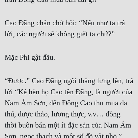
Tu Chân
Tu Tiên
Cao Đằng chần chờ hỏi: “Nếu như ta trả 
Tội Phạm
lời, các người sẽ không giết ta chứ?”
Vô Địch
Mặc Phi gật đầu.
Võ Hiệp
Võng Du
“Được.” Cao Đằng ngổi thẳng lưng lên, trả 
Xuyên Không
lời “Kẻ hèn họ Cao tên Đằng, là người của 
Xuyên Nhanh
Nam Ám Sơn, đến Đông Cao thu mua da 
Xuyên Sách
thú, dược thảo, lương thực, v.v… đồng 
Xuyên Thư
thời buôn bán một ít đặc sản của Nam Ám 
Điền Văn
Sơn, ngọc thạch và một số đồ vật nhỏ.”