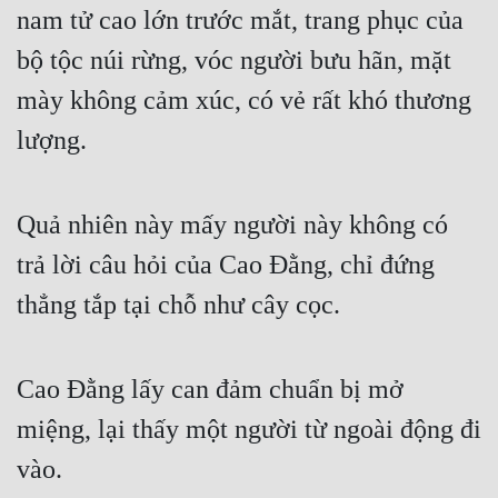
Hài Hước
nam tử cao lớn trước mắt, trang phục của 
Hệ Thống
bộ tộc núi rừng, vóc người bưu hãn, mặt 
mày không cảm xúc, có vẻ rất khó thương 
Học Đường
lượng.
Khoa Huyễn
Khoa Huyễn Không Gian
Quả nhiên này mấy người này không có 
Kinh Dị
trả lời câu hỏi của Cao Đằng, chỉ đứng 
Kiếm Hiệp
thẳng tắp tại chỗ như cây cọc.
Kỳ Huyễn
Kỳ Ảo
Cao Đằng lấy can đảm chuẩn bị mở 
Linh Dị
miệng, lại thấy một người từ ngoài động đi 
Làm Giàu
vào.
Lịch Sử