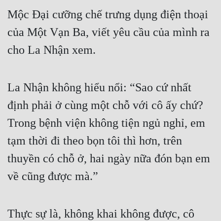
Mộc Đại cưỡng chế trưng dụng điện thoại 
Quân Sự
của Một Vạn Ba, viết yêu cầu của mình ra 
Sảng Văn
cho La Nhận xem.
Sắc
Sủng
La Nhận không hiểu nổi: “Sao cứ nhất 
Thanh Xuân
định phải ở cùng một chỗ với cô ấy chứ? 
Tiên Hiệp
Trong bệnh viện không tiện ngủ nghỉ, em 
Tiểu Thuyết
tạm thời đi theo bọn tôi thì hơn, trên 
Trinh Thám
thuyền có chỗ ở, hai ngày nữa đón bạn em 
Triều Đấu
về cũng được mà.”
Trùng Sinh
Thực sự là, không khai không được, cô 
Trọng Sinh