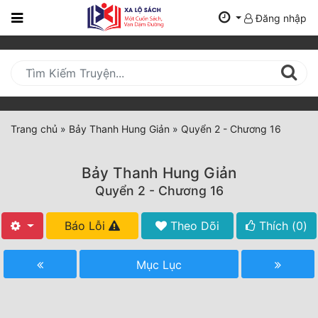
Đăng nhập
Trang
Chủ
Mới
Cập
Nhật
Trang chủ
»
Bảy Thanh Hung Giản
»
Quyển 2 - Chương 16
(current)
BXH
Bảy Thanh Hung Giản
Thể Loại
Quyển 2 - Chương 16
Báo Lỗi
Theo Dõi
Thích (
0
)
Tất Cả
Truyện Mới Ra
Mục Lục
Hoàn Thành