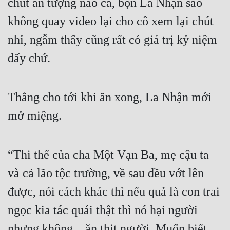
chút ấn tượng nào cả, bọn La Nhận sao 
không quay video lại cho cô xem lại chút 
nhỉ, ngẫm thấy cũng rất có giá trị kỷ niệm 
đấy chứ.
Thẳng cho tới khi ăn xong, La Nhận mới 
mở miệng.
“Thi thể của cha Một Vạn Ba, mẹ cậu ta 
và cả lão tộc trường, về sau đều vớt lên 
được, nói cách khác thì nếu quả là con trai 
ngọc kia tác quái thật thì nó hại người 
nhưng không…ăn thịt người. Muốn biết 