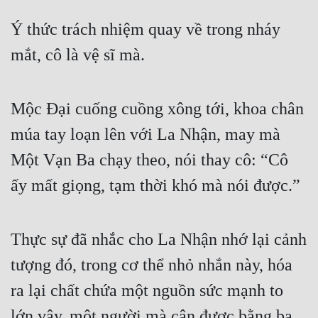
Hài Hước
Ý thức trách nhiệm quay về trong nháy 
Hệ Thống
mắt, cô là vệ sĩ mà.
Học Đường
Khoa Huyễn
Mộc Đại cuống cuồng xông tới, khoa chân 
Khoa Huyễn Không Gian
múa tay loạn lên với La Nhận, may mà 
Kinh Dị
Một Vạn Ba chạy theo, nói thay cô: “Cô 
Kiếm Hiệp
ấy mất giọng, tạm thời khó mà nói được.”
Kỳ Huyễn
Kỳ Ảo
Thực sự đã nhắc cho La Nhận nhớ lại cảnh 
Linh Dị
tượng đó, trong cơ thể nhỏ nhắn này, hóa 
ra lại chất chứa một nguồn sức mạnh to 
Làm Giàu
lớn vậy, một người mà cân được bằng ba 
Lịch Sử