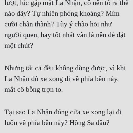
lượt, lúc gặp mặt La Nhận, cô nên tỏ ra thế 
Cổ Đại
nào đây? Tự nhiên phóng khoáng? Mỉm 
Du Hí
cười chân thành? Tùy ý chào hỏi như 
Dã Sử
người quen, hay tốt nhất vẫn là nên dè dặt 
Dị Giới
một chút?
Dị Năng
Gia Đấu
Nhưng tất cả đều không dùng được, vì khi 
Góc Nhìn Nam
La Nhận đỗ xe xong đi về phía bên này, 
Góc Nhìn Nữ
mắt cô bỗng trợn to.
Huyền Huyễn
Tại sao La Nhận đóng cửa xe xong lại đi 
Huyền Nghi
luôn về phía bên này? Hồng Sa đâu?
Huyền Ảo