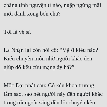
chẳng tình nguyện tí nào, ngập ngừng mãi 
Tu Chân
mới đánh xong bốn chữ:
Tu Tiên
Tội Phạm
Tôi là vệ sĩ.
Vô Địch
Võ Hiệp
La Nhận lại còn hỏi cô: “Vệ sĩ kiểu nào? 
Võng Du
Kiểu chuyên môn nhờ người khác đến 
Xuyên Không
giúp đỡ kêu cứu mạng ấy hả?”
Xuyên Nhanh
Xuyên Sách
Mộc Đại phát cáu: Cô kêu khoa trương 
Xuyên Thư
lắm sao, sao hết người này đến người khác 
Điền Văn
trong tối ngoài sáng đều lôi chuyện kêu 