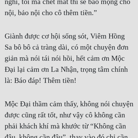
nghĩ, tôi mà chết mất thì sẽ báo mộng cho 
nội, bảo nội cho cô thêm tiền.”
Giành được cơ hội sống sót, Viêm Hồng 
Sa bô bô cả tràng dài, có một chuyện đơn 
giản mà nói tái nói hồi, hết cảm ơn Mộc 
Đại lại cảm ơn La Nhận, trọng tâm chính 
là: Báo đáp! Thêm tiền!
Mộc Đại thầm cảm thấy, không nói chuyện 
được cũng rất tốt, như vậy cô không cần 
phải khách khí mà khước từ “Không cần 
đâu, không cần đâu”, thay vào đó chỉ cần 