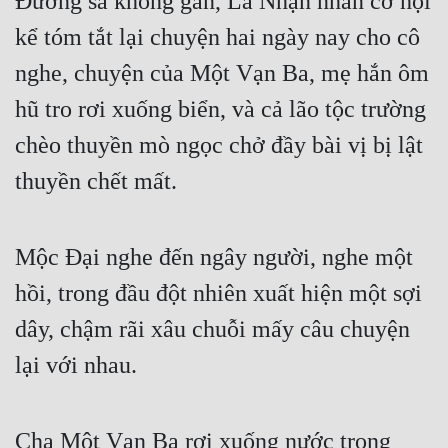
Đường sá không gần, La Nhận nhân cơ hội 
kể tóm tắt lại chuyện hai ngày nay cho cô 
nghe, chuyện của Một Vạn Ba, mẹ hắn ôm 
hũ tro rơi xuống biển, và cả lão tộc trường 
chèo thuyền mò ngọc chở đầy bài vị bị lật 
thuyền chết mất.
Mộc Đại nghe đến ngây người, nghe một 
hồi, trong đầu đột nhiên xuất hiện một sợi 
dây, chậm rãi xâu chuỗi mấy câu chuyện 
lại với nhau.
Cha Một Vạn Ba rơi xuống nước trong 