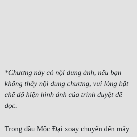
Free
Hậu Cung
Truyện Convert
Truyện Dịch
Truyện Nhập Môn
Truyện ngắn
*Chương này có nội dung ảnh, nếu bạn 
không thấy nội dung chương, vui lòng bật 
Xa Lộ Dịch
chế độ hiện hình ảnh của trình duyệt để 
đọc.
Cung Đấu
Cạnh Kỹ
Trong đầu Mộc Đại xoay chuyển đến mấy 
Cổ Tiên Hiệp