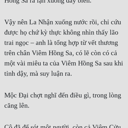
Hồng Sa ra lặn xuống đáy biển.
Vậy nên La Nhận xuống nước rồi, chỉ cứu 
được họ chứ kỳ thực không nhìn thấy lão 
trai ngọc – anh là tổng hợp từ vết thương 
trên chân Viêm Hồng Sa, có lẽ còn có cả 
một vài miêu ta của Viêm Hồng Sa sau khi 
tỉnh dậy, mà suy luận ra.
Mộc Đại chợt nghĩ đến điều gì, trong lòng 
căng lên.
Cô đã để sót một người, còn cả Viêm Cửu 