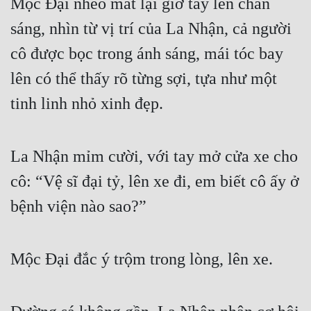
Mộc Đại nheo mắt lại giơ tay lên chắn 
sáng, nhìn từ vị trí của La Nhận, cả người 
cô được bọc trong ánh sáng, mái tóc bay 
lên có thể thấy rõ từng sợi, tựa như một 
tinh linh nhỏ xinh đẹp.
La Nhận mỉm cười, với tay mở cửa xe cho 
cô: “Vệ sĩ đại tỷ, lên xe đi, em biết cô ấy ở 
bệnh viện nào sao?”
Mộc Đại đắc ý trộm trong lòng, lên xe.