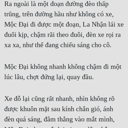
Ra ngoài là một đoạn đường đèo thấp 
Đẹp
trũng, trên đường hầu như không có xe, 
Đẹp Hiệp
Mộc Đại đi được một đoạn, La Nhận lái xe 
đuổi kịp, chậm rãi theo đuôi, đèn xe rọi ra 
Tính Cách Nhân Vật :
xa xa, như thể đang chiếu sáng cho cô.
Cơ Trí
Sát Phạt Quyết Đoán
Mộc Đại không nhanh không chậm đi một 
Vô Sỉ
lúc lâu, chợt đứng lại, quay đầu.
Điềm Đạm
Xe đỗ lại cũng rất nhanh, nhìn không rõ 
được khuôn mặt sau kính chắn gió, ánh 
đèn quá sáng, đâm thẳng vào mắt mình, 