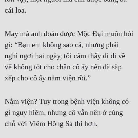
cái loa.
Mưu Mô
Mạt Thế
May mà anh đoán được Mộc Đại muốn hỏi 
Mỹ Thực
gì: “Bạn em không sao cả, nhưng phải 
Ngôn Tình
nghỉ ngơi hai ngày, tôi cảm thấy đi đi về 
Ngược
về không tốt cho chân cô ấy nên đã sắp 
Nữ Cường
xếp cho cô ấy nằm viện rồi.”
Nữ Phụ
Phong Thủy - Tâm Linh
Nằm viện? Tuy trong bệnh viện không có 
Phương Tây
gì nguy hiểm, nhưng cô vẫn nên ở cùng 
chỗ với Viêm Hồng Sa thì hơn.
Phản Phái
Quan Trường