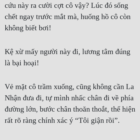
cứu này ra cười cợt cô vậy? Lúc đó sống 
Đô Thị
chết ngay trước mắt mà, huống hồ cô còn 
Đông Phương
không biết bơi!
Đông Phương Huyền Huyễn
Đồng Nhân
Kệ xừ mấy người này đi, lương tâm đúng 
là bại hoại!
Cẩu Đạo Trường Sinh
Ngự Thú
Vẻ mặt cô trầm xuống, cũng không cần La 
Truyện Nam
Nhận đưa đi, tự mình nhấc chân đi về phía 
Truyện Nữ
đường lớn, bước chân thoăn thoắt, thể hiện 
Vô Địch Lưu
rất rõ ràng chính xác ý “Tôi giận rồi”.
Xây Dựng Thế Lực
Đam Mỹ