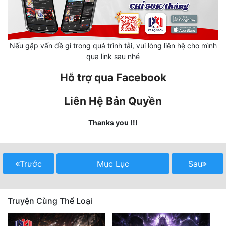
Mưu Mô
Mạt Thế
Nếu gặp vấn đề gì trong quá trình tải, vui lòng liên hệ cho mình
qua link sau nhé
Mỹ Thực
Hỗ trợ qua Facebook
Ngôn Tình
Liên Hệ Bản Quyền
Ngược
Nữ Cường
Thanks you !!!
Nữ Phụ
Phong Thủy - Tâm Linh
Trước
Mục Lục
Sau
Phương Tây
Truyện Cùng Thể Loại
Phản Phái
Quan Trường