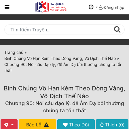
Đăng nhập
Trang
Chủ
Mới
Cập
Nhật
Trang chủ
»
(current)
Binh Chủng Vô Hạn Kèm Theo Dòng Vàng, Vô Địch Thế Nào
»
BXH
Chương 90: Nói câu đạo lý, để Ám Dạ bồi thường chúng ta tổn
thất
Thể Loại
Binh Chủng Vô Hạn Kèm Theo Dòng Vàng,
Tất Cả
Vô Địch Thế Nào
Chương 90: Nói câu đạo lý, để Ám Dạ bồi thường
Truyện Mới Ra
chúng ta tổn thất
Hoàn Thành
Báo Lỗi
Theo Dõi
Thích (
0
)