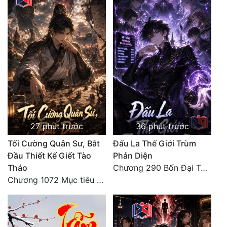
Quân Sự
Sảng Văn
Sắc
Sủng
Thanh Xuân
Tiên Hiệp
27 phút trước
36 phút trước
Tiểu Thuyết
Tối Cường Quân Sư, Bắt
Đấu La Thế Giới Trùm
Đầu Thiết Kế Giết Tào
Phản Diện
Trinh Thám
Tháo
Chương 290 Bốn Đại Tông Môn Đơn Thuộc Tính Vô Cùng Thê Lương
Triều Đấu
Chương 1072 Mục tiêu của chúng ta là biển sao trời (2/2)
Trùng Sinh
Trọng Sinh