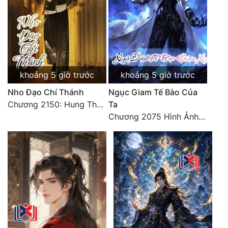
Đô Thị
Đông Phương
Đông Phương Huyền Huyễn
Đồng Nhân
khoảng 5 giờ trước
khoảng 5 giờ trước
Nho Đạo Chí Thánh
Ngục Giam Tế Bào Của
Chương 2150: Hung Thụ Nhựa Cây
Ta
Cẩu Đạo Trường Sinh
Chương 2075 Hình Ảnh Màu Xám
Ngự Thú
Truyện Nam
Truyện Nữ
Vô Địch Lưu
Xây Dựng Thế Lực
Đam Mỹ