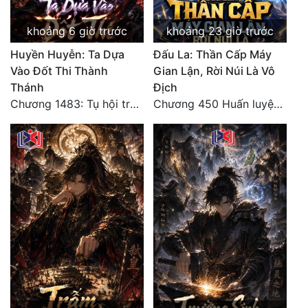
khoảng 6 giờ trước
khoảng 23 giờ trước
Huyền Huyễn: Ta Dựa
Đấu La: Thần Cấp Máy
Vào Đốt Thi Thành
Gian Lận, Rời Núi Là Vô
Thánh
Địch
Chương 1483: Tụ hội trước đại chiến
Chương 450 Huấn luyện thực chiến, Long Linh Cơ đối chiến bốn người Cổ Nguyệt và Vũ Lân!