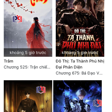
Tu Chân
Tu Tiên
Tội Phạm
Vô Địch
Võ Hiệp
khoảng 5 giờ trước
khoảng 5 giờ trước
Võng Du
Trẫm
Đô Thị: Ta Thành Phú Nhị
Xuyên Không
Chương 525: Trận chiến tấn công phòng thủ Macao (2)
Đại Phản Diện
Chương 675: Bá Đạo Vương Gia
Xuyên Nhanh
Xuyên Sách
Xuyên Thư
Điền Văn