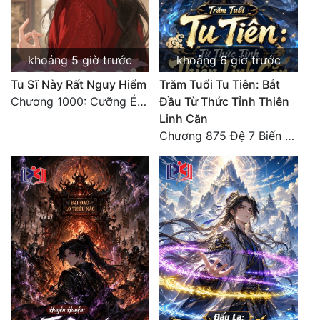
Đẹp
Đẹp Hiệp
khoảng 5 giờ trước
khoảng 6 giờ trước
Tu Sĩ Này Rất Nguy Hiểm
Trăm Tuổi Tu Tiên: Bắt
Tính Cách Nhân Vật :
Chương 1000: Cưỡng Ép Kẻ Khác
Đầu Từ Thức Tỉnh Thiên
Linh Căn
Cơ Trí
Chương 875 Đệ 7 Biến Thánh Long Biến!
Sát Phạt Quyết Đoán
Vô Sỉ
Điềm Đạm