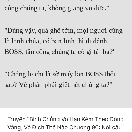
Cổ Đại
công chúng ta, không giảng võ đức."
Du Hí
Dã Sử
"Đúng vậy, quá ghê tởm, mọi người cùng
Dị Giới
là lãnh chúa, có bản lĩnh thì đi đánh
BOSS, tấn công chúng ta có gì tài ba?"
Dị Năng
Gia Đấu
"Chẳng lẽ chỉ là sờ mấy lần BOSS thôi
Góc Nhìn Nam
sao? Về phần phải giết hết chúng ta?"
Góc Nhìn Nữ
Huyền Huyễn
Huyền Nghi
Truyện "Binh Chủng Vô Hạn Kèm Theo Dòng
Huyền Ảo
Vàng, Vô Địch Thế Nào Chương 90: Nói câu