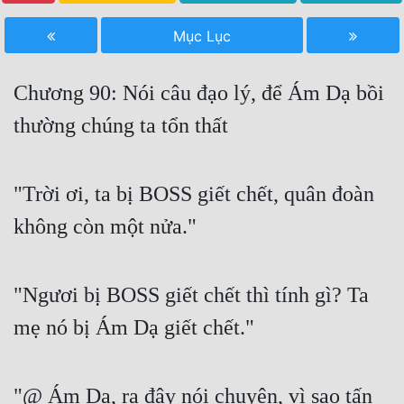
Free
Mục Lục
Hậu Cung
Chương 90: Nói câu đạo lý, để Ám Dạ bồi
Truyện Convert
thường chúng ta tổn thất
Truyện Dịch
Truyện Nhập Môn
"Trời ơi, ta bị BOSS giết chết, quân đoàn
Truyện ngắn
không còn một nửa."
Xa Lộ Dịch
"Ngươi bị BOSS giết chết thì tính gì? Ta
Cung Đấu
mẹ nó bị Ám Dạ giết chết."
Cạnh Kỹ
Cổ Tiên Hiệp
"@ Ám Dạ, ra đây nói chuyện, vì sao tấn