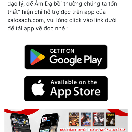
Hài Hước
đạo lý, để Ám Dạ bồi thường chúng ta tổn
thất" hiện chỉ hỗ trợ đọc trên app của
Hệ Thống
xalosach.com, vui lòng click vào link dưới
Học Đường
để tải app về đọc nhé :
Khoa Huyễn
Khoa Huyễn Không Gian
Kinh Dị
Kiếm Hiệp
Kỳ Huyễn
Kỳ Ảo
Linh Dị
Làm Giàu
Lịch Sử