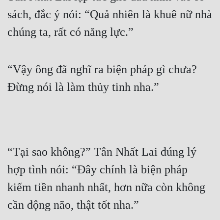
Tu Chân
sách, đắc ý nói: “Quả nhiên là khuê nữ nhà 
chúng ta, rất có năng lực.”
Tu Tiên
Tội Phạm
“Vậy ông đã nghĩ ra biện pháp gì chưa? 
Vô Địch
Đừng nói là làm thủy tinh nha.”
Võ Hiệp
Võng Du
Xuyên Không
Xuyên Nhanh
“Tại sao không?” Tân Nhất Lai đúng lý 
hợp tình nói: “Đây chính là biện pháp 
Xuyên Sách
kiếm tiền nhanh nhất, hơn nữa còn không 
Xuyên Thư
cần động não, thật tốt nha.”
Điền Văn