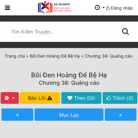
Đăng nhập
Trang
Chủ
Mới
Cập
Nhật
Trang chủ
»
Bôi Đen Hoàng Đế Bệ Hạ
»
Chương 38: Quảng cáo
(current)
BXH
Bôi Đen Hoàng Đế Bệ Hạ
Thể Loại
Chương 38: Quảng cáo
Báo Lỗi
Theo Dõi
Thích (
0
)
Tất Cả
Truyện Mới Ra
Mục Lục
Hoàn Thành