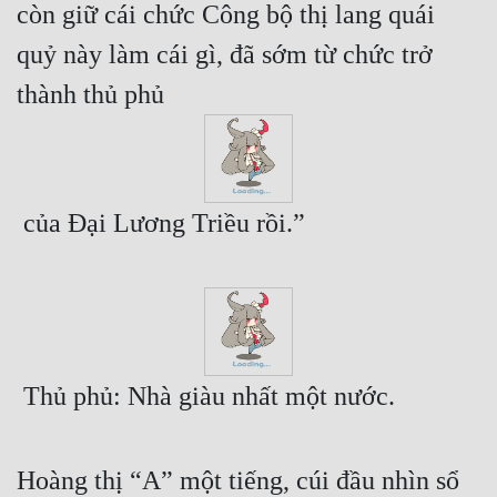
còn giữ cái chức Công bộ thị lang quái 
Mưu Mô
quỷ này làm cái gì, đã sớm từ chức trở 
Mạt Thế
thành thủ phủ 
Mỹ Thực
Ngôn Tình
 của Đại Lương Triều rồi.”
Ngược
Nữ Cường
Nữ Phụ
Phong Thủy - Tâm Linh
 Thủ phủ: Nhà giàu nhất một nước.
Phương Tây
Phản Phái
Hoàng thị “A” một tiếng, cúi đầu nhìn sổ 
Quan Trường