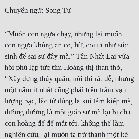
Cổ Đại
Chuyển ngữ: Song Tử
Du Hí
Dã Sử
“Muốn con ngựa chạy, nhưng lại muốn 
Dị Giới
con ngựa không ăn cỏ, hừ, coi ta như súc 
Dị Năng
sinh để sai sử đây mà.” Tân Nhất Lai vừa 
hồi phủ lập tức tìm Hoàng thị than thở, 
Gia Đấu
“Xây dựng thủy quân, nói thì rất dễ, nhưng 
Góc Nhìn Nam
một năm ít nhất cũng phải trên trăm vạn 
Góc Nhìn Nữ
lượng bạc, lão tử đúng là xui tám kiếp mà, 
Huyền Huyễn
đường đường là một giáo sư mà lại bị cha 
Huyền Nghi
con hoàng đế để mắt tới, không thể làm 
Huyền Ảo
nghiên cứu, lại muốn ta trở thành một kẻ 