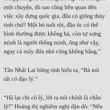
một chuyện, dù sao cũng liên quan đến 
Đẹp
việc xây dựng quốc gia, đâu có giống thủy 
Đẹp Hiệp
tinh chứ? Một bó tuổi rồi, đầu óc có thể 
bình thường được không hả, còn tự xưng 
Tính Cách Nhân Vật :
mình là người thông minh, ông như vậy, 
Cơ Trí
ngay cả mấy đứa nhỏ cũng không bằng.”
Sát Phạt Quyết Đoán
Vô Sỉ
Tân Nhất Lai bừng tỉnh hiểu ra, “Bà nói 
Điềm Đạm
rất có đạo lý.”
“Há lại chỉ có lý, lời ta nói chính là chân 
lý!” Hoàng thị nghiêm nghị dặn dò: “Nếu 