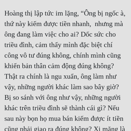
Đô Thị
Hoàng thị lập tức im lặng, “Ông bị ngốc à, 
Đông Phương
thứ này kiếm được tiền nhanh,  nhưng mà 
Đông Phương Huyền Huyễn
ông đang làm việc cho ai? Dốc sức cho 
Đồng Nhân
triều đình, cảm thấy mình đặc biệt chí 
công vô tư đúng không, chính mình cũng 
Cẩu Đạo Trường Sinh
khiến bản thân cảm động đúng không? 
Ngự Thú
Thật ra chính là ngu xuẩn, ông làm như 
Truyện Nam
vậy, những người khác làm sao bây giờ? 
Truyện Nữ
Bị so sánh với ông như vậy, những người 
khác trên triều đình sẽ thành cái gì? Nếu 
Vô Địch Lưu
sau này bọn họ mua bán kiếm được ít tiền 
Xây Dựng Thế Lực
cũng phải giao ra đúng không? Xi măng là 
Đam Mỹ