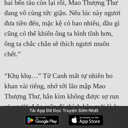
hai bến tàu còn lại rồi, Mao Thượng Thư 
đang vô cùng tức giận. Nếu lúc này ngươi 
đưa tiền đến, mặc kệ có bao nhiêu, dầu gì 
cũng có thể khiến ông ta bình tĩnh hơn, 
ông ta chắc chắn sẽ thích ngươi muốn 
chết.”
“Khụ khụ…” Từ Canh mất tự nhiên ho 
khan vài tiếng, nhớ tới lão mập Mao 
Thượng Thư, hắn kìm không được sợ run 
cả người. Lão mập đó thích hắn mới là lạ.
Tải App Để Đọc Truyện Sớm Nhất