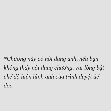
Free
Hậu Cung
Truyện Convert
Truyện Dịch
Truyện Nhập Môn
Truyện ngắn
*Chương này có nội dung ảnh, nếu bạn 
không thấy nội dung chương, vui lòng bật 
Xa Lộ Dịch
chế độ hiện hình ảnh của trình duyệt để 
đọc.
Cung Đấu
Cạnh Kỹ
Cổ Tiên Hiệp