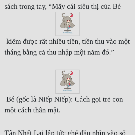
sách trong tay, “Mấy cái siêu thị của Bé 
Quân Sự
Sảng Văn
Sắc
 kiếm được rất nhiều tiền, tiền thu vào một 
Sủng
tháng bằng cả thu nhập một năm đó.”
Thanh Xuân
Tiên Hiệp
Tiểu Thuyết
Trinh Thám
 Bé (gốc là Niếp Niếp): Cách gọi trẻ con 
Triều Đấu
một cách thân mật.
Trùng Sinh
Trọng Sinh
Tân Nhất Lai lập tức ghé đầu nhìn vào sổ 