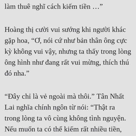
Hài Hước
làm thuê nghĩ cách kiếm tiền …”
Hệ Thống
Học Đường
Hoàng thị cười vui sướng khi người khác 
Khoa Huyễn
gặp hoa, “Ơ, nói cứ như bản thân ông cực 
kỳ không vui vậy, nhưng ta thấy trong lòng 
Khoa Huyễn Không Gian
ông hình như đang rất vui mừng, thích thú 
Kinh Dị
đó nha.”
Kiếm Hiệp
Kỳ Huyễn
“Đây chỉ là vẻ ngoài mà thôi.” Tân Nhất 
Kỳ Ảo
Lai nghĩa chính ngôn từ nói: “Thật ra 
Linh Dị
trong lòng ta vô cùng không tình nguyện. 
Làm Giàu
Nếu muốn ta có thể kiếm rất nhiều tiền, 
Lịch Sử